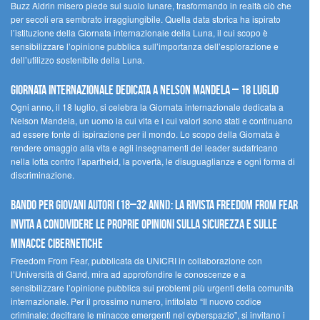
Buzz Aldrin misero piede sul suolo lunare, trasformando in realtà ciò che
per secoli era sembrato irraggiungibile. Quella data storica ha ispirato
l’istituzione della Giornata internazionale della Luna, il cui scopo è
sensibilizzare l’opinione pubblica sull’importanza dell’esplorazione e
dell’utilizzo sostenibile della Luna.
Giornata internazionale dedicata a Nelson Mandela – 18 luglio
Ogni anno, il 18 luglio, si celebra la Giornata internazionale dedicata a
Nelson Mandela, un uomo la cui vita e i cui valori sono stati e continuano
ad essere fonte di ispirazione per il mondo. Lo scopo della Giornata è
rendere omaggio alla vita e agli insegnamenti del leader sudafricano
nella lotta contro l’apartheid, la povertà, le disuguaglianze e ogni forma di
discriminazione.
Bando per giovani autori (18–32 anni): la Rivista Freedom From Fear
invita a condividere le proprie opinioni sulla sicurezza e sulle
minacce cibernetiche
Freedom From Fear, pubblicata da UNICRI in collaborazione con
l’Università di Gand, mira ad approfondire le conoscenze e a
sensibilizzare l’opinione pubblica sui problemi più urgenti della comunità
internazionale. Per il prossimo numero, intitolato “Il nuovo codice
criminale: decifrare le minacce emergenti nel cyberspazio”, si invitano i