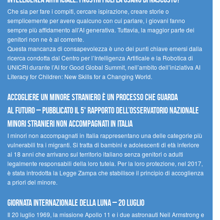
Che sia per fare i compiti, cercare ispirazione, creare storie o
semplicemente per avere qualcuno con cui parlare, i giovani fanno
sempre più affidamento all’AI generativa. Tuttavia, la maggior parte dei
genitori non ne è al corrente.
Questa mancanza di consapevolezza è uno dei punti chiave emersi dalla
ricerca condotta dal Centro per l’Intelligenza Artificale e la Robotica di
UNICRI durante l’AI for Good Global Summit, nell’ambito dell’iniziativa AI
Literacy for Children: New Skills for a Changing World.
Accogliere un minore straniero è un processo che guarda
al futuro – Pubblicato il 5° rapporto dell’Osservatorio Nazionale
Minori Stranieri Non Accompagnati in Italia
I minori non accompagnati in Italia rappresentano una delle categorie più
vulnerabili tra i migranti. Si tratta di bambini e adolescenti di età inferiore
ai 18 anni che arrivano sul territorio italiano senza genitori o adulti
legalmente responsabili della loro tutela. Per la loro protezione, nel 2017,
è stata introdotta la Legge Zampa che stabilisce il principio di accoglienza
a priori del minore.
Giornata Internazionale della Luna – 20 luglio
Il 20 luglio 1969, la missione Apollo 11 e i due astronauti Neil Armstrong e