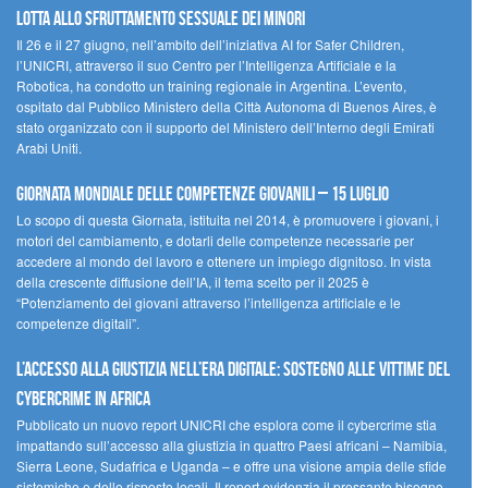
lotta allo sfruttamento sessuale dei minori
Il 26 e il 27 giugno, nell’ambito dell’iniziativa AI for Safer Children,
l’UNICRI, attraverso il suo Centro per l’Intelligenza Artificiale e la
Robotica, ha condotto un training regionale in Argentina. L’evento,
ospitato dal Pubblico Ministero della Città Autonoma di Buenos Aires, è
stato organizzato con il supporto del Ministero dell’Interno degli Emirati
Arabi Uniti.
Giornata Mondiale delle Competenze Giovanili – 15 luglio
Lo scopo di questa Giornata, istituita nel 2014, è promuovere i giovani, i
motori del cambiamento, e dotarli delle competenze necessarie per
accedere al mondo del lavoro e ottenere un impiego dignitoso. In vista
della crescente diffusione dell’IA, il tema scelto per il 2025 è
“Potenziamento dei giovani attraverso l’intelligenza artificiale e le
competenze digitali”.
L’accesso alla giustizia nell’era digitale: sostegno alle vittime del
cybercrime in Africa
Pubblicato un nuovo report UNICRI che esplora come il cybercrime stia
impattando sull’accesso alla giustizia in quattro Paesi africani – Namibia,
Sierra Leone, Sudafrica e Uganda – e offre una visione ampia delle sfide
sistemiche e delle risposte locali. Il report evidenzia il pressante bisogno