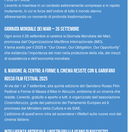
L’evento si inserisce in un contesto estremamente complesso e in rapido
mutamento, in cui le forze dell’ordine di tutto il mondo stanno
attraversando un momento di profonda trasformazione.
Giornata Mondiale dei Mari – 26 settembre
Ogni anno il 26 settembre si celebra la Giornata Mondiale dei Mari,
promossa dall’Organizzazione Marittima Internazionale (IMO).
Il tema scelto per il 2025 è: “Our Ocean, Our Obligation, Our Opportunity”
che evidenzia l’importanza dei mari nella protezione della vita, dei mezzi
di sussistenza e dell’economia mondiale.
Il margine al centro: a Forme il cinema resiste con il Garofano
Rosso Film Festival 2025
Al via dal 1 al 7 settembre, alla quinta edizione del Garofano Rosso Film
Festival a Forme di Massa d’Albe in Abruzzo, emblema di un cinema che
resiste. L’evento, gratuito e aperto a tutti, è organizzato dall’associazione
CinemAbruzzo, gode del patrocinio del Parlamento Europeo ed è
promosso dal Ministero della Cultura e da SIAE.
L’edizione di quest’anno mira ad accendere i riflettori sulle nuove voci del
cinema italiano.
Intelligenza artificiale: i nostri figli la usano di nascosto?