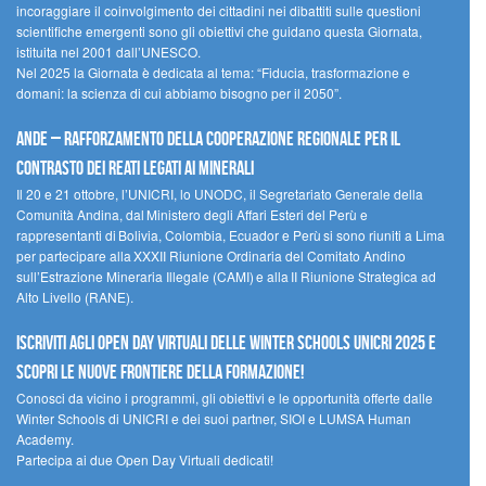
incoraggiare il coinvolgimento dei cittadini nei dibattiti sulle questioni
scientifiche emergenti sono gli obiettivi che guidano questa Giornata,
istituita nel 2001 dall’UNESCO.
Nel 2025 la Giornata è dedicata al tema: “Fiducia, trasformazione e
domani: la scienza di cui abbiamo bisogno per il 2050”.
Ande – Rafforzamento della cooperazione regionale per il
contrasto dei reati legati ai minerali
Il 20 e 21 ottobre, l’UNICRI, lo UNODC, il Segretariato Generale della
Comunità Andina, dal Ministero degli Affari Esteri del Perù e
rappresentanti di Bolivia, Colombia, Ecuador e Perù si sono riuniti a Lima
per partecipare alla XXXII Riunione Ordinaria del Comitato Andino
sull’Estrazione Mineraria Illegale (CAMI) e alla II Riunione Strategica ad
Alto Livello (RANE).
Iscriviti agli Open Day Virtuali delle Winter Schools UNICRI 2025 e
scopri le nuove frontiere della formazione!
Conosci da vicino i programmi, gli obiettivi e le opportunità offerte dalle
Winter Schools di UNICRI e dei suoi partner, SIOI e LUMSA Human
Academy.
Partecipa ai due Open Day Virtuali dedicati!