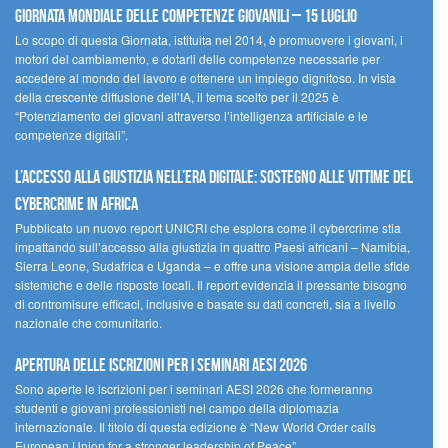
Giornata Mondiale delle Competenze Giovanili – 15 luglio
Lo scopo di questa Giornata, istituita nel 2014, è promuovere i giovani, i
motori del cambiamento, e dotarli delle competenze necessarie per
accedere al mondo del lavoro e ottenere un impiego dignitoso. In vista
della crescente diffusione dell’IA, il tema scelto per il 2025 è
“Potenziamento dei giovani attraverso l’intelligenza artificiale e le
competenze digitali”.
L’accesso alla giustizia nell’era digitale: sostegno alle vittime del
cybercrime in Africa
Pubblicato un nuovo report UNICRI che esplora come il cybercrime stia
impattando sull’accesso alla giustizia in quattro Paesi africani – Namibia,
Sierra Leone, Sudafrica e Uganda – e offre una visione ampia delle sfide
sistemiche e delle risposte locali. Il report evidenzia il pressante bisogno
di contromisure efficaci, inclusive e basate su dati concreti, sia a livello
nazionale che comunitario.
Apertura delle iscrizioni per i seminari AESI 2026
Sono aperte le iscrizioni per i seminari AESI 2026 che formeranno
studenti e giovani professionisti nel campo della diplomazia
internazionale. Il titolo di questa edizione è “New World Order calls
European Union for a stronger leadership of Peace”.