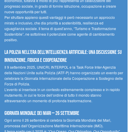
economico, tuttavia è molto di più: rappresenta un catalizzatore del
progresso sociale, in grado di fornire istruzione, occupazione e creare
nuove opportunità per tutti.
Per sfruttare appieno questi vantaggi è però necessario un approccio
mirato e inclusivo, che dia priorità a sostenibilità, resilienza ed
uguaglianza sociale. Il tema di quest’anno, “Turismo e Trasformazione
Sostenibile”, ne sottolinea il potenziale come agente di cambiamento
positivo.
La polizia nell’era dell’Intelligenza Artificiale: una discussione su
innovazione, fiducia e cooperazione
Il 9 settembre 2025, UNICRI, INTERPOL e la Task Force Inter-Agenzia
delle Nazioni Unite sulla Polizia (IATF-P) hanno organizzato un evento per
celebrare la Giornata Internazionale della Cooperazione a Sostegno delle
Forze di Polizia.
L’evento si inserisce in un contesto estremamente complesso e in rapido
mutamento, in cui le forze dell’ordine di tutto il mondo stanno
attraversando un momento di profonda trasformazione.
Giornata Mondiale dei Mari – 26 settembre
Ogni anno il 26 settembre si celebra la Giornata Mondiale dei Mari,
promossa dall’Organizzazione Marittima Internazionale (IMO).
Il tema scelto per il 2025 è: “Our Ocean, Our Obligation, Our Opportunity”