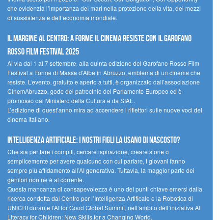
che evidenzia l’importanza dei mari nella protezione della vita, dei mezzi
di sussistenza e dell’economia mondiale.
Il margine al centro: a Forme il cinema resiste con il Garofano
Rosso Film Festival 2025
Al via dal 1 al 7 settembre, alla quinta edizione del Garofano Rosso Film
Festival a Forme di Massa d’Albe in Abruzzo, emblema di un cinema che
resiste. L’evento, gratuito e aperto a tutti, è organizzato dall’associazione
CinemAbruzzo, gode del patrocinio del Parlamento Europeo ed è
promosso dal Ministero della Cultura e da SIAE.
L’edizione di quest’anno mira ad accendere i riflettori sulle nuove voci del
cinema italiano.
Intelligenza artificiale: i nostri figli la usano di nascosto?
Che sia per fare i compiti, cercare ispirazione, creare storie o
semplicemente per avere qualcuno con cui parlare, i giovani fanno
sempre più affidamento all’AI generativa. Tuttavia, la maggior parte dei
genitori non ne è al corrente.
Questa mancanza di consapevolezza è uno dei punti chiave emersi dalla
ricerca condotta dal Centro per l’Intelligenza Artificale e la Robotica di
UNICRI durante l’AI for Good Global Summit, nell’ambito dell’iniziativa AI
Literacy for Children: New Skills for a Changing World.