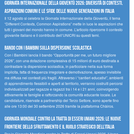
GIORNATA INTERNAZIONALE DELLA GIOVENTÙ 2026: DIVERSITÀ DI CONTESTI,
ASPIRAZIONI COMUNI E LE SFIDE DELLE NUOVE GENERAZIONI IN ITALIA
Il 12 agosto si celebra la Giornata Internazionale della Gioventù, il tema
“Different Contexts, Common Aspirations” mette in luce le aspirazioni che
tutti i giovani del mondo hanno in comune. L’articolo ripercorre il contesto
giovanile italiano e il contributo dell’UNICRI su questi temi.
Bando Con i Bambini sulla dispersione scolastica
Con i Bambini lancia il bando “Opportunità per me, un futuro migliore
2026”, con una dotazione complessiva di 15 milioni di euro destinata a
contrastare la dispersione scolastica, in particolare nella sua forma
implicita, fatta di frequenza irregolare e demotivazione, spesso invisibile
ma diffusa nei contesti più fragili. Attraverso i “cantieri educativi”, ambienti
di apprendimento flessibili e aperti al territorio, verranno costruiti percorsi
individualizzati per ragazze e ragazzi tra i 14 e i 21 anni, coinvolgendo
attivamente le famiglie e rafforzando la comunità educante locale. Le
candidature, riservate a partnership del Terzo Settore, sono aperte fino
alle ore 13:00 del 30 settembre 2026 tramite la piattaforma Chàiros.
GIORNATA MONDIALE CONTRO LA TRATTA DI ESSERI UMANI 2026: LE NUOVE
FRONTIERE DELLO SFRUTTAMENTO E IL RUOLO STRATEGICO DELL’ITALIA
Per la Giornata Mondiale contro la Tratta di Esseri Umani 2026, il tema