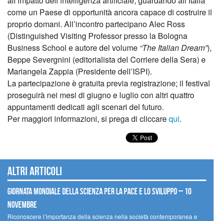
all’impatto dell’intelligenza artificiale, guardando all’Italia
come un Paese di opportunità ancora capace di costruire il
proprio domani. All’incontro partecipano Alec Ross
(Distinguished Visiting Professor presso la Bologna
Business School e autore del volume
“The Italian Dream”
),
Beppe Severgnini (editorialista del Corriere della Sera) e
Mariangela Zappia (Presidente dell’ISPI).
La partecipazione è gratuita previa registrazione; il festival
proseguirà nei mesi di giugno e luglio con altri quattro
appuntamenti dedicati agli scenari del futuro.
Per maggiori informazioni, si prega di cliccare
qui
.
Altri articoli
Giornata mondiale della scienza per la pace e lo sviluppo – 10
novembre
Riconoscere l’importanza della scienza nella società contemporanea e