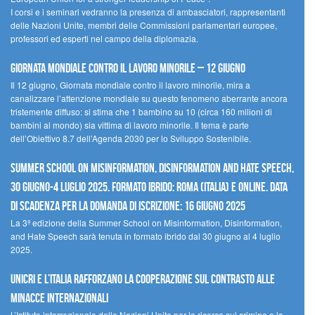
I corsi e i seminari vedranno la presenza di ambasciatori, rappresentanti
delle Nazioni Unite, membri delle Commissioni parlamentari europee,
professori ed esperti nel campo della diplomazia.
Giornata mondiale contro il lavoro minorile – 12 giugno
Il 12 giugno, Giornata mondiale contro il lavoro minorile, mira a
canalizzare l’attenzione mondiale su questo fenomeno aberrante ancora
tristemente diffuso: si stima che 1 bambino su 10 (circa 160 milioni di
bambini al mondo) sia vittima di lavoro minorile. Il tema è parte
dell’Obiettivo 8.7 dell’Agenda 2030 per lo Sviluppo Sostenibile.
Summer School on Misinformation, Disinformation and Hate Speech,
30 giugno-4 luglio 2025. Formato ibrido: Roma (Italia) e online. Data
di scadenza per la domanda di iscrizione: 16 giugno 2025
La 3ª edizione della Summer School on Misinformation, Disinformation,
and Hate Speech sarà tenuta in formato ibrido dal 30 giugno al 4 luglio
2025.
UNICRI e l’Italia rafforzano la cooperazione sul contrasto alle
minacce internazionali
L’Istituto interregionale delle Nazioni Unite per la ricerca sul crimine e la