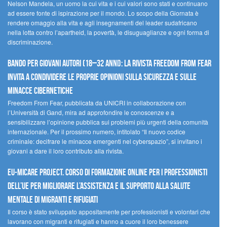
Nelson Mandela, un uomo la cui vita e i cui valori sono stati e continuano
ad essere fonte di ispirazione per il mondo. Lo scopo della Giornata è
rendere omaggio alla vita e agli insegnamenti del leader sudafricano
nella lotta contro l’apartheid, la povertà, le disuguaglianze e ogni forma di
discriminazione.
Bando per giovani autori (18–32 anni): la Rivista Freedom From Fear
invita a condividere le proprie opinioni sulla sicurezza e sulle
minacce cibernetiche
Freedom From Fear, pubblicata da UNICRI in collaborazione con
l’Università di Gand, mira ad approfondire le conoscenze e a
sensibilizzare l’opinione pubblica sui problemi più urgenti della comunità
internazionale. Per il prossimo numero, intitolato “Il nuovo codice
criminale: decifrare le minacce emergenti nel cyberspazio”, si invitano i
giovani a dare il loro contributo alla rivista.
EU-MiCare Project. Corso di formazione online per i professionisti
dell’UE per migliorare l’assistenza e il supporto alla salute
mentale di migranti e rifugiati
Il corso è stato sviluppato appositamente per professionisti e volontari che
lavorano con migranti e rifugiati e hanno a cuore il loro benessere