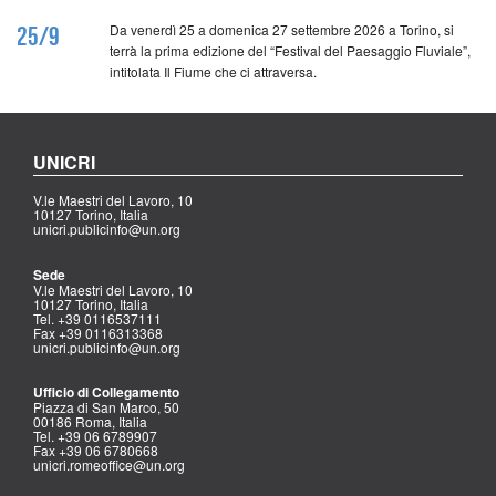
Da venerdì 25 a domenica 27 settembre 2026 a Torino, si
25/9
terrà la prima edizione del “Festival del Paesaggio Fluviale”,
intitolata Il Fiume che ci attraversa.
UNICRI
V.le Maestri del Lavoro, 10
10127 Torino, Italia
unicri.publicinfo@un.org
Sede
V.le Maestri del Lavoro, 10
10127 Torino, Italia
Tel. +39 0116537111
Fax +39 0116313368
unicri.publicinfo@un.org
Ufficio di Collegamento
Piazza di San Marco, 50
00186 Roma, Italia
Tel. +39 06 6789907
Fax +39 06 6780668
unicri.romeoffice@un.org