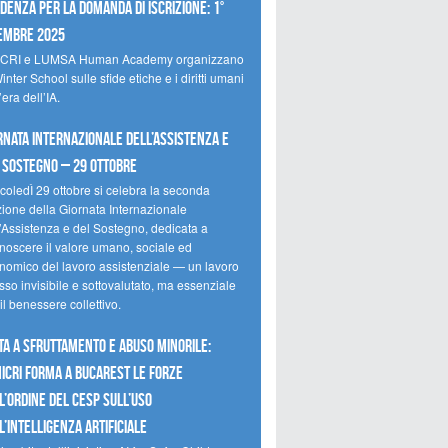
denza per la domanda di iscrizione: 1°
embre 2025
CRI e LUMSA Human Academy organizzano
inter School sulle sfide etiche e i diritti umani
’era dell’IA.
rnata internazionale dell’assistenza e
 sostegno – 29 ottobre
coledÌ 29 ottobre si celebra la seconda
zione della Giornata Internazionale
l’Assistenza e del Sostegno, dedicata a
onoscere il valore umano, sociale ed
nomico del lavoro assistenziale — un lavoro
so invisibile e sottovalutato, ma essenziale
il benessere collettivo.
ta a sfruttamento e abuso minorile:
NICRI forma a Bucarest le forze
l’ordine del CESP sull’uso
l’Intelligenza Artificiale