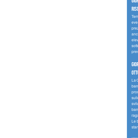
Gio
ris
Terr
even
pre
anc
elev
sott
pre
Gio
ott
La G
bamb
pro
sull
svil
bam
raga
Le 
sta