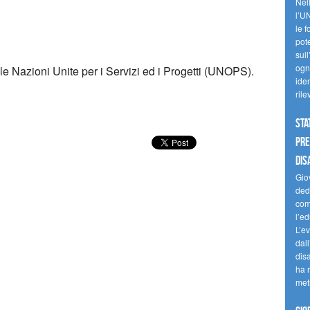
Nell
l’U
le f
pote
sull
ogni
lle Nazioni Unite per i Servizi ed i Progetti (UNOPS).
iden
ril
Sta
Pre
dis
Giov
dedi
come
l’ed
L’e
dal
dis
ha r
met