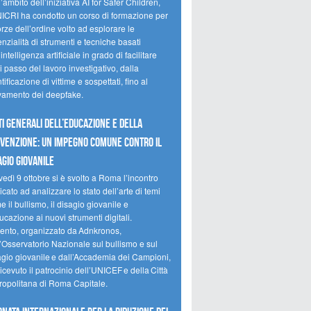
’ambito dell’iniziativa AI for Safer Children,
NICRI ha condotto un corso di formazione per
orze dell’ordine volto ad esplorare le
nzialità di strumenti e tecniche basati
’intelligenza artificiale in grado di facilitare
 passo del lavoro investigativo, dalla
tificazione di vittime e sospettati, fino al
evamento dei deepfake.
ti Generali dell’Educazione e della
venzione: un impegno comune contro il
agio giovanile
edì 9 ottobre si è svolto a Roma l’incontro
cato ad analizzare lo stato dell’arte di temi
 il bullismo, il disagio giovanile e
ucazione ai nuovi strumenti digitali.
vento, organizzato da Adnkronos,
l’Osservatorio Nazionale sul bullismo e sul
agio giovanile e dall’Accademia dei Campioni,
icevuto il patrocinio dell’UNICEF e della Città
ropolitana di Roma Capitale.