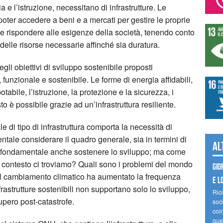
 e l’istruzione, necessitano di infrastrutture. Le
oter accedere a beni e a mercati per gestire le proprie
deve rispondere alle esigenze della società, tenendo conto
delle risorse necessarie affinché sia duratura.
gli obiettivi di sviluppo sostenibile proposti
 funzionale e sostenibile. Le forme di energia affidabili,
otabile, l’istruzione, la protezione e la sicurezza, i
to è possibile grazie ad un’infrastruttura resiliente.
e di tipo di infrastruttura comporta la necessità di
ntale considerare il quadro generale, sia in termini di
Al
. È fondamentale anche sostenere lo sviluppo; ma come
e contesto ci troviamo? Quali sono i problemi del mondo
Gio
l cambiamento climatico ha aumentato la frequenza
e l
nfrastrutture sostenibili non supportano solo lo sviluppo,
Ric
pero post-catastrofe.
soc
coin
ques