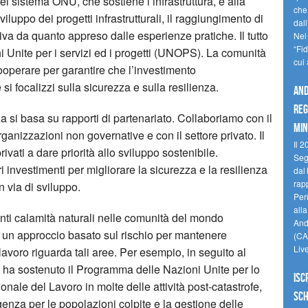
l sistema ONU, che sostiene l’infrastruttura, e alla
che
luppo dei progetti infrastrutturali, il raggiungimento di
dal
eriva da quanto appreso dalle esperienze pratiche. Il tutto
Nel
“Fi
ni Unite per i servizi ed i progetti (UNOPS). La comunità
cui
ooperare per garantire che l’investimento
e si focalizzi sulla sicurezza e sulla resilienza.
And
reg
 si basa su rapporti di partenariato. Collaboriamo con il
min
ganizzazioni non governative e con il settore privato. Il
Il 2
rivati a dare priorità allo sviluppo sostenibile.
Seg
investimenti per migliorare la sicurezza e la resilienza
dal 
rap
in via di sviluppo.
Perù
all
centi calamità naturali nelle comunità del mondo
Andi
ad un approccio basato sul rischio per mantenere
(CAM
Liv
o lavoro riguarda tali aree. Per esempio, in seguito al
 ha sostenuto il Programma delle Nazioni Unite per lo
Isc
nale del Lavoro in molte delle attività post-catastrofe,
Sch
rgenza per le popolazioni colpite e la gestione delle