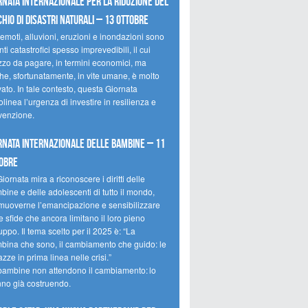
rnata internazionale per la riduzione del
chio di disastri naturali – 13 ottobre
emoti, alluvioni, eruzioni e inondazioni sono
ti catastrofici spesso imprevedibili, il cui
zzo da pagare, in termini economici, ma
he, sfortunatamente, in vite umane, è molto
ato. In tale contesto, questa Giornata
olinea l’urgenza di investire in resilienza e
venzione.
rnata internazionale delle bambine – 11
obre
iornata mira a riconoscere i diritti delle
ine e delle adolescenti di tutto il mondo,
muoverne l’emancipazione e sensibilizzare
e sfide che ancora limitano il loro pieno
uppo. Il tema scelto per il 2025 è: “La
bina che sono, il cambiamento che guido: le
zze in prima linea nelle crisi.”
bambine non attendono il cambiamento: lo
nno già costruendo.