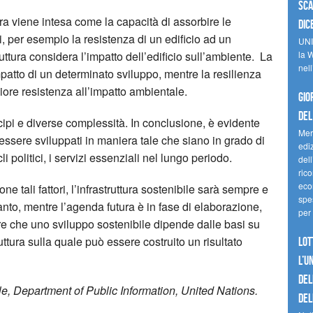
sca
ura viene intesa come la capacità di assorbire le
dic
i, per esempio la resistenza di un edificio ad un
UNI
truttura considera l’impatto dell’edificio sull’ambiente. La
la W
nell
impatto di un determinato sviluppo, mentre la resilienza
giore resistenza all’impatto ambientale.
Gio
del
cipi e diverse complessità. In conclusione, è evidente
Mer
 essere sviluppati in maniera tale che siano in grado di
edi
 politici, i servizi essenziali nel lungo periodo.
del
ric
eco
e tali fattori, l’infrastruttura sostenibile sarà sempre e
spes
anto, mentre l’agenda futura è in fase di elaborazione,
per 
e che uno sviluppo sostenibile dipende dalle basi su
uttura sulla quale può essere costruito un risultato
Lot
l’U
del
, Department of Public Information, United Nations.
del