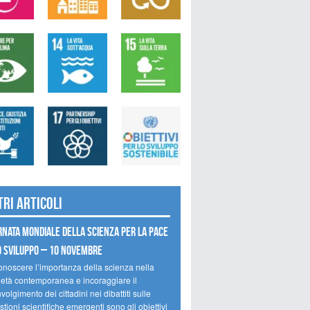
tri articoli
rnata mondiale della scienza per la pace
o sviluppo – 10 novembre
onoscere l’importanza della scienza nella
ietà contemporanea e incoraggiare il
volgimento dei cittadini nei dibattiti sulle
tioni scientifiche emergenti sono gli obiettivi