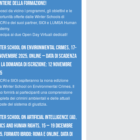
ntiere della formazione!
sci da vicino i programmi, gli obiettivi e le
rtunità offerte dalle Winter Schools di
CRI e dei suoi partner, SIOI e LUMSA Human
demy.
tecipa ai due Open Day Virtuali dedicati!
ter School on Environmental Crimes, 17-
novembre 2025, Online – Data di scadenza
 la domanda di iscrizione: 12 novembre
25
CRI e SIOI ospiteranno la nona edizione
la Winter School on Environmental Crimes. Il
so fornirà ai partecipanti una comprensione
leta dei crimini ambientali e delle attuali
oste del sistema di giustizia.
ter School on Artificial Intelligence (AI),
ics and Human Rights, 15 – 19 dicembre
5, Formato Ibrido: Roma e online. Data di