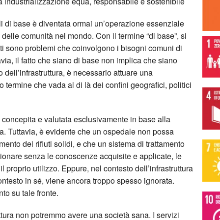
 industrializzazione equa, responsabile e sostenibile
bili di base è diventata ormai un’operazione essenziale
a delle comunità nel mondo. Con il termine “di base”, si
ti sono problemi che coinvolgono i bisogni comuni di
avia, il fatto che siano di base non implica che siano
o dell’infrastruttura, è necessario attuare una
ermine che vada al di là dei confini geografici, politici
e concepita e valutata esclusivamente in base alla
ada. Tuttavia, è evidente che un ospedale non possa
ento dei rifiuti solidi, e che un sistema di trattamento
nzionare senza le conoscenze acquisite e applicate, le
il proprio utilizzo. Eppure, nel contesto dell’infrastruttura
contesto in sé, viene ancora troppo spesso ignorata.
o su tale fronte.
tura non potremmo avere una società sana. I servizi