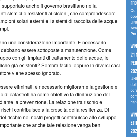
fro
 supportato anche il governo brasiliano nella
Cono
nti-sismici e resistenti ai cicloni, che comprendessero
oppo
ampioni solari esterni e i sistemi di raccolta delle acque
UNI
empi.
Aca
Par
ritano una considerazione importante. È necessario
Win
ture debbano essere sottoposte a manutenzione. Come
21 
iluppo con gli impianti di trattamento delle acque, le
per
bbliche già esistenti? Sembra facile, eppure in diversi casi
20
attore viene spesso ignorato.
UNI
del
essere eliminati, è necessario migliorarne la gestione e
cor
io di catastrofi ha come obiettivo la diminuzione dei
comp
diante la prevenzione. La relazione tra rischio e
risp
 rischi contribuisce alla crescita della resilienza. Di
Win
l rischio nei nostri progetti contribuisce allo sviluppo
Eth
 È importante che anche tale relazione venga ben
202