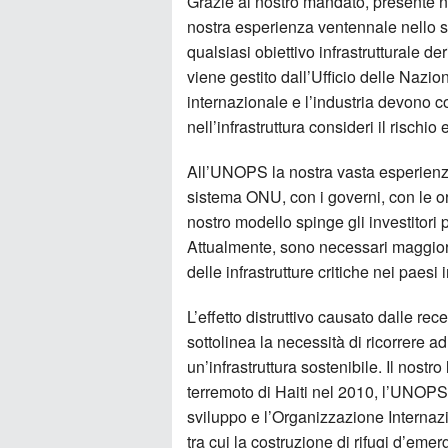
Grazie al nostro mandato, presente ne
nostra esperienza ventennale nello svi
qualsiasi obiettivo infrastrutturale d
viene gestito dall’Ufficio delle Nazio
internazionale e l’industria devono c
nell’infrastruttura consideri il rischio 
All’UNOPS la nostra vasta esperienza
sistema ONU, con i governi, con le or
nostro modello spinge gli investitori p
Attualmente, sono necessari maggiori 
delle infrastrutture critiche nei paesi 
L’effetto distruttivo causato dalle re
sottolinea la necessità di ricorrere 
un’infrastruttura sostenibile. Il nostr
terremoto di Haiti nel 2010, l’UNOPS
sviluppo e l’Organizzazione Internazio
tra cui la costruzione di rifugi d’eme