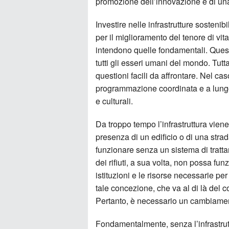
promozione dell’innovazione e di una
Investire nelle infrastrutture sosteni
per il miglioramento del tenore di vit
intendono quelle fondamentali. Ques
tutti gli esseri umani del mondo. Tutt
questioni facili da affrontare. Nel cas
programmazione coordinata e a lungo t
e culturali.
Da troppo tempo l’infrastruttura vien
presenza di un edificio o di una str
funzionare senza un sistema di trattam
dei rifiuti, a sua volta, non possa fu
istituzioni e le risorse necessarie per 
tale concezione, che va al di là del 
Pertanto, è necessario un cambiament
Fondamentalmente, senza l’infrastrut