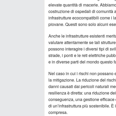
elevate quantità di macerie. Abbiamo
costruzione di ospedali di comunità a
infrastrutture ecocompatibili come i l
piovane. Questi sono solo alcuni es
Anche le infrastrutture esistenti me
valutare attentamente se tali strut
possono interagire i diversi tipi di sv
strade, i ponti e le reti elettriche pu
e in diverse parti del mondo questo f
Nel caso in cui i rischi non possano 
la mitigazione. La riduzione del risch
danni causati dai pericoli naturali me
resilienza è diretta: una riduzione dei
conseguenza, una gestione efficace de
di un’infrastruttura più sostenibile.
compresa.