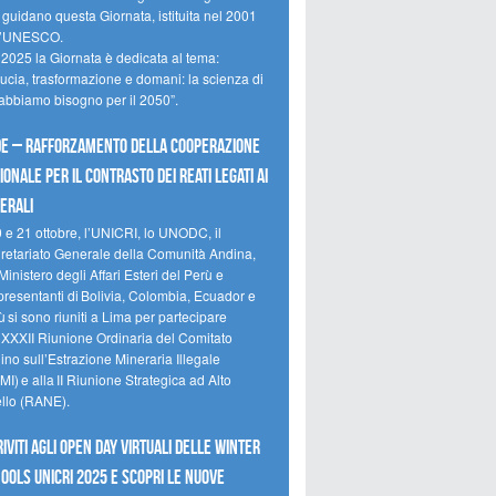
 guidano questa Giornata, istituita nel 2001
l’UNESCO.
 2025 la Giornata è dedicata al tema:
ducia, trasformazione e domani: la scienza di
 abbiamo bisogno per il 2050”.
e – Rafforzamento della cooperazione
ionale per il contrasto dei reati legati ai
erali
0 e 21 ottobre, l’UNICRI, lo UNODC, il
retariato Generale della Comunità Andina,
Ministero degli Affari Esteri del Perù e
presentanti di Bolivia, Colombia, Ecuador e
 si sono riuniti a Lima per partecipare
a XXXII Riunione Ordinaria del Comitato
no sull’Estrazione Mineraria Illegale
I) e alla II Riunione Strategica ad Alto
ello (RANE).
riviti agli Open Day Virtuali delle Winter
ools UNICRI 2025 e scopri le nuove