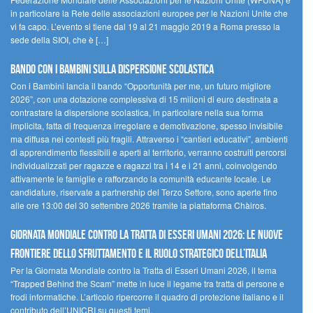
in particolare la Rete delle associazioni europee per le Nazioni Unite che
vi fa capo. L’evento si tiene dal 19 al 21 maggio 2019 a Roma presso la
sede della SIOI, che è […]
Bando Con i Bambini sulla dispersione scolastica
Con i Bambini lancia il bando “Opportunità per me, un futuro migliore
2026”, con una dotazione complessiva di 15 milioni di euro destinata a
contrastare la dispersione scolastica, in particolare nella sua forma
implicita, fatta di frequenza irregolare e demotivazione, spesso invisibile
ma diffusa nei contesti più fragili. Attraverso i “cantieri educativi”, ambienti
di apprendimento flessibili e aperti al territorio, verranno costruiti percorsi
individualizzati per ragazze e ragazzi tra i 14 e i 21 anni, coinvolgendo
attivamente le famiglie e rafforzando la comunità educante locale. Le
candidature, riservate a partnership del Terzo Settore, sono aperte fino
alle ore 13:00 del 30 settembre 2026 tramite la piattaforma Chàiros.
GIORNATA MONDIALE CONTRO LA TRATTA DI ESSERI UMANI 2026: LE NUOVE
FRONTIERE DELLO SFRUTTAMENTO E IL RUOLO STRATEGICO DELL’ITALIA
Per la Giornata Mondiale contro la Tratta di Esseri Umani 2026, il tema
“Trapped Behind the Scam” mette in luce il legame tra tratta di persone e
frodi informatiche. L’articolo ripercorre il quadro di protezione italiano e il
contributo dell’UNICRI su questi temi.