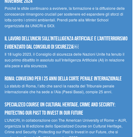
novembre 2024
Poiché le sfide continuano a evolvere, la formazione e la diffusione delle
conoscenze rimangono cruciali per sostenere ed espandere gli sforzi di
lotta contro i crimini ambientali. Prendi parte alla Winter School
organizzata da UNICRI e SIOI.
Il lavoro dell’UNICRI sull’intelligenza artificiale e l’antiterrorismo
evidenziato dal Consiglio di Sicurezza￼
Il 18 luglio 2023, il Consiglio di sicurezza delle Nazioni Unite ha tenuto il
suo primo dibattito in assoluto sull’Intelligenza Artificiale (AI) in relazione
alla pace e alla sicurezza.
Roma: convegno per i 25 anni della Corte penale internazionale
Lo statuto di Roma, l’atto che sancì la nascita del Tribunale penale
internazionale che ha sede a l’Aia (Paesi Bassi), compie 25 anni.
Specialized Course on Cultural Heritage, Crime and Security:
Protecting our Past to Invest in our Future
L’UNICRI, in collaborazione con The American University of Rome – AUR,
organizza la III edizione dello Specialized Course on Cultural Heritage,
Crime and Security: Protecting our Past to Invest in our Future, che si