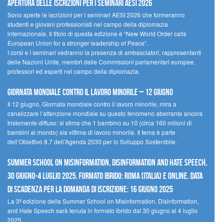
Apertura delle iscrizioni per i seminari AESI 2026
Sono aperte le iscrizioni per i seminari AESI 2026 che formeranno
studenti e giovani professionisti nel campo della diplomazia
internazionale. Il titolo di questa edizione è “New World Order calls
European Union for a stronger leadership of Peace”.
I corsi e i seminari vedranno la presenza di ambasciatori, rappresentanti
delle Nazioni Unite, membri delle Commissioni parlamentari europee,
professori ed esperti nel campo della diplomazia.
Giornata mondiale contro il lavoro minorile – 12 giugno
Il 12 giugno, Giornata mondiale contro il lavoro minorile, mira a
canalizzare l’attenzione mondiale su questo fenomeno aberrante ancora
tristemente diffuso: si stima che 1 bambino su 10 (circa 160 milioni di
bambini al mondo) sia vittima di lavoro minorile. Il tema è parte
dell’Obiettivo 8.7 dell’Agenda 2030 per lo Sviluppo Sostenibile.
Summer School on Misinformation, Disinformation and Hate Speech,
30 giugno-4 luglio 2025. Formato ibrido: Roma (Italia) e online. Data
di scadenza per la domanda di iscrizione: 16 giugno 2025
La 3ª edizione della Summer School on Misinformation, Disinformation,
and Hate Speech sarà tenuta in formato ibrido dal 30 giugno al 4 luglio
2025.