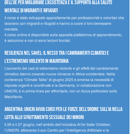
dell’UE per migliorare l’assistenza e il supporto alla salute
mentale di migranti e rifugiati
Il corso è stato sviluppato appositamente per professionisti e volontari che
lavorano con migranti e rifugiati e hanno a cuore il loro benessere
mentale.
Il corso online è disponibile sulla apposita piattaforma di apprendimento,
è asincrono e non ci sono lezioni frontali.
Resilienza nel Sahel: il nesso tra i cambiamenti climatici e
l’estremismo violento in Mauritania
L’aumento dei casi di estremismo violento e gli effetti del cambiamento
climatico stanno creando nuove minacce in Africa occidentale. Nella
conferenza “Climate Talks” di giugno 2025 è emersa la necessità di
risposte urgenti e coordinate e la Germania, in collaborazione con
UNICRI, è in prima linea per affrontarle, con un focus particolare sulla
Mauritania.
Argentina: UNICRI avvia corsi per le forze dell’ordine sull’IA nella
lotta allo sfruttamento sessuale dei minori
Il 26 e il 27 giugno, nell’ambito dell’iniziativa AI for Safer Children,
l’UNICRI, attraverso il suo Centro per l’Intelligenza Artificiale e la