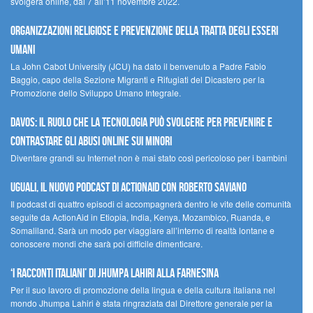
svolgerà online, dal 7 all’11 novembre 2022.
Organizzazioni religiose e prevenzione della tratta degli esseri
umani
La John Cabot University (JCU) ha dato il benvenuto a Padre Fabio
Baggio, capo della Sezione Migranti e Rifugiati del Dicastero per la
Promozione dello Sviluppo Umano Integrale.
Davos: il ruolo che la tecnologia può svolgere per prevenire e
contrastare gli abusi online sui minori
Diventare grandi su Internet non è mai stato così pericoloso per i bambini
UGUALI, il nuovo podcast di ACTIONAID con Roberto Saviano
Il podcast di quattro episodi ci accompagnerà dentro le vite delle comunità
seguite da ActionAid in Etiopia, India, Kenya, Mozambico, Ruanda, e
Somaliland. Sarà un modo per viaggiare all’interno di realtà lontane e
conoscere mondi che sarà poi difficile dimenticare.
‘I racconti italiani’ di Jhumpa Lahiri alla Farnesina
Per il suo lavoro di promozione della lingua e della cultura italiana nel
mondo Jhumpa Lahiri è stata ringraziata dal Direttore generale per la