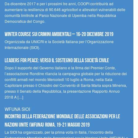
Da dicembre 2017 e per i prossimi tre anni, COOPI contribuirà ad
aumentare la resilienza di 90.646 agricoltori e allevatori vulnerabili delle
comunità limitrofe al Parco Nazionale di Upemba nella Repubblica
Democratica del Congo.
Winter Course sui Crimini Ambientali – 16-20 Dicembre 2019
Organizzata da UNICRI e la Società Italiana per l’Organizzazione
Internazionale (SIOI).
Leaders for peace: verso il sostegno della società civile
Dopo il supporto del Governo italiano e la firma del Premier Conte,
l’associazione Rondine rilancia la campagna globale per la riduzione dei
conflitti armati nel mondo Mercoledì 10 luglio a Roma, nella Sala
Capitolare presso il Chiostro del Convento di Santa Maria sopra Minerva,
presso il Senato della Repubblica, la presentazione Rapporto Annuo
2018 A […]
WFUNA SIOI
Incontro della Federazione Mondiale delle Associazioni per le
Nazioni Unite (WFUNA) Roma, 19-21 maggio 2019
La SIOI ha organizzato, per la prima volta in Italia, l’incontro della
Federazione Mondiale delle Associazioni per le Nazioni Unite (WFUNA) e