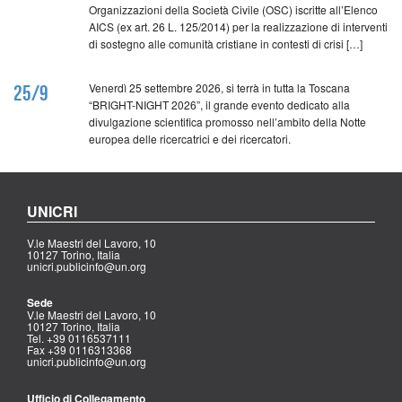
Organizzazioni della Società Civile (OSC) iscritte all’Elenco
AICS (ex art. 26 L. 125/2014) per la realizzazione di interventi
di sostegno alle comunità cristiane in contesti di crisi […]
Venerdì 25 settembre 2026, si terrà in tutta la Toscana
25/9
“BRIGHT-NIGHT 2026”, il grande evento dedicato alla
divulgazione scientifica promosso nell’ambito della Notte
europea delle ricercatrici e dei ricercatori.
UNICRI
V.le Maestri del Lavoro, 10
10127 Torino, Italia
unicri.publicinfo@un.org
Sede
V.le Maestri del Lavoro, 10
10127 Torino, Italia
Tel. +39 0116537111
Fax +39 0116313368
unicri.publicinfo@un.org
Ufficio di Collegamento