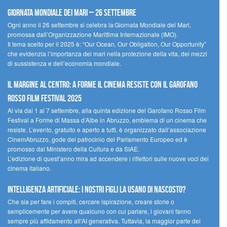
Giornata Mondiale dei Mari – 26 settembre
Ogni anno il 26 settembre si celebra la Giornata Mondiale dei Mari,
promossa dall’Organizzazione Marittima Internazionale (IMO).
Il tema scelto per il 2025 è: “Our Ocean, Our Obligation, Our Opportunity”
che evidenzia l’importanza dei mari nella protezione della vita, dei mezzi
di sussistenza e dell’economia mondiale.
Il margine al centro: a Forme il cinema resiste con il Garofano
Rosso Film Festival 2025
Al via dal 1 al 7 settembre, alla quinta edizione del Garofano Rosso Film
Festival a Forme di Massa d’Albe in Abruzzo, emblema di un cinema che
resiste. L’evento, gratuito e aperto a tutti, è organizzato dall’associazione
CinemAbruzzo, gode del patrocinio del Parlamento Europeo ed è
promosso dal Ministero della Cultura e da SIAE.
L’edizione di quest’anno mira ad accendere i riflettori sulle nuove voci del
cinema italiano.
Intelligenza artificiale: i nostri figli la usano di nascosto?
Che sia per fare i compiti, cercare ispirazione, creare storie o
semplicemente per avere qualcuno con cui parlare, i giovani fanno
sempre più affidamento all’AI generativa. Tuttavia, la maggior parte dei