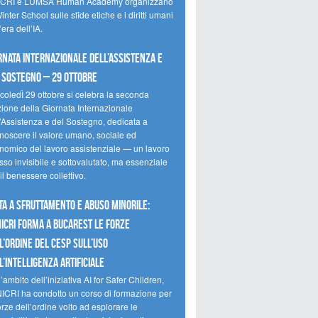
CRI e LUMSA Human Academy organizzano
inter School sulle sfide etiche e i diritti umani
’era dell’IA.
rnata internazionale dell’assistenza e
 sostegno – 29 ottobre
coledÌ 29 ottobre si celebra la seconda
zione della Giornata Internazionale
l’Assistenza e del Sostegno, dedicata a
onoscere il valore umano, sociale ed
nomico del lavoro assistenziale — un lavoro
so invisibile e sottovalutato, ma essenziale
il benessere collettivo.
ta a sfruttamento e abuso minorile:
NICRI forma a Bucarest le forze
l’ordine del CESP sull’uso
l’Intelligenza Artificiale
’ambito dell’iniziativa AI for Safer Children,
NICRI ha condotto un corso di formazione per
orze dell’ordine volto ad esplorare le