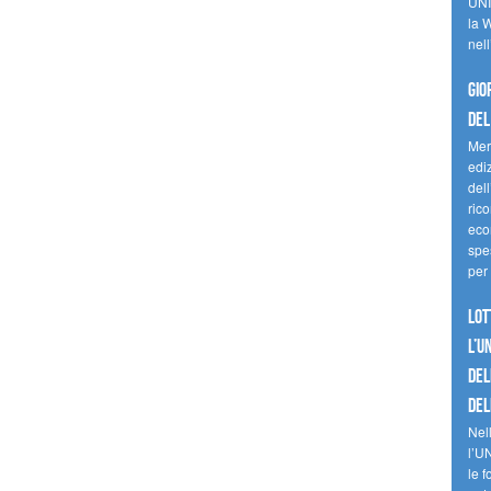
UNI
la W
nell
Gio
del
Mer
edi
del
ric
eco
spes
per 
Lot
l’U
del
del
Nell
l’U
le f