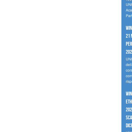
UNI
Aca
Par
Win
21 
per
20
UNI
del
cor
comp
risp
Win
Eth
202
sca
dic