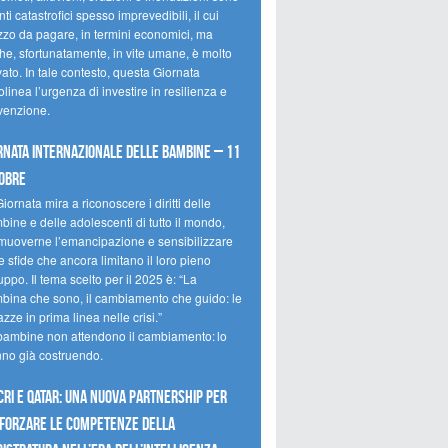
ti catastrofici spesso imprevedibili, il cui
zzo da pagare, in termini economici, ma
he, sfortunatamente, in vite umane, è molto
ato. In tale contesto, questa Giornata
olinea l’urgenza di investire in resilienza e
venzione.
rnata internazionale delle bambine – 11
obre
iornata mira a riconoscere i diritti delle
ine e delle adolescenti di tutto il mondo,
muoverne l’emancipazione e sensibilizzare
e sfide che ancora limitano il loro pieno
uppo. Il tema scelto per il 2025 è: “La
bina che sono, il cambiamento che guido: le
zze in prima linea nelle crisi.”
bambine non attendono il cambiamento: lo
nno già costruendo.
CRI e Qatar: una nuova partnership per
forzare le competenze della