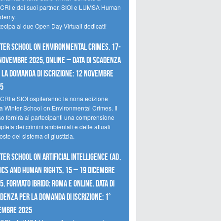
CRI e dei suoi partner, SIOI e LUMSA Human
demy.
tecipa ai due Open Day Virtuali dedicati!
ter School on Environmental Crimes, 17-
novembre 2025, Online – Data di scadenza
 la domanda di iscrizione: 12 novembre
25
CRI e SIOI ospiteranno la nona edizione
la Winter School on Environmental Crimes. Il
so fornirà ai partecipanti una comprensione
leta dei crimini ambientali e delle attuali
oste del sistema di giustizia.
ter School on Artificial Intelligence (AI),
ics and Human Rights, 15 – 19 dicembre
5, Formato Ibrido: Roma e online. Data di
denza per la domanda di iscrizione: 1°
embre 2025