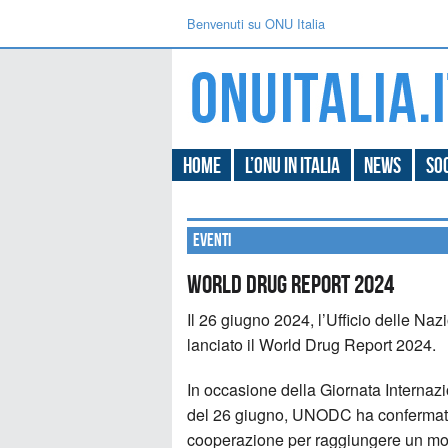
Benvenuti su ONU Italia
Home
L’ONU in Italia
News
Soc
Eventi
World Drug Report 2024
Il 26 giugno 2024, l’Ufficio delle Naz
lanciato il World Drug Report 2024.
In occasione della Giornata Internazion
del 26 giugno, UNODC ha confermato i
cooperazione per raggiungere un mond