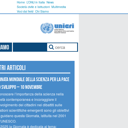
Home
L’ONU in Italia
News
Società civile e Istituzioni
Multimedia
Voci dal field
Chi Siamo
Siamo
tri articoli
rnata mondiale della scienza per la pace
o sviluppo – 10 novembre
onoscere l’importanza della scienza nella
ietà contemporanea e incoraggiare il
volgimento dei cittadini nei dibattiti sulle
tioni scientifiche emergenti sono gli obiettivi
 guidano questa Giornata, istituita nel 2001
l’UNESCO.
 2025 la Giornata è dedicata al tema: