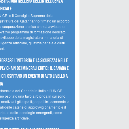
istratura nell’era dell’intelligenza
ificiale
NICRI e il Consiglio Supremo della
istratura del Qatar hanno firmato un accordo
la cooperazione tecnica che dà avvio ad un
ovativo programma di formazione dedicato
 sviluppo della magistratura in materia di
lligenza artificiale, giustizia penale e diritti
ni.
forzare l’integrità e la sicurezza nelle
ply chain dei minerali critici: il Canada e
NICRI ospitano un evento di alto livello a
ma
mbasciata del Canada in Italia e l’UNICRI
no ospitato una tavola rotonda in cui sono
i analizzati gli aspetti geopolitici, economici e
ali delle catene di approvvigionamento e il
tributo delle tecnologie emergenti, come
telligenza artificiale.