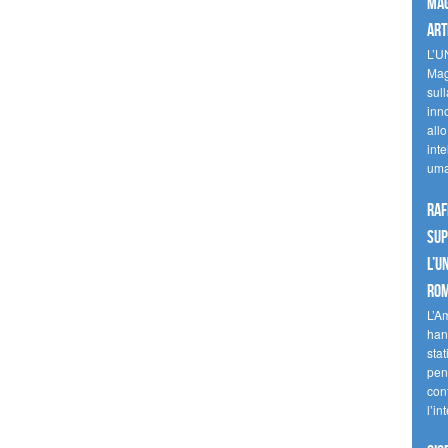
mag
art
L’U
Mag
sul
inn
allo
inte
uma
Raf
sup
l’U
Ro
L’A
han
stat
pen
con
l’in