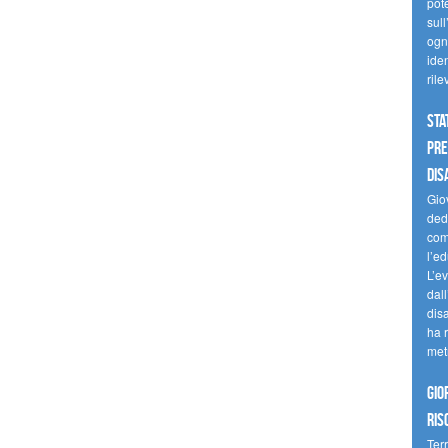
pote
sull
ogni
iden
ril
Sta
Pre
dis
Giov
dedi
come
l’ed
L’e
dal
dis
ha r
met
Gio
ris
Terr