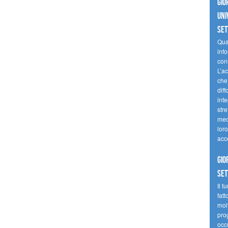
Gio
uni
se
Quan
inf
con
L’ac
che 
diff
inte
stre
med
loro
acc
Gio
se
Il t
fatt
molt
prog
occ