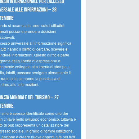
rnata internazionale per l’accesso
versale alle informazioni – 28
ttembre
do si recano alle urne, solo i cittadini
ormati possono prendere decisioni
sapevoli.
cesso universale all’informazione significa
tutti hanno il diritto di cercare, ricevere e
ondere informazioni. Questo diritto è parte
grante della libertà di espressione e
ttamente collegato alla libertà di stampa: i
ia, infatti, possono svolgere pienamente il
 ruolo solo se hanno la possibilità di
edere alle informazioni.
rnata mondiale del turismo – 27
ttembre
urismo è spesso identificato come uno dei
ori chiave nello sviluppo economico, tuttavia è
o di più: rappresenta un catalizzatore del
resso sociale, in grado di fornire istruzione,
upazione e creare nuove opportunità per tutti.