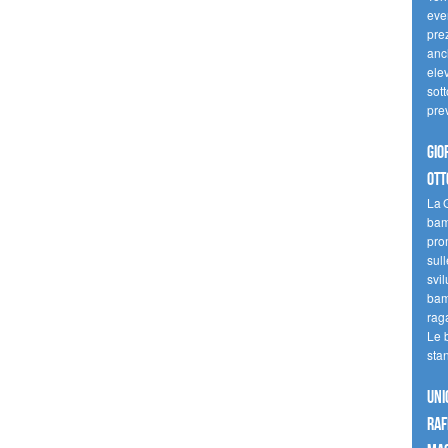
even
pre
anc
elev
sott
pre
Gio
ott
La G
bamb
pro
sull
svil
bam
raga
Le 
sta
UNI
raf