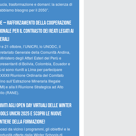
ducia, trasformazione e domani: la scienza di
 abbiamo bisogno per il 2050”.
e – Rafforzamento della cooperazione
ionale per il contrasto dei reati legati ai
erali
0 e 21 ottobre, l’UNICRI, lo UNODC, il
retariato Generale della Comunità Andina,
Ministero degli Affari Esteri del Perù e
presentanti di Bolivia, Colombia, Ecuador e
 si sono riuniti a Lima per partecipare
a XXXII Riunione Ordinaria del Comitato
no sull’Estrazione Mineraria Illegale
I) e alla II Riunione Strategica ad Alto
ello (RANE).
riviti agli Open Day Virtuali delle Winter
ools UNICRI 2025 e scopri le nuove
ntiere della formazione!
sci da vicino i programmi, gli obiettivi e le
rtunità offerte dalle Winter Schools di