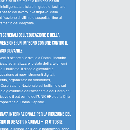
nzialità di strumenti e tecniche basati
’intelligenza artificiale in grado di facilitare
 passo del lavoro investigativo, dalla
tificazione di vittime e sospettati, fino al
evamento dei deepfake.
ti Generali dell’Educazione e della
venzione: un impegno comune contro il
agio giovanile
edì 9 ottobre si è svolto a Roma l’incontro
cato ad analizzare lo stato dell’arte di temi
 il bullismo, il disagio giovanile e
ucazione ai nuovi strumenti digitali.
vento, organizzato da Adnkronos,
l’Osservatorio Nazionale sul bullismo e sul
agio giovanile e dall’Accademia dei Campioni,
icevuto il patrocinio dell’UNICEF e della Città
ropolitana di Roma Capitale.
rnata internazionale per la riduzione del
chio di disastri naturali – 13 ottobre
emoti, alluvioni, eruzioni e inondazioni sono