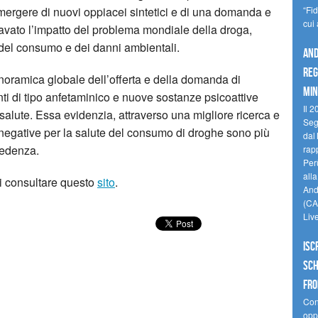
emergere di nuovi oppiacei sintetici e di una domanda e
“Fi
cui
ravato l’impatto del problema mondiale della droga,
del consumo e dei danni ambientali.
And
reg
oramica globale dell’offerta e della domanda di
min
ti di tipo anfetaminico e nuove sostanze psicoattive
Il 2
salute. Essa evidenzia, attraverso una migliore ricerca e
Seg
 negative per la salute del consumo di droghe sono più
dal 
cedenza.
rap
Perù
all
di consultare questo
sito
.
Andi
(CAM
Liv
Isc
Sch
fro
Cono
oppo