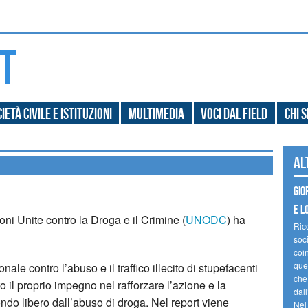
ietà civile e Istituzioni
Multimedia
Voci dal field
Chi 
Al
Gio
e l
ioni Unite contro la Droga e il Crimine (
UNODC
) ha
Ric
soc
coin
ques
ale contro l’abuso e il traffico illecito di stupefacenti
che
l proprio impegno nel rafforzare l’azione e la
dal
o libero dall’abuso di droga. Nel report viene
Nel