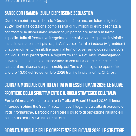
sede della SIOI, che è […]
Bando Con i Bambini sulla dispersione scolastica
Con i Bambini lancia il bando “Opportunità per me, un futuro migliore
2026”, con una dotazione complessiva di 15 milioni di euro destinata a
contrastare la dispersione scolastica, in particolare nella sua forma
implicita, fatta di frequenza irregolare e demotivazione, spesso invisibile
ma diffusa nei contesti più fragili. Attraverso i “cantieri educativi”, ambienti
di apprendimento flessibili e aperti al territorio, verranno costruiti percorsi
individualizzati per ragazze e ragazzi tra i 14 e i 21 anni, coinvolgendo
attivamente le famiglie e rafforzando la comunità educante locale. Le
candidature, riservate a partnership del Terzo Settore, sono aperte fino
alle ore 13:00 del 30 settembre 2026 tramite la piattaforma Chàiros.
GIORNATA MONDIALE CONTRO LA TRATTA DI ESSERI UMANI 2026: LE NUOVE
FRONTIERE DELLO SFRUTTAMENTO E IL RUOLO STRATEGICO DELL’ITALIA
Per la Giornata Mondiale contro la Tratta di Esseri Umani 2026, il tema
“Trapped Behind the Scam” mette in luce il legame tra tratta di persone e
frodi informatiche. L’articolo ripercorre il quadro di protezione italiano e il
contributo dell’UNICRI su questi temi.
GIORNATA MONDIALE DELLE COMPETENZE DEI GIOVANI 2026: LE STRATEGIE