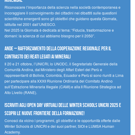
novembre
Riconoscere l’importanza della scienza nella società contemporanea e
incoraggiare il coinvolgimento dei cittadini nei dibattiti sulle questioni
scientifiche emergenti sono gli obiettivi che guidano questa Giornata,
istituita nel 2001 dall’UNESCO.
Nel 2025 la Giornata è dedicata al tema: “Fiducia, trasformazione e
domani: la scienza di cui abbiamo bisogno per il 2050”.
Ande – Rafforzamento della cooperazione regionale per il
contrasto dei reati legati ai minerali
Il 20 e 21 ottobre, l’UNICRI, lo UNODC, il Segretariato Generale della
Comunità Andina, dal Ministero degli Affari Esteri del Perù e
rappresentanti di Bolivia, Colombia, Ecuador e Perù si sono riuniti a Lima
per partecipare alla XXXII Riunione Ordinaria del Comitato Andino
sull’Estrazione Mineraria Illegale (CAMI) e alla II Riunione Strategica ad
Alto Livello (RANE).
Iscriviti agli Open Day Virtuali delle Winter Schools UNICRI 2025 e
scopri le nuove frontiere della formazione!
Conosci da vicino i programmi, gli obiettivi e le opportunità offerte dalle
Winter Schools di UNICRI e dei suoi partner, SIOI e LUMSA Human
Academy.