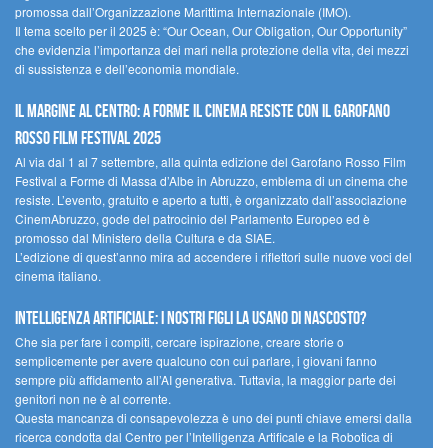
promossa dall’Organizzazione Marittima Internazionale (IMO).
Il tema scelto per il 2025 è: “Our Ocean, Our Obligation, Our Opportunity”
che evidenzia l’importanza dei mari nella protezione della vita, dei mezzi
di sussistenza e dell’economia mondiale.
Il margine al centro: a Forme il cinema resiste con il Garofano
Rosso Film Festival 2025
Al via dal 1 al 7 settembre, alla quinta edizione del Garofano Rosso Film
Festival a Forme di Massa d’Albe in Abruzzo, emblema di un cinema che
resiste. L’evento, gratuito e aperto a tutti, è organizzato dall’associazione
CinemAbruzzo, gode del patrocinio del Parlamento Europeo ed è
promosso dal Ministero della Cultura e da SIAE.
L’edizione di quest’anno mira ad accendere i riflettori sulle nuove voci del
cinema italiano.
Intelligenza artificiale: i nostri figli la usano di nascosto?
Che sia per fare i compiti, cercare ispirazione, creare storie o
semplicemente per avere qualcuno con cui parlare, i giovani fanno
sempre più affidamento all’AI generativa. Tuttavia, la maggior parte dei
genitori non ne è al corrente.
Questa mancanza di consapevolezza è uno dei punti chiave emersi dalla
ricerca condotta dal Centro per l’Intelligenza Artificale e la Robotica di