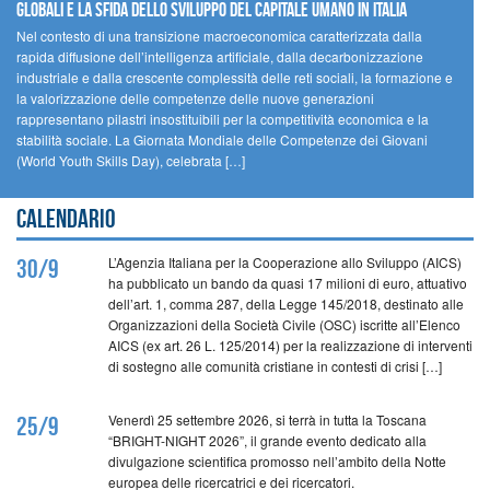
GLOBALI E LA SFIDA DELLO SVILUPPO DEL CAPITALE UMANO IN ITALIA
Nel contesto di una transizione macroeconomica caratterizzata dalla
rapida diffusione dell’intelligenza artificiale, dalla decarbonizzazione
industriale e dalla crescente complessità delle reti sociali, la formazione e
la valorizzazione delle competenze delle nuove generazioni
rappresentano pilastri insostituibili per la competitività economica e la
stabilità sociale. La Giornata Mondiale delle Competenze dei Giovani
(World Youth Skills Day), celebrata […]
Calendario
L’Agenzia Italiana per la Cooperazione allo Sviluppo (AICS)
30/9
ha pubblicato un bando da quasi 17 milioni di euro, attuativo
dell’art. 1, comma 287, della Legge 145/2018, destinato alle
Organizzazioni della Società Civile (OSC) iscritte all’Elenco
AICS (ex art. 26 L. 125/2014) per la realizzazione di interventi
di sostegno alle comunità cristiane in contesti di crisi […]
Venerdì 25 settembre 2026, si terrà in tutta la Toscana
25/9
“BRIGHT-NIGHT 2026”, il grande evento dedicato alla
divulgazione scientifica promosso nell’ambito della Notte
europea delle ricercatrici e dei ricercatori.