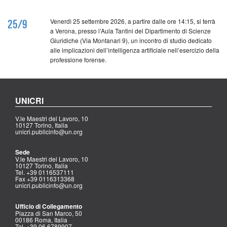
Venerdì 25 settembre 2026, a partire dalle ore 14:15, si terrà
25/9
a Verona, presso l’Aula Tantini del Dipartimento di Scienze
Giuridiche (Via Montanari 9), un incontro di studio dedicato
alle implicazioni dell’intelligenza artificiale nell’esercizio della
professione forense.
UNICRI
V.le Maestri del Lavoro, 10
10127 Torino, Italia
unicri.publicinfo@un.org
Sede
V.le Maestri del Lavoro, 10
10127 Torino, Italia
Tel. +39 0116537111
Fax +39 0116313368
unicri.publicinfo@un.org
Ufficio di Collegamento
Piazza di San Marco, 50
00186 Roma, Italia
Tel. +39 06 6789907