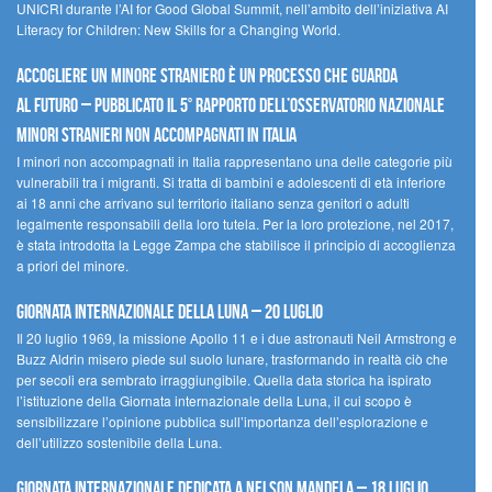
UNICRI durante l’AI for Good Global Summit, nell’ambito dell’iniziativa AI
Literacy for Children: New Skills for a Changing World.
Accogliere un minore straniero è un processo che guarda
al futuro – Pubblicato il 5° rapporto dell’Osservatorio Nazionale
Minori Stranieri Non Accompagnati in Italia
I minori non accompagnati in Italia rappresentano una delle categorie più
vulnerabili tra i migranti. Si tratta di bambini e adolescenti di età inferiore
ai 18 anni che arrivano sul territorio italiano senza genitori o adulti
legalmente responsabili della loro tutela. Per la loro protezione, nel 2017,
è stata introdotta la Legge Zampa che stabilisce il principio di accoglienza
a priori del minore.
Giornata Internazionale della Luna – 20 luglio
Il 20 luglio 1969, la missione Apollo 11 e i due astronauti Neil Armstrong e
Buzz Aldrin misero piede sul suolo lunare, trasformando in realtà ciò che
per secoli era sembrato irraggiungibile. Quella data storica ha ispirato
l’istituzione della Giornata internazionale della Luna, il cui scopo è
sensibilizzare l’opinione pubblica sull’importanza dell’esplorazione e
dell’utilizzo sostenibile della Luna.
Giornata internazionale dedicata a Nelson Mandela – 18 luglio