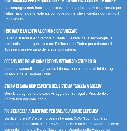
Dimitracacos per l’eliminazione della violenza contro le donne
La campagna sarà lanciata in occasione della giornata internazionale per
l’eliminazione della violenza contro le donne, che si celebra ogni anno il
25 novembre
I Big Data e la lotta al crimine organizzato
L’evento si terrà il 9 novembre durante il Festival della Tecnologia, la
manifestazione organizzata dal Politecnico di Torino per celebrare il
160esimo anniversario della sua fondazione.
Oceans and Polar Connections #ZEROHackathon2019
La prima competizione giovanile Internazionale in tema di tutela degli
Oceani e delle Regioni Polari.
STORIA DI GORA DIOP ESPERTO DEL SISTEMA “GOCCIA A GOCCIA”
Gora Diop agricoltore e capo villaggio del Senegal e Presidente di
un’azienda agricola locale.
Più sicurezza alimentare per salvaguardare l’Upemba
Da dicembre 2017 e per i prossimi tre anni, COOPI contribuirà ad
aumentare la resilienza di 90.646 agricoltori e allevatori vulnerabili delle
comunità limitrofe al Parco Nazionale di Upemba nella Repubblica