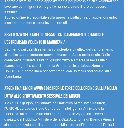
Il corso è stato sviluppato appositamente per professionisti e volontari che
lavorano con migranti e rifugiati e hanno a cuore il loro benessere
mentale.
Il corso online è disponibile sulla apposita piattaforma di apprendimento,
è asincrono e non ci sono lezioni frontali.
Resilienza nel Sahel: il nesso tra i cambiamenti climatici e
l’estremismo violento in Mauritania
L’aumento dei casi di estremismo violento e gli effetti del cambiamento
climatico stanno creando nuove minacce in Africa occidentale. Nella
conferenza “Climate Talks” di giugno 2025 è emersa la necessità di
risposte urgenti e coordinate e la Germania, in collaborazione con
UNICRI, è in prima linea per affrontarle, con un focus particolare sulla
Mauritania.
Argentina: UNICRI avvia corsi per le forze dell’ordine sull’IA nella
lotta allo sfruttamento sessuale dei minori
Il 26 e il 27 giugno, nell’ambito dell’iniziativa AI for Safer Children,
l’UNICRI, attraverso il suo Centro per l’Intelligenza Artificiale e la
Robotica, ha condotto un training regionale in Argentina. L’evento,
ospitato dal Pubblico Ministero della Città Autonoma di Buenos Aires, è
stato organizzato con il supporto del Ministero dell’Interno degli Emirati