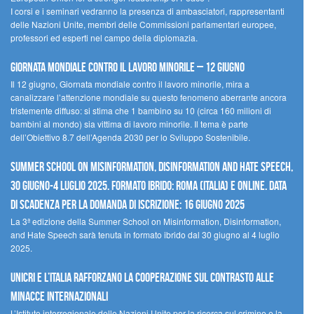
I corsi e i seminari vedranno la presenza di ambasciatori, rappresentanti
delle Nazioni Unite, membri delle Commissioni parlamentari europee,
professori ed esperti nel campo della diplomazia.
Giornata mondiale contro il lavoro minorile – 12 giugno
Il 12 giugno, Giornata mondiale contro il lavoro minorile, mira a
canalizzare l’attenzione mondiale su questo fenomeno aberrante ancora
tristemente diffuso: si stima che 1 bambino su 10 (circa 160 milioni di
bambini al mondo) sia vittima di lavoro minorile. Il tema è parte
dell’Obiettivo 8.7 dell’Agenda 2030 per lo Sviluppo Sostenibile.
Summer School on Misinformation, Disinformation and Hate Speech,
30 giugno-4 luglio 2025. Formato ibrido: Roma (Italia) e online. Data
di scadenza per la domanda di iscrizione: 16 giugno 2025
La 3ª edizione della Summer School on Misinformation, Disinformation,
and Hate Speech sarà tenuta in formato ibrido dal 30 giugno al 4 luglio
2025.
UNICRI e l’Italia rafforzano la cooperazione sul contrasto alle
minacce internazionali
L’Istituto interregionale delle Nazioni Unite per la ricerca sul crimine e la