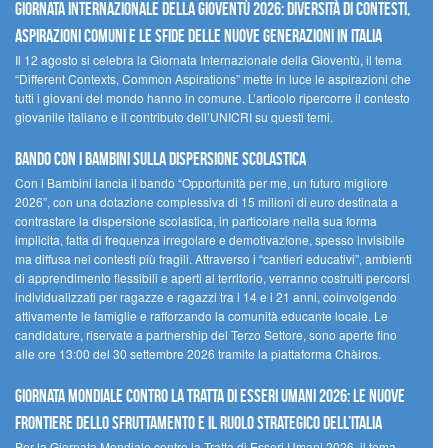
GIORNATA INTERNAZIONALE DELLA GIOVENTÙ 2026: DIVERSITÀ DI CONTESTI,
ASPIRAZIONI COMUNI E LE SFIDE DELLE NUOVE GENERAZIONI IN ITALIA
Il 12 agosto si celebra la Giornata Internazionale della Gioventù, il tema
“Different Contexts, Common Aspirations” mette in luce le aspirazioni che
tutti i giovani del mondo hanno in comune. L’articolo ripercorre il contesto
giovanile italiano e il contributo dell’UNICRI su questi temi.
Bando Con i Bambini sulla dispersione scolastica
Con i Bambini lancia il bando “Opportunità per me, un futuro migliore
2026”, con una dotazione complessiva di 15 milioni di euro destinata a
contrastare la dispersione scolastica, in particolare nella sua forma
implicita, fatta di frequenza irregolare e demotivazione, spesso invisibile
ma diffusa nei contesti più fragili. Attraverso i “cantieri educativi”, ambienti
di apprendimento flessibili e aperti al territorio, verranno costruiti percorsi
individualizzati per ragazze e ragazzi tra i 14 e i 21 anni, coinvolgendo
attivamente le famiglie e rafforzando la comunità educante locale. Le
candidature, riservate a partnership del Terzo Settore, sono aperte fino
alle ore 13:00 del 30 settembre 2026 tramite la piattaforma Chàiros.
GIORNATA MONDIALE CONTRO LA TRATTA DI ESSERI UMANI 2026: LE NUOVE
FRONTIERE DELLO SFRUTTAMENTO E IL RUOLO STRATEGICO DELL’ITALIA
Per la Giornata Mondiale contro la Tratta di Esseri Umani 2026, il tema