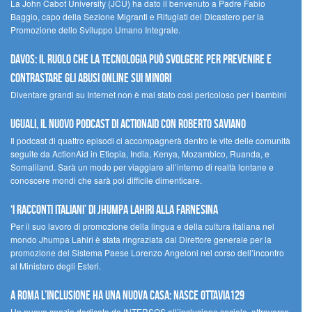
La John Cabot University (JCU) ha dato il benvenuto a Padre Fabio
Baggio, capo della Sezione Migranti e Rifugiati del Dicastero per la
Promozione dello Sviluppo Umano Integrale.
Davos: il ruolo che la tecnologia può svolgere per prevenire e
contrastare gli abusi online sui minori
Diventare grandi su Internet non è mai stato così pericoloso per i bambini
UGUALI, il nuovo podcast di ACTIONAID con Roberto Saviano
Il podcast di quattro episodi ci accompagnerà dentro le vite delle comunità
seguite da ActionAid in Etiopia, India, Kenya, Mozambico, Ruanda, e
Somaliland. Sarà un modo per viaggiare all’interno di realtà lontane e
conoscere mondi che sarà poi difficile dimenticare.
‘I racconti italiani’ di Jhumpa Lahiri alla Farnesina
Per il suo lavoro di promozione della lingua e della cultura italiana nel
mondo Jhumpa Lahiri è stata ringraziata dal Direttore generale per la
promozione del Sistema Paese Lorenzo Angeloni nel corso dell’incontro
al Ministero degli Esteri.
A Roma l’inclusione ha una nuova casa: nasce Ottavia129
Un nuovo spazio dedicato da INTERSOS all’inclusione sociale, attraverso