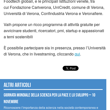
Foodtech globali, e le principali istituzioni venete, tra
cui Fondazione Cariverona, UniCredit, comune di Verona,
Università di Verona, Confindustria Verona e Veronafiere.
Vaih propone un ricco programma di attività gratuite per
avvicinare studenti, ricercatori, pmi, startup e appassionati
a temi sostenibili
È possibile partecipare sia in presenza, presso l’Università
di Verona, che in livestraming, cliccando
qui
.
Altri articoli
Giornata mondiale della scienza per la pace e lo sviluppo – 10
novembre
Riconoscere l’importanza della scienza nella società contemporanea e