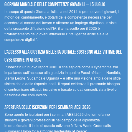
Giornata Mondiale delle Competenze Giovanili – 15 luglio
Lo scopo di questa Giornata, istituita nel 2014, è promuovere i giovani, i
motori del cambiamento, e dotarli delle competenze necessarie per
accedere al mondo del lavoro e ottenere un impiego dignitoso. In vista
della crescente diffusione dell’IA, il tema scelto per il 2025 è
“Potenziamento dei giovani attraverso l’intelligenza artificiale e le
competenze digitali”.
L’accesso alla giustizia nell’era digitale: sostegno alle vittime del
cybercrime in Africa
Pubblicato un nuovo report UNICRI che esplora come il cybercrime stia
impattando sull’accesso alla giustizia in quattro Paesi africani – Namibia,
Sierra Leone, Sudafrica e Uganda – e offre una visione ampia delle sfide
sistemiche e delle risposte locali. Il report evidenzia il pressante bisogno
di contromisure efficaci, inclusive e basate su dati concreti, sia a livello
nazionale che comunitario.
Apertura delle iscrizioni per i seminari AESI 2026
Sono aperte le iscrizioni per i seminari AESI 2026 che formeranno
studenti e giovani professionisti nel campo della diplomazia
internazionale. Il titolo di questa edizione è “New World Order calls
European Union for a stronger leadership of Peace”.