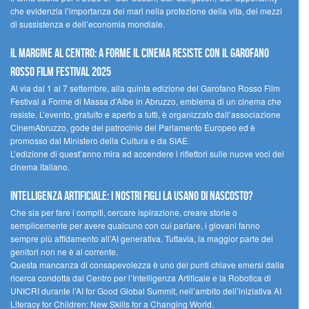
che evidenzia l’importanza dei mari nella protezione della vita, dei mezzi
di sussistenza e dell’economia mondiale.
Il margine al centro: a Forme il cinema resiste con il Garofano
Rosso Film Festival 2025
Al via dal 1 al 7 settembre, alla quinta edizione del Garofano Rosso Film
Festival a Forme di Massa d’Albe in Abruzzo, emblema di un cinema che
resiste. L’evento, gratuito e aperto a tutti, è organizzato dall’associazione
CinemAbruzzo, gode del patrocinio del Parlamento Europeo ed è
promosso dal Ministero della Cultura e da SIAE.
L’edizione di quest’anno mira ad accendere i riflettori sulle nuove voci del
cinema italiano.
Intelligenza artificiale: i nostri figli la usano di nascosto?
Che sia per fare i compiti, cercare ispirazione, creare storie o
semplicemente per avere qualcuno con cui parlare, i giovani fanno
sempre più affidamento all’AI generativa. Tuttavia, la maggior parte dei
genitori non ne è al corrente.
Questa mancanza di consapevolezza è uno dei punti chiave emersi dalla
ricerca condotta dal Centro per l’Intelligenza Artificale e la Robotica di
UNICRI durante l’AI for Good Global Summit, nell’ambito dell’iniziativa AI
Literacy for Children: New Skills for a Changing World.