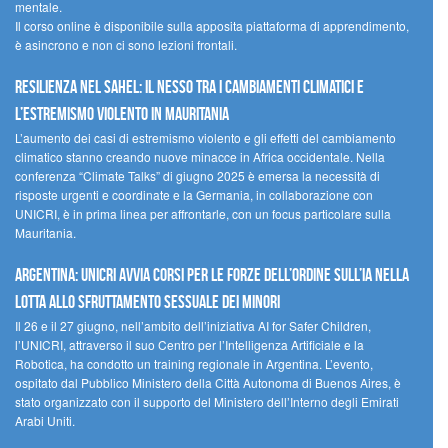
mentale.
Il corso online è disponibile sulla apposita piattaforma di apprendimento,
è asincrono e non ci sono lezioni frontali.
Resilienza nel Sahel: il nesso tra i cambiamenti climatici e
l’estremismo violento in Mauritania
L’aumento dei casi di estremismo violento e gli effetti del cambiamento
climatico stanno creando nuove minacce in Africa occidentale. Nella
conferenza “Climate Talks” di giugno 2025 è emersa la necessità di
risposte urgenti e coordinate e la Germania, in collaborazione con
UNICRI, è in prima linea per affrontarle, con un focus particolare sulla
Mauritania.
Argentina: UNICRI avvia corsi per le forze dell’ordine sull’IA nella
lotta allo sfruttamento sessuale dei minori
Il 26 e il 27 giugno, nell’ambito dell’iniziativa AI for Safer Children,
l’UNICRI, attraverso il suo Centro per l’Intelligenza Artificiale e la
Robotica, ha condotto un training regionale in Argentina. L’evento,
ospitato dal Pubblico Ministero della Città Autonoma di Buenos Aires, è
stato organizzato con il supporto del Ministero dell’Interno degli Emirati
Arabi Uniti.