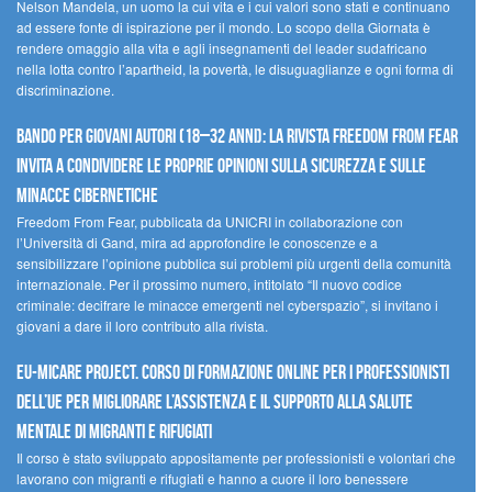
Nelson Mandela, un uomo la cui vita e i cui valori sono stati e continuano
ad essere fonte di ispirazione per il mondo. Lo scopo della Giornata è
rendere omaggio alla vita e agli insegnamenti del leader sudafricano
nella lotta contro l’apartheid, la povertà, le disuguaglianze e ogni forma di
discriminazione.
Bando per giovani autori (18–32 anni): la Rivista Freedom From Fear
invita a condividere le proprie opinioni sulla sicurezza e sulle
minacce cibernetiche
Freedom From Fear, pubblicata da UNICRI in collaborazione con
l’Università di Gand, mira ad approfondire le conoscenze e a
sensibilizzare l’opinione pubblica sui problemi più urgenti della comunità
internazionale. Per il prossimo numero, intitolato “Il nuovo codice
criminale: decifrare le minacce emergenti nel cyberspazio”, si invitano i
giovani a dare il loro contributo alla rivista.
EU-MiCare Project. Corso di formazione online per i professionisti
dell’UE per migliorare l’assistenza e il supporto alla salute
mentale di migranti e rifugiati
Il corso è stato sviluppato appositamente per professionisti e volontari che
lavorano con migranti e rifugiati e hanno a cuore il loro benessere