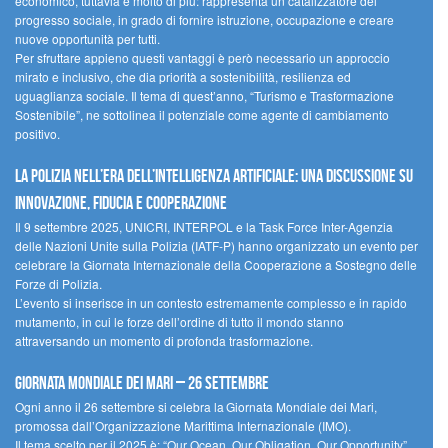
economico, tuttavia è molto di più: rappresenta un catalizzatore del
progresso sociale, in grado di fornire istruzione, occupazione e creare
nuove opportunità per tutti.
Per sfruttare appieno questi vantaggi è però necessario un approccio
mirato e inclusivo, che dia priorità a sostenibilità, resilienza ed
uguaglianza sociale. Il tema di quest’anno, “Turismo e Trasformazione
Sostenibile”, ne sottolinea il potenziale come agente di cambiamento
positivo.
La polizia nell’era dell’Intelligenza Artificiale: una discussione su
innovazione, fiducia e cooperazione
Il 9 settembre 2025, UNICRI, INTERPOL e la Task Force Inter-Agenzia
delle Nazioni Unite sulla Polizia (IATF-P) hanno organizzato un evento per
celebrare la Giornata Internazionale della Cooperazione a Sostegno delle
Forze di Polizia.
L’evento si inserisce in un contesto estremamente complesso e in rapido
mutamento, in cui le forze dell’ordine di tutto il mondo stanno
attraversando un momento di profonda trasformazione.
Giornata Mondiale dei Mari – 26 settembre
Ogni anno il 26 settembre si celebra la Giornata Mondiale dei Mari,
promossa dall’Organizzazione Marittima Internazionale (IMO).
Il tema scelto per il 2025 è: “Our Ocean, Our Obligation, Our Opportunity”