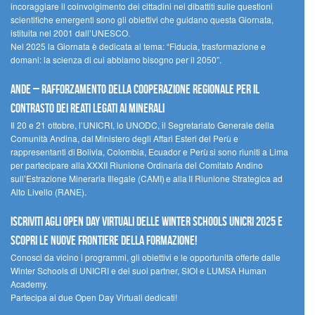
incoraggiare il coinvolgimento dei cittadini nei dibattiti sulle questioni
scientifiche emergenti sono gli obiettivi che guidano questa Giornata,
istituita nel 2001 dall’UNESCO.
Nel 2025 la Giornata è dedicata al tema: “Fiducia, trasformazione e
domani: la scienza di cui abbiamo bisogno per il 2050”.
Ande – Rafforzamento della cooperazione regionale per il
contrasto dei reati legati ai minerali
Il 20 e 21 ottobre, l’UNICRI, lo UNODC, il Segretariato Generale della
Comunità Andina, dal Ministero degli Affari Esteri del Perù e
rappresentanti di Bolivia, Colombia, Ecuador e Perù si sono riuniti a Lima
per partecipare alla XXXII Riunione Ordinaria del Comitato Andino
sull’Estrazione Mineraria Illegale (CAMI) e alla II Riunione Strategica ad
Alto Livello (RANE).
Iscriviti agli Open Day Virtuali delle Winter Schools UNICRI 2025 e
scopri le nuove frontiere della formazione!
Conosci da vicino i programmi, gli obiettivi e le opportunità offerte dalle
Winter Schools di UNICRI e dei suoi partner, SIOI e LUMSA Human
Academy.
Partecipa ai due Open Day Virtuali dedicati!