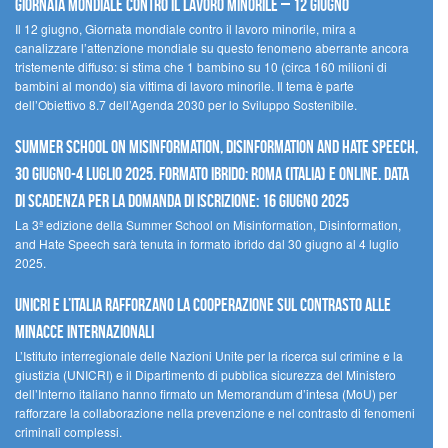
Giornata mondiale contro il lavoro minorile – 12 giugno
Il 12 giugno, Giornata mondiale contro il lavoro minorile, mira a
canalizzare l’attenzione mondiale su questo fenomeno aberrante ancora
tristemente diffuso: si stima che 1 bambino su 10 (circa 160 milioni di
bambini al mondo) sia vittima di lavoro minorile. Il tema è parte
dell’Obiettivo 8.7 dell’Agenda 2030 per lo Sviluppo Sostenibile.
Summer School on Misinformation, Disinformation and Hate Speech,
30 giugno-4 luglio 2025. Formato ibrido: Roma (Italia) e online. Data
di scadenza per la domanda di iscrizione: 16 giugno 2025
La 3ª edizione della Summer School on Misinformation, Disinformation,
and Hate Speech sarà tenuta in formato ibrido dal 30 giugno al 4 luglio
2025.
UNICRI e l’Italia rafforzano la cooperazione sul contrasto alle
minacce internazionali
L’Istituto interregionale delle Nazioni Unite per la ricerca sul crimine e la
giustizia (UNICRI) e il Dipartimento di pubblica sicurezza del Ministero
dell’Interno italiano hanno firmato un Memorandum d’intesa (MoU) per
rafforzare la collaborazione nella prevenzione e nel contrasto di fenomeni
criminali complessi.