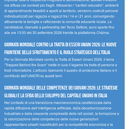
ma diffusa nei contesti più fragili. Attraverso i “cantieri educativi”, ambienti
di apprendimento flessibili e aperti al territorio, verranno costruiti percorsi
individualizzati per ragazze e ragazzi tra i 14 e i 21 anni, coinvolgendo
attivamente le famiglie e rafforzando la comunità educante locale. Le
candidature, riservate a partnership del Terzo Settore, sono aperte fino
alle ore 13:00 del 30 settembre 2026 tramite la piattaforma Chàiros.
GIORNATA MONDIALE CONTRO LA TRATTA DI ESSERI UMANI 2026: LE NUOVE
FRONTIERE DELLO SFRUTTAMENTO E IL RUOLO STRATEGICO DELL’ITALIA
Per la Giornata Mondiale contro la Tratta di Esseri Umani 2026, il tema
“Trapped Behind the Scam” mette in luce il legame tra tratta di persone e
frodi informatiche. L’articolo ripercorre il quadro di protezione italiano e il
contributo dell’UNICRI su questi temi.
GIORNATA MONDIALE DELLE COMPETENZE DEI GIOVANI 2026: LE STRATEGIE
GLOBALI E LA SFIDA DELLO SVILUPPO DEL CAPITALE UMANO IN ITALIA
Nel contesto di una transizione macroeconomica caratterizzata dalla
rapida diffusione dell’intelligenza artificiale, dalla decarbonizzazione
industriale e dalla crescente complessità delle reti sociali, la formazione e
la valorizzazione delle competenze delle nuove generazioni
rappresentano pilastri insostituibili per la competitività economica e la