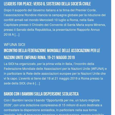
Leaders for peace: verso il sostegno della società civile
Dopo il supporto del Governo italiano e la firma del Premier Conte,
l’associazione Rondine rilancia la campagna globale per la riduzione dei
conflitti armati nel mondo Mercoledì 10 luglio a Roma, nella Sala
Capitolare presso il Chiostro del Convento di Santa Maria sopra Minerva,
presso il Senato della Repubblica, la presentazione Rapporto Annuo
2018 A […]
WFUNA SIOI
Incontro della Federazione Mondiale delle Associazioni per le
Nazioni Unite (WFUNA) Roma, 19-21 maggio 2019
La SIOI ha organizzato, per la prima volta in Italia, l’incontro della
Federazione Mondiale delle Associazioni per le Nazioni Unite (WFUNA) e
in particolare la Rete delle associazioni europee per le Nazioni Unite che
vi fa capo. L’evento si tiene dal 19 al 21 maggio 2019 a Roma presso la
sede della SIOI, che è […]
Bando Con i Bambini sulla dispersione scolastica
Con i Bambini lancia il bando “Opportunità per me, un futuro migliore
2026”, con una dotazione complessiva di 15 milioni di euro destinata a
contrastare la dispersione scolastica, in particolare nella sua forma
implicita, fatta di frequenza irregolare e demotivazione, spesso invisibile