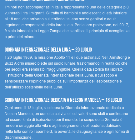
I minori non accompagnati in Italia rappresentano una delle categorie più
vulnerabili tra i migranti. Si tratta di bambini e adolescenti di età inferiore
ai 18 anni che arrivano sul territorio italiano senza genitori o adulti
legalmente responsabili della loro tutela. Per la loro protezione, nel 2017,
è stata introdotta la Legge Zampa che stabilisce il principio di accoglienza
a priori del minore.
Giornata Internazionale della Luna – 20 luglio
Il 20 luglio 1969, la missione Apollo 11 e i due astronauti Neil Armstrong e
Buzz Aldrin misero piede sul suolo lunare, trasformando in realtà ciò che
per secoli era sembrato irraggiungibile. Quella data storica ha ispirato
l’istituzione della Giornata internazionale della Luna, il cui scopo è
sensibilizzare l’opinione pubblica sull’importanza dell’esplorazione e
dell’utilizzo sostenibile della Luna.
Giornata internazionale dedicata a Nelson Mandela – 18 luglio
Ogni anno, il 18 luglio, si celebra la Giornata internazionale dedicata a
Nelson Mandela, un uomo la cui vita e i cui valori sono stati e continuano
ad essere fonte di ispirazione per il mondo. Lo scopo della Giornata è
rendere omaggio alla vita e agli insegnamenti del leader sudafricano
nella lotta contro l’apartheid, la povertà, le disuguaglianze e ogni forma di
discriminazione.