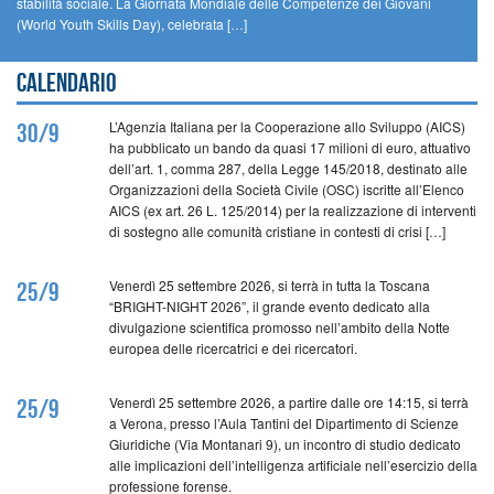
stabilità sociale. La Giornata Mondiale delle Competenze dei Giovani
(World Youth Skills Day), celebrata […]
Calendario
L’Agenzia Italiana per la Cooperazione allo Sviluppo (AICS)
30/9
ha pubblicato un bando da quasi 17 milioni di euro, attuativo
dell’art. 1, comma 287, della Legge 145/2018, destinato alle
Organizzazioni della Società Civile (OSC) iscritte all’Elenco
AICS (ex art. 26 L. 125/2014) per la realizzazione di interventi
di sostegno alle comunità cristiane in contesti di crisi […]
Venerdì 25 settembre 2026, si terrà in tutta la Toscana
25/9
“BRIGHT-NIGHT 2026”, il grande evento dedicato alla
divulgazione scientifica promosso nell’ambito della Notte
europea delle ricercatrici e dei ricercatori.
Venerdì 25 settembre 2026, a partire dalle ore 14:15, si terrà
25/9
a Verona, presso l’Aula Tantini del Dipartimento di Scienze
Giuridiche (Via Montanari 9), un incontro di studio dedicato
alle implicazioni dell’intelligenza artificiale nell’esercizio della
professione forense.