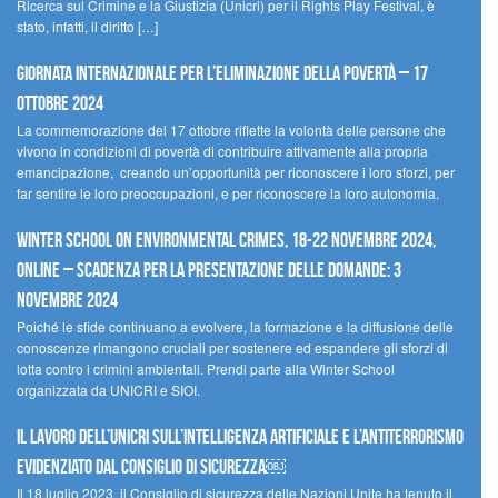
Ricerca sul Crimine e la Giustizia (Unicri) per il Rights Play Festival, è
stato, infatti, il diritto […]
Giornata internazionale per l’eliminazione della povertà – 17
ottobre 2024
La commemorazione del 17 ottobre riflette la volontà delle persone che
vivono in condizioni di povertà di contribuire attivamente alla propria
emancipazione, creando un’opportunità per riconoscere i loro sforzi, per
far sentire le loro preoccupazioni, e per riconoscere la loro autonomia.
Winter School on Environmental Crimes, 18-22 novembre 2024,
Online – Scadenza per la presentazione delle domande: 3
novembre 2024
Poiché le sfide continuano a evolvere, la formazione e la diffusione delle
conoscenze rimangono cruciali per sostenere ed espandere gli sforzi di
lotta contro i crimini ambientali. Prendi parte alla Winter School
organizzata da UNICRI e SIOI.
Il lavoro dell’UNICRI sull’intelligenza artificiale e l’antiterrorismo
evidenziato dal Consiglio di Sicurezza￼
Il 18 luglio 2023, il Consiglio di sicurezza delle Nazioni Unite ha tenuto il