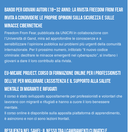
Bando per giovani autori (18–32 anni): la Rivista Freedom From Fear
invita a condividere le proprie opinioni sulla sicurezza e sulle
minacce cibernetiche
Freedom From Fear, pubblicata da UNICRI in collaborazione con
l’Università di Gand, mira ad approfondire le conoscenze e a
sensibilizzare l’opinione pubblica sui problemi più urgenti della comunità
internazionale. Per il prossimo numero, intitolato “Il nuovo codice
criminale: decifrare le minacce emergenti nel cyberspazio”, si invitano i
giovani a dare il loro contributo alla rivista.
EU-MiCare Project. Corso di formazione online per i professionisti
dell’UE per migliorare l’assistenza e il supporto alla salute
mentale di migranti e rifugiati
Il corso è stato sviluppato appositamente per professionisti e volontari che
lavorano con migranti e rifugiati e hanno a cuore il loro benessere
mentale.
Il corso online è disponibile sulla apposita piattaforma di apprendimento,
è asincrono e non ci sono lezioni frontali.
Resilienza nel Sahel: il nesso tra i cambiamenti climatici e