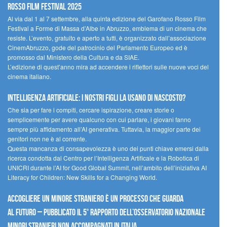
Rosso Film Festival 2025
Al via dal 1 al 7 settembre, alla quinta edizione del Garofano Rosso Film
Festival a Forme di Massa d’Albe in Abruzzo, emblema di un cinema che
resiste. L’evento, gratuito e aperto a tutti, è organizzato dall’associazione
CinemAbruzzo, gode del patrocinio del Parlamento Europeo ed è
promosso dal Ministero della Cultura e da SIAE.
L’edizione di quest’anno mira ad accendere i riflettori sulle nuove voci del
cinema italiano.
Intelligenza artificiale: i nostri figli la usano di nascosto?
Che sia per fare i compiti, cercare ispirazione, creare storie o
semplicemente per avere qualcuno con cui parlare, i giovani fanno
sempre più affidamento all’AI generativa. Tuttavia, la maggior parte dei
genitori non ne è al corrente.
Questa mancanza di consapevolezza è uno dei punti chiave emersi dalla
ricerca condotta dal Centro per l’Intelligenza Artificale e la Robotica di
UNICRI durante l’AI for Good Global Summit, nell’ambito dell’iniziativa AI
Literacy for Children: New Skills for a Changing World.
Accogliere un minore straniero è un processo che guarda
al futuro – Pubblicato il 5° rapporto dell’Osservatorio Nazionale
Minori Stranieri Non Accompagnati in Italia