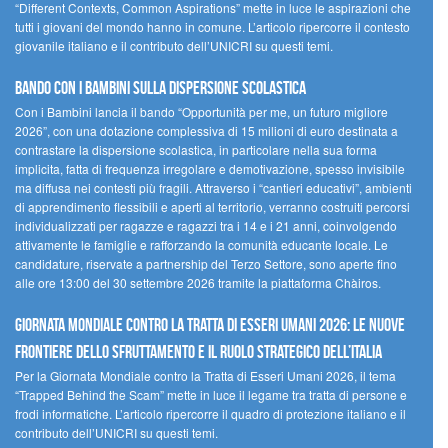
“Different Contexts, Common Aspirations” mette in luce le aspirazioni che
tutti i giovani del mondo hanno in comune. L’articolo ripercorre il contesto
giovanile italiano e il contributo dell’UNICRI su questi temi.
Bando Con i Bambini sulla dispersione scolastica
Con i Bambini lancia il bando “Opportunità per me, un futuro migliore
2026”, con una dotazione complessiva di 15 milioni di euro destinata a
contrastare la dispersione scolastica, in particolare nella sua forma
implicita, fatta di frequenza irregolare e demotivazione, spesso invisibile
ma diffusa nei contesti più fragili. Attraverso i “cantieri educativi”, ambienti
di apprendimento flessibili e aperti al territorio, verranno costruiti percorsi
individualizzati per ragazze e ragazzi tra i 14 e i 21 anni, coinvolgendo
attivamente le famiglie e rafforzando la comunità educante locale. Le
candidature, riservate a partnership del Terzo Settore, sono aperte fino
alle ore 13:00 del 30 settembre 2026 tramite la piattaforma Chàiros.
GIORNATA MONDIALE CONTRO LA TRATTA DI ESSERI UMANI 2026: LE NUOVE
FRONTIERE DELLO SFRUTTAMENTO E IL RUOLO STRATEGICO DELL’ITALIA
Per la Giornata Mondiale contro la Tratta di Esseri Umani 2026, il tema
“Trapped Behind the Scam” mette in luce il legame tra tratta di persone e
frodi informatiche. L’articolo ripercorre il quadro di protezione italiano e il
contributo dell’UNICRI su questi temi.