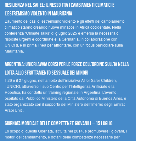
Resilienza nel Sahel: il nesso tra i cambiamenti climatici e
l’estremismo violento in Mauritania
L’aumento dei casi di estremismo violento e gli effetti del cambiamento
climatico stanno creando nuove minacce in Africa occidentale. Nella
conferenza “Climate Talks” di giugno 2025 è emersa la necessità di
risposte urgenti e coordinate e la Germania, in collaborazione con
UNICRI, è in prima linea per affrontarle, con un focus particolare sulla
Mauritania.
Argentina: UNICRI avvia corsi per le forze dell’ordine sull’IA nella
lotta allo sfruttamento sessuale dei minori
Il 26 e il 27 giugno, nell’ambito dell’iniziativa AI for Safer Children,
l’UNICRI, attraverso il suo Centro per l’Intelligenza Artificiale e la
Robotica, ha condotto un training regionale in Argentina. L’evento,
ospitato dal Pubblico Ministero della Città Autonoma di Buenos Aires, è
stato organizzato con il supporto del Ministero dell’Interno degli Emirati
Arabi Uniti.
Giornata Mondiale delle Competenze Giovanili – 15 luglio
Lo scopo di questa Giornata, istituita nel 2014, è promuovere i giovani, i
motori del cambiamento, e dotarli delle competenze necessarie per