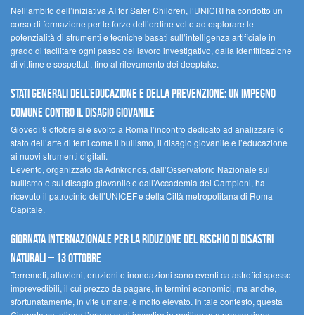
Nell’ambito dell’iniziativa AI for Safer Children, l’UNICRI ha condotto un
corso di formazione per le forze dell’ordine volto ad esplorare le
potenzialità di strumenti e tecniche basati sull’intelligenza artificiale in
grado di facilitare ogni passo del lavoro investigativo, dalla identificazione
di vittime e sospettati, fino al rilevamento dei deepfake.
Stati Generali dell’Educazione e della Prevenzione: un impegno
comune contro il disagio giovanile
Giovedì 9 ottobre si è svolto a Roma l’incontro dedicato ad analizzare lo
stato dell’arte di temi come il bullismo, il disagio giovanile e l’educazione
ai nuovi strumenti digitali.
L’evento, organizzato da Adnkronos, dall’Osservatorio Nazionale sul
bullismo e sul disagio giovanile e dall’Accademia dei Campioni, ha
ricevuto il patrocinio dell’UNICEF e della Città metropolitana di Roma
Capitale.
Giornata internazionale per la riduzione del rischio di disastri
naturali – 13 ottobre
Terremoti, alluvioni, eruzioni e inondazioni sono eventi catastrofici spesso
imprevedibili, il cui prezzo da pagare, in termini economici, ma anche,
sfortunatamente, in vite umane, è molto elevato. In tale contesto, questa
Giornata sottolinea l’urgenza di investire in resilienza e prevenzione.