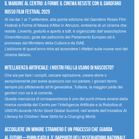
Il margine al centro: a Forme il cinema resiste con il Garofano
Rosso Film Festival 2025
Al via dal 1 al 7 settembre, alla quinta edizione del Garofano Rosso Film
Festival a Forme di Massa d’Albe in Abruzzo, emblema di un cinema che
resiste. L’evento, gratuito e aperto a tutti, è organizzato dall’associazione
CinemAbruzzo, gode del patrocinio del Parlamento Europeo ed è
promosso dal Ministero della Cultura e da SIAE.
L’edizione di quest’anno mira ad accendere i riflettori sulle nuove voci del
cinema italiano.
Intelligenza artificiale: i nostri figli la usano di nascosto?
Che sia per fare i compiti, cercare ispirazione, creare storie o
semplicemente per avere qualcuno con cui parlare, i giovani fanno
sempre più affidamento all’AI generativa. Tuttavia, la maggior parte dei
genitori non ne è al corrente.
Questa mancanza di consapevolezza è uno dei punti chiave emersi dalla
ricerca condotta dal Centro per l’Intelligenza Artificale e la Robotica di
UNICRI durante l’AI for Good Global Summit, nell’ambito dell’iniziativa AI
Literacy for Children: New Skills for a Changing World.
Accogliere un minore straniero è un processo che guarda
al futuro – Pubblicato il 5° rapporto dell’Osservatorio Nazionale