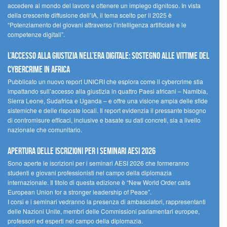
accedere al mondo del lavoro e ottenere un impiego dignitoso. In vista
della crescente diffusione dell’IA, il tema scelto per il 2025 è
“Potenziamento dei giovani attraverso l’intelligenza artificiale e le
competenze digitali”.
L’accesso alla giustizia nell’era digitale: sostegno alle vittime del
cybercrime in Africa
Pubblicato un nuovo report UNICRI che esplora come il cybercrime stia
impattando sull’accesso alla giustizia in quattro Paesi africani – Namibia,
Sierra Leone, Sudafrica e Uganda – e offre una visione ampia delle sfide
sistemiche e delle risposte locali. Il report evidenzia il pressante bisogno
di contromisure efficaci, inclusive e basate su dati concreti, sia a livello
nazionale che comunitario.
Apertura delle iscrizioni per i seminari AESI 2026
Sono aperte le iscrizioni per i seminari AESI 2026 che formeranno
studenti e giovani professionisti nel campo della diplomazia
internazionale. Il titolo di questa edizione è “New World Order calls
European Union for a stronger leadership of Peace”.
I corsi e i seminari vedranno la presenza di ambasciatori, rappresentanti
delle Nazioni Unite, membri delle Commissioni parlamentari europee,
professori ed esperti nel campo della diplomazia.