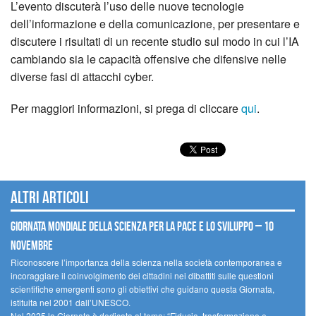
L’evento discuterà l’uso delle nuove tecnologie
dell’informazione e della comunicazione, per presentare e
discutere i risultati di un recente studio sul modo in cui l’IA
cambiando sia le capacità offensive che difensive nelle
diverse fasi di attacchi cyber.
Per maggiori informazioni, si prega di cliccare
qui
.
Altri articoli
Giornata mondiale della scienza per la pace e lo sviluppo – 10
novembre
Riconoscere l’importanza della scienza nella società contemporanea e
incoraggiare il coinvolgimento dei cittadini nei dibattiti sulle questioni
scientifiche emergenti sono gli obiettivi che guidano questa Giornata,
istituita nel 2001 dall’UNESCO.
Nel 2025 la Giornata è dedicata al tema: “Fiducia, trasformazione e