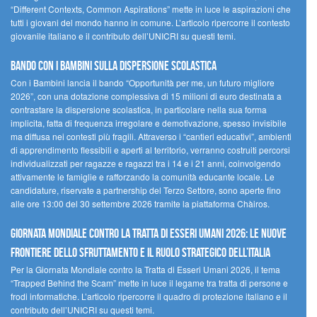
“Different Contexts, Common Aspirations” mette in luce le aspirazioni che
tutti i giovani del mondo hanno in comune. L’articolo ripercorre il contesto
giovanile italiano e il contributo dell’UNICRI su questi temi.
Bando Con i Bambini sulla dispersione scolastica
Con i Bambini lancia il bando “Opportunità per me, un futuro migliore
2026”, con una dotazione complessiva di 15 milioni di euro destinata a
contrastare la dispersione scolastica, in particolare nella sua forma
implicita, fatta di frequenza irregolare e demotivazione, spesso invisibile
ma diffusa nei contesti più fragili. Attraverso i “cantieri educativi”, ambienti
di apprendimento flessibili e aperti al territorio, verranno costruiti percorsi
individualizzati per ragazze e ragazzi tra i 14 e i 21 anni, coinvolgendo
attivamente le famiglie e rafforzando la comunità educante locale. Le
candidature, riservate a partnership del Terzo Settore, sono aperte fino
alle ore 13:00 del 30 settembre 2026 tramite la piattaforma Chàiros.
GIORNATA MONDIALE CONTRO LA TRATTA DI ESSERI UMANI 2026: LE NUOVE
FRONTIERE DELLO SFRUTTAMENTO E IL RUOLO STRATEGICO DELL’ITALIA
Per la Giornata Mondiale contro la Tratta di Esseri Umani 2026, il tema
“Trapped Behind the Scam” mette in luce il legame tra tratta di persone e
frodi informatiche. L’articolo ripercorre il quadro di protezione italiano e il
contributo dell’UNICRI su questi temi.