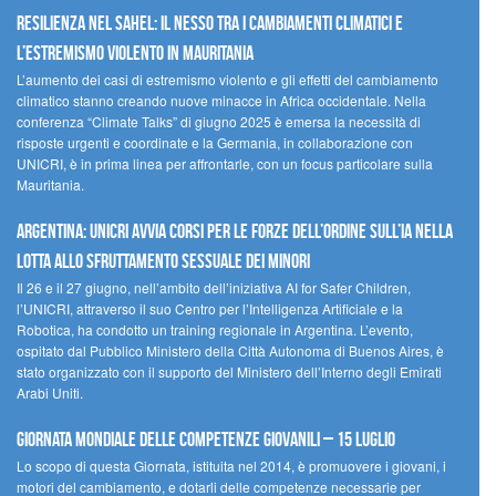
Resilienza nel Sahel: il nesso tra i cambiamenti climatici e
l’estremismo violento in Mauritania
L’aumento dei casi di estremismo violento e gli effetti del cambiamento
climatico stanno creando nuove minacce in Africa occidentale. Nella
conferenza “Climate Talks” di giugno 2025 è emersa la necessità di
risposte urgenti e coordinate e la Germania, in collaborazione con
UNICRI, è in prima linea per affrontarle, con un focus particolare sulla
Mauritania.
Argentina: UNICRI avvia corsi per le forze dell’ordine sull’IA nella
lotta allo sfruttamento sessuale dei minori
Il 26 e il 27 giugno, nell’ambito dell’iniziativa AI for Safer Children,
l’UNICRI, attraverso il suo Centro per l’Intelligenza Artificiale e la
Robotica, ha condotto un training regionale in Argentina. L’evento,
ospitato dal Pubblico Ministero della Città Autonoma di Buenos Aires, è
stato organizzato con il supporto del Ministero dell’Interno degli Emirati
Arabi Uniti.
Giornata Mondiale delle Competenze Giovanili – 15 luglio
Lo scopo di questa Giornata, istituita nel 2014, è promuovere i giovani, i
motori del cambiamento, e dotarli delle competenze necessarie per