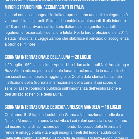
Minori Stranieri Non Accompagnati in Italia
I minori non accompagnati in Italia rappresentano una delle categorie più
vulnerabili tra i migranti. Si tratta di bambini e adolescenti di età inferiore
ai 18 anni che arrivano sul territorio italiano senza genitori o adulti
legalmente responsabili della loro tutela. Per la loro protezione, nel 2017,
è stata introdotta la Legge Zampa che stabilisce il principio di accoglienza
a priori del minore.
Giornata Internazionale della Luna – 20 luglio
Il 20 luglio 1969, la missione Apollo 11 e i due astronauti Neil Armstrong e
Buzz Aldrin misero piede sul suolo lunare, trasformando in realtà ciò che
per secoli era sembrato irraggiungibile. Quella data storica ha ispirato
l’istituzione della Giornata internazionale della Luna, il cui scopo è
sensibilizzare l’opinione pubblica sull’importanza dell’esplorazione e
dell’utilizzo sostenibile della Luna.
Giornata internazionale dedicata a Nelson Mandela – 18 luglio
Ogni anno, il 18 luglio, si celebra la Giornata internazionale dedicata a
Nelson Mandela, un uomo la cui vita e i cui valori sono stati e continuano
ad essere fonte di ispirazione per il mondo. Lo scopo della Giornata è
rendere omaggio alla vita e agli insegnamenti del leader sudafricano
nella lotta contro l’apartheid, la povertà, le disuguaglianze e ogni forma di