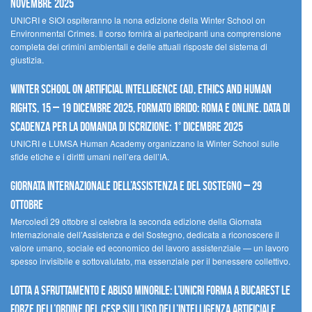
novembre 2025
UNICRI e SIOI ospiteranno la nona edizione della Winter School on
Environmental Crimes. Il corso fornirà ai partecipanti una comprensione
completa dei crimini ambientali e delle attuali risposte del sistema di
giustizia.
Winter School on Artificial Intelligence (AI), Ethics and Human
Rights, 15 – 19 dicembre 2025, Formato Ibrido: Roma e online. Data di
scadenza per la domanda di iscrizione: 1° dicembre 2025
UNICRI e LUMSA Human Academy organizzano la Winter School sulle
sfide etiche e i diritti umani nell’era dell’IA.
Giornata internazionale dell’assistenza e del sostegno – 29
ottobre
MercoledÌ 29 ottobre si celebra la seconda edizione della Giornata
Internazionale dell’Assistenza e del Sostegno, dedicata a riconoscere il
valore umano, sociale ed economico del lavoro assistenziale — un lavoro
spesso invisibile e sottovalutato, ma essenziale per il benessere collettivo.
Lotta a sfruttamento e abuso minorile: l’UNICRI forma a Bucarest le
forze dell’ordine del CESP sull’uso dell’Intelligenza Artificiale