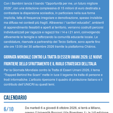
Con i Bambini lancia il bando “Opportunità per me, un futuro migliore
2026”, con una dotazione complessiva di 15 milioni di euro destinata a
contrastare la dispersione scolastica, in particolare nella sua forma
implicita, fatta di frequenza irregolare e demotivazione, spesso invisibile
ma diffusa nei contesti più fragili. Attraverso i “cantieri educativi”, ambienti
di apprendimento flessibili e aperti al territorio, verranno costruiti percorsi
individualizzati per ragazze e ragazzi tra i 14 e i 21 anni, coinvolgendo
attivamente le famiglie e rafforzando la comunità educante locale. Le
candidature, riservate a partnership del Terzo Settore, sono aperte fino
alle ore 13:00 del 30 settembre 2026 tramite la piattaforma Chàiros.
GIORNATA MONDIALE CONTRO LA TRATTA DI ESSERI UMANI 2026: LE NUOVE
FRONTIERE DELLO SFRUTTAMENTO E IL RUOLO STRATEGICO DELL’ITALIA
Per la Giornata Mondiale contro la Tratta di Esseri Umani 2026, il tema
“Trapped Behind the Scam” mette in luce il legame tra tratta di persone e
frodi informatiche. L’articolo ripercorre il quadro di protezione italiano e il
contributo dell’UNICRI su questi temi.
Calendario
Da martedì 6 a giovedì 8 ottobre 2026, si terrà a Milano,
6/10
presso l’Università Bocconi (Via Roentgen 1), la 14ª edizione