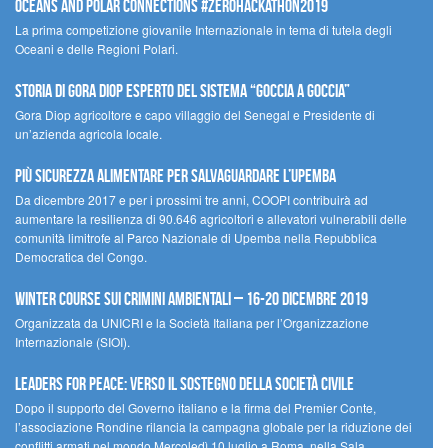
Oceans and Polar Connections #ZEROHackathon2019
La prima competizione giovanile Internazionale in tema di tutela degli
Oceani e delle Regioni Polari.
STORIA DI GORA DIOP ESPERTO DEL SISTEMA “GOCCIA A GOCCIA”
Gora Diop agricoltore e capo villaggio del Senegal e Presidente di
un’azienda agricola locale.
Più sicurezza alimentare per salvaguardare l’Upemba
Da dicembre 2017 e per i prossimi tre anni, COOPI contribuirà ad
aumentare la resilienza di 90.646 agricoltori e allevatori vulnerabili delle
comunità limitrofe al Parco Nazionale di Upemba nella Repubblica
Democratica del Congo.
Winter Course sui Crimini Ambientali – 16-20 Dicembre 2019
Organizzata da UNICRI e la Società Italiana per l’Organizzazione
Internazionale (SIOI).
Leaders for peace: verso il sostegno della società civile
Dopo il supporto del Governo italiano e la firma del Premier Conte,
l’associazione Rondine rilancia la campagna globale per la riduzione dei
conflitti armati nel mondo Mercoledì 10 luglio a Roma, nella Sala