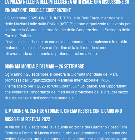
La polizia nell’era dell’Intelligenza Artificiale: una discussione su
innovazione, fiducia e cooperazione
Il 9 settembre 2025, UNICRI, INTERPOL e la Task Force Inter-Agenzia
delle Nazioni Unite sulla Polizia (IATF-P) hanno organizzato un evento per
celebrare la Giornata Internazionale della Cooperazione a Sostegno delle
Forze di Polizia.
L’evento si inserisce in un contesto estremamente complesso e in rapido
mutamento, in cui le forze dell’ordine di tutto il mondo stanno
attraversando un momento di profonda trasformazione.
Giornata Mondiale dei Mari – 26 settembre
Ogni anno il 26 settembre si celebra la Giornata Mondiale dei Mari,
promossa dall’Organizzazione Marittima Internazionale (IMO).
Il tema scelto per il 2025 è: “Our Ocean, Our Obligation, Our Opportunity”
che evidenzia l’importanza dei mari nella protezione della vita, dei mezzi
di sussistenza e dell’economia mondiale.
Il margine al centro: a Forme il cinema resiste con il Garofano
Rosso Film Festival 2025
Al via dal 1 al 7 settembre, alla quinta edizione del Garofano Rosso Film
Festival a Forme di Massa d’Albe in Abruzzo, emblema di un cinema che
resiste. L’evento, gratuito e aperto a tutti, è organizzato dall’associazione