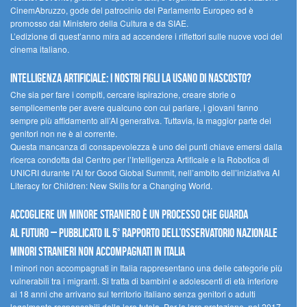
CinemAbruzzo, gode del patrocinio del Parlamento Europeo ed è
promosso dal Ministero della Cultura e da SIAE.
L’edizione di quest’anno mira ad accendere i riflettori sulle nuove voci del
cinema italiano.
Intelligenza artificiale: i nostri figli la usano di nascosto?
Che sia per fare i compiti, cercare ispirazione, creare storie o
semplicemente per avere qualcuno con cui parlare, i giovani fanno
sempre più affidamento all’AI generativa. Tuttavia, la maggior parte dei
genitori non ne è al corrente.
Questa mancanza di consapevolezza è uno dei punti chiave emersi dalla
ricerca condotta dal Centro per l’Intelligenza Artificale e la Robotica di
UNICRI durante l’AI for Good Global Summit, nell’ambito dell’iniziativa AI
Literacy for Children: New Skills for a Changing World.
Accogliere un minore straniero è un processo che guarda
al futuro – Pubblicato il 5° rapporto dell’Osservatorio Nazionale
Minori Stranieri Non Accompagnati in Italia
I minori non accompagnati in Italia rappresentano una delle categorie più
vulnerabili tra i migranti. Si tratta di bambini e adolescenti di età inferiore
ai 18 anni che arrivano sul territorio italiano senza genitori o adulti
legalmente responsabili della loro tutela. Per la loro protezione, nel 2017,