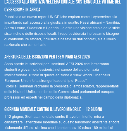
L’accesso alla giustizia nell’era digitale: sostegno alle vittime del
cybercrime in Africa
Pubblicato un nuovo report UNICRI che esplora come il cybercrime stia
impattando sull’accesso alla giustizia in quattro Paesi africani – Namibia,
Sierra Leone, Sudafrica e Uganda – e offre una visione ampia delle sfide
sistemiche e delle risposte locali. Il report evidenzia il pressante bisogno
di contromisure efficaci, inclusive e basate su dati concreti, sia a livello
nazionale che comunitario.
Apertura delle iscrizioni per i seminari AESI 2026
Sono aperte le iscrizioni per i seminari AESI 2026 che formeranno
studenti e giovani professionisti nel campo della diplomazia
internazionale. Il titolo di questa edizione è “New World Order calls
European Union for a stronger leadership of Peace”.
I corsi e i seminari vedranno la presenza di ambasciatori, rappresentanti
delle Nazioni Unite, membri delle Commissioni parlamentari europee,
professori ed esperti nel campo della diplomazia.
Giornata mondiale contro il lavoro minorile – 12 giugno
Il 12 giugno, Giornata mondiale contro il lavoro minorile, mira a
canalizzare l’attenzione mondiale su questo fenomeno aberrante ancora
tristemente diffuso: si stima che 1 bambino su 10 (circa 160 milioni di