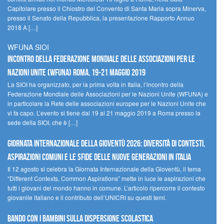
Capitolare presso il Chiostro del Convento di Santa Maria sopra Minerva,
presso il Senato della Repubblica, la presentazione Rapporto Annuo
2018 A […]
WFUNA SIOI
Incontro della Federazione Mondiale delle Associazioni per le
Nazioni Unite (WFUNA) Roma, 19-21 maggio 2019
La SIOI ha organizzato, per la prima volta in Italia, l’incontro della
Federazione Mondiale delle Associazioni per le Nazioni Unite (WFUNA) e
in particolare la Rete delle associazioni europee per le Nazioni Unite che
vi fa capo. L’evento si tiene dal 19 al 21 maggio 2019 a Roma presso la
sede della SIOI, che è […]
GIORNATA INTERNAZIONALE DELLA GIOVENTÙ 2026: DIVERSITÀ DI CONTESTI,
ASPIRAZIONI COMUNI E LE SFIDE DELLE NUOVE GENERAZIONI IN ITALIA
Il 12 agosto si celebra la Giornata Internazionale della Gioventù, il tema
“Different Contexts, Common Aspirations” mette in luce le aspirazioni che
tutti i giovani del mondo hanno in comune. L’articolo ripercorre il contesto
giovanile italiano e il contributo dell’UNICRI su questi temi.
Bando Con i Bambini sulla dispersione scolastica