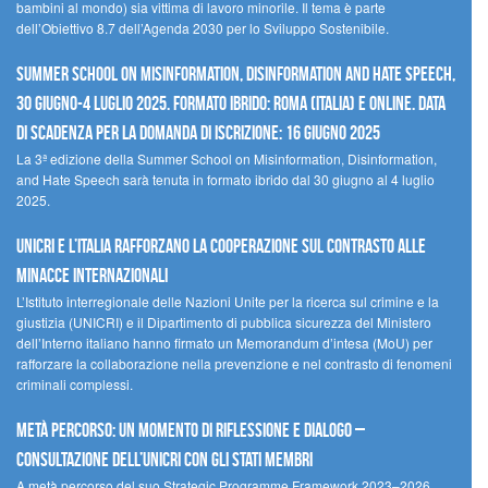
bambini al mondo) sia vittima di lavoro minorile. Il tema è parte
dell’Obiettivo 8.7 dell’Agenda 2030 per lo Sviluppo Sostenibile.
Summer School on Misinformation, Disinformation and Hate Speech,
30 giugno-4 luglio 2025. Formato ibrido: Roma (Italia) e online. Data
di scadenza per la domanda di iscrizione: 16 giugno 2025
La 3ª edizione della Summer School on Misinformation, Disinformation,
and Hate Speech sarà tenuta in formato ibrido dal 30 giugno al 4 luglio
2025.
UNICRI e l’Italia rafforzano la cooperazione sul contrasto alle
minacce internazionali
L’Istituto interregionale delle Nazioni Unite per la ricerca sul crimine e la
giustizia (UNICRI) e il Dipartimento di pubblica sicurezza del Ministero
dell’Interno italiano hanno firmato un Memorandum d’intesa (MoU) per
rafforzare la collaborazione nella prevenzione e nel contrasto di fenomeni
criminali complessi.
Metà percorso: un momento di riflessione e dialogo –
Consultazione dell’UNICRI con gli Stati membri
A metà percorso del suo Strategic Programme Framework 2023–2026,