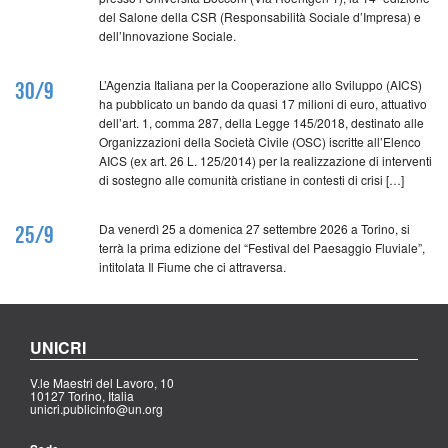
del Salone della CSR (Responsabilità Sociale d’Impresa) e
dell’Innovazione Sociale.
L’Agenzia Italiana per la Cooperazione allo Sviluppo (AICS)
30/9
ha pubblicato un bando da quasi 17 milioni di euro, attuativo
dell’art. 1, comma 287, della Legge 145/2018, destinato alle
Organizzazioni della Società Civile (OSC) iscritte all’Elenco
AICS (ex art. 26 L. 125/2014) per la realizzazione di interventi
di sostegno alle comunità cristiane in contesti di crisi […]
Da venerdì 25 a domenica 27 settembre 2026 a Torino, si
25/9
terrà la prima edizione del “Festival del Paesaggio Fluviale”,
intitolata Il Fiume che ci attraversa.
UNICRI
V.le Maestri del Lavoro, 10
10127 Torino, Italia
unicri.publicinfo@un.org