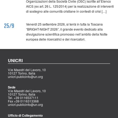
Organizzazioni della Società Civile (OSC) iscritte all’Elenco
AICS (ex art. 26 L. 125/2014) per la realizzazione di interventi
di sostegno alle comunità cristiane in contesti di crisi […]
Venerdì 25 settembre 2026, si terrà in tutta la Toscana
25/9
“BRIGHT-NIGHT 2026”, il grande evento dedicato alla
divulgazione scientifica promosso nell’ambito della Notte
europea delle ricercatrici e dei ricercatori.
UNICRI
V.le Maestri del Lavoro, 10
10127 Torino, Italia
unicri.publicinfo@un.org
Sede
V.le Maestri del Lavoro, 10
10127 Torino, Italia
Tel. +39 0116537111
Fax +39 0116313368
unicri.publicinfo@un.org
Ufficio di Collegamento