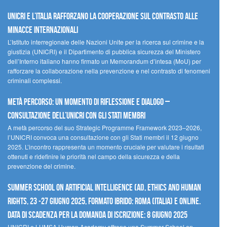
UNICRI e l’Italia rafforzano la cooperazione sul contrasto alle
minacce internazionali
L’Istituto interregionale delle Nazioni Unite per la ricerca sul crimine e la
giustizia (UNICRI) e il Dipartimento di pubblica sicurezza del Ministero
dell’Interno italiano hanno firmato un Memorandum d’intesa (MoU) per
rafforzare la collaborazione nella prevenzione e nel contrasto di fenomeni
criminali complessi.
Metà percorso: un momento di riflessione e dialogo –
Consultazione dell’UNICRI con gli Stati membri
A metà percorso del suo Strategic Programme Framework 2023–2026,
l’UNICRI convoca una consultazione con gli Stati membri il 12 giugno
2025. L’incontro rappresenta un momento cruciale per valutare i risultati
ottenuti e ridefinire le priorità nel campo della sicurezza e della
prevenzione del crimine.
Summer School on Artificial Intelligence (AI), Ethics and Human
Rights, 23 -27 giugno 2025, Formato Ibrido: Roma (Italia) e online.
Data di scadenza per la domanda di iscrizione: 8 giugno 2025
UNICRI e LUMSA Human Academy offrono una Summer School on