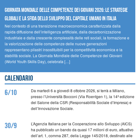
GIORNATA MONDIALE DELLE COMPETENZE DEI GIOVANI 2026: LE STRATEGIE
GLOBALI E LA SFIDA DELLO SVILUPPO DEL CAPITALE UMANO IN ITALIA
Nel contesto di una transizione macroeconomica caratterizzata dalla
rapida diffusione dell’intelligenza artificiale, dalla decarbonizzazione
industriale e dalla crescente complessità delle reti sociali, la formazione e
la valorizzazione delle competenze delle nuove generazioni
rappresentano pilastri insostituibili per la competitività economica e la
stabilità sociale. La Giornata Mondiale delle Competenze dei Giovani
(World Youth Skills Day), celebrata […]
Calendario
Da martedì 6 a giovedì 8 ottobre 2026, si terrà a Milano,
6/10
presso l’Università Bocconi (Via Roentgen 1), la 14ª edizione
del Salone della CSR (Responsabilità Sociale d’Impresa) e
dell’Innovazione Sociale.
L’Agenzia Italiana per la Cooperazione allo Sviluppo (AICS)
30/9
ha pubblicato un bando da quasi 17 milioni di euro, attuativo
dell’art. 1, comma 287, della Legge 145/2018, destinato alle