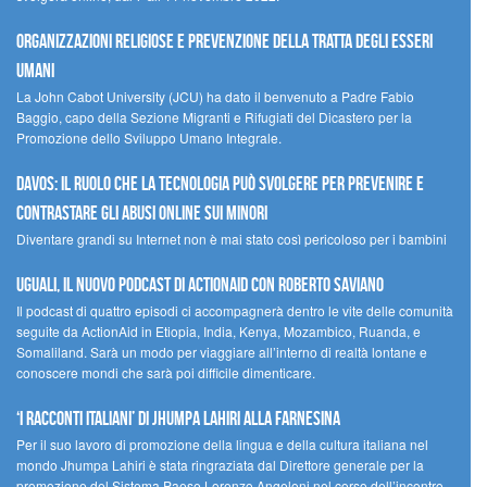
Organizzazioni religiose e prevenzione della tratta degli esseri
umani
La John Cabot University (JCU) ha dato il benvenuto a Padre Fabio
Baggio, capo della Sezione Migranti e Rifugiati del Dicastero per la
Promozione dello Sviluppo Umano Integrale.
Davos: il ruolo che la tecnologia può svolgere per prevenire e
contrastare gli abusi online sui minori
Diventare grandi su Internet non è mai stato così pericoloso per i bambini
UGUALI, il nuovo podcast di ACTIONAID con Roberto Saviano
Il podcast di quattro episodi ci accompagnerà dentro le vite delle comunità
seguite da ActionAid in Etiopia, India, Kenya, Mozambico, Ruanda, e
Somaliland. Sarà un modo per viaggiare all’interno di realtà lontane e
conoscere mondi che sarà poi difficile dimenticare.
‘I racconti italiani’ di Jhumpa Lahiri alla Farnesina
Per il suo lavoro di promozione della lingua e della cultura italiana nel
mondo Jhumpa Lahiri è stata ringraziata dal Direttore generale per la
promozione del Sistema Paese Lorenzo Angeloni nel corso dell’incontro