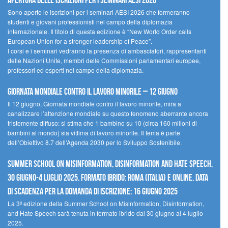
Apertura delle iscrizioni per i seminari AESI 2026
Sono aperte le iscrizioni per i seminari AESI 2026 che formeranno
studenti e giovani professionisti nel campo della diplomazia
internazionale. Il titolo di questa edizione è “New World Order calls
European Union for a stronger leadership of Peace”.
I corsi e i seminari vedranno la presenza di ambasciatori, rappresentanti
delle Nazioni Unite, membri delle Commissioni parlamentari europee,
professori ed esperti nel campo della diplomazia.
Giornata mondiale contro il lavoro minorile – 12 giugno
Il 12 giugno, Giornata mondiale contro il lavoro minorile, mira a
canalizzare l’attenzione mondiale su questo fenomeno aberrante ancora
tristemente diffuso: si stima che 1 bambino su 10 (circa 160 milioni di
bambini al mondo) sia vittima di lavoro minorile. Il tema è parte
dell’Obiettivo 8.7 dell’Agenda 2030 per lo Sviluppo Sostenibile.
Summer School on Misinformation, Disinformation and Hate Speech,
30 giugno-4 luglio 2025. Formato ibrido: Roma (Italia) e online. Data
di scadenza per la domanda di iscrizione: 16 giugno 2025
La 3ª edizione della Summer School on Misinformation, Disinformation,
and Hate Speech sarà tenuta in formato ibrido dal 30 giugno al 4 luglio
2025.