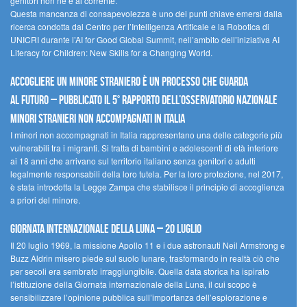
genitori non ne è al corrente.
Questa mancanza di consapevolezza è uno dei punti chiave emersi dalla
ricerca condotta dal Centro per l’Intelligenza Artificale e la Robotica di
UNICRI durante l’AI for Good Global Summit, nell’ambito dell’iniziativa AI
Literacy for Children: New Skills for a Changing World.
Accogliere un minore straniero è un processo che guarda
al futuro – Pubblicato il 5° rapporto dell’Osservatorio Nazionale
Minori Stranieri Non Accompagnati in Italia
I minori non accompagnati in Italia rappresentano una delle categorie più
vulnerabili tra i migranti. Si tratta di bambini e adolescenti di età inferiore
ai 18 anni che arrivano sul territorio italiano senza genitori o adulti
legalmente responsabili della loro tutela. Per la loro protezione, nel 2017,
è stata introdotta la Legge Zampa che stabilisce il principio di accoglienza
a priori del minore.
Giornata Internazionale della Luna – 20 luglio
Il 20 luglio 1969, la missione Apollo 11 e i due astronauti Neil Armstrong e
Buzz Aldrin misero piede sul suolo lunare, trasformando in realtà ciò che
per secoli era sembrato irraggiungibile. Quella data storica ha ispirato
l’istituzione della Giornata internazionale della Luna, il cui scopo è
sensibilizzare l’opinione pubblica sull’importanza dell’esplorazione e