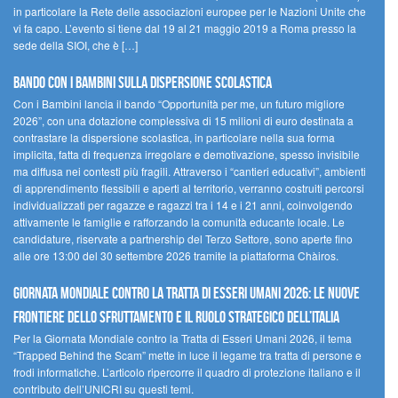
in particolare la Rete delle associazioni europee per le Nazioni Unite che
vi fa capo. L’evento si tiene dal 19 al 21 maggio 2019 a Roma presso la
sede della SIOI, che è […]
Bando Con i Bambini sulla dispersione scolastica
Con i Bambini lancia il bando “Opportunità per me, un futuro migliore
2026”, con una dotazione complessiva di 15 milioni di euro destinata a
contrastare la dispersione scolastica, in particolare nella sua forma
implicita, fatta di frequenza irregolare e demotivazione, spesso invisibile
ma diffusa nei contesti più fragili. Attraverso i “cantieri educativi”, ambienti
di apprendimento flessibili e aperti al territorio, verranno costruiti percorsi
individualizzati per ragazze e ragazzi tra i 14 e i 21 anni, coinvolgendo
attivamente le famiglie e rafforzando la comunità educante locale. Le
candidature, riservate a partnership del Terzo Settore, sono aperte fino
alle ore 13:00 del 30 settembre 2026 tramite la piattaforma Chàiros.
GIORNATA MONDIALE CONTRO LA TRATTA DI ESSERI UMANI 2026: LE NUOVE
FRONTIERE DELLO SFRUTTAMENTO E IL RUOLO STRATEGICO DELL’ITALIA
Per la Giornata Mondiale contro la Tratta di Esseri Umani 2026, il tema
“Trapped Behind the Scam” mette in luce il legame tra tratta di persone e
frodi informatiche. L’articolo ripercorre il quadro di protezione italiano e il
contributo dell’UNICRI su questi temi.