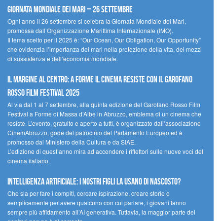
Giornata Mondiale dei Mari – 26 settembre
Ogni anno il 26 settembre si celebra la Giornata Mondiale dei Mari,
promossa dall’Organizzazione Marittima Internazionale (IMO).
Il tema scelto per il 2025 è: “Our Ocean, Our Obligation, Our Opportunity”
che evidenzia l’importanza dei mari nella protezione della vita, dei mezzi
di sussistenza e dell’economia mondiale.
Il margine al centro: a Forme il cinema resiste con il Garofano
Rosso Film Festival 2025
Al via dal 1 al 7 settembre, alla quinta edizione del Garofano Rosso Film
Festival a Forme di Massa d’Albe in Abruzzo, emblema di un cinema che
resiste. L’evento, gratuito e aperto a tutti, è organizzato dall’associazione
CinemAbruzzo, gode del patrocinio del Parlamento Europeo ed è
promosso dal Ministero della Cultura e da SIAE.
L’edizione di quest’anno mira ad accendere i riflettori sulle nuove voci del
cinema italiano.
Intelligenza artificiale: i nostri figli la usano di nascosto?
Che sia per fare i compiti, cercare ispirazione, creare storie o
semplicemente per avere qualcuno con cui parlare, i giovani fanno
sempre più affidamento all’AI generativa. Tuttavia, la maggior parte dei