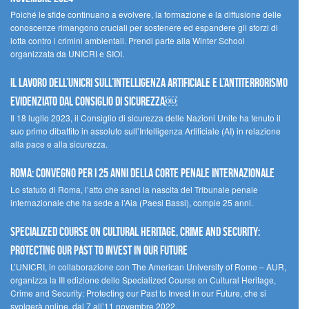
Poiché le sfide continuano a evolvere, la formazione e la diffusione delle
conoscenze rimangono cruciali per sostenere ed espandere gli sforzi di
lotta contro i crimini ambientali. Prendi parte alla Winter School
organizzata da UNICRI e SIOI.
Il lavoro dell’UNICRI sull’intelligenza artificiale e l’antiterrorismo
evidenziato dal Consiglio di Sicurezza￼
Il 18 luglio 2023, il Consiglio di sicurezza delle Nazioni Unite ha tenuto il
suo primo dibattito in assoluto sull’Intelligenza Artificiale (AI) in relazione
alla pace e alla sicurezza.
Roma: convegno per i 25 anni della Corte penale internazionale
Lo statuto di Roma, l’atto che sancì la nascita del Tribunale penale
internazionale che ha sede a l’Aia (Paesi Bassi), compie 25 anni.
Specialized Course on Cultural Heritage, Crime and Security:
Protecting our Past to Invest in our Future
L’UNICRI, in collaborazione con The American University of Rome – AUR,
organizza la III edizione dello Specialized Course on Cultural Heritage,
Crime and Security: Protecting our Past to Invest in our Future, che si
svolgerà online, dal 7 all’11 novembre 2022.