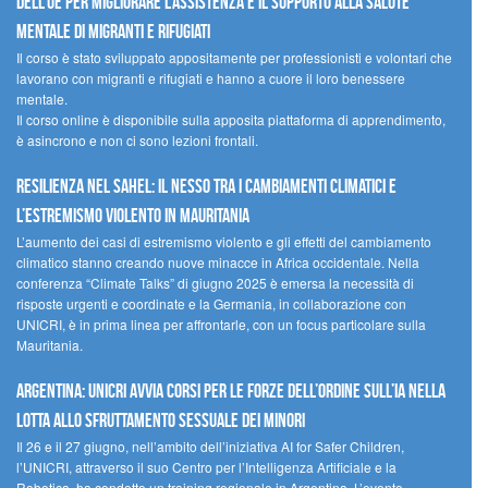
dell’UE per migliorare l’assistenza e il supporto alla salute
mentale di migranti e rifugiati
Il corso è stato sviluppato appositamente per professionisti e volontari che
lavorano con migranti e rifugiati e hanno a cuore il loro benessere
mentale.
Il corso online è disponibile sulla apposita piattaforma di apprendimento,
è asincrono e non ci sono lezioni frontali.
Resilienza nel Sahel: il nesso tra i cambiamenti climatici e
l’estremismo violento in Mauritania
L’aumento dei casi di estremismo violento e gli effetti del cambiamento
climatico stanno creando nuove minacce in Africa occidentale. Nella
conferenza “Climate Talks” di giugno 2025 è emersa la necessità di
risposte urgenti e coordinate e la Germania, in collaborazione con
UNICRI, è in prima linea per affrontarle, con un focus particolare sulla
Mauritania.
Argentina: UNICRI avvia corsi per le forze dell’ordine sull’IA nella
lotta allo sfruttamento sessuale dei minori
Il 26 e il 27 giugno, nell’ambito dell’iniziativa AI for Safer Children,
l’UNICRI, attraverso il suo Centro per l’Intelligenza Artificiale e la
Robotica, ha condotto un training regionale in Argentina. L’evento,