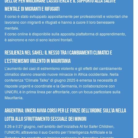
dell’UE per migliorare l’assistenza e il supporto alla salute
mentale di migranti e rifugiati
Il corso è stato sviluppato appositamente per professionisti e volontari che
lavorano con migranti e rifugiati e hanno a cuore il loro benessere
mentale.
Il corso online è disponibile sulla apposita piattaforma di apprendimento,
è asincrono e non ci sono lezioni frontali.
Resilienza nel Sahel: il nesso tra i cambiamenti climatici e
l’estremismo violento in Mauritania
L’aumento dei casi di estremismo violento e gli effetti del cambiamento
climatico stanno creando nuove minacce in Africa occidentale. Nella
conferenza “Climate Talks” di giugno 2025 è emersa la necessità di
risposte urgenti e coordinate e la Germania, in collaborazione con
UNICRI, è in prima linea per affrontarle, con un focus particolare sulla
Mauritania.
Argentina: UNICRI avvia corsi per le forze dell’ordine sull’IA nella
lotta allo sfruttamento sessuale dei minori
Il 26 e il 27 giugno, nell’ambito dell’iniziativa AI for Safer Children,
l’UNICRI, attraverso il suo Centro per l’Intelligenza Artificiale e la
Robotica, ha condotto un training regionale in Argentina. L’evento,