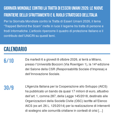
GIORNATA MONDIALE CONTRO LA TRATTA DI ESSERI UMANI 2026: LE NUOVE
FRONTIERE DELLO SFRUTTAMENTO E IL RUOLO STRATEGICO DELL’ITALIA
Per la Giornata Mondiale contro la Tratta di Esseri Umani 2026, il tema
“Trapped Behind the Scam” mette in luce il legame tra tratta di persone e
frodi informatiche. L’articolo ripercorre il quadro di protezione italiano e il
contributo dell’UNICRI su questi temi.
Calendario
Da martedì 6 a giovedì 8 ottobre 2026, si terrà a Milano,
6/10
presso l’Università Bocconi (Via Roentgen 1), la 14ª edizione
del Salone della CSR (Responsabilità Sociale d’Impresa) e
dell’Innovazione Sociale.
L’Agenzia Italiana per la Cooperazione allo Sviluppo (AICS)
30/9
ha pubblicato un bando da quasi 17 milioni di euro, attuativo
dell’art. 1, comma 287, della Legge 145/2018, destinato alle
Organizzazioni della Società Civile (OSC) iscritte all’Elenco
AICS (ex art. 26 L. 125/2014) per la realizzazione di interventi
di sostegno alle comunità cristiane in contesti di crisi […]