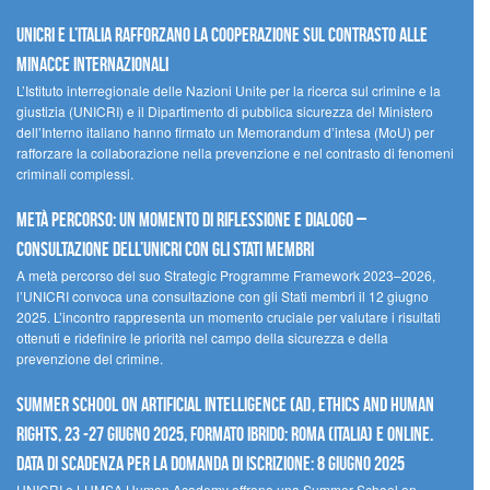
UNICRI e l’Italia rafforzano la cooperazione sul contrasto alle
minacce internazionali
L’Istituto interregionale delle Nazioni Unite per la ricerca sul crimine e la
giustizia (UNICRI) e il Dipartimento di pubblica sicurezza del Ministero
dell’Interno italiano hanno firmato un Memorandum d’intesa (MoU) per
rafforzare la collaborazione nella prevenzione e nel contrasto di fenomeni
criminali complessi.
Metà percorso: un momento di riflessione e dialogo –
Consultazione dell’UNICRI con gli Stati membri
A metà percorso del suo Strategic Programme Framework 2023–2026,
l’UNICRI convoca una consultazione con gli Stati membri il 12 giugno
2025. L’incontro rappresenta un momento cruciale per valutare i risultati
ottenuti e ridefinire le priorità nel campo della sicurezza e della
prevenzione del crimine.
Summer School on Artificial Intelligence (AI), Ethics and Human
Rights, 23 -27 giugno 2025, Formato Ibrido: Roma (Italia) e online.
Data di scadenza per la domanda di iscrizione: 8 giugno 2025
UNICRI e LUMSA Human Academy offrono una Summer School on