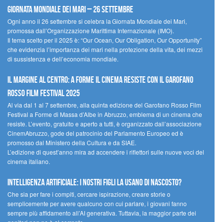
Giornata Mondiale dei Mari – 26 settembre
Ogni anno il 26 settembre si celebra la Giornata Mondiale dei Mari,
promossa dall’Organizzazione Marittima Internazionale (IMO).
Il tema scelto per il 2025 è: “Our Ocean, Our Obligation, Our Opportunity”
che evidenzia l’importanza dei mari nella protezione della vita, dei mezzi
di sussistenza e dell’economia mondiale.
Il margine al centro: a Forme il cinema resiste con il Garofano
Rosso Film Festival 2025
Al via dal 1 al 7 settembre, alla quinta edizione del Garofano Rosso Film
Festival a Forme di Massa d’Albe in Abruzzo, emblema di un cinema che
resiste. L’evento, gratuito e aperto a tutti, è organizzato dall’associazione
CinemAbruzzo, gode del patrocinio del Parlamento Europeo ed è
promosso dal Ministero della Cultura e da SIAE.
L’edizione di quest’anno mira ad accendere i riflettori sulle nuove voci del
cinema italiano.
Intelligenza artificiale: i nostri figli la usano di nascosto?
Che sia per fare i compiti, cercare ispirazione, creare storie o
semplicemente per avere qualcuno con cui parlare, i giovani fanno
sempre più affidamento all’AI generativa. Tuttavia, la maggior parte dei