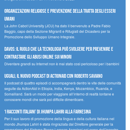
Organizzazioni religiose e prevenzione della tratta degli esseri
umani
La John Cabot University (JCU) ha dato il benvenuto a Padre Fabio
Baggio, capo della Sezione Migranti e Rifugiati del Dicastero per la
Promozione dello Sviluppo Umano Integrale.
Davos: il ruolo che la tecnologia può svolgere per prevenire e
contrastare gli abusi online sui minori
Diventare grandi su Internet non è mai stato così pericoloso per i bambini
UGUALI, il nuovo podcast di ACTIONAID con Roberto Saviano
Il podcast di quattro episodi ci accompagnerà dentro le vite delle comunità
seguite da ActionAid in Etiopia, India, Kenya, Mozambico, Ruanda, e
Somaliland. Sarà un modo per viaggiare all’interno di realtà lontane e
conoscere mondi che sarà poi difficile dimenticare.
‘I racconti italiani’ di Jhumpa Lahiri alla Farnesina
Per il suo lavoro di promozione della lingua e della cultura italiana nel
mondo Jhumpa Lahiri è stata ringraziata dal Direttore generale per la
promozione del Sistema Paese Lorenzo Angeloni nel corso dell’incontro