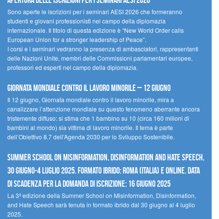
Apertura delle iscrizioni per i seminari AESI 2026
Sono aperte le iscrizioni per i seminari AESI 2026 che formeranno
studenti e giovani professionisti nel campo della diplomazia
internazionale. Il titolo di questa edizione è “New World Order calls
European Union for a stronger leadership of Peace”.
I corsi e i seminari vedranno la presenza di ambasciatori, rappresentanti
delle Nazioni Unite, membri delle Commissioni parlamentari europee,
professori ed esperti nel campo della diplomazia.
Giornata mondiale contro il lavoro minorile – 12 giugno
Il 12 giugno, Giornata mondiale contro il lavoro minorile, mira a
canalizzare l’attenzione mondiale su questo fenomeno aberrante ancora
tristemente diffuso: si stima che 1 bambino su 10 (circa 160 milioni di
bambini al mondo) sia vittima di lavoro minorile. Il tema è parte
dell’Obiettivo 8.7 dell’Agenda 2030 per lo Sviluppo Sostenibile.
Summer School on Misinformation, Disinformation and Hate Speech,
30 giugno-4 luglio 2025. Formato ibrido: Roma (Italia) e online. Data
di scadenza per la domanda di iscrizione: 16 giugno 2025
La 3ª edizione della Summer School on Misinformation, Disinformation,
and Hate Speech sarà tenuta in formato ibrido dal 30 giugno al 4 luglio
2025.