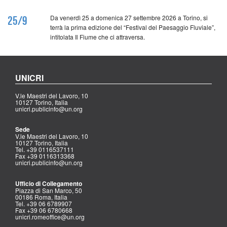
Da venerdì 25 a domenica 27 settembre 2026 a Torino, si
25/9
terrà la prima edizione del “Festival del Paesaggio Fluviale”,
intitolata Il Fiume che ci attraversa.
UNICRI
V.le Maestri del Lavoro, 10
10127 Torino, Italia
unicri.publicinfo@un.org
Sede
V.le Maestri del Lavoro, 10
10127 Torino, Italia
Tel. +39 0116537111
Fax +39 0116313368
unicri.publicinfo@un.org
Ufficio di Collegamento
Piazza di San Marco, 50
00186 Roma, Italia
Tel. +39 06 6789907
Fax +39 06 6780668
unicri.romeoffice@un.org