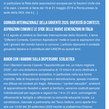
in particolare la Rete delle associazioni europee per le Nazioni Unite che
vi fa capo. L’evento si tiene dal 19 al 21 maggio 2019 a Roma presso la
sede della SIOI, che è […]
GIORNATA INTERNAZIONALE DELLA GIOVENTÙ 2026: DIVERSITÀ DI CONTESTI,
ASPIRAZIONI COMUNI E LE SFIDE DELLE NUOVE GENERAZIONI IN ITALIA
Il 12 agosto si celebra la Giornata Internazionale della Gioventù, il tema
“Different Contexts, Common Aspirations” mette in luce le aspirazioni che
tutti i giovani del mondo hanno in comune. L’articolo ripercorre il contesto
giovanile italiano e il contributo dell’UNICRI su questi temi.
Bando Con i Bambini sulla dispersione scolastica
Con i Bambini lancia il bando “Opportunità per me, un futuro migliore
2026”, con una dotazione complessiva di 15 milioni di euro destinata a
contrastare la dispersione scolastica, in particolare nella sua forma
implicita, fatta di frequenza irregolare e demotivazione, spesso invisibile
ma diffusa nei contesti più fragili. Attraverso i “cantieri educativi”, ambienti
di apprendimento flessibili e aperti al territorio, verranno costruiti percorsi
individualizzati per ragazze e ragazzi tra i 14 e i 21 anni, coinvolgendo
attivamente le famiglie e rafforzando la comunità educante locale. Le
candidature, riservate a partnership del Terzo Settore, sono aperte fino
alle ore 13:00 del 30 settembre 2026 tramite la piattaforma Chàiros.