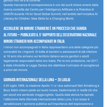
genitori non ne è al corrente.
Questa mancanza di consapevolezza è uno dei punti chiave emersi dalla
ricerca condotta dal Centro per l’Intelligenza Artificale e la Robotica di
UNICRI durante l’AI for Good Global Summit, nell’ambito dell’iniziativa AI
Literacy for Children: New Skills for a Changing World.
Accogliere un minore straniero è un processo che guarda
al futuro – Pubblicato il 5° rapporto dell’Osservatorio Nazionale
Minori Stranieri Non Accompagnati in Italia
I minori non accompagnati in Italia rappresentano una delle categorie più
vulnerabili tra i migranti. Si tratta di bambini e adolescenti di età inferiore
ai 18 anni che arrivano sul territorio italiano senza genitori o adulti
legalmente responsabili della loro tutela. Per la loro protezione, nel 2017,
è stata introdotta la Legge Zampa che stabilisce il principio di accoglienza
a priori del minore.
Giornata Internazionale della Luna – 20 luglio
Il 20 luglio 1969, la missione Apollo 11 e i due astronauti Neil Armstrong e
Buzz Aldrin misero piede sul suolo lunare, trasformando in realtà ciò che
per secoli era sembrato irraggiungibile. Quella data storica ha ispirato
l’istituzione della Giornata internazionale della Luna, il cui scopo è
sensibilizzare l’opinione pubblica sull’importanza dell’esplorazione e