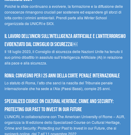
Poiché le sfide continuano a evolvere, la formazione e la diffusione delle
conoscenze rimangono cruciali per sostenere ed espandere gli sforzi di
lotta contro i crimini ambientali. Prendi parte alla Winter School
organizzata da UNICRI e SIOI.
Il lavoro dell’UNICRI sull’intelligenza artificiale e l’antiterrorismo
evidenziato dal Consiglio di Sicurezza￼
Il 18 luglio 2023, il Consiglio di sicurezza delle Nazioni Unite ha tenuto il
suo primo dibattito in assoluto sull’Intelligenza Artificiale (AI) in relazione
alla pace e alla sicurezza.
Roma: convegno per i 25 anni della Corte penale internazionale
Lo statuto di Roma, l’atto che sancì la nascita del Tribunale penale
internazionale che ha sede a l’Aia (Paesi Bassi), compie 25 anni.
Specialized Course on Cultural Heritage, Crime and Security:
Protecting our Past to Invest in our Future
L’UNICRI, in collaborazione con The American University of Rome – AUR,
organizza la III edizione dello Specialized Course on Cultural Heritage,
Crime and Security: Protecting our Past to Invest in our Future, che si
svolgerà online, dal 7 all’11 novembre 2022.