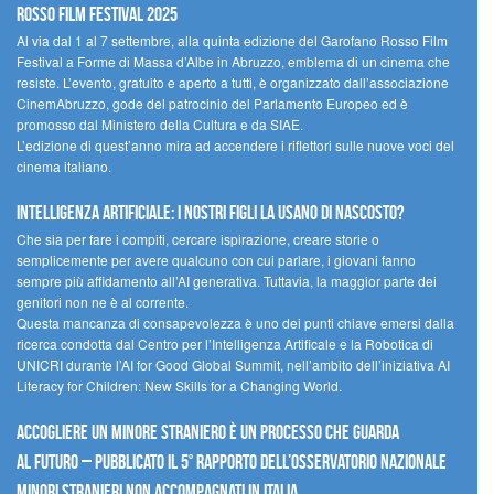
Rosso Film Festival 2025
Al via dal 1 al 7 settembre, alla quinta edizione del Garofano Rosso Film
Festival a Forme di Massa d’Albe in Abruzzo, emblema di un cinema che
resiste. L’evento, gratuito e aperto a tutti, è organizzato dall’associazione
CinemAbruzzo, gode del patrocinio del Parlamento Europeo ed è
promosso dal Ministero della Cultura e da SIAE.
L’edizione di quest’anno mira ad accendere i riflettori sulle nuove voci del
cinema italiano.
Intelligenza artificiale: i nostri figli la usano di nascosto?
Che sia per fare i compiti, cercare ispirazione, creare storie o
semplicemente per avere qualcuno con cui parlare, i giovani fanno
sempre più affidamento all’AI generativa. Tuttavia, la maggior parte dei
genitori non ne è al corrente.
Questa mancanza di consapevolezza è uno dei punti chiave emersi dalla
ricerca condotta dal Centro per l’Intelligenza Artificale e la Robotica di
UNICRI durante l’AI for Good Global Summit, nell’ambito dell’iniziativa AI
Literacy for Children: New Skills for a Changing World.
Accogliere un minore straniero è un processo che guarda
al futuro – Pubblicato il 5° rapporto dell’Osservatorio Nazionale
Minori Stranieri Non Accompagnati in Italia