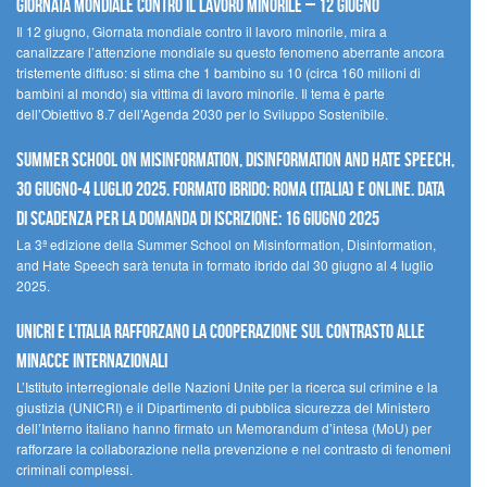
Giornata mondiale contro il lavoro minorile – 12 giugno
Il 12 giugno, Giornata mondiale contro il lavoro minorile, mira a
canalizzare l’attenzione mondiale su questo fenomeno aberrante ancora
tristemente diffuso: si stima che 1 bambino su 10 (circa 160 milioni di
bambini al mondo) sia vittima di lavoro minorile. Il tema è parte
dell’Obiettivo 8.7 dell’Agenda 2030 per lo Sviluppo Sostenibile.
Summer School on Misinformation, Disinformation and Hate Speech,
30 giugno-4 luglio 2025. Formato ibrido: Roma (Italia) e online. Data
di scadenza per la domanda di iscrizione: 16 giugno 2025
La 3ª edizione della Summer School on Misinformation, Disinformation,
and Hate Speech sarà tenuta in formato ibrido dal 30 giugno al 4 luglio
2025.
UNICRI e l’Italia rafforzano la cooperazione sul contrasto alle
minacce internazionali
L’Istituto interregionale delle Nazioni Unite per la ricerca sul crimine e la
giustizia (UNICRI) e il Dipartimento di pubblica sicurezza del Ministero
dell’Interno italiano hanno firmato un Memorandum d’intesa (MoU) per
rafforzare la collaborazione nella prevenzione e nel contrasto di fenomeni
criminali complessi.