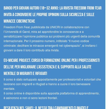
Bando per giovani autori (18–32 anni): la Rivista Freedom From Fear
invita a condividere le proprie opinioni sulla sicurezza e sulle
minacce cibernetiche
Freedom From Fear, pubblicata da UNICRI in collaborazione con
l’Università di Gand, mira ad approfondire le conoscenze e a
sensibilizzare l’opinione pubblica sui problemi più urgenti della comunità
internazionale. Per il prossimo numero, intitolato “Il nuovo codice
criminale: decifrare le minacce emergenti nel cyberspazio”, si invitano i
giovani a dare il loro contributo alla rivista.
EU-MiCare Project. Corso di formazione online per i professionisti
dell’UE per migliorare l’assistenza e il supporto alla salute
mentale di migranti e rifugiati
Il corso è stato sviluppato appositamente per professionisti e volontari che
lavorano con migranti e rifugiati e hanno a cuore il loro benessere
mentale.
Il corso online è disponibile sulla apposita piattaforma di apprendimento,
è asincrono e non ci sono lezioni frontali.
Resilienza nel Sahel: il nesso tra i cambiamenti climatici e