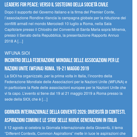
Leaders for peace: verso il sostegno della società civile
Dopo il supporto del Governo italiano e la firma del Premier Conte,
l’associazione Rondine rilancia la campagna globale per la riduzione dei
conflitti armati nel mondo Mercoledì 10 luglio a Roma, nella Sala
Capitolare presso il Chiostro del Convento di Santa Maria sopra Minerva,
presso il Senato della Repubblica, la presentazione Rapporto Annuo
2018 A […]
WFUNA SIOI
Incontro della Federazione Mondiale delle Associazioni per le
Nazioni Unite (WFUNA) Roma, 19-21 maggio 2019
La SIOI ha organizzato, per la prima volta in Italia, l’incontro della
Federazione Mondiale delle Associazioni per le Nazioni Unite (WFUNA) e
in particolare la Rete delle associazioni europee per le Nazioni Unite che
vi fa capo. L’evento si tiene dal 19 al 21 maggio 2019 a Roma presso la
sede della SIOI, che è […]
GIORNATA INTERNAZIONALE DELLA GIOVENTÙ 2026: DIVERSITÀ DI CONTESTI,
ASPIRAZIONI COMUNI E LE SFIDE DELLE NUOVE GENERAZIONI IN ITALIA
Il 12 agosto si celebra la Giornata Internazionale della Gioventù, il tema
“Different Contexts, Common Aspirations” mette in luce le aspirazioni che