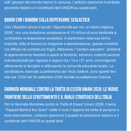
tutti i giovani del mondo hanno in comune. L’articolo ripercorre il contesto
giovanile italiano e il contributo dell’UNICRI su questi temi.
Bando Con i Bambini sulla dispersione scolastica
Con i Bambini lancia il bando “Opportunità per me, un futuro migliore
2026”, con una dotazione complessiva di 15 milioni di euro destinata a
contrastare la dispersione scolastica, in particolare nella sua forma
implicita, fatta di frequenza irregolare e demotivazione, spesso invisibile
ma diffusa nei contesti più fragili. Attraverso i “cantieri educativi”, ambienti
di apprendimento flessibili e aperti al territorio, verranno costruiti percorsi
individualizzati per ragazze e ragazzi tra i 14 e i 21 anni, coinvolgendo
attivamente le famiglie e rafforzando la comunità educante locale. Le
candidature, riservate a partnership del Terzo Settore, sono aperte fino
alle ore 13:00 del 30 settembre 2026 tramite la piattaforma Chàiros.
GIORNATA MONDIALE CONTRO LA TRATTA DI ESSERI UMANI 2026: LE NUOVE
FRONTIERE DELLO SFRUTTAMENTO E IL RUOLO STRATEGICO DELL’ITALIA
Per la Giornata Mondiale contro la Tratta di Esseri Umani 2026, il tema
“Trapped Behind the Scam” mette in luce il legame tra tratta di persone e
frodi informatiche. L’articolo ripercorre il quadro di protezione italiano e il
contributo dell’UNICRI su questi temi.