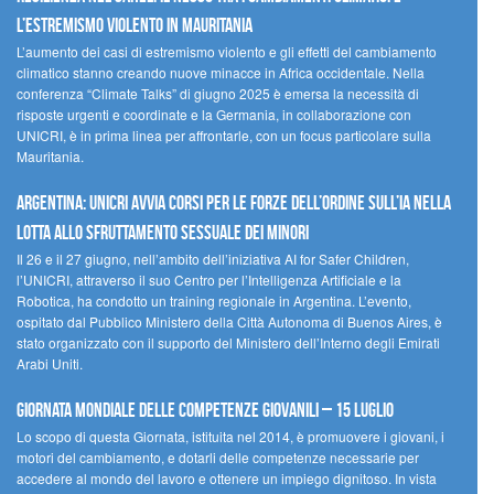
l’estremismo violento in Mauritania
L’aumento dei casi di estremismo violento e gli effetti del cambiamento
climatico stanno creando nuove minacce in Africa occidentale. Nella
conferenza “Climate Talks” di giugno 2025 è emersa la necessità di
risposte urgenti e coordinate e la Germania, in collaborazione con
UNICRI, è in prima linea per affrontarle, con un focus particolare sulla
Mauritania.
Argentina: UNICRI avvia corsi per le forze dell’ordine sull’IA nella
lotta allo sfruttamento sessuale dei minori
Il 26 e il 27 giugno, nell’ambito dell’iniziativa AI for Safer Children,
l’UNICRI, attraverso il suo Centro per l’Intelligenza Artificiale e la
Robotica, ha condotto un training regionale in Argentina. L’evento,
ospitato dal Pubblico Ministero della Città Autonoma di Buenos Aires, è
stato organizzato con il supporto del Ministero dell’Interno degli Emirati
Arabi Uniti.
Giornata Mondiale delle Competenze Giovanili – 15 luglio
Lo scopo di questa Giornata, istituita nel 2014, è promuovere i giovani, i
motori del cambiamento, e dotarli delle competenze necessarie per
accedere al mondo del lavoro e ottenere un impiego dignitoso. In vista