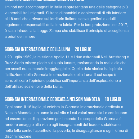
I minori non accompagnati in Italia rappresentano una delle categorie più
vulnerabili tra i migranti. Si tratta di bambini e adolescenti di età inferiore
ai 18 anni che arrivano sul territorio italiano senza genitori o adulti
legalmente responsabili della loro tutela. Per la loro protezione, nel 2017,
è stata introdotta la Legge Zampa che stabilisce il principio di accoglienza
a priori del minore.
Giornata Internazionale della Luna – 20 luglio
Il 20 luglio 1969, la missione Apollo 11 e i due astronauti Neil Armstrong e
Buzz Aldrin misero piede sul suolo lunare, trasformando in realtà ciò che
per secoli era sembrato irraggiungibile. Quella data storica ha ispirato
l’istituzione della Giornata internazionale della Luna, il cui scopo è
sensibilizzare l’opinione pubblica sull’importanza dell’esplorazione e
dell’utilizzo sostenibile della Luna.
Giornata internazionale dedicata a Nelson Mandela – 18 luglio
Ogni anno, il 18 luglio, si celebra la Giornata internazionale dedicata a
Nelson Mandela, un uomo la cui vita e i cui valori sono stati e continuano
ad essere fonte di ispirazione per il mondo. Lo scopo della Giornata è
rendere omaggio alla vita e agli insegnamenti del leader sudafricano
nella lotta contro l’apartheid, la povertà, le disuguaglianze e ogni forma di
discriminazione.