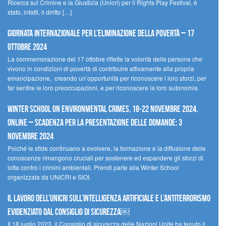
Ricerca sul Crimine e la Giustizia (Unicri) per il Rights Play Festival, è
stato, infatti, il diritto […]
Giornata internazionale per l’eliminazione della povertà – 17
ottobre 2024
La commemorazione del 17 ottobre riflette la volontà delle persone che
vivono in condizioni di povertà di contribuire attivamente alla propria
emancipazione, creando un’opportunità per riconoscere i loro sforzi, per
far sentire le loro preoccupazioni, e per riconoscere la loro autonomia.
Winter School on Environmental Crimes, 18-22 novembre 2024,
Online – Scadenza per la presentazione delle domande: 3
novembre 2024
Poiché le sfide continuano a evolvere, la formazione e la diffusione delle
conoscenze rimangono cruciali per sostenere ed espandere gli sforzi di
lotta contro i crimini ambientali. Prendi parte alla Winter School
organizzata da UNICRI e SIOI.
Il lavoro dell’UNICRI sull’intelligenza artificiale e l’antiterrorismo
evidenziato dal Consiglio di Sicurezza￼
Il 18 luglio 2023, il Consiglio di sicurezza delle Nazioni Unite ha tenuto il