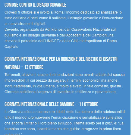
comune contro il disagio giovanile
Giovedì 9 ottobre si è svolto a Roma l’incontro dedicato ad analizzare lo
stato dell’arte di temi come il bullismo, il disagio giovanile e l’educazione
ai nuovi strumenti digitali.
L’evento, organizzato da Adnkronos, dall’Osservatorio Nazionale sul
bullismo e sul disagio giovanile e dall’Accademia dei Campioni, ha
ricevuto il patrocinio dell’UNICEF e della Città metropolitana di Roma
Capitale.
Giornata internazionale per la riduzione del rischio di disastri
naturali – 13 ottobre
Terremoti, alluvioni, eruzioni e inondazioni sono eventi catastrofici spesso
imprevedibili, il cui prezzo da pagare, in termini economici, ma anche,
sfortunatamente, in vite umane, è molto elevato. In tale contesto, questa
Giornata sottolinea l’urgenza di investire in resilienza e prevenzione.
Giornata internazionale delle bambine – 11 ottobre
La Giornata mira a riconoscere i diritti delle bambine e delle adolescenti di
tutto il mondo, promuoverne l’emancipazione e sensibilizzare sulle sfide
che ancora limitano il loro pieno sviluppo. Il tema scelto per il 2025 è: “La
bambina che sono, il cambiamento che guido: le ragazze in prima linea
nelle crisi.”