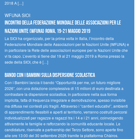
2018 A […]
WFUNA SIOI
Incontro della Federazione Mondiale delle Associazioni per le
Nazioni Unite (WFUNA) Roma, 19-21 maggio 2019
La SIOI ha organizzato, per la prima volta in Italia, l’incontro della
Federazione Mondiale delle Associazioni per le Nazioni Unite (WFUNA) e
in particolare la Rete delle associazioni europee per le Nazioni Unite che
vi fa capo. L’evento si tiene dal 19 al 21 maggio 2019 a Roma presso la
sede della SIOI, che è […]
Bando Con i Bambini sulla dispersione scolastica
Con i Bambini lancia il bando “Opportunità per me, un futuro migliore
2026”, con una dotazione complessiva di 15 milioni di euro destinata a
contrastare la dispersione scolastica, in particolare nella sua forma
implicita, fatta di frequenza irregolare e demotivazione, spesso invisibile
ma diffusa nei contesti più fragili. Attraverso i “cantieri educativi”, ambienti
di apprendimento flessibili e aperti al territorio, verranno costruiti percorsi
individualizzati per ragazze e ragazzi tra i 14 e i 21 anni, coinvolgendo
attivamente le famiglie e rafforzando la comunità educante locale. Le
candidature, riservate a partnership del Terzo Settore, sono aperte fino
alle ore 13:00 del 30 settembre 2026 tramite la piattaforma Chàiros.