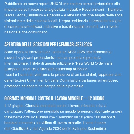
Pubblicato un nuovo report UNICRI che esplora come il cybercrime stia
impattando sull’accesso alla giustizia in quattro Paesi africani – Namibia,
Sierra Leone, Sudafrica e Uganda – e offre una visione ampia delle sfide
sistemiche e delle risposte locali. Il report evidenzia il pressante bisogno
di contromisure efficaci, inclusive e basate su dati concreti, sia a livello
nazionale che comunitario.
Apertura delle iscrizioni per i seminari AESI 2026
Sono aperte le iscrizioni per i seminari AESI 2026 che formeranno
studenti e giovani professionisti nel campo della diplomazia
internazionale. Il titolo di questa edizione è “New World Order calls
European Union for a stronger leadership of Peace”.
I corsi e i seminari vedranno la presenza di ambasciatori, rappresentanti
delle Nazioni Unite, membri delle Commissioni parlamentari europee,
professori ed esperti nel campo della diplomazia.
Giornata mondiale contro il lavoro minorile – 12 giugno
Il 12 giugno, Giornata mondiale contro il lavoro minorile, mira a
canalizzare l’attenzione mondiale su questo fenomeno aberrante ancora
tristemente diffuso: si stima che 1 bambino su 10 (circa 160 milioni di
bambini al mondo) sia vittima di lavoro minorile. Il tema è parte
dell’Obiettivo 8.7 dell’Agenda 2030 per lo Sviluppo Sostenibile.