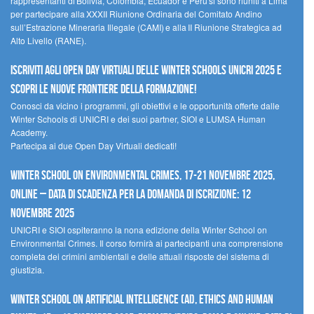
rappresentanti di Bolivia, Colombia, Ecuador e Perù si sono riuniti a Lima
per partecipare alla XXXII Riunione Ordinaria del Comitato Andino
sull’Estrazione Mineraria Illegale (CAMI) e alla II Riunione Strategica ad
Alto Livello (RANE).
Iscriviti agli Open Day Virtuali delle Winter Schools UNICRI 2025 e
scopri le nuove frontiere della formazione!
Conosci da vicino i programmi, gli obiettivi e le opportunità offerte dalle
Winter Schools di UNICRI e dei suoi partner, SIOI e LUMSA Human
Academy.
Partecipa ai due Open Day Virtuali dedicati!
Winter School on Environmental Crimes, 17-21 novembre 2025,
Online – Data di scadenza per la domanda di iscrizione: 12
novembre 2025
UNICRI e SIOI ospiteranno la nona edizione della Winter School on
Environmental Crimes. Il corso fornirà ai partecipanti una comprensione
completa dei crimini ambientali e delle attuali risposte del sistema di
giustizia.
Winter School on Artificial Intelligence (AI), Ethics and Human