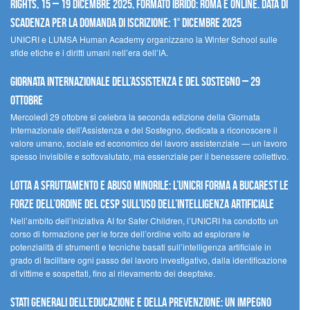
Rights, 15 – 19 dicembre 2025, Formato Ibrido: Roma e online. Data di
scadenza per la domanda di iscrizione: 1° dicembre 2025
UNICRI e LUMSA Human Academy organizzano la Winter School sulle
sfide etiche e i diritti umani nell’era dell’IA.
Giornata internazionale dell’assistenza e del sostegno – 29
ottobre
MercoledÌ 29 ottobre si celebra la seconda edizione della Giornata
Internazionale dell’Assistenza e del Sostegno, dedicata a riconoscere il
valore umano, sociale ed economico del lavoro assistenziale — un lavoro
spesso invisibile e sottovalutato, ma essenziale per il benessere collettivo.
Lotta a sfruttamento e abuso minorile: l’UNICRI forma a Bucarest le
forze dell’ordine del CESP sull’uso dell’Intelligenza Artificiale
Nell’ambito dell’iniziativa AI for Safer Children, l’UNICRI ha condotto un
corso di formazione per le forze dell’ordine volto ad esplorare le
potenzialità di strumenti e tecniche basati sull’intelligenza artificiale in
grado di facilitare ogni passo del lavoro investigativo, dalla identificazione
di vittime e sospettati, fino al rilevamento dei deepfake.
Stati Generali dell’Educazione e della Prevenzione: un impegno