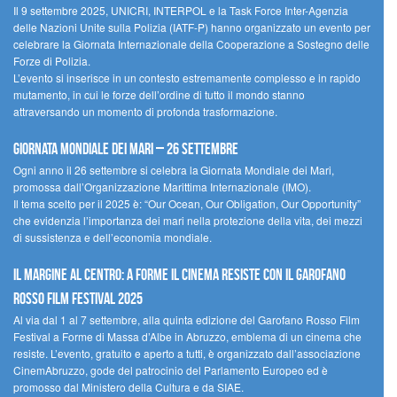
Il 9 settembre 2025, UNICRI, INTERPOL e la Task Force Inter-Agenzia
delle Nazioni Unite sulla Polizia (IATF-P) hanno organizzato un evento per
celebrare la Giornata Internazionale della Cooperazione a Sostegno delle
Forze di Polizia.
L’evento si inserisce in un contesto estremamente complesso e in rapido
mutamento, in cui le forze dell’ordine di tutto il mondo stanno
attraversando un momento di profonda trasformazione.
Giornata Mondiale dei Mari – 26 settembre
Ogni anno il 26 settembre si celebra la Giornata Mondiale dei Mari,
promossa dall’Organizzazione Marittima Internazionale (IMO).
Il tema scelto per il 2025 è: “Our Ocean, Our Obligation, Our Opportunity”
che evidenzia l’importanza dei mari nella protezione della vita, dei mezzi
di sussistenza e dell’economia mondiale.
Il margine al centro: a Forme il cinema resiste con il Garofano
Rosso Film Festival 2025
Al via dal 1 al 7 settembre, alla quinta edizione del Garofano Rosso Film
Festival a Forme di Massa d’Albe in Abruzzo, emblema di un cinema che
resiste. L’evento, gratuito e aperto a tutti, è organizzato dall’associazione
CinemAbruzzo, gode del patrocinio del Parlamento Europeo ed è
promosso dal Ministero della Cultura e da SIAE.