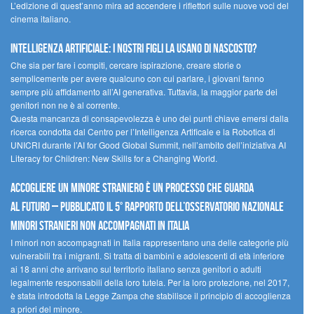
L’edizione di quest’anno mira ad accendere i riflettori sulle nuove voci del
cinema italiano.
Intelligenza artificiale: i nostri figli la usano di nascosto?
Che sia per fare i compiti, cercare ispirazione, creare storie o
semplicemente per avere qualcuno con cui parlare, i giovani fanno
sempre più affidamento all’AI generativa. Tuttavia, la maggior parte dei
genitori non ne è al corrente.
Questa mancanza di consapevolezza è uno dei punti chiave emersi dalla
ricerca condotta dal Centro per l’Intelligenza Artificale e la Robotica di
UNICRI durante l’AI for Good Global Summit, nell’ambito dell’iniziativa AI
Literacy for Children: New Skills for a Changing World.
Accogliere un minore straniero è un processo che guarda
al futuro – Pubblicato il 5° rapporto dell’Osservatorio Nazionale
Minori Stranieri Non Accompagnati in Italia
I minori non accompagnati in Italia rappresentano una delle categorie più
vulnerabili tra i migranti. Si tratta di bambini e adolescenti di età inferiore
ai 18 anni che arrivano sul territorio italiano senza genitori o adulti
legalmente responsabili della loro tutela. Per la loro protezione, nel 2017,
è stata introdotta la Legge Zampa che stabilisce il principio di accoglienza
a priori del minore.