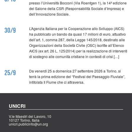
presso l’Università Bocconi (Via Roentgen 1), la 14ª edizione
del Salone della CSR (Responsabilità Sociale d’Impresa) e
dell’Innovazione Sociale.
L’Agenzia Italiana per la Cooperazione allo Sviluppo (AICS)
30/9
ha pubblicato un bando da quasi 17 milioni di euro, attuativo
dell’art. 1, comma 287, della Legge 145/2018, destinato alle
Organizzazioni della Società Civile (OSC) iscritte all’Elenco
AICS (ex art. 26 L. 125/2014) per la realizzazione di interventi
di sostegno alle comunità cristiane in contesti di crisi […]
Da venerdì 25 a domenica 27 settembre 2026 a Torino, si
25/9
terrà la prima edizione del “Festival del Paesaggio Fluviale”,
intitolata Il Fiume che ci attraversa.
UNICRI
V.le Maestri del Lavoro, 10
10127 Torino, Italia
unicri.publicinfo@un.org