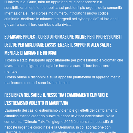
l’Università di Gand, mira ad approfondire le conoscenze e a
sensibilizzare l’opinione pubblica sui problemi più urgenti della comunità
internazionale. Per il prossimo numero, intitolato “Il nuovo codice
criminale: decifrare le minacce emergenti nel cyberspazio”, si invitano i
giovani a dare il loro contributo alla rivista.
EU-MiCare Project. Corso di formazione online per i professionisti
dell’UE per migliorare l’assistenza e il supporto alla salute
mentale di migranti e rifugiati
Il corso è stato sviluppato appositamente per professionisti e volontari che
lavorano con migranti e rifugiati e hanno a cuore il loro benessere
mentale.
Il corso online è disponibile sulla apposita piattaforma di apprendimento,
è asincrono e non ci sono lezioni frontali.
Resilienza nel Sahel: il nesso tra i cambiamenti climatici e
l’estremismo violento in Mauritania
L’aumento dei casi di estremismo violento e gli effetti del cambiamento
climatico stanno creando nuove minacce in Africa occidentale. Nella
conferenza “Climate Talks” di giugno 2025 è emersa la necessità di
risposte urgenti e coordinate e la Germania, in collaborazione con
UNICRI, è in prima linea per affrontarle, con un focus particolare sulla