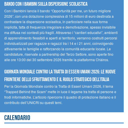
Bando Con i Bambini sulla dispersione scolastica
Con i Bambini lancia il bando “Opportunità per me, un futuro migliore
2026”, con una dotazione complessiva di 15 milioni di euro destinata a
contrastare la dispersione scolastica, in particolare nella sua forma
implicita, fatta di frequenza irregolare e demotivazione, spesso invisibile
ma diffusa nei contesti più fragili. Attraverso i “cantieri educativi”, ambienti
di apprendimento flessibili e aperti al territorio, verranno costruiti percorsi
individualizzati per ragazze e ragazzi tra i 14 e i 21 anni, coinvolgendo
attivamente le famiglie e rafforzando la comunità educante locale. Le
candidature, riservate a partnership del Terzo Settore, sono aperte fino
alle ore 13:00 del 30 settembre 2026 tramite la piattaforma Chàiros.
GIORNATA MONDIALE CONTRO LA TRATTA DI ESSERI UMANI 2026: LE NUOVE
FRONTIERE DELLO SFRUTTAMENTO E IL RUOLO STRATEGICO DELL’ITALIA
Per la Giornata Mondiale contro la Tratta di Esseri Umani 2026, il tema
“Trapped Behind the Scam” mette in luce il legame tra tratta di persone e
frodi informatiche. L’articolo ripercorre il quadro di protezione italiano e il
contributo dell’UNICRI su questi temi.
Calendario