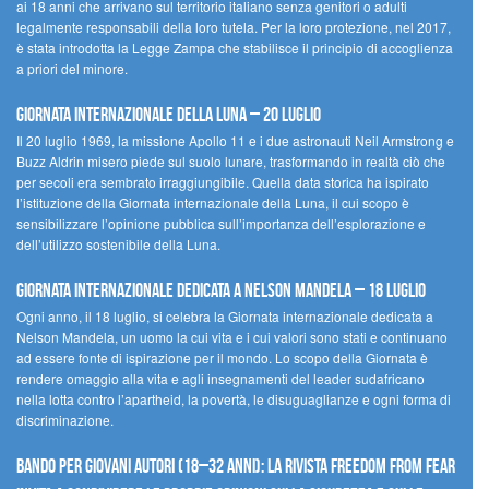
ai 18 anni che arrivano sul territorio italiano senza genitori o adulti
legalmente responsabili della loro tutela. Per la loro protezione, nel 2017,
è stata introdotta la Legge Zampa che stabilisce il principio di accoglienza
a priori del minore.
Giornata Internazionale della Luna – 20 luglio
Il 20 luglio 1969, la missione Apollo 11 e i due astronauti Neil Armstrong e
Buzz Aldrin misero piede sul suolo lunare, trasformando in realtà ciò che
per secoli era sembrato irraggiungibile. Quella data storica ha ispirato
l’istituzione della Giornata internazionale della Luna, il cui scopo è
sensibilizzare l’opinione pubblica sull’importanza dell’esplorazione e
dell’utilizzo sostenibile della Luna.
Giornata internazionale dedicata a Nelson Mandela – 18 luglio
Ogni anno, il 18 luglio, si celebra la Giornata internazionale dedicata a
Nelson Mandela, un uomo la cui vita e i cui valori sono stati e continuano
ad essere fonte di ispirazione per il mondo. Lo scopo della Giornata è
rendere omaggio alla vita e agli insegnamenti del leader sudafricano
nella lotta contro l’apartheid, la povertà, le disuguaglianze e ogni forma di
discriminazione.
Bando per giovani autori (18–32 anni): la Rivista Freedom From Fear