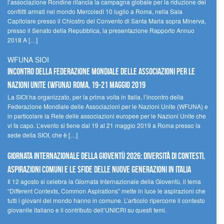
l’associazione Rondine rilancia la campagna globale per la riduzione dei
conflitti armati nel mondo Mercoledì 10 luglio a Roma, nella Sala
Capitolare presso il Chiostro del Convento di Santa Maria sopra Minerva,
presso il Senato della Repubblica, la presentazione Rapporto Annuo
2018 A […]
WFUNA SIOI
Incontro della Federazione Mondiale delle Associazioni per le
Nazioni Unite (WFUNA) Roma, 19-21 maggio 2019
La SIOI ha organizzato, per la prima volta in Italia, l’incontro della
Federazione Mondiale delle Associazioni per le Nazioni Unite (WFUNA) e
in particolare la Rete delle associazioni europee per le Nazioni Unite che
vi fa capo. L’evento si tiene dal 19 al 21 maggio 2019 a Roma presso la
sede della SIOI, che è […]
GIORNATA INTERNAZIONALE DELLA GIOVENTÙ 2026: DIVERSITÀ DI CONTESTI,
ASPIRAZIONI COMUNI E LE SFIDE DELLE NUOVE GENERAZIONI IN ITALIA
Il 12 agosto si celebra la Giornata Internazionale della Gioventù, il tema
“Different Contexts, Common Aspirations” mette in luce le aspirazioni che
tutti i giovani del mondo hanno in comune. L’articolo ripercorre il contesto
giovanile italiano e il contributo dell’UNICRI su questi temi.