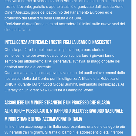
Festival a Forme di Massa d’Albe in Abruzzo, emblema di un cinema che
resiste. L’evento, gratuito e aperto a tutti, è organizzato dall’associazione
CinemAbruzzo, gode del patrocinio del Parlamento Europeo ed è
promosso dal Ministero della Cultura e da SIAE.
L’edizione di quest’anno mira ad accendere i riflettori sulle nuove voci del
cinema italiano.
Intelligenza artificiale: i nostri figli la usano di nascosto?
Che sia per fare i compiti, cercare ispirazione, creare storie o
semplicemente per avere qualcuno con cui parlare, i giovani fanno
sempre più affidamento all’AI generativa. Tuttavia, la maggior parte dei
genitori non ne è al corrente.
Questa mancanza di consapevolezza è uno dei punti chiave emersi dalla
ricerca condotta dal Centro per l’Intelligenza Artificale e la Robotica di
UNICRI durante l’AI for Good Global Summit, nell’ambito dell’iniziativa AI
Literacy for Children: New Skills for a Changing World.
Accogliere un minore straniero è un processo che guarda
al futuro – Pubblicato il 5° rapporto dell’Osservatorio Nazionale
Minori Stranieri Non Accompagnati in Italia
I minori non accompagnati in Italia rappresentano una delle categorie più
vulnerabili tra i migranti. Si tratta di bambini e adolescenti di età inferiore