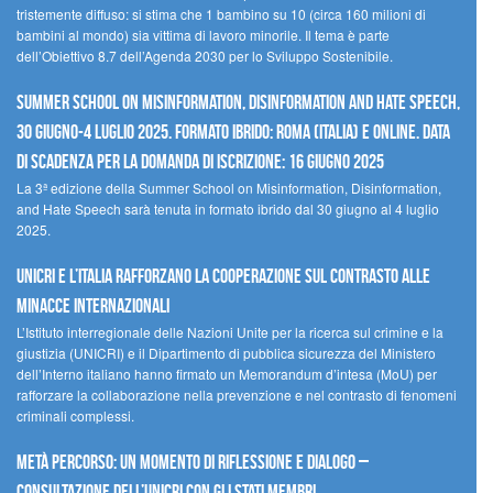
tristemente diffuso: si stima che 1 bambino su 10 (circa 160 milioni di
bambini al mondo) sia vittima di lavoro minorile. Il tema è parte
dell’Obiettivo 8.7 dell’Agenda 2030 per lo Sviluppo Sostenibile.
Summer School on Misinformation, Disinformation and Hate Speech,
30 giugno-4 luglio 2025. Formato ibrido: Roma (Italia) e online. Data
di scadenza per la domanda di iscrizione: 16 giugno 2025
La 3ª edizione della Summer School on Misinformation, Disinformation,
and Hate Speech sarà tenuta in formato ibrido dal 30 giugno al 4 luglio
2025.
UNICRI e l’Italia rafforzano la cooperazione sul contrasto alle
minacce internazionali
L’Istituto interregionale delle Nazioni Unite per la ricerca sul crimine e la
giustizia (UNICRI) e il Dipartimento di pubblica sicurezza del Ministero
dell’Interno italiano hanno firmato un Memorandum d’intesa (MoU) per
rafforzare la collaborazione nella prevenzione e nel contrasto di fenomeni
criminali complessi.
Metà percorso: un momento di riflessione e dialogo –
Consultazione dell’UNICRI con gli Stati membri