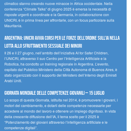
climatico stanno creando nuove minacce in Africa occidentale. Nella
conferenza “Climate Talks” di giugno 2025 è emersa la necessità di
risposte urgenti e coordinate e la Germania, in collaborazione con
UNICRI, è in prima linea per affrontarle, con un focus particolare sulla
Mauritania.
Argentina: UNICRI avvia corsi per le forze dell’ordine sull’IA nella
lotta allo sfruttamento sessuale dei minori
Il 26 e il 27 giugno, nell’ambito dell’iniziativa AI for Safer Children,
l’UNICRI, attraverso il suo Centro per l’Intelligenza Artificiale e la
Robotica, ha condotto un training regionale in Argentina. L’evento,
ospitato dal Pubblico Ministero della Città Autonoma di Buenos Aires, è
stato organizzato con il supporto del Ministero dell’Interno degli Emirati
Arabi Uniti.
Giornata Mondiale delle Competenze Giovanili – 15 luglio
Lo scopo di questa Giornata, istituita nel 2014, è promuovere i giovani, i
motori del cambiamento, e dotarli delle competenze necessarie per
accedere al mondo del lavoro e ottenere un impiego dignitoso. In vista
della crescente diffusione dell’IA, il tema scelto per il 2025 è
“Potenziamento dei giovani attraverso l’intelligenza artificiale e le
competenze digitali”.