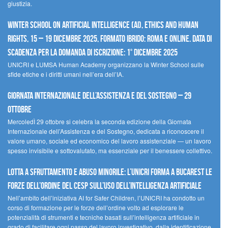
giustizia.
Winter School on Artificial Intelligence (AI), Ethics and Human
Rights, 15 – 19 dicembre 2025, Formato Ibrido: Roma e online. Data di
scadenza per la domanda di iscrizione: 1° dicembre 2025
UNICRI e LUMSA Human Academy organizzano la Winter School sulle
sfide etiche e i diritti umani nell’era dell’IA.
Giornata internazionale dell’assistenza e del sostegno – 29
ottobre
MercoledÌ 29 ottobre si celebra la seconda edizione della Giornata
Internazionale dell’Assistenza e del Sostegno, dedicata a riconoscere il
valore umano, sociale ed economico del lavoro assistenziale — un lavoro
spesso invisibile e sottovalutato, ma essenziale per il benessere collettivo.
Lotta a sfruttamento e abuso minorile: l’UNICRI forma a Bucarest le
forze dell’ordine del CESP sull’uso dell’Intelligenza Artificiale
Nell’ambito dell’iniziativa AI for Safer Children, l’UNICRI ha condotto un
corso di formazione per le forze dell’ordine volto ad esplorare le
potenzialità di strumenti e tecniche basati sull’intelligenza artificiale in
grado di facilitare ogni passo del lavoro investigativo, dalla identificazione