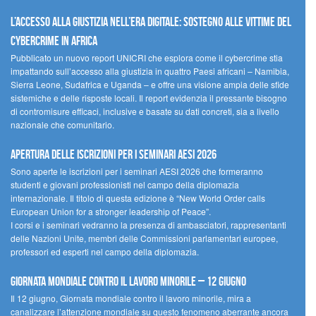
L’accesso alla giustizia nell’era digitale: sostegno alle vittime del
cybercrime in Africa
Pubblicato un nuovo report UNICRI che esplora come il cybercrime stia
impattando sull’accesso alla giustizia in quattro Paesi africani – Namibia,
Sierra Leone, Sudafrica e Uganda – e offre una visione ampia delle sfide
sistemiche e delle risposte locali. Il report evidenzia il pressante bisogno
di contromisure efficaci, inclusive e basate su dati concreti, sia a livello
nazionale che comunitario.
Apertura delle iscrizioni per i seminari AESI 2026
Sono aperte le iscrizioni per i seminari AESI 2026 che formeranno
studenti e giovani professionisti nel campo della diplomazia
internazionale. Il titolo di questa edizione è “New World Order calls
European Union for a stronger leadership of Peace”.
I corsi e i seminari vedranno la presenza di ambasciatori, rappresentanti
delle Nazioni Unite, membri delle Commissioni parlamentari europee,
professori ed esperti nel campo della diplomazia.
Giornata mondiale contro il lavoro minorile – 12 giugno
Il 12 giugno, Giornata mondiale contro il lavoro minorile, mira a
canalizzare l’attenzione mondiale su questo fenomeno aberrante ancora