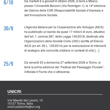
Da martedì 6 a giovedì 8 ottobre 2026, si terrà a Milano,
6/10
presso l’Università Bocconi (Via Roentgen 1), la 14ª edizione
del Salone della CSR (Responsabilità Sociale d’Impresa) e
dell’Innovazione Sociale.
L’Agenzia Italiana per la Cooperazione allo Sviluppo (AICS)
30/9
ha pubblicato un bando da quasi 17 milioni di euro, attuativo
dell’art. 1, comma 287, della Legge 145/2018, destinato alle
Organizzazioni della Società Civile (OSC) iscritte all’Elenco
AICS (ex art. 26 L. 125/2014) per la realizzazione di interventi
di sostegno alle comunità cristiane in contesti di crisi […]
Da venerdì 25 a domenica 27 settembre 2026 a Torino, si
25/9
terrà la prima edizione del “Festival del Paesaggio Fluviale”,
intitolata Il Fiume che ci attraversa.
UNICRI
V.le Maestri del Lavoro, 10
10127 Torino, Italia
unicri.publicinfo@un.org