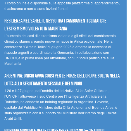
Il corso online è disponibile sulla apposita piattaforma di apprendimento,
è asincrono e non ci sono lezioni frontali.
Resilienza nel Sahel: il nesso tra i cambiamenti climatici e
l’estremismo violento in Mauritania
L’aumento dei casi di estremismo violento e gli effetti del cambiamento
climatico stanno creando nuove minacce in Africa occidentale. Nella
conferenza “Climate Talks” di giugno 2025 è emersa la necessità di
risposte urgenti e coordinate e la Germania, in collaborazione con
UNICRI, è in prima linea per affrontarle, con un focus particolare sulla
Mauritania.
Argentina: UNICRI avvia corsi per le forze dell’ordine sull’IA nella
lotta allo sfruttamento sessuale dei minori
Il 26 e il 27 giugno, nell’ambito dell’iniziativa AI for Safer Children,
l’UNICRI, attraverso il suo Centro per l’Intelligenza Artificiale e la
Robotica, ha condotto un training regionale in Argentina. L’evento,
ospitato dal Pubblico Ministero della Città Autonoma di Buenos Aires, è
stato organizzato con il supporto del Ministero dell’Interno degli Emirati
Arabi Uniti.
Giornata Mondiale delle Competenze Giovanili – 15 luglio