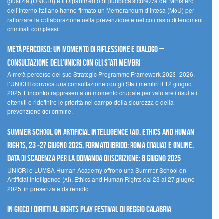
giustizia (UNICRI) e il Dipartimento di pubblica sicurezza del Ministero
dell’Interno italiano hanno firmato un Memorandum d’intesa (MoU) per
rafforzare la collaborazione nella prevenzione e nel contrasto di fenomeni
criminali complessi.
Metà percorso: un momento di riflessione e dialogo –
Consultazione dell’UNICRI con gli Stati membri
A metà percorso del suo Strategic Programme Framework 2023–2026,
l’UNICRI convoca una consultazione con gli Stati membri il 12 giugno
2025. L’incontro rappresenta un momento cruciale per valutare i risultati
ottenuti e ridefinire le priorità nel campo della sicurezza e della
prevenzione del crimine.
Summer School on Artificial Intelligence (AI), Ethics and Human
Rights, 23 -27 giugno 2025, Formato Ibrido: Roma (Italia) e online.
Data di scadenza per la domanda di iscrizione: 8 giugno 2025
UNICRI e LUMSA Human Academy offrono una Summer School on
Artificial Intelligence (AI), Ethics and Human Rights dal 23 al 27 giugno
2025, in presenza e da remoto.
In gioco i diritti al Rights Play Festival di Reggio Calabria