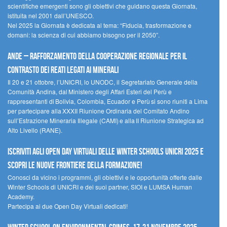
scientifiche emergenti sono gli obiettivi che guidano questa Giornata,
istituita nel 2001 dall’UNESCO.
Nel 2025 la Giornata è dedicata al tema: “Fiducia, trasformazione e
domani: la scienza di cui abbiamo bisogno per il 2050”.
Ande – Rafforzamento della cooperazione regionale per il
contrasto dei reati legati ai minerali
Il 20 e 21 ottobre, l’UNICRI, lo UNODC, il Segretariato Generale della
Comunità Andina, dal Ministero degli Affari Esteri del Perù e
rappresentanti di Bolivia, Colombia, Ecuador e Perù si sono riuniti a Lima
per partecipare alla XXXII Riunione Ordinaria del Comitato Andino
sull’Estrazione Mineraria Illegale (CAMI) e alla II Riunione Strategica ad
Alto Livello (RANE).
Iscriviti agli Open Day Virtuali delle Winter Schools UNICRI 2025 e
scopri le nuove frontiere della formazione!
Conosci da vicino i programmi, gli obiettivi e le opportunità offerte dalle
Winter Schools di UNICRI e dei suoi partner, SIOI e LUMSA Human
Academy.
Partecipa ai due Open Day Virtuali dedicati!