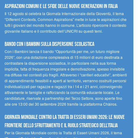
ASPIRAZIONI COMUNI E LE SFIDE DELLE NUOVE GENERAZIONI IN ITALIA
Il 12 agosto si celebra la Giornata Internazionale della Gioventù, il tema
“Different Contexts, Common Aspirations” mette in luce le aspirazioni che
tutti i giovani del mondo hanno in comune. L’articolo ripercorre il contesto
giovanile italiano e il contributo dell’UNICRI su questi temi.
Bando Con i Bambini sulla dispersione scolastica
Con i Bambini lancia il bando “Opportunità per me, un futuro migliore
2026”, con una dotazione complessiva di 15 milioni di euro destinata a
contrastare la dispersione scolastica, in particolare nella sua forma
implicita, fatta di frequenza irregolare e demotivazione, spesso invisibile
ma diffusa nei contesti più fragili. Attraverso i “cantieri educativi”, ambienti
di apprendimento flessibili e aperti al territorio, verranno costruiti percorsi
individualizzati per ragazze e ragazzi tra i 14 e i 21 anni, coinvolgendo
attivamente le famiglie e rafforzando la comunità educante locale. Le
candidature, riservate a partnership del Terzo Settore, sono aperte fino
alle ore 13:00 del 30 settembre 2026 tramite la piattaforma Chàiros.
GIORNATA MONDIALE CONTRO LA TRATTA DI ESSERI UMANI 2026: LE NUOVE
FRONTIERE DELLO SFRUTTAMENTO E IL RUOLO STRATEGICO DELL’ITALIA
Per la Giornata Mondiale contro la Tratta di Esseri Umani 2026, il tema