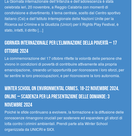
La Giornata internazionale dell’Infanzia e dell’adolescenza è stata
celebrata ieri, 20 novembre, a Reggio Calabria con momenti di
condivisione e divertimento. Il tema centrale, scelto dal Centro sportivo
italiano (Csi) e dall’Istituto Interregionale delle Nazioni Unite per la
Ricerca sul Crimine e la Giustizia (Unicri) per il Rights Play Festival, è
stato, infatti, il diritto […]
Giornata internazionale per l’eliminazione della povertà – 17
ottobre 2024
La commemorazione del 17 ottobre riflette la volontà delle persone che
vivono in condizioni di povertà di contribuire attivamente alla propria
emancipazione, creando un’opportunità per riconoscere i loro sforzi, per
far sentire le loro preoccupazioni, e per riconoscere la loro autonomia.
Winter School on Environmental Crimes, 18-22 novembre 2024,
Online – Scadenza per la presentazione delle domande: 3
novembre 2024
Poiché le sfide continuano a evolvere, la formazione e la diffusione delle
conoscenze rimangono cruciali per sostenere ed espandere gli sforzi di
lotta contro i crimini ambientali. Prendi parte alla Winter School
organizzata da UNICRI e SIOI.