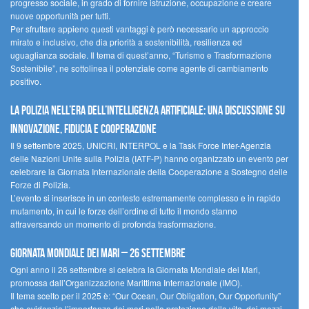
progresso sociale, in grado di fornire istruzione, occupazione e creare
nuove opportunità per tutti.
Per sfruttare appieno questi vantaggi è però necessario un approccio
mirato e inclusivo, che dia priorità a sostenibilità, resilienza ed
uguaglianza sociale. Il tema di quest’anno, “Turismo e Trasformazione
Sostenibile”, ne sottolinea il potenziale come agente di cambiamento
positivo.
La polizia nell’era dell’Intelligenza Artificiale: una discussione su
innovazione, fiducia e cooperazione
Il 9 settembre 2025, UNICRI, INTERPOL e la Task Force Inter-Agenzia
delle Nazioni Unite sulla Polizia (IATF-P) hanno organizzato un evento per
celebrare la Giornata Internazionale della Cooperazione a Sostegno delle
Forze di Polizia.
L’evento si inserisce in un contesto estremamente complesso e in rapido
mutamento, in cui le forze dell’ordine di tutto il mondo stanno
attraversando un momento di profonda trasformazione.
Giornata Mondiale dei Mari – 26 settembre
Ogni anno il 26 settembre si celebra la Giornata Mondiale dei Mari,
promossa dall’Organizzazione Marittima Internazionale (IMO).
Il tema scelto per il 2025 è: “Our Ocean, Our Obligation, Our Opportunity”
che evidenzia l’importanza dei mari nella protezione della vita, dei mezzi