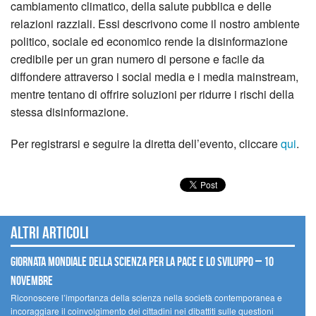
cambiamento climatico, della salute pubblica e delle
relazioni razziali. Essi descrivono come il nostro ambiente
politico, sociale ed economico rende la disinformazione
credibile per un gran numero di persone e facile da
diffondere attraverso i social media e i media mainstream,
mentre tentano di offrire soluzioni per ridurre i rischi della
stessa disinformazione.
Per registrarsi e seguire la diretta dell’evento, cliccare
qui
.
Altri articoli
Giornata mondiale della scienza per la pace e lo sviluppo – 10
novembre
Riconoscere l’importanza della scienza nella società contemporanea e
incoraggiare il coinvolgimento dei cittadini nei dibattiti sulle questioni