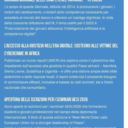
Lo scopo di questa Giornata, istituita nel 2014, è promuovere i giovani, i
motori del cambiamento, e dotarli delle competenze necessarie per
accedere al mondo del lavoro e ottenere un impiego dignitoso. In vista
della crescente diffusione dell’IA, il tema scelto per il 2025 è
“Potenziamento dei giovani attraverso l’intelligenza artificiale e le
competenze digitali”.
L’accesso alla giustizia nell’era digitale: sostegno alle vittime del
cybercrime in Africa
Pubblicato un nuovo report UNICRI che esplora come il cybercrime stia
impattando sull’accesso alla giustizia in quattro Paesi africani – Namibia,
Sierra Leone, Sudafrica e Uganda – e offre una visione ampia delle sfide
sistemiche e delle risposte locali. Il report evidenzia il pressante bisogno
di contromisure efficaci, inclusive e basate su dati concreti, sia a livello
nazionale che comunitario.
Apertura delle iscrizioni per i seminari AESI 2026
Sono aperte le iscrizioni per i seminari AESI 2026 che formeranno
studenti e giovani professionisti nel campo della diplomazia
internazionale. Il titolo di questa edizione è “New World Order calls
European Union for a stronger leadership of Peace”.
I corsi e i seminari vedranno la presenza di ambasciatori, rappresentanti