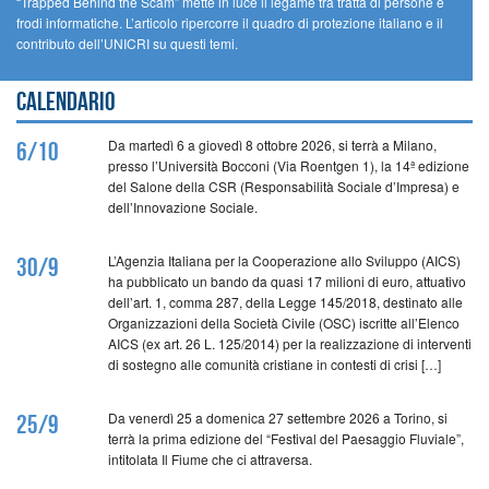
“Trapped Behind the Scam” mette in luce il legame tra tratta di persone e
frodi informatiche. L’articolo ripercorre il quadro di protezione italiano e il
contributo dell’UNICRI su questi temi.
Calendario
Da martedì 6 a giovedì 8 ottobre 2026, si terrà a Milano,
6/10
presso l’Università Bocconi (Via Roentgen 1), la 14ª edizione
del Salone della CSR (Responsabilità Sociale d’Impresa) e
dell’Innovazione Sociale.
L’Agenzia Italiana per la Cooperazione allo Sviluppo (AICS)
30/9
ha pubblicato un bando da quasi 17 milioni di euro, attuativo
dell’art. 1, comma 287, della Legge 145/2018, destinato alle
Organizzazioni della Società Civile (OSC) iscritte all’Elenco
AICS (ex art. 26 L. 125/2014) per la realizzazione di interventi
di sostegno alle comunità cristiane in contesti di crisi […]
Da venerdì 25 a domenica 27 settembre 2026 a Torino, si
25/9
terrà la prima edizione del “Festival del Paesaggio Fluviale”,
intitolata Il Fiume che ci attraversa.