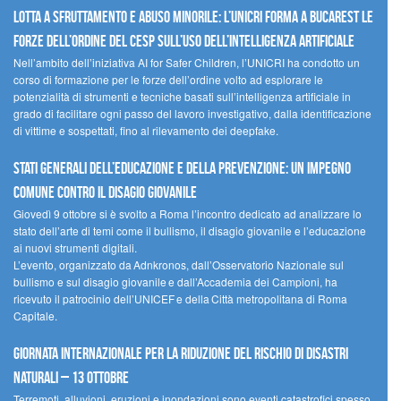
Lotta a sfruttamento e abuso minorile: l’UNICRI forma a Bucarest le
forze dell’ordine del CESP sull’uso dell’Intelligenza Artificiale
Nell’ambito dell’iniziativa AI for Safer Children, l’UNICRI ha condotto un
corso di formazione per le forze dell’ordine volto ad esplorare le
potenzialità di strumenti e tecniche basati sull’intelligenza artificiale in
grado di facilitare ogni passo del lavoro investigativo, dalla identificazione
di vittime e sospettati, fino al rilevamento dei deepfake.
Stati Generali dell’Educazione e della Prevenzione: un impegno
comune contro il disagio giovanile
Giovedì 9 ottobre si è svolto a Roma l’incontro dedicato ad analizzare lo
stato dell’arte di temi come il bullismo, il disagio giovanile e l’educazione
ai nuovi strumenti digitali.
L’evento, organizzato da Adnkronos, dall’Osservatorio Nazionale sul
bullismo e sul disagio giovanile e dall’Accademia dei Campioni, ha
ricevuto il patrocinio dell’UNICEF e della Città metropolitana di Roma
Capitale.
Giornata internazionale per la riduzione del rischio di disastri
naturali – 13 ottobre
Terremoti, alluvioni, eruzioni e inondazioni sono eventi catastrofici spesso