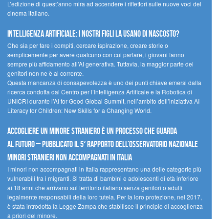
L’edizione di quest’anno mira ad accendere i riflettori sulle nuove voci del
cinema italiano.
Intelligenza artificiale: i nostri figli la usano di nascosto?
Che sia per fare i compiti, cercare ispirazione, creare storie o
semplicemente per avere qualcuno con cui parlare, i giovani fanno
sempre più affidamento all’AI generativa. Tuttavia, la maggior parte dei
genitori non ne è al corrente.
Questa mancanza di consapevolezza è uno dei punti chiave emersi dalla
ricerca condotta dal Centro per l’Intelligenza Artificale e la Robotica di
UNICRI durante l’AI for Good Global Summit, nell’ambito dell’iniziativa AI
Literacy for Children: New Skills for a Changing World.
Accogliere un minore straniero è un processo che guarda
al futuro – Pubblicato il 5° rapporto dell’Osservatorio Nazionale
Minori Stranieri Non Accompagnati in Italia
I minori non accompagnati in Italia rappresentano una delle categorie più
vulnerabili tra i migranti. Si tratta di bambini e adolescenti di età inferiore
ai 18 anni che arrivano sul territorio italiano senza genitori o adulti
legalmente responsabili della loro tutela. Per la loro protezione, nel 2017,
è stata introdotta la Legge Zampa che stabilisce il principio di accoglienza
a priori del minore.