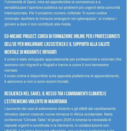
l’Università di Gand, mira ad approfondire le conoscenze e a
sensibilizzare l’opinione pubblica sui problemi più urgenti della comunità
internazionale. Per il prossimo numero, intitolato “Il nuovo codice
criminale: decifrare le minacce emergenti nel cyberspazio”, si invitano i
giovani a dare il loro contributo alla rivista.
EU-MiCare Project. Corso di formazione online per i professionisti
dell’UE per migliorare l’assistenza e il supporto alla salute
mentale di migranti e rifugiati
Il corso è stato sviluppato appositamente per professionisti e volontari che
lavorano con migranti e rifugiati e hanno a cuore il loro benessere
mentale.
Il corso online è disponibile sulla apposita piattaforma di apprendimento,
è asincrono e non ci sono lezioni frontali.
Resilienza nel Sahel: il nesso tra i cambiamenti climatici e
l’estremismo violento in Mauritania
L’aumento dei casi di estremismo violento e gli effetti del cambiamento
climatico stanno creando nuove minacce in Africa occidentale. Nella
conferenza “Climate Talks” di giugno 2025 è emersa la necessità di
risposte urgenti e coordinate e la Germania, in collaborazione con
UNICRI, è in prima linea per affrontarle, con un focus particolare sulla