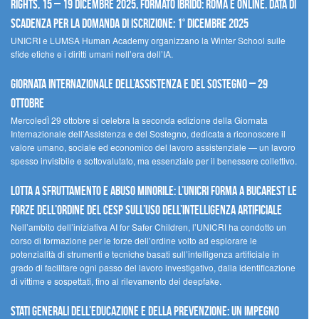
Rights, 15 – 19 dicembre 2025, Formato Ibrido: Roma e online. Data di
scadenza per la domanda di iscrizione: 1° dicembre 2025
UNICRI e LUMSA Human Academy organizzano la Winter School sulle
sfide etiche e i diritti umani nell’era dell’IA.
Giornata internazionale dell’assistenza e del sostegno – 29
ottobre
MercoledÌ 29 ottobre si celebra la seconda edizione della Giornata
Internazionale dell’Assistenza e del Sostegno, dedicata a riconoscere il
valore umano, sociale ed economico del lavoro assistenziale — un lavoro
spesso invisibile e sottovalutato, ma essenziale per il benessere collettivo.
Lotta a sfruttamento e abuso minorile: l’UNICRI forma a Bucarest le
forze dell’ordine del CESP sull’uso dell’Intelligenza Artificiale
Nell’ambito dell’iniziativa AI for Safer Children, l’UNICRI ha condotto un
corso di formazione per le forze dell’ordine volto ad esplorare le
potenzialità di strumenti e tecniche basati sull’intelligenza artificiale in
grado di facilitare ogni passo del lavoro investigativo, dalla identificazione
di vittime e sospettati, fino al rilevamento dei deepfake.
Stati Generali dell’Educazione e della Prevenzione: un impegno