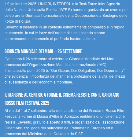
Il 9 settembre 2025, UNICRI, INTERPOL e la Task Force Inter-Agenzia
delle Nazioni Unite sulla Polizia (IATF-P) hanno organizzato un evento per
celebrare la Giornata Internazionale della Cooperazione a Sostegno delle
Forze di Polizia.
L’evento si inserisce in un contesto estremamente complesso e in rapido
mutamento, in cui le forze dell’ordine di tutto il mondo stanno
attraversando un momento di profonda trasformazione.
Giornata Mondiale dei Mari – 26 settembre
Ogni anno il 26 settembre si celebra la Giornata Mondiale dei Mari,
promossa dall’Organizzazione Marittima Internazionale (IMO).
Il tema scelto per il 2025 è: “Our Ocean, Our Obligation, Our Opportunity”
che evidenzia l’importanza dei mari nella protezione della vita, dei mezzi
di sussistenza e dell’economia mondiale.
Il margine al centro: a Forme il cinema resiste con il Garofano
Rosso Film Festival 2025
Al via dal 1 al 7 settembre, alla quinta edizione del Garofano Rosso Film
Festival a Forme di Massa d’Albe in Abruzzo, emblema di un cinema che
resiste. L’evento, gratuito e aperto a tutti, è organizzato dall’associazione
CinemAbruzzo, gode del patrocinio del Parlamento Europeo ed è
promosso dal Ministero della Cultura e da SIAE.