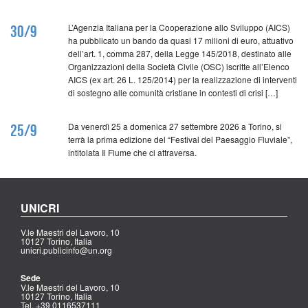
L’Agenzia Italiana per la Cooperazione allo Sviluppo (AICS)
30/9
ha pubblicato un bando da quasi 17 milioni di euro, attuativo
dell’art. 1, comma 287, della Legge 145/2018, destinato alle
Organizzazioni della Società Civile (OSC) iscritte all’Elenco
AICS (ex art. 26 L. 125/2014) per la realizzazione di interventi
di sostegno alle comunità cristiane in contesti di crisi […]
Da venerdì 25 a domenica 27 settembre 2026 a Torino, si
25/9
terrà la prima edizione del “Festival del Paesaggio Fluviale”,
intitolata Il Fiume che ci attraversa.
UNICRI
V.le Maestri del Lavoro, 10
10127 Torino, Italia
unicri.publicinfo@un.org
Sede
V.le Maestri del Lavoro, 10
10127 Torino, Italia
Tel. +39 0116537111