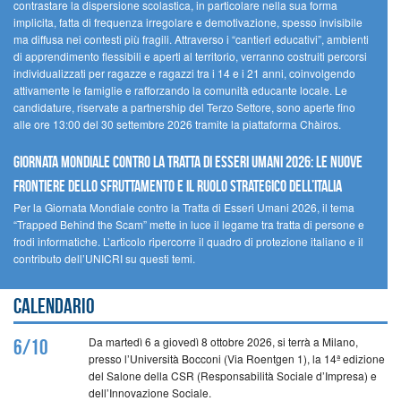
contrastare la dispersione scolastica, in particolare nella sua forma
implicita, fatta di frequenza irregolare e demotivazione, spesso invisibile
ma diffusa nei contesti più fragili. Attraverso i “cantieri educativi”, ambienti
di apprendimento flessibili e aperti al territorio, verranno costruiti percorsi
individualizzati per ragazze e ragazzi tra i 14 e i 21 anni, coinvolgendo
attivamente le famiglie e rafforzando la comunità educante locale. Le
candidature, riservate a partnership del Terzo Settore, sono aperte fino
alle ore 13:00 del 30 settembre 2026 tramite la piattaforma Chàiros.
GIORNATA MONDIALE CONTRO LA TRATTA DI ESSERI UMANI 2026: LE NUOVE
FRONTIERE DELLO SFRUTTAMENTO E IL RUOLO STRATEGICO DELL’ITALIA
Per la Giornata Mondiale contro la Tratta di Esseri Umani 2026, il tema
“Trapped Behind the Scam” mette in luce il legame tra tratta di persone e
frodi informatiche. L’articolo ripercorre il quadro di protezione italiano e il
contributo dell’UNICRI su questi temi.
Calendario
Da martedì 6 a giovedì 8 ottobre 2026, si terrà a Milano,
6/10
presso l’Università Bocconi (Via Roentgen 1), la 14ª edizione
del Salone della CSR (Responsabilità Sociale d’Impresa) e
dell’Innovazione Sociale.