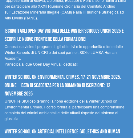
rappresentanti di Bolivia, Colombia, Ecuador e Perù si sono riuniti a Lima
per partecipare alla XXXII Riunione Ordinaria del Comitato Andino
sull’Estrazione Mineraria Illegale (CAMI) e alla II Riunione Strategica ad
Alto Livello (RANE).
Iscriviti agli Open Day Virtuali delle Winter Schools UNICRI 2025 e
scopri le nuove frontiere della formazione!
Conosci da vicino i programmi, gli obiettivi e le opportunità offerte dalle
Winter Schools di UNICRI e dei suoi partner, SIOI e LUMSA Human
Academy.
Partecipa ai due Open Day Virtuali dedicati!
Winter School on Environmental Crimes, 17-21 novembre 2025,
Online – Data di scadenza per la domanda di iscrizione: 12
novembre 2025
UNICRI e SIOI ospiteranno la nona edizione della Winter School on
Environmental Crimes. Il corso fornirà ai partecipanti una comprensione
completa dei crimini ambientali e delle attuali risposte del sistema di
giustizia.
Winter School on Artificial Intelligence (AI), Ethics and Human