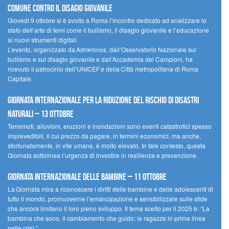
comune contro il disagio giovanile
Giovedì 9 ottobre si è svolto a Roma l’incontro dedicato ad analizzare lo
stato dell’arte di temi come il bullismo, il disagio giovanile e l’educazione
ai nuovi strumenti digitali.
L’evento, organizzato da Adnkronos, dall’Osservatorio Nazionale sul
bullismo e sul disagio giovanile e dall’Accademia dei Campioni, ha
ricevuto il patrocinio dell’UNICEF e della Città metropolitana di Roma
Capitale.
Giornata internazionale per la riduzione del rischio di disastri
naturali – 13 ottobre
Terremoti, alluvioni, eruzioni e inondazioni sono eventi catastrofici spesso
imprevedibili, il cui prezzo da pagare, in termini economici, ma anche,
sfortunatamente, in vite umane, è molto elevato. In tale contesto, questa
Giornata sottolinea l’urgenza di investire in resilienza e prevenzione.
Giornata internazionale delle bambine – 11 ottobre
La Giornata mira a riconoscere i diritti delle bambine e delle adolescenti di
tutto il mondo, promuoverne l’emancipazione e sensibilizzare sulle sfide
che ancora limitano il loro pieno sviluppo. Il tema scelto per il 2025 è: “La
bambina che sono, il cambiamento che guido: le ragazze in prima linea
nelle crisi.”