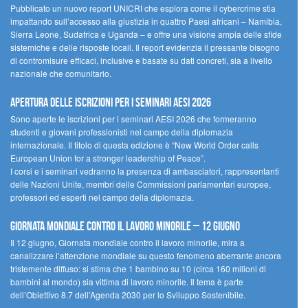
Pubblicato un nuovo report UNICRI che esplora come il cybercrime stia
impattando sull’accesso alla giustizia in quattro Paesi africani – Namibia,
Sierra Leone, Sudafrica e Uganda – e offre una visione ampia delle sfide
sistemiche e delle risposte locali. Il report evidenzia il pressante bisogno
di contromisure efficaci, inclusive e basate su dati concreti, sia a livello
nazionale che comunitario.
Apertura delle iscrizioni per i seminari AESI 2026
Sono aperte le iscrizioni per i seminari AESI 2026 che formeranno
studenti e giovani professionisti nel campo della diplomazia
internazionale. Il titolo di questa edizione è “New World Order calls
European Union for a stronger leadership of Peace”.
I corsi e i seminari vedranno la presenza di ambasciatori, rappresentanti
delle Nazioni Unite, membri delle Commissioni parlamentari europee,
professori ed esperti nel campo della diplomazia.
Giornata mondiale contro il lavoro minorile – 12 giugno
Il 12 giugno, Giornata mondiale contro il lavoro minorile, mira a
canalizzare l’attenzione mondiale su questo fenomeno aberrante ancora
tristemente diffuso: si stima che 1 bambino su 10 (circa 160 milioni di
bambini al mondo) sia vittima di lavoro minorile. Il tema è parte
dell’Obiettivo 8.7 dell’Agenda 2030 per lo Sviluppo Sostenibile.