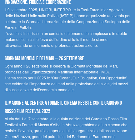
innovazione, fiducia e cooperazione
Il 9 settembre 2025, UNICRI, INTERPOL e la Task Force Inter-Agenzia
delle Nazioni Unite sulla Polizia (IATF-P) hanno organizzato un evento per
celebrare la Giornata Internazionale della Cooperazione a Sostegno delle
Forze di Polizia.
L’evento si inserisce in un contesto estremamente complesso e in rapido
mutamento, in cui le forze dell’ordine di tutto il mondo stanno
attraversando un momento di profonda trasformazione.
Giornata Mondiale dei Mari – 26 settembre
Ogni anno il 26 settembre si celebra la Giornata Mondiale dei Mari,
promossa dall’Organizzazione Marittima Internazionale (IMO).
Il tema scelto per il 2025 è: “Our Ocean, Our Obligation, Our Opportunity”
che evidenzia l’importanza dei mari nella protezione della vita, dei mezzi
di sussistenza e dell’economia mondiale.
Il margine al centro: a Forme il cinema resiste con il Garofano
Rosso Film Festival 2025
Al via dal 1 al 7 settembre, alla quinta edizione del Garofano Rosso Film
Festival a Forme di Massa d’Albe in Abruzzo, emblema di un cinema che
resiste. L’evento, gratuito e aperto a tutti, è organizzato dall’associazione
CinemAbruzzo, gode del patrocinio del Parlamento Europeo ed è