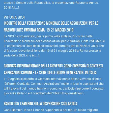
presso il Senato della Repubblica, la presentazione Rapporto Annuo
2018 A […]
WFUNA SIOI
Incontro della Federazione Mondiale delle Associazioni per le
Nazioni Unite (WFUNA) Roma, 19-21 maggio 2019
La SIOI ha organizzato, per la prima volta in Italia, l’incontro della
Federazione Mondiale delle Associazioni per le Nazioni Unite (WFUNA) e
in particolare la Rete delle associazioni europee per le Nazioni Unite che
vi fa capo. L’evento si tiene dal 19 al 21 maggio 2019 a Roma presso la
sede della SIOI, che è […]
GIORNATA INTERNAZIONALE DELLA GIOVENTÙ 2026: DIVERSITÀ DI CONTESTI,
ASPIRAZIONI COMUNI E LE SFIDE DELLE NUOVE GENERAZIONI IN ITALIA
Il 12 agosto si celebra la Giornata Internazionale della Gioventù, il tema
“Different Contexts, Common Aspirations” mette in luce le aspirazioni che
tutti i giovani del mondo hanno in comune. L’articolo ripercorre il contesto
giovanile italiano e il contributo dell’UNICRI su questi temi.
Bando Con i Bambini sulla dispersione scolastica
Con i Bambini lancia il bando “Opportunità per me, un futuro migliore