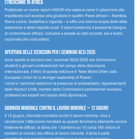
cybercrime in Africa
Pubblicato un nuovo report UNICRI che esplora come il cybercrime stia
impattando sull’accesso alla giustizia in quattro Paesi africani – Namibia,
Sierra Leone, Sudafrica e Uganda – e offre una visione ampia delle sfide
sistemiche e delle risposte locali. Il report evidenzia il pressante bisogno
di contromisure efficaci, inclusive e basate su dati concreti, sia a livello
nazionale che comunitario.
Apertura delle iscrizioni per i seminari AESI 2026
Sono aperte le iscrizioni per i seminari AESI 2026 che formeranno
studenti e giovani professionisti nel campo della diplomazia
internazionale. Il titolo di questa edizione è “New World Order calls
European Union for a stronger leadership of Peace”.
I corsi e i seminari vedranno la presenza di ambasciatori, rappresentanti
delle Nazioni Unite, membri delle Commissioni parlamentari europee,
professori ed esperti nel campo della diplomazia.
Giornata mondiale contro il lavoro minorile – 12 giugno
Il 12 giugno, Giornata mondiale contro il lavoro minorile, mira a
canalizzare l’attenzione mondiale su questo fenomeno aberrante ancora
tristemente diffuso: si stima che 1 bambino su 10 (circa 160 milioni di
bambini al mondo) sia vittima di lavoro minorile. Il tema è parte
dell’Obiettivo 8.7 dell’Agenda 2030 per lo Sviluppo Sostenibile.