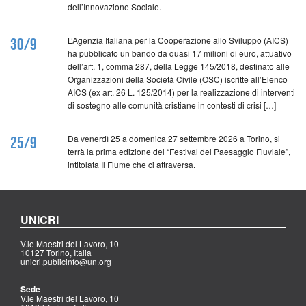
dell’Innovazione Sociale.
L’Agenzia Italiana per la Cooperazione allo Sviluppo (AICS)
30/9
ha pubblicato un bando da quasi 17 milioni di euro, attuativo
dell’art. 1, comma 287, della Legge 145/2018, destinato alle
Organizzazioni della Società Civile (OSC) iscritte all’Elenco
AICS (ex art. 26 L. 125/2014) per la realizzazione di interventi
di sostegno alle comunità cristiane in contesti di crisi […]
Da venerdì 25 a domenica 27 settembre 2026 a Torino, si
25/9
terrà la prima edizione del “Festival del Paesaggio Fluviale”,
intitolata Il Fiume che ci attraversa.
UNICRI
V.le Maestri del Lavoro, 10
10127 Torino, Italia
unicri.publicinfo@un.org
Sede
V.le Maestri del Lavoro, 10