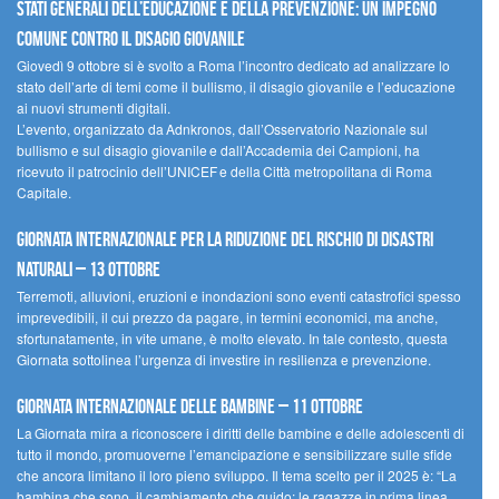
Stati Generali dell’Educazione e della Prevenzione: un impegno
comune contro il disagio giovanile
Giovedì 9 ottobre si è svolto a Roma l’incontro dedicato ad analizzare lo
stato dell’arte di temi come il bullismo, il disagio giovanile e l’educazione
ai nuovi strumenti digitali.
L’evento, organizzato da Adnkronos, dall’Osservatorio Nazionale sul
bullismo e sul disagio giovanile e dall’Accademia dei Campioni, ha
ricevuto il patrocinio dell’UNICEF e della Città metropolitana di Roma
Capitale.
Giornata internazionale per la riduzione del rischio di disastri
naturali – 13 ottobre
Terremoti, alluvioni, eruzioni e inondazioni sono eventi catastrofici spesso
imprevedibili, il cui prezzo da pagare, in termini economici, ma anche,
sfortunatamente, in vite umane, è molto elevato. In tale contesto, questa
Giornata sottolinea l’urgenza di investire in resilienza e prevenzione.
Giornata internazionale delle bambine – 11 ottobre
La Giornata mira a riconoscere i diritti delle bambine e delle adolescenti di
tutto il mondo, promuoverne l’emancipazione e sensibilizzare sulle sfide
che ancora limitano il loro pieno sviluppo. Il tema scelto per il 2025 è: “La
bambina che sono, il cambiamento che guido: le ragazze in prima linea