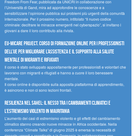
Freedom From Fear, pubblicata da UNICRI in collaborazione con
l’Università di Gand, mira ad approfondire le conoscenze e a
sensibilizzare l’opinione pubblica sui problemi più urgenti della comunità
internazionale. Per il prossimo numero, intitolato “Il nuovo codice
criminale: decifrare le minacce emergenti nel cyberspazio”, si invitano i
giovani a dare il loro contributo alla rivista.
EU-MiCare Project. Corso di formazione online per i professionisti
dell’UE per migliorare l’assistenza e il supporto alla salute
mentale di migranti e rifugiati
Il corso è stato sviluppato appositamente per professionisti e volontari che
lavorano con migranti e rifugiati e hanno a cuore il loro benessere
mentale.
Il corso online è disponibile sulla apposita piattaforma di apprendimento,
è asincrono e non ci sono lezioni frontali.
Resilienza nel Sahel: il nesso tra i cambiamenti climatici e
l’estremismo violento in Mauritania
L’aumento dei casi di estremismo violento e gli effetti del cambiamento
climatico stanno creando nuove minacce in Africa occidentale. Nella
conferenza “Climate Talks” di giugno 2025 è emersa la necessità di
risposte urgenti e coordinate e la Germania, in collaborazione con