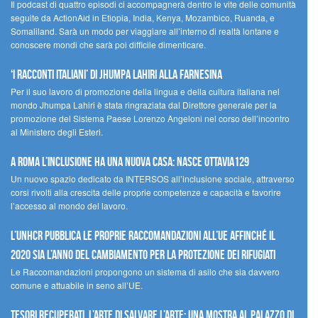
Il podcast di quattro episodi ci accompagnerà dentro le vite delle comunità
seguite da ActionAid in Etiopia, India, Kenya, Mozambico, Ruanda, e
Somaliland. Sarà un modo per viaggiare all’interno di realtà lontane e
conoscere mondi che sarà poi difficile dimenticare.
‘I racconti italiani’ di Jhumpa Lahiri alla Farnesina
Per il suo lavoro di promozione della lingua e della cultura italiana nel
mondo Jhumpa Lahiri è stata ringraziata dal Direttore generale per la
promozione del Sistema Paese Lorenzo Angeloni nel corso dell’incontro
al Ministero degli Esteri.
A Roma l’inclusione ha una nuova casa: nasce Ottavia129
Un nuovo spazio dedicato da INTERSOS all’inclusione sociale, attraverso
corsi rivolti alla crescita delle proprie competenze e capacità e favorire
l’accesso al mondo del lavoro.
L’UNHCR pubblica le proprie raccomandazioni all’UE affinché il
2020 sia l’anno del cambiamento per la protezione dei rifugiati
Le Raccomandazioni propongono un sistema di asilo che sia davvero
comune e attuabile in seno all’UE.
Tesori recuperati, l’arte di salvare l’arte: una mostra al Palazzo di