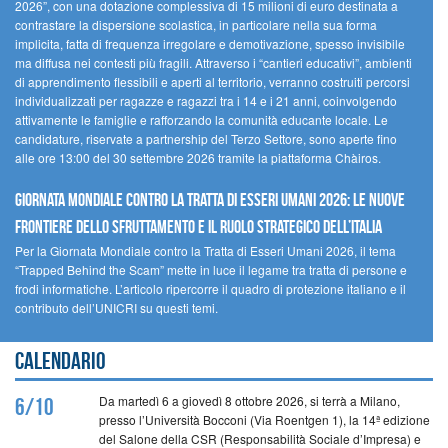
2026”, con una dotazione complessiva di 15 milioni di euro destinata a
contrastare la dispersione scolastica, in particolare nella sua forma
implicita, fatta di frequenza irregolare e demotivazione, spesso invisibile
ma diffusa nei contesti più fragili. Attraverso i “cantieri educativi”, ambienti
di apprendimento flessibili e aperti al territorio, verranno costruiti percorsi
individualizzati per ragazze e ragazzi tra i 14 e i 21 anni, coinvolgendo
attivamente le famiglie e rafforzando la comunità educante locale. Le
candidature, riservate a partnership del Terzo Settore, sono aperte fino
alle ore 13:00 del 30 settembre 2026 tramite la piattaforma Chàiros.
GIORNATA MONDIALE CONTRO LA TRATTA DI ESSERI UMANI 2026: LE NUOVE
FRONTIERE DELLO SFRUTTAMENTO E IL RUOLO STRATEGICO DELL’ITALIA
Per la Giornata Mondiale contro la Tratta di Esseri Umani 2026, il tema
“Trapped Behind the Scam” mette in luce il legame tra tratta di persone e
frodi informatiche. L’articolo ripercorre il quadro di protezione italiano e il
contributo dell’UNICRI su questi temi.
Calendario
Da martedì 6 a giovedì 8 ottobre 2026, si terrà a Milano,
6/10
presso l’Università Bocconi (Via Roentgen 1), la 14ª edizione
del Salone della CSR (Responsabilità Sociale d’Impresa) e