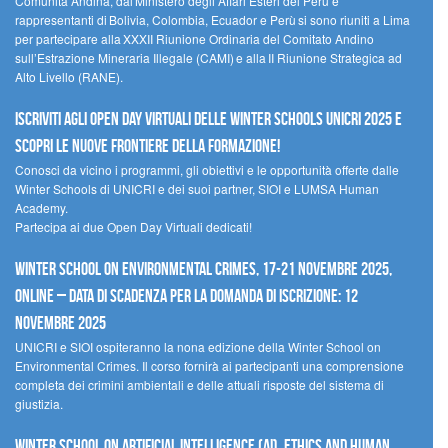
Comunità Andina, dal Ministero degli Affari Esteri del Perù e
rappresentanti di Bolivia, Colombia, Ecuador e Perù si sono riuniti a Lima
per partecipare alla XXXII Riunione Ordinaria del Comitato Andino
sull’Estrazione Mineraria Illegale (CAMI) e alla II Riunione Strategica ad
Alto Livello (RANE).
Iscriviti agli Open Day Virtuali delle Winter Schools UNICRI 2025 e
scopri le nuove frontiere della formazione!
Conosci da vicino i programmi, gli obiettivi e le opportunità offerte dalle
Winter Schools di UNICRI e dei suoi partner, SIOI e LUMSA Human
Academy.
Partecipa ai due Open Day Virtuali dedicati!
Winter School on Environmental Crimes, 17-21 novembre 2025,
Online – Data di scadenza per la domanda di iscrizione: 12
novembre 2025
UNICRI e SIOI ospiteranno la nona edizione della Winter School on
Environmental Crimes. Il corso fornirà ai partecipanti una comprensione
completa dei crimini ambientali e delle attuali risposte del sistema di
giustizia.
Winter School on Artificial Intelligence (AI), Ethics and Human