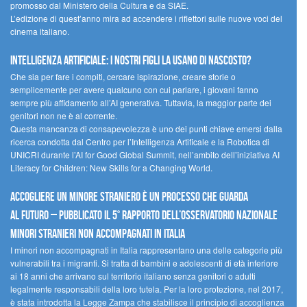
promosso dal Ministero della Cultura e da SIAE.
L’edizione di quest’anno mira ad accendere i riflettori sulle nuove voci del
cinema italiano.
Intelligenza artificiale: i nostri figli la usano di nascosto?
Che sia per fare i compiti, cercare ispirazione, creare storie o
semplicemente per avere qualcuno con cui parlare, i giovani fanno
sempre più affidamento all’AI generativa. Tuttavia, la maggior parte dei
genitori non ne è al corrente.
Questa mancanza di consapevolezza è uno dei punti chiave emersi dalla
ricerca condotta dal Centro per l’Intelligenza Artificale e la Robotica di
UNICRI durante l’AI for Good Global Summit, nell’ambito dell’iniziativa AI
Literacy for Children: New Skills for a Changing World.
Accogliere un minore straniero è un processo che guarda
al futuro – Pubblicato il 5° rapporto dell’Osservatorio Nazionale
Minori Stranieri Non Accompagnati in Italia
I minori non accompagnati in Italia rappresentano una delle categorie più
vulnerabili tra i migranti. Si tratta di bambini e adolescenti di età inferiore
ai 18 anni che arrivano sul territorio italiano senza genitori o adulti
legalmente responsabili della loro tutela. Per la loro protezione, nel 2017,
è stata introdotta la Legge Zampa che stabilisce il principio di accoglienza