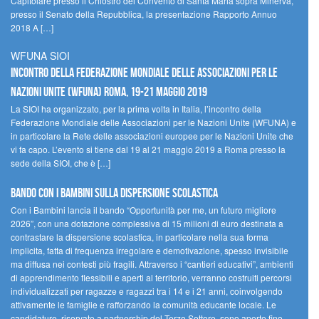
Capitolare presso il Chiostro del Convento di Santa Maria sopra Minerva,
presso il Senato della Repubblica, la presentazione Rapporto Annuo
2018 A […]
WFUNA SIOI
Incontro della Federazione Mondiale delle Associazioni per le
Nazioni Unite (WFUNA) Roma, 19-21 maggio 2019
La SIOI ha organizzato, per la prima volta in Italia, l’incontro della
Federazione Mondiale delle Associazioni per le Nazioni Unite (WFUNA) e
in particolare la Rete delle associazioni europee per le Nazioni Unite che
vi fa capo. L’evento si tiene dal 19 al 21 maggio 2019 a Roma presso la
sede della SIOI, che è […]
Bando Con i Bambini sulla dispersione scolastica
Con i Bambini lancia il bando “Opportunità per me, un futuro migliore
2026”, con una dotazione complessiva di 15 milioni di euro destinata a
contrastare la dispersione scolastica, in particolare nella sua forma
implicita, fatta di frequenza irregolare e demotivazione, spesso invisibile
ma diffusa nei contesti più fragili. Attraverso i “cantieri educativi”, ambienti
di apprendimento flessibili e aperti al territorio, verranno costruiti percorsi
individualizzati per ragazze e ragazzi tra i 14 e i 21 anni, coinvolgendo
attivamente le famiglie e rafforzando la comunità educante locale. Le
candidature, riservate a partnership del Terzo Settore, sono aperte fino