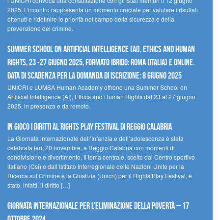
l’UNICRI convoca una consultazione con gli Stati membri il 12 giugno
2025. L’incontro rappresenta un momento cruciale per valutare i risultati
ottenuti e ridefinire le priorità nel campo della sicurezza e della
prevenzione del crimine.
Summer School on Artificial Intelligence (AI), Ethics and Human
Rights, 23 -27 giugno 2025, Formato Ibrido: Roma (Italia) e online.
Data di scadenza per la domanda di iscrizione: 8 giugno 2025
UNICRI e LUMSA Human Academy offrono una Summer School on
Artificial Intelligence (AI), Ethics and Human Rights dal 23 al 27 giugno
2025, in presenza e da remoto.
In gioco i diritti al Rights Play Festival di Reggio Calabria
La Giornata internazionale dell’Infanzia e dell’adolescenza è stata
celebrata ieri, 20 novembre, a Reggio Calabria con momenti di
condivisione e divertimento. Il tema centrale, scelto dal Centro sportivo
italiano (Csi) e dall’Istituto Interregionale delle Nazioni Unite per la
Ricerca sul Crimine e la Giustizia (Unicri) per il Rights Play Festival, è
stato, infatti, il diritto […]
Giornata internazionale per l’eliminazione della povertà – 17
ottobre 2024