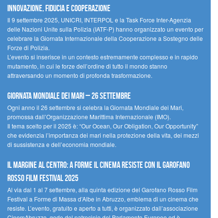
innovazione, fiducia e cooperazione
Il 9 settembre 2025, UNICRI, INTERPOL e la Task Force Inter-Agenzia
delle Nazioni Unite sulla Polizia (IATF-P) hanno organizzato un evento per
celebrare la Giornata Internazionale della Cooperazione a Sostegno delle
Forze di Polizia.
L’evento si inserisce in un contesto estremamente complesso e in rapido
mutamento, in cui le forze dell’ordine di tutto il mondo stanno
attraversando un momento di profonda trasformazione.
Giornata Mondiale dei Mari – 26 settembre
Ogni anno il 26 settembre si celebra la Giornata Mondiale dei Mari,
promossa dall’Organizzazione Marittima Internazionale (IMO).
Il tema scelto per il 2025 è: “Our Ocean, Our Obligation, Our Opportunity”
che evidenzia l’importanza dei mari nella protezione della vita, dei mezzi
di sussistenza e dell’economia mondiale.
Il margine al centro: a Forme il cinema resiste con il Garofano
Rosso Film Festival 2025
Al via dal 1 al 7 settembre, alla quinta edizione del Garofano Rosso Film
Festival a Forme di Massa d’Albe in Abruzzo, emblema di un cinema che
resiste. L’evento, gratuito e aperto a tutti, è organizzato dall’associazione
CinemAbruzzo, gode del patrocinio del Parlamento Europeo ed è