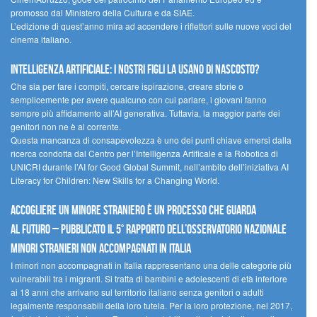
promosso dal Ministero della Cultura e da SIAE.
L’edizione di quest’anno mira ad accendere i riflettori sulle nuove voci del
cinema italiano.
Intelligenza artificiale: i nostri figli la usano di nascosto?
Che sia per fare i compiti, cercare ispirazione, creare storie o
semplicemente per avere qualcuno con cui parlare, i giovani fanno
sempre più affidamento all’AI generativa. Tuttavia, la maggior parte dei
genitori non ne è al corrente.
Questa mancanza di consapevolezza è uno dei punti chiave emersi dalla
ricerca condotta dal Centro per l’Intelligenza Artificale e la Robotica di
UNICRI durante l’AI for Good Global Summit, nell’ambito dell’iniziativa AI
Literacy for Children: New Skills for a Changing World.
Accogliere un minore straniero è un processo che guarda
al futuro – Pubblicato il 5° rapporto dell’Osservatorio Nazionale
Minori Stranieri Non Accompagnati in Italia
I minori non accompagnati in Italia rappresentano una delle categorie più
vulnerabili tra i migranti. Si tratta di bambini e adolescenti di età inferiore
ai 18 anni che arrivano sul territorio italiano senza genitori o adulti
legalmente responsabili della loro tutela. Per la loro protezione, nel 2017,