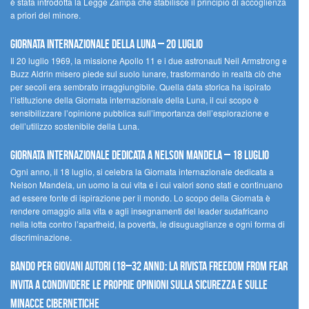
è stata introdotta la Legge Zampa che stabilisce il principio di accoglienza
a priori del minore.
Giornata Internazionale della Luna – 20 luglio
Il 20 luglio 1969, la missione Apollo 11 e i due astronauti Neil Armstrong e
Buzz Aldrin misero piede sul suolo lunare, trasformando in realtà ciò che
per secoli era sembrato irraggiungibile. Quella data storica ha ispirato
l’istituzione della Giornata internazionale della Luna, il cui scopo è
sensibilizzare l’opinione pubblica sull’importanza dell’esplorazione e
dell’utilizzo sostenibile della Luna.
Giornata internazionale dedicata a Nelson Mandela – 18 luglio
Ogni anno, il 18 luglio, si celebra la Giornata internazionale dedicata a
Nelson Mandela, un uomo la cui vita e i cui valori sono stati e continuano
ad essere fonte di ispirazione per il mondo. Lo scopo della Giornata è
rendere omaggio alla vita e agli insegnamenti del leader sudafricano
nella lotta contro l’apartheid, la povertà, le disuguaglianze e ogni forma di
discriminazione.
Bando per giovani autori (18–32 anni): la Rivista Freedom From Fear
invita a condividere le proprie opinioni sulla sicurezza e sulle
minacce cibernetiche