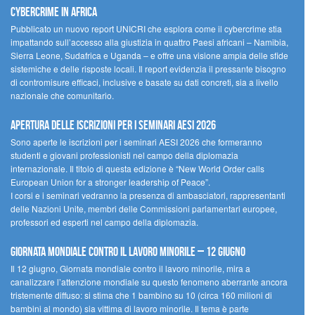
cybercrime in Africa
Pubblicato un nuovo report UNICRI che esplora come il cybercrime stia
impattando sull’accesso alla giustizia in quattro Paesi africani – Namibia,
Sierra Leone, Sudafrica e Uganda – e offre una visione ampia delle sfide
sistemiche e delle risposte locali. Il report evidenzia il pressante bisogno
di contromisure efficaci, inclusive e basate su dati concreti, sia a livello
nazionale che comunitario.
Apertura delle iscrizioni per i seminari AESI 2026
Sono aperte le iscrizioni per i seminari AESI 2026 che formeranno
studenti e giovani professionisti nel campo della diplomazia
internazionale. Il titolo di questa edizione è “New World Order calls
European Union for a stronger leadership of Peace”.
I corsi e i seminari vedranno la presenza di ambasciatori, rappresentanti
delle Nazioni Unite, membri delle Commissioni parlamentari europee,
professori ed esperti nel campo della diplomazia.
Giornata mondiale contro il lavoro minorile – 12 giugno
Il 12 giugno, Giornata mondiale contro il lavoro minorile, mira a
canalizzare l’attenzione mondiale su questo fenomeno aberrante ancora
tristemente diffuso: si stima che 1 bambino su 10 (circa 160 milioni di
bambini al mondo) sia vittima di lavoro minorile. Il tema è parte