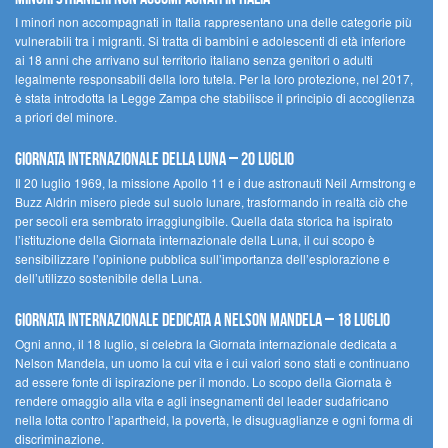
I minori non accompagnati in Italia rappresentano una delle categorie più
vulnerabili tra i migranti. Si tratta di bambini e adolescenti di età inferiore
ai 18 anni che arrivano sul territorio italiano senza genitori o adulti
legalmente responsabili della loro tutela. Per la loro protezione, nel 2017,
è stata introdotta la Legge Zampa che stabilisce il principio di accoglienza
a priori del minore.
Giornata Internazionale della Luna – 20 luglio
Il 20 luglio 1969, la missione Apollo 11 e i due astronauti Neil Armstrong e
Buzz Aldrin misero piede sul suolo lunare, trasformando in realtà ciò che
per secoli era sembrato irraggiungibile. Quella data storica ha ispirato
l’istituzione della Giornata internazionale della Luna, il cui scopo è
sensibilizzare l’opinione pubblica sull’importanza dell’esplorazione e
dell’utilizzo sostenibile della Luna.
Giornata internazionale dedicata a Nelson Mandela – 18 luglio
Ogni anno, il 18 luglio, si celebra la Giornata internazionale dedicata a
Nelson Mandela, un uomo la cui vita e i cui valori sono stati e continuano
ad essere fonte di ispirazione per il mondo. Lo scopo della Giornata è
rendere omaggio alla vita e agli insegnamenti del leader sudafricano
nella lotta contro l’apartheid, la povertà, le disuguaglianze e ogni forma di
discriminazione.