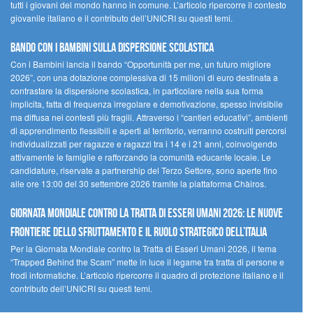
tutti i giovani del mondo hanno in comune. L’articolo ripercorre il contesto
giovanile italiano e il contributo dell’UNICRI su questi temi.
Bando Con i Bambini sulla dispersione scolastica
Con i Bambini lancia il bando “Opportunità per me, un futuro migliore
2026”, con una dotazione complessiva di 15 milioni di euro destinata a
contrastare la dispersione scolastica, in particolare nella sua forma
implicita, fatta di frequenza irregolare e demotivazione, spesso invisibile
ma diffusa nei contesti più fragili. Attraverso i “cantieri educativi”, ambienti
di apprendimento flessibili e aperti al territorio, verranno costruiti percorsi
individualizzati per ragazze e ragazzi tra i 14 e i 21 anni, coinvolgendo
attivamente le famiglie e rafforzando la comunità educante locale. Le
candidature, riservate a partnership del Terzo Settore, sono aperte fino
alle ore 13:00 del 30 settembre 2026 tramite la piattaforma Chàiros.
GIORNATA MONDIALE CONTRO LA TRATTA DI ESSERI UMANI 2026: LE NUOVE
FRONTIERE DELLO SFRUTTAMENTO E IL RUOLO STRATEGICO DELL’ITALIA
Per la Giornata Mondiale contro la Tratta di Esseri Umani 2026, il tema
“Trapped Behind the Scam” mette in luce il legame tra tratta di persone e
frodi informatiche. L’articolo ripercorre il quadro di protezione italiano e il
contributo dell’UNICRI su questi temi.