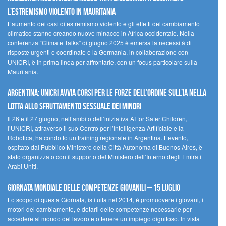
l’estremismo violento in Mauritania
L’aumento dei casi di estremismo violento e gli effetti del cambiamento
climatico stanno creando nuove minacce in Africa occidentale. Nella
conferenza “Climate Talks” di giugno 2025 è emersa la necessità di
risposte urgenti e coordinate e la Germania, in collaborazione con
UNICRI, è in prima linea per affrontarle, con un focus particolare sulla
Mauritania.
Argentina: UNICRI avvia corsi per le forze dell’ordine sull’IA nella
lotta allo sfruttamento sessuale dei minori
Il 26 e il 27 giugno, nell’ambito dell’iniziativa AI for Safer Children,
l’UNICRI, attraverso il suo Centro per l’Intelligenza Artificiale e la
Robotica, ha condotto un training regionale in Argentina. L’evento,
ospitato dal Pubblico Ministero della Città Autonoma di Buenos Aires, è
stato organizzato con il supporto del Ministero dell’Interno degli Emirati
Arabi Uniti.
Giornata Mondiale delle Competenze Giovanili – 15 luglio
Lo scopo di questa Giornata, istituita nel 2014, è promuovere i giovani, i
motori del cambiamento, e dotarli delle competenze necessarie per
accedere al mondo del lavoro e ottenere un impiego dignitoso. In vista