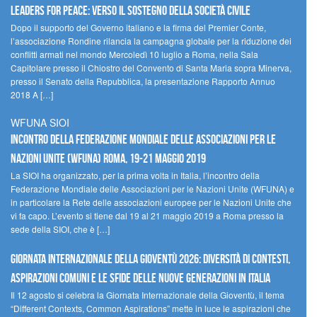
Leaders for peace: verso il sostegno della società civile
Dopo il supporto del Governo italiano e la firma del Premier Conte,
l’associazione Rondine rilancia la campagna globale per la riduzione dei
conflitti armati nel mondo Mercoledì 10 luglio a Roma, nella Sala
Capitolare presso il Chiostro del Convento di Santa Maria sopra Minerva,
presso il Senato della Repubblica, la presentazione Rapporto Annuo
2018 A […]
WFUNA SIOI
Incontro della Federazione Mondiale delle Associazioni per le
Nazioni Unite (WFUNA) Roma, 19-21 maggio 2019
La SIOI ha organizzato, per la prima volta in Italia, l’incontro della
Federazione Mondiale delle Associazioni per le Nazioni Unite (WFUNA) e
in particolare la Rete delle associazioni europee per le Nazioni Unite che
vi fa capo. L’evento si tiene dal 19 al 21 maggio 2019 a Roma presso la
sede della SIOI, che è […]
GIORNATA INTERNAZIONALE DELLA GIOVENTÙ 2026: DIVERSITÀ DI CONTESTI,
ASPIRAZIONI COMUNI E LE SFIDE DELLE NUOVE GENERAZIONI IN ITALIA
Il 12 agosto si celebra la Giornata Internazionale della Gioventù, il tema
“Different Contexts, Common Aspirations” mette in luce le aspirazioni che