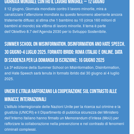
Giornata mondiale contro il lavoro minorile – 12 giugno
Il 12 giugno, Giornata mondiale contro il lavoro minorile, mira a
canalizzare l’attenzione mondiale su questo fenomeno aberrante ancora
tristemente diffuso: si stima che 1 bambino su 10 (circa 160 milioni di
bambini al mondo) sia vittima di lavoro minorile. Il tema è parte
dell’Obiettivo 8.7 dell’Agenda 2030 per lo Sviluppo Sostenibile.
Summer School on Misinformation, Disinformation and Hate Speech,
30 giugno-4 luglio 2025. Formato ibrido: Roma (Italia) e online. Data
di scadenza per la domanda di iscrizione: 16 giugno 2025
La 3ª edizione della Summer School on Misinformation, Disinformation,
and Hate Speech sarà tenuta in formato ibrido dal 30 giugno al 4 luglio
2025.
UNICRI e l’Italia rafforzano la cooperazione sul contrasto alle
minacce internazionali
L’Istituto interregionale delle Nazioni Unite per la ricerca sul crimine e la
giustizia (UNICRI) e il Dipartimento di pubblica sicurezza del Ministero
dell’Interno italiano hanno firmato un Memorandum d’intesa (MoU) per
rafforzare la collaborazione nella prevenzione e nel contrasto di fenomeni
criminali complessi.