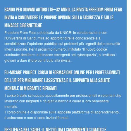
Bando per giovani autori (18–32 anni): la Rivista Freedom From Fear
invita a condividere le proprie opinioni sulla sicurezza e sulle
minacce cibernetiche
Freedom From Fear, pubblicata da UNICRI in collaborazione con
l’Università di Gand, mira ad approfondire le conoscenze e a
sensibilizzare l’opinione pubblica sui problemi più urgenti della comunità
internazionale. Per il prossimo numero, intitolato “Il nuovo codice
criminale: decifrare le minacce emergenti nel cyberspazio”, si invitano i
giovani a dare il loro contributo alla rivista.
EU-MiCare Project. Corso di formazione online per i professionisti
dell’UE per migliorare l’assistenza e il supporto alla salute
mentale di migranti e rifugiati
Il corso è stato sviluppato appositamente per professionisti e volontari che
lavorano con migranti e rifugiati e hanno a cuore il loro benessere
mentale.
Il corso online è disponibile sulla apposita piattaforma di apprendimento,
è asincrono e non ci sono lezioni frontali.
Resilienza nel Sahel: il nesso tra i cambiamenti climatici e