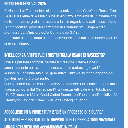
Rosso Film Festival 2025
Al via dal 1 al 7 settembre, alla quinta edizione del Garofano Rosso Film
Festival a Forme di Massa d’Albe in Abruzzo, emblema di un cinema che
resiste. L’evento, gratuito e aperto a tutti, è organizzato dall’associazione
CinemAbruzzo, gode del patrocinio del Parlamento Europeo ed è
promosso dal Ministero della Cultura e da SIAE.
L’edizione di quest’anno mira ad accendere i riflettori sulle nuove voci del
cinema italiano.
Intelligenza artificiale: i nostri figli la usano di nascosto?
Che sia per fare i compiti, cercare ispirazione, creare storie o
semplicemente per avere qualcuno con cui parlare, i giovani fanno
sempre più affidamento all’AI generativa. Tuttavia, la maggior parte dei
genitori non ne è al corrente.
Questa mancanza di consapevolezza è uno dei punti chiave emersi dalla
ricerca condotta dal Centro per l’Intelligenza Artificale e la Robotica di
UNICRI durante l’AI for Good Global Summit, nell’ambito dell’iniziativa AI
Literacy for Children: New Skills for a Changing World.
Accogliere un minore straniero è un processo che guarda
al futuro – Pubblicato il 5° rapporto dell’Osservatorio Nazionale
Minori Stranieri Non Accompagnati in Italia