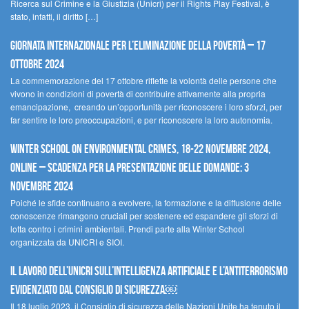
Ricerca sul Crimine e la Giustizia (Unicri) per il Rights Play Festival, è
stato, infatti, il diritto […]
Giornata internazionale per l’eliminazione della povertà – 17
ottobre 2024
La commemorazione del 17 ottobre riflette la volontà delle persone che
vivono in condizioni di povertà di contribuire attivamente alla propria
emancipazione, creando un’opportunità per riconoscere i loro sforzi, per
far sentire le loro preoccupazioni, e per riconoscere la loro autonomia.
Winter School on Environmental Crimes, 18-22 novembre 2024,
Online – Scadenza per la presentazione delle domande: 3
novembre 2024
Poiché le sfide continuano a evolvere, la formazione e la diffusione delle
conoscenze rimangono cruciali per sostenere ed espandere gli sforzi di
lotta contro i crimini ambientali. Prendi parte alla Winter School
organizzata da UNICRI e SIOI.
Il lavoro dell’UNICRI sull’intelligenza artificiale e l’antiterrorismo
evidenziato dal Consiglio di Sicurezza￼
Il 18 luglio 2023, il Consiglio di sicurezza delle Nazioni Unite ha tenuto il