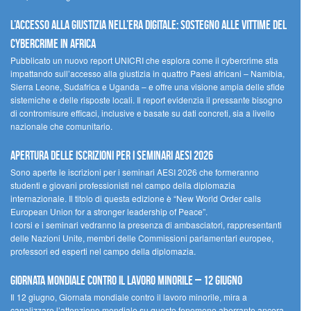
L’accesso alla giustizia nell’era digitale: sostegno alle vittime del
cybercrime in Africa
Pubblicato un nuovo report UNICRI che esplora come il cybercrime stia
impattando sull’accesso alla giustizia in quattro Paesi africani – Namibia,
Sierra Leone, Sudafrica e Uganda – e offre una visione ampia delle sfide
sistemiche e delle risposte locali. Il report evidenzia il pressante bisogno
di contromisure efficaci, inclusive e basate su dati concreti, sia a livello
nazionale che comunitario.
Apertura delle iscrizioni per i seminari AESI 2026
Sono aperte le iscrizioni per i seminari AESI 2026 che formeranno
studenti e giovani professionisti nel campo della diplomazia
internazionale. Il titolo di questa edizione è “New World Order calls
European Union for a stronger leadership of Peace”.
I corsi e i seminari vedranno la presenza di ambasciatori, rappresentanti
delle Nazioni Unite, membri delle Commissioni parlamentari europee,
professori ed esperti nel campo della diplomazia.
Giornata mondiale contro il lavoro minorile – 12 giugno
Il 12 giugno, Giornata mondiale contro il lavoro minorile, mira a
canalizzare l’attenzione mondiale su questo fenomeno aberrante ancora