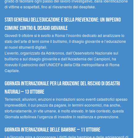
grado di facilitare ogni passo del lavoro investigativo, dalla identificazione
di vittime e sospettati, fino al rilevamento dei deepfake.
Stati Generali dell’Educazione e della Prevenzione: un impegno
comune contro il disagio giovanile
Giovedì 9 ottobre si è svolto a Roma l’incontro dedicato ad analizzare lo
stato dell’arte di temi come il bullismo, il disagio giovanile e l’educazione
ai nuovi strumenti digitali.
L’evento, organizzato da Adnkronos, dall’Osservatorio Nazionale sul
bullismo e sul disagio giovanile e dall’Accademia dei Campioni, ha
ricevuto il patrocinio dell’UNICEF e della Città metropolitana di Roma
Capitale.
Giornata internazionale per la riduzione del rischio di disastri
naturali – 13 ottobre
Terremoti, alluvioni, eruzioni e inondazioni sono eventi catastrofici spesso
imprevedibili, il cui prezzo da pagare, in termini economici, ma anche,
sfortunatamente, in vite umane, è molto elevato. In tale contesto, questa
Giornata sottolinea l’urgenza di investire in resilienza e prevenzione.
Giornata internazionale delle bambine – 11 ottobre
La Giornata mira a riconoscere i diritti delle bambine e delle adolescenti di