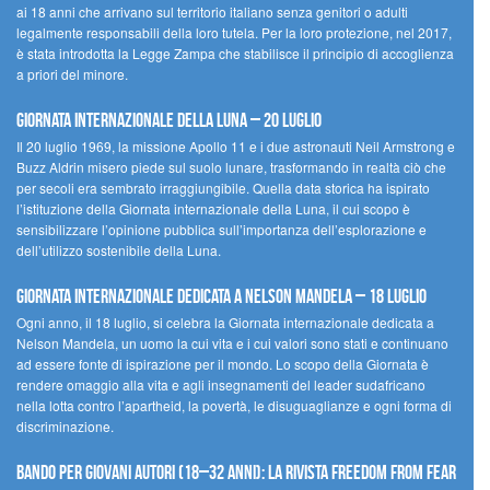
ai 18 anni che arrivano sul territorio italiano senza genitori o adulti
legalmente responsabili della loro tutela. Per la loro protezione, nel 2017,
è stata introdotta la Legge Zampa che stabilisce il principio di accoglienza
a priori del minore.
Giornata Internazionale della Luna – 20 luglio
Il 20 luglio 1969, la missione Apollo 11 e i due astronauti Neil Armstrong e
Buzz Aldrin misero piede sul suolo lunare, trasformando in realtà ciò che
per secoli era sembrato irraggiungibile. Quella data storica ha ispirato
l’istituzione della Giornata internazionale della Luna, il cui scopo è
sensibilizzare l’opinione pubblica sull’importanza dell’esplorazione e
dell’utilizzo sostenibile della Luna.
Giornata internazionale dedicata a Nelson Mandela – 18 luglio
Ogni anno, il 18 luglio, si celebra la Giornata internazionale dedicata a
Nelson Mandela, un uomo la cui vita e i cui valori sono stati e continuano
ad essere fonte di ispirazione per il mondo. Lo scopo della Giornata è
rendere omaggio alla vita e agli insegnamenti del leader sudafricano
nella lotta contro l’apartheid, la povertà, le disuguaglianze e ogni forma di
discriminazione.
Bando per giovani autori (18–32 anni): la Rivista Freedom From Fear