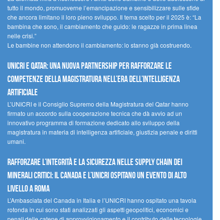
tutto il mondo, promuoverne l’emancipazione e sensibilizzare sulle sfide
che ancora limitano il loro pieno sviluppo. Il tema scelto per il 2025 è: “La
bambina che sono, il cambiamento che guido: le ragazze in prima linea
nelle crisi.”
Le bambine non attendono il cambiamento: lo stanno già costruendo.
UNICRI e Qatar: una nuova partnership per rafforzare le
competenze della magistratura nell’era dell’intelligenza
artificiale
L’UNICRI e il Consiglio Supremo della Magistratura del Qatar hanno
firmato un accordo sulla cooperazione tecnica che dà avvio ad un
innovativo programma di formazione dedicato allo sviluppo della
magistratura in materia di intelligenza artificiale, giustizia penale e diritti
umani.
Rafforzare l’integrità e la sicurezza nelle supply chain dei
minerali critici: il Canada e l’UNICRI ospitano un evento di alto
livello a Roma
L’Ambasciata del Canada in Italia e l’UNICRI hanno ospitato una tavola
rotonda in cui sono stati analizzati gli aspetti geopolitici, economici e
penali delle catene di approvvigionamento e il contributo delle tecnologie