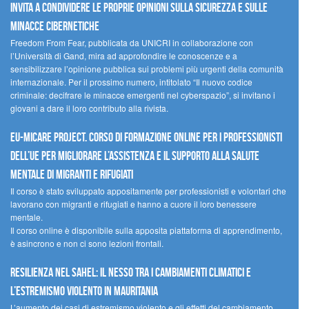
invita a condividere le proprie opinioni sulla sicurezza e sulle
minacce cibernetiche
Freedom From Fear, pubblicata da UNICRI in collaborazione con
l’Università di Gand, mira ad approfondire le conoscenze e a
sensibilizzare l’opinione pubblica sui problemi più urgenti della comunità
internazionale. Per il prossimo numero, intitolato “Il nuovo codice
criminale: decifrare le minacce emergenti nel cyberspazio”, si invitano i
giovani a dare il loro contributo alla rivista.
EU-MiCare Project. Corso di formazione online per i professionisti
dell’UE per migliorare l’assistenza e il supporto alla salute
mentale di migranti e rifugiati
Il corso è stato sviluppato appositamente per professionisti e volontari che
lavorano con migranti e rifugiati e hanno a cuore il loro benessere
mentale.
Il corso online è disponibile sulla apposita piattaforma di apprendimento,
è asincrono e non ci sono lezioni frontali.
Resilienza nel Sahel: il nesso tra i cambiamenti climatici e
l’estremismo violento in Mauritania
L’aumento dei casi di estremismo violento e gli effetti del cambiamento