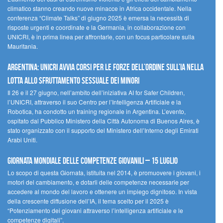
climatico stanno creando nuove minacce in Africa occidentale. Nella
conferenza “Climate Talks” di giugno 2025 è emersa la necessità di
risposte urgenti e coordinate e la Germania, in collaborazione con
UNICRI, è in prima linea per affrontarle, con un focus particolare sulla
Mauritania.
Argentina: UNICRI avvia corsi per le forze dell’ordine sull’IA nella
lotta allo sfruttamento sessuale dei minori
Il 26 e il 27 giugno, nell’ambito dell’iniziativa AI for Safer Children,
l’UNICRI, attraverso il suo Centro per l’Intelligenza Artificiale e la
Robotica, ha condotto un training regionale in Argentina. L’evento,
ospitato dal Pubblico Ministero della Città Autonoma di Buenos Aires, è
stato organizzato con il supporto del Ministero dell’Interno degli Emirati
Arabi Uniti.
Giornata Mondiale delle Competenze Giovanili – 15 luglio
Lo scopo di questa Giornata, istituita nel 2014, è promuovere i giovani, i
motori del cambiamento, e dotarli delle competenze necessarie per
accedere al mondo del lavoro e ottenere un impiego dignitoso. In vista
della crescente diffusione dell’IA, il tema scelto per il 2025 è
“Potenziamento dei giovani attraverso l’intelligenza artificiale e le
competenze digitali”.