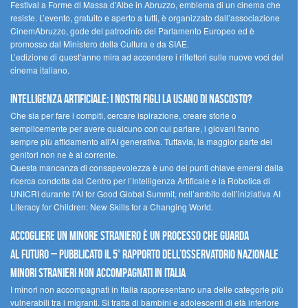
Festival a Forme di Massa d’Albe in Abruzzo, emblema di un cinema che
resiste. L’evento, gratuito e aperto a tutti, è organizzato dall’associazione
CinemAbruzzo, gode del patrocinio del Parlamento Europeo ed è
promosso dal Ministero della Cultura e da SIAE.
L’edizione di quest’anno mira ad accendere i riflettori sulle nuove voci del
cinema italiano.
Intelligenza artificiale: i nostri figli la usano di nascosto?
Che sia per fare i compiti, cercare ispirazione, creare storie o
semplicemente per avere qualcuno con cui parlare, i giovani fanno
sempre più affidamento all’AI generativa. Tuttavia, la maggior parte dei
genitori non ne è al corrente.
Questa mancanza di consapevolezza è uno dei punti chiave emersi dalla
ricerca condotta dal Centro per l’Intelligenza Artificale e la Robotica di
UNICRI durante l’AI for Good Global Summit, nell’ambito dell’iniziativa AI
Literacy for Children: New Skills for a Changing World.
Accogliere un minore straniero è un processo che guarda
al futuro – Pubblicato il 5° rapporto dell’Osservatorio Nazionale
Minori Stranieri Non Accompagnati in Italia
I minori non accompagnati in Italia rappresentano una delle categorie più
vulnerabili tra i migranti. Si tratta di bambini e adolescenti di età inferiore