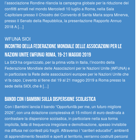
l’associazione Rondine rilancia la campagna globale per la riduzione dei
conflitti armati nel mondo Mercoledì 10 luglio a Roma, nella Sala
Capitolare presso il Chiostro del Convento di Santa Maria sopra Minerva,
presso il Senato della Repubblica, la presentazione Rapporto Annuo
2018 A […]
WFUNA SIOI
Incontro della Federazione Mondiale delle Associazioni per le
Nazioni Unite (WFUNA) Roma, 19-21 maggio 2019
La SIOI ha organizzato, per la prima volta in Italia, l’incontro della
Federazione Mondiale delle Associazioni per le Nazioni Unite (WFUNA) e
in particolare la Rete delle associazioni europee per le Nazioni Unite che
vi fa capo. L’evento si tiene dal 19 al 21 maggio 2019 a Roma presso la
sede della SIOI, che è […]
Bando Con i Bambini sulla dispersione scolastica
Con i Bambini lancia il bando “Opportunità per me, un futuro migliore
2026”, con una dotazione complessiva di 15 milioni di euro destinata a
contrastare la dispersione scolastica, in particolare nella sua forma
implicita, fatta di frequenza irregolare e demotivazione, spesso invisibile
ma diffusa nei contesti più fragili. Attraverso i “cantieri educativi”, ambienti
di apprendimento flessibili e aperti al territorio, verranno costruiti percorsi