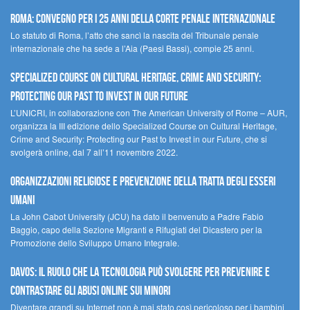
Roma: convegno per i 25 anni della Corte penale internazionale
Lo statuto di Roma, l’atto che sancì la nascita del Tribunale penale
internazionale che ha sede a l’Aia (Paesi Bassi), compie 25 anni.
Specialized Course on Cultural Heritage, Crime and Security:
Protecting our Past to Invest in our Future
L’UNICRI, in collaborazione con The American University of Rome – AUR,
organizza la III edizione dello Specialized Course on Cultural Heritage,
Crime and Security: Protecting our Past to Invest in our Future, che si
svolgerà online, dal 7 all’11 novembre 2022.
Organizzazioni religiose e prevenzione della tratta degli esseri
umani
La John Cabot University (JCU) ha dato il benvenuto a Padre Fabio
Baggio, capo della Sezione Migranti e Rifugiati del Dicastero per la
Promozione dello Sviluppo Umano Integrale.
Davos: il ruolo che la tecnologia può svolgere per prevenire e
contrastare gli abusi online sui minori
Diventare grandi su Internet non è mai stato così pericoloso per i bambini