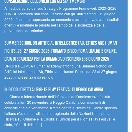
Consultazione dell’UNICRI con gli Stati membri
A metà percorso del suo Strategic Programme Framework 2023–2026,
l’UNICRI convoca una consultazione con gli Stati membri il 12 giugno
2025. L’incontro rappresenta un momento cruciale per valutare i risultati
ottenuti e ridefinire le priorità nel campo della sicurezza e della
prevenzione del crimine.
Summer School on Artificial Intelligence (AI), Ethics and Human
Rights, 23 -27 giugno 2025, Formato Ibrido: Roma (Italia) e online.
Data di scadenza per la domanda di iscrizione: 8 giugno 2025
UNICRI e LUMSA Human Academy offrono una Summer School on
Artificial Intelligence (AI), Ethics and Human Rights dal 23 al 27 giugno
2025, in presenza e da remoto.
In gioco i diritti al Rights Play Festival di Reggio Calabria
La Giornata internazionale dell’Infanzia e dell’adolescenza è stata
celebrata ieri, 20 novembre, a Reggio Calabria con momenti di
condivisione e divertimento. Il tema centrale, scelto dal Centro sportivo
italiano (Csi) e dall’Istituto Interregionale delle Nazioni Unite per la
Ricerca sul Crimine e la Giustizia (Unicri) per il Rights Play Festival, è
stato, infatti, il diritto […]