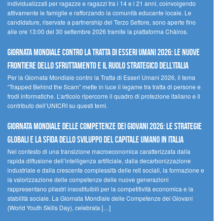
individualizzati per ragazze e ragazzi tra i 14 e i 21 anni, coinvolgendo
attivamente le famiglie e rafforzando la comunità educante locale. Le
candidature, riservate a partnership del Terzo Settore, sono aperte fino
alle ore 13:00 del 30 settembre 2026 tramite la piattaforma Chàiros.
GIORNATA MONDIALE CONTRO LA TRATTA DI ESSERI UMANI 2026: LE NUOVE
FRONTIERE DELLO SFRUTTAMENTO E IL RUOLO STRATEGICO DELL’ITALIA
Per la Giornata Mondiale contro la Tratta di Esseri Umani 2026, il tema
“Trapped Behind the Scam” mette in luce il legame tra tratta di persone e
frodi informatiche. L’articolo ripercorre il quadro di protezione italiano e il
contributo dell’UNICRI su questi temi.
GIORNATA MONDIALE DELLE COMPETENZE DEI GIOVANI 2026: LE STRATEGIE
GLOBALI E LA SFIDA DELLO SVILUPPO DEL CAPITALE UMANO IN ITALIA
Nel contesto di una transizione macroeconomica caratterizzata dalla
rapida diffusione dell’intelligenza artificiale, dalla decarbonizzazione
industriale e dalla crescente complessità delle reti sociali, la formazione e
la valorizzazione delle competenze delle nuove generazioni
rappresentano pilastri insostituibili per la competitività economica e la
stabilità sociale. La Giornata Mondiale delle Competenze dei Giovani
(World Youth Skills Day), celebrata […]