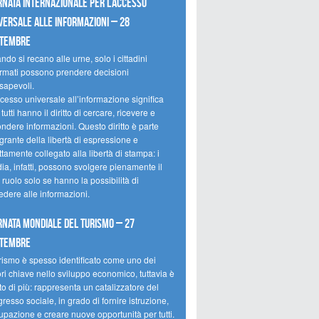
rnata internazionale per l’accesso
versale alle informazioni – 28
ttembre
do si recano alle urne, solo i cittadini
ormati possono prendere decisioni
sapevoli.
cesso universale all’informazione significa
tutti hanno il diritto di cercare, ricevere e
ondere informazioni. Questo diritto è parte
grante della libertà di espressione e
ttamente collegato alla libertà di stampa: i
ia, infatti, possono svolgere pienamente il
 ruolo solo se hanno la possibilità di
edere alle informazioni.
rnata mondiale del turismo – 27
ttembre
urismo è spesso identificato come uno dei
ori chiave nello sviluppo economico, tuttavia è
o di più: rappresenta un catalizzatore del
resso sociale, in grado di fornire istruzione,
upazione e creare nuove opportunità per tutti.