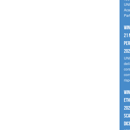
UNI
Aca
Par
Win
21 
per
20
UNI
del
cor
comp
risp
Win
Eth
202
sca
dic