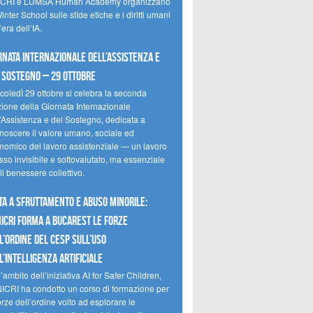
CRI e LUMSA Human Academy organizzano
inter School sulle sfide etiche e i diritti umani
’era dell’IA.
rnata internazionale dell’assistenza e
 sostegno – 29 ottobre
coledÌ 29 ottobre si celebra la seconda
zione della Giornata Internazionale
l’Assistenza e del Sostegno, dedicata a
onoscere il valore umano, sociale ed
nomico del lavoro assistenziale — un lavoro
so invisibile e sottovalutato, ma essenziale
il benessere collettivo.
ta a sfruttamento e abuso minorile:
NICRI forma a Bucarest le forze
l’ordine del CESP sull’uso
l’Intelligenza Artificiale
’ambito dell’iniziativa AI for Safer Children,
NICRI ha condotto un corso di formazione per
orze dell’ordine volto ad esplorare le