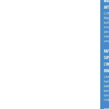
mag
art
L’U
Mag
sul
inn
allo
inte
uma
Raf
sup
l’U
Ro
L’A
han
stat
pen
con
l’in