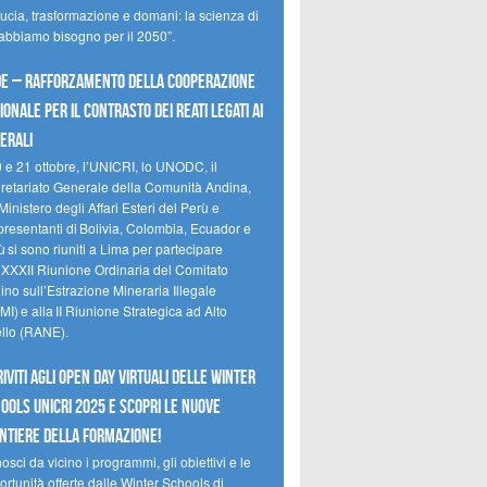
ducia, trasformazione e domani: la scienza di
 abbiamo bisogno per il 2050”.
e – Rafforzamento della cooperazione
ionale per il contrasto dei reati legati ai
erali
0 e 21 ottobre, l’UNICRI, lo UNODC, il
retariato Generale della Comunità Andina,
Ministero degli Affari Esteri del Perù e
presentanti di Bolivia, Colombia, Ecuador e
 si sono riuniti a Lima per partecipare
a XXXII Riunione Ordinaria del Comitato
no sull’Estrazione Mineraria Illegale
I) e alla II Riunione Strategica ad Alto
ello (RANE).
riviti agli Open Day Virtuali delle Winter
ools UNICRI 2025 e scopri le nuove
ntiere della formazione!
sci da vicino i programmi, gli obiettivi e le
rtunità offerte dalle Winter Schools di