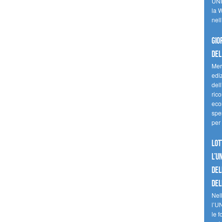
UNI
la W
nell
Gio
del
Mer
edi
del
ric
eco
spes
per 
Lot
l’U
del
del
Nell
l’U
le f