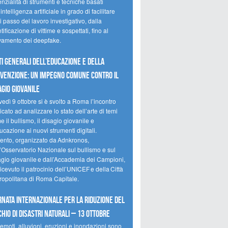
nzialità di strumenti e tecniche basati
’intelligenza artificiale in grado di facilitare
 passo del lavoro investigativo, dalla
tificazione di vittime e sospettati, fino al
evamento dei deepfake.
ti Generali dell’Educazione e della
venzione: un impegno comune contro il
agio giovanile
edì 9 ottobre si è svolto a Roma l’incontro
cato ad analizzare lo stato dell’arte di temi
 il bullismo, il disagio giovanile e
ucazione ai nuovi strumenti digitali.
vento, organizzato da Adnkronos,
l’Osservatorio Nazionale sul bullismo e sul
agio giovanile e dall’Accademia dei Campioni,
icevuto il patrocinio dell’UNICEF e della Città
ropolitana di Roma Capitale.
rnata internazionale per la riduzione del
chio di disastri naturali – 13 ottobre
emoti, alluvioni, eruzioni e inondazioni sono