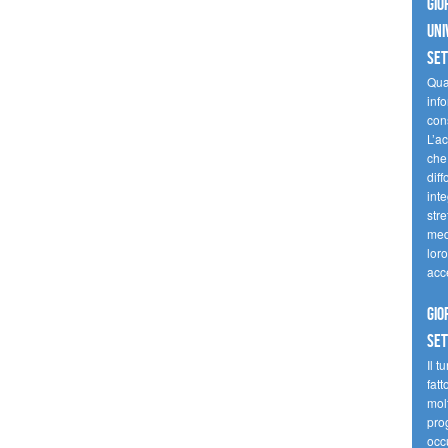
Gio
uni
se
Quan
inf
con
L’ac
che 
diff
inte
stre
med
loro
acc
Gio
se
Il t
fatt
molt
prog
occ