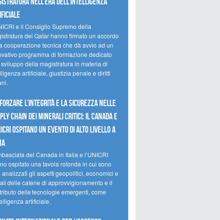
istratura nell’era dell’intelligenza
ificiale
NICRI e il Consiglio Supremo della
istratura del Qatar hanno firmato un accordo
la cooperazione tecnica che dà avvio ad un
ovativo programma di formazione dedicato
 sviluppo della magistratura in materia di
lligenza artificiale, giustizia penale e diritti
ni.
forzare l’integrità e la sicurezza nelle
ply chain dei minerali critici: il Canada e
NICRI ospitano un evento di alto livello a
ma
mbasciata del Canada in Italia e l’UNICRI
no ospitato una tavola rotonda in cui sono
i analizzati gli aspetti geopolitici, economici e
ali delle catene di approvvigionamento e il
tributo delle tecnologie emergenti, come
telligenza artificiale.