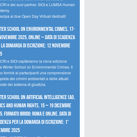
CRI e dei suoi partner, SIOI e LUMSA Human
demy.
tecipa ai due Open Day Virtuali dedicati!
ter School on Environmental Crimes, 17-
novembre 2025, Online – Data di scadenza
 la domanda di iscrizione: 12 novembre
25
CRI e SIOI ospiteranno la nona edizione
la Winter School on Environmental Crimes. Il
so fornirà ai partecipanti una comprensione
leta dei crimini ambientali e delle attuali
oste del sistema di giustizia.
ter School on Artificial Intelligence (AI),
ics and Human Rights, 15 – 19 dicembre
5, Formato Ibrido: Roma e online. Data di
denza per la domanda di iscrizione: 1°
embre 2025