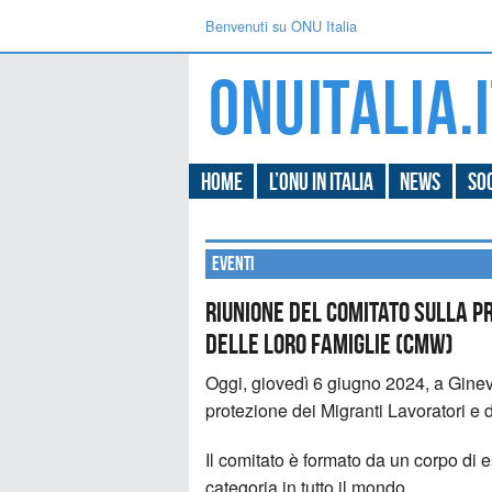
Benvenuti su ONU Italia
Home
L’ONU in Italia
News
Soc
Eventi
Riunione del Comitato sulla p
delle loro Famiglie (CMW)
Oggi, giovedì 6 giugno 2024, a Ginevr
protezione dei Migranti Lavoratori e
Il comitato è formato da un corpo di e
categoria in tutto il mondo.