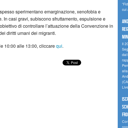
“Fi
cui
lie spesso sperimentano emarginazione, xenofobia e
te. In casi gravi, subiscono sfruttamento, espulsione e
And
 l’obiettivo di controllare l’attuazione della Convenzione in
reg
dei diritti umani dei migranti.
min
Il 2
lle 10:00 alle 13:00, cliccare
qui
.
Seg
dal 
rap
Perù
all
Andi
(CAM
Liv
Isc
Sch
fro
Cono
oppo