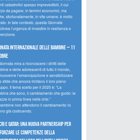
ti catastrofici spesso imprevedibili, il cui
zzo da pagare, in termini economici, ma
he, sfortunatamente, in vite umane, è molto
ato. In tale contesto, questa Giornata
olinea l’urgenza di investire in resilienza e
venzione.
rnata internazionale delle bambine – 11
obre
iornata mira a riconoscere i diritti delle
ine e delle adolescenti di tutto il mondo,
muoverne l’emancipazione e sensibilizzare
e sfide che ancora limitano il loro pieno
uppo. Il tema scelto per il 2025 è: “La
bina che sono, il cambiamento che guido: le
zze in prima linea nelle crisi.”
bambine non attendono il cambiamento: lo
nno già costruendo.
CRI e Qatar: una nuova partnership per
forzare le competenze della