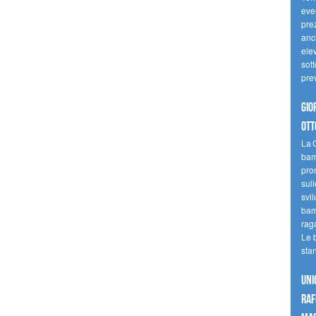
even
pre
anc
elev
sott
pre
Gio
ott
La G
bamb
pro
sull
svil
bam
raga
Le 
sta
UNI
raf