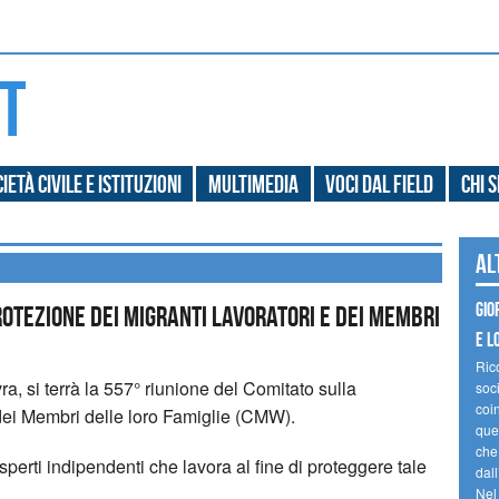
ietà civile e Istituzioni
Multimedia
Voci dal field
Chi 
Al
Gio
rotezione dei Migranti Lavoratori e dei Membri
e l
Ric
a, si terrà la 557° riunione del Comitato sulla
soc
coin
 dei Membri delle loro Famiglie (CMW).
ques
che
sperti indipendenti che lavora al fine di proteggere tale
dal
Nel