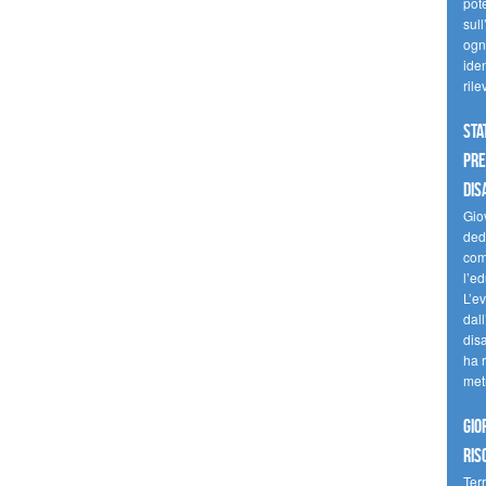
pote
sull
ogni
iden
ril
Sta
Pre
dis
Giov
dedi
come
l’ed
L’e
dal
dis
ha r
met
Gio
ris
Terr