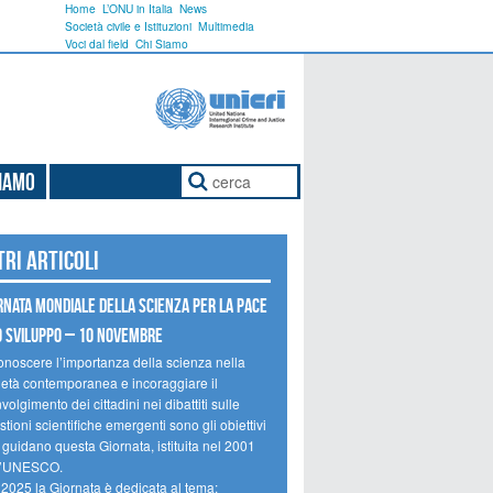
Home
L’ONU in Italia
News
Società civile e Istituzioni
Multimedia
Voci dal field
Chi Siamo
Siamo
tri articoli
rnata mondiale della scienza per la pace
o sviluppo – 10 novembre
onoscere l’importanza della scienza nella
ietà contemporanea e incoraggiare il
volgimento dei cittadini nei dibattiti sulle
tioni scientifiche emergenti sono gli obiettivi
 guidano questa Giornata, istituita nel 2001
l’UNESCO.
 2025 la Giornata è dedicata al tema: