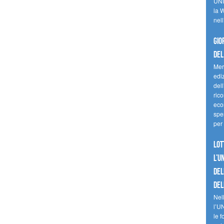
UNI
la W
nell
Gio
del
Mer
edi
del
ric
eco
spes
per 
Lot
l’U
del
del
Nell
l’U
le f