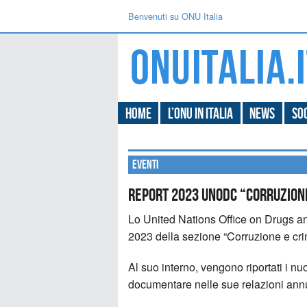
Benvenuti su ONU Italia
Home
L’ONU in Italia
News
Soc
Eventi
Report 2023 UNODC “Corruzion
Lo United Nations Office on Drugs a
2023 della sezione “Corruzione e cri
Al suo interno, vengono riportati i 
documentare nelle sue relazioni annu