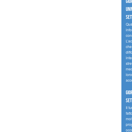
Gio
uni
se
Quan
inf
con
L’ac
che 
diff
inte
stre
med
loro
acc
Gio
se
Il t
fatt
molt
prog
occ