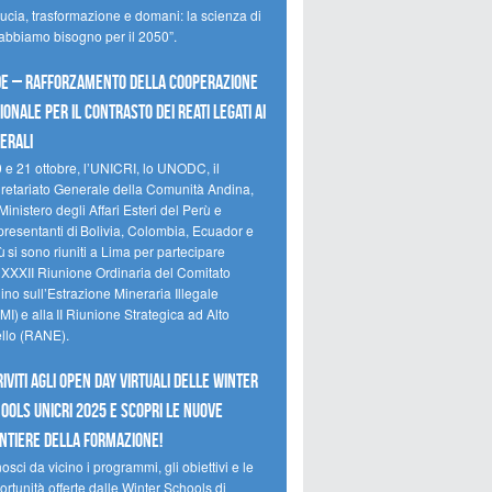
ducia, trasformazione e domani: la scienza di
 abbiamo bisogno per il 2050”.
e – Rafforzamento della cooperazione
ionale per il contrasto dei reati legati ai
erali
0 e 21 ottobre, l’UNICRI, lo UNODC, il
retariato Generale della Comunità Andina,
Ministero degli Affari Esteri del Perù e
presentanti di Bolivia, Colombia, Ecuador e
 si sono riuniti a Lima per partecipare
a XXXII Riunione Ordinaria del Comitato
no sull’Estrazione Mineraria Illegale
I) e alla II Riunione Strategica ad Alto
ello (RANE).
riviti agli Open Day Virtuali delle Winter
ools UNICRI 2025 e scopri le nuove
ntiere della formazione!
sci da vicino i programmi, gli obiettivi e le
rtunità offerte dalle Winter Schools di