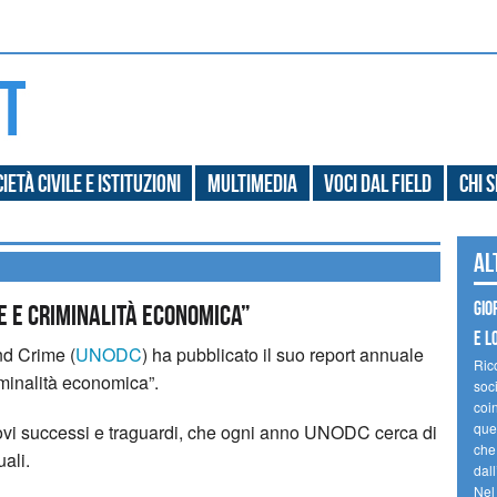
ietà civile e Istituzioni
Multimedia
Voci dal field
Chi 
Al
Gio
e e criminalità economica”
e l
nd Crime (
UNODC
) ha pubblicato il suo report annuale
Ric
minalità economica”.
soc
coin
ques
nuovi successi e traguardi, che ogni anno UNODC cerca di
che
ali.
dal
Nel