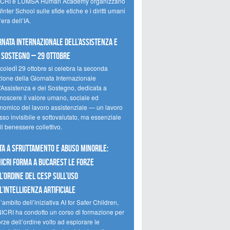
CRI e LUMSA Human Academy organizzano
inter School sulle sfide etiche e i diritti umani
’era dell’IA.
rnata internazionale dell’assistenza e
 sostegno – 29 ottobre
coledÌ 29 ottobre si celebra la seconda
zione della Giornata Internazionale
l’Assistenza e del Sostegno, dedicata a
onoscere il valore umano, sociale ed
nomico del lavoro assistenziale — un lavoro
so invisibile e sottovalutato, ma essenziale
il benessere collettivo.
ta a sfruttamento e abuso minorile:
NICRI forma a Bucarest le forze
l’ordine del CESP sull’uso
l’Intelligenza Artificiale
’ambito dell’iniziativa AI for Safer Children,
NICRI ha condotto un corso di formazione per
orze dell’ordine volto ad esplorare le