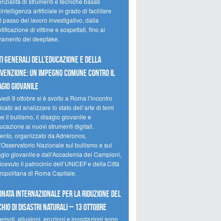
nzialità di strumenti e tecniche basati
’intelligenza artificiale in grado di facilitare
 passo del lavoro investigativo, dalla
tificazione di vittime e sospettati, fino al
evamento dei deepfake.
ti Generali dell’Educazione e della
venzione: un impegno comune contro il
agio giovanile
edì 9 ottobre si è svolto a Roma l’incontro
cato ad analizzare lo stato dell’arte di temi
 il bullismo, il disagio giovanile e
ucazione ai nuovi strumenti digitali.
vento, organizzato da Adnkronos,
l’Osservatorio Nazionale sul bullismo e sul
agio giovanile e dall’Accademia dei Campioni,
icevuto il patrocinio dell’UNICEF e della Città
ropolitana di Roma Capitale.
rnata internazionale per la riduzione del
chio di disastri naturali – 13 ottobre
emoti, alluvioni, eruzioni e inondazioni sono