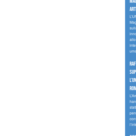
mag
art
L’U
Mag
sul
inn
allo
inte
uma
Raf
sup
l’U
Ro
L’A
han
stat
pen
con
l’in