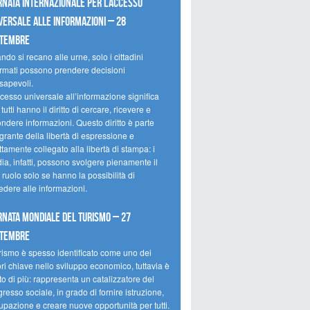
rnata internazionale per l’accesso
versale alle informazioni – 28
ttembre
do si recano alle urne, solo i cittadini
ormati possono prendere decisioni
sapevoli.
cesso universale all’informazione significa
tutti hanno il diritto di cercare, ricevere e
ondere informazioni. Questo diritto è parte
grante della libertà di espressione e
ttamente collegato alla libertà di stampa: i
ia, infatti, possono svolgere pienamente il
 ruolo solo se hanno la possibilità di
edere alle informazioni.
rnata mondiale del turismo – 27
ttembre
urismo è spesso identificato come uno dei
ori chiave nello sviluppo economico, tuttavia è
o di più: rappresenta un catalizzatore del
resso sociale, in grado di fornire istruzione,
upazione e creare nuove opportunità per tutti.