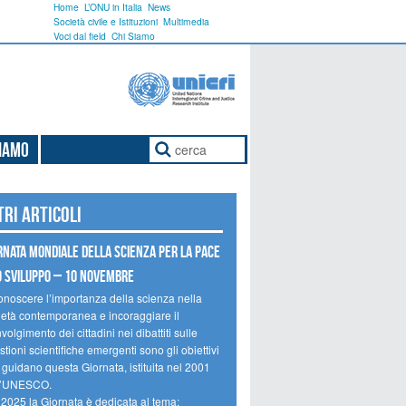
Home
L’ONU in Italia
News
Società civile e Istituzioni
Multimedia
Voci dal field
Chi Siamo
Siamo
tri articoli
rnata mondiale della scienza per la pace
o sviluppo – 10 novembre
onoscere l’importanza della scienza nella
ietà contemporanea e incoraggiare il
volgimento dei cittadini nei dibattiti sulle
tioni scientifiche emergenti sono gli obiettivi
 guidano questa Giornata, istituita nel 2001
l’UNESCO.
 2025 la Giornata è dedicata al tema: