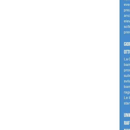
even
pre
anc
elev
sott
pre
Gio
ott
La G
bamb
pro
sull
svil
bam
raga
Le 
sta
UNI
raf