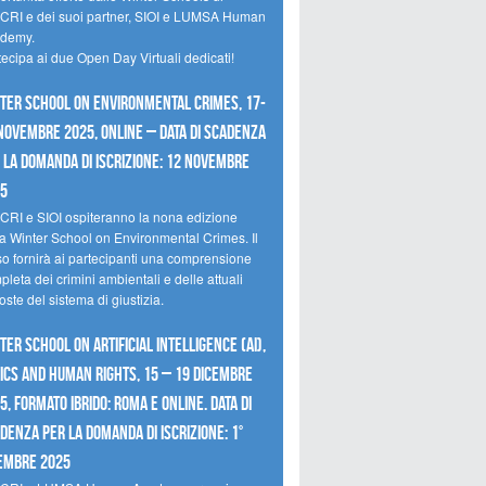
CRI e dei suoi partner, SIOI e LUMSA Human
demy.
tecipa ai due Open Day Virtuali dedicati!
ter School on Environmental Crimes, 17-
novembre 2025, Online – Data di scadenza
 la domanda di iscrizione: 12 novembre
25
CRI e SIOI ospiteranno la nona edizione
la Winter School on Environmental Crimes. Il
so fornirà ai partecipanti una comprensione
leta dei crimini ambientali e delle attuali
oste del sistema di giustizia.
ter School on Artificial Intelligence (AI),
ics and Human Rights, 15 – 19 dicembre
5, Formato Ibrido: Roma e online. Data di
denza per la domanda di iscrizione: 1°
embre 2025