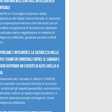
istratura nell’era dell’intelligenza
ificiale
NICRI e il Consiglio Supremo della
istratura del Qatar hanno firmato un accordo
la cooperazione tecnica che dà avvio ad un
ovativo programma di formazione dedicato
 sviluppo della magistratura in materia di
lligenza artificiale, giustizia penale e diritti
ni.
forzare l’integrità e la sicurezza nelle
ply chain dei minerali critici: il Canada e
NICRI ospitano un evento di alto livello a
ma
mbasciata del Canada in Italia e l’UNICRI
no ospitato una tavola rotonda in cui sono
i analizzati gli aspetti geopolitici, economici e
ali delle catene di approvvigionamento e il
tributo delle tecnologie emergenti, come
telligenza artificiale.