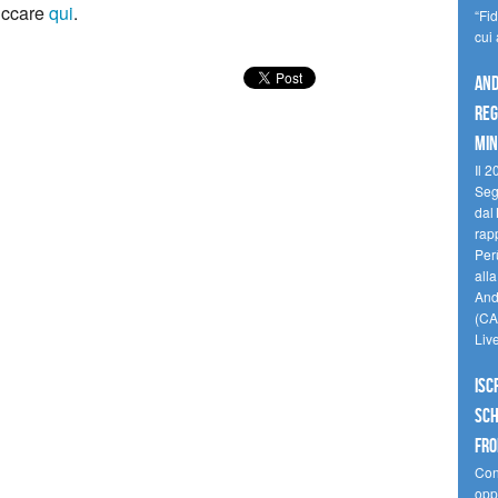
liccare
qui
.
“Fi
cui
And
reg
min
Il 2
Seg
dal 
rap
Perù
all
Andi
(CAM
Liv
Isc
Sch
fro
Cono
oppo