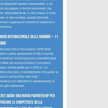
ti catastrofici spesso imprevedibili, il cui
zzo da pagare, in termini economici, ma
he, sfortunatamente, in vite umane, è molto
ato. In tale contesto, questa Giornata
olinea l’urgenza di investire in resilienza e
venzione.
rnata internazionale delle bambine – 11
obre
iornata mira a riconoscere i diritti delle
ine e delle adolescenti di tutto il mondo,
muoverne l’emancipazione e sensibilizzare
e sfide che ancora limitano il loro pieno
uppo. Il tema scelto per il 2025 è: “La
bina che sono, il cambiamento che guido: le
zze in prima linea nelle crisi.”
bambine non attendono il cambiamento: lo
nno già costruendo.
CRI e Qatar: una nuova partnership per
forzare le competenze della