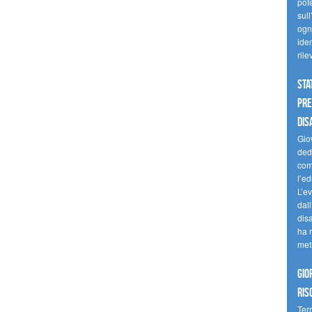
pote
sull
ogni
iden
ril
Sta
Pre
dis
Giov
dedi
come
l’ed
L’e
dal
dis
ha r
met
Gio
ris
Terr