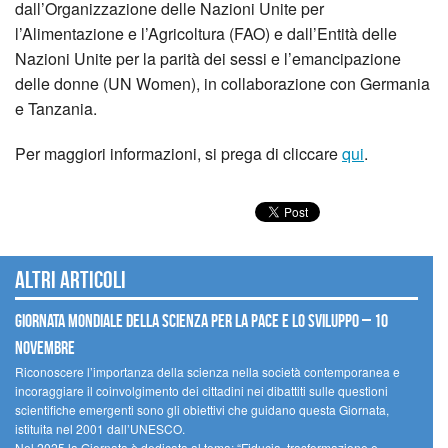
dall’Organizzazione delle Nazioni Unite per
l’Alimentazione e l’Agricoltura (FAO) e dall’Entità delle
Nazioni Unite per la parità dei sessi e l’emancipazione
delle donne (UN Women), in collaborazione con Germania
e Tanzania.
Per maggiori informazioni, si prega di cliccare
qui
.
Altri articoli
Giornata mondiale della scienza per la pace e lo sviluppo – 10
novembre
Riconoscere l’importanza della scienza nella società contemporanea e
incoraggiare il coinvolgimento dei cittadini nei dibattiti sulle questioni
scientifiche emergenti sono gli obiettivi che guidano questa Giornata,
istituita nel 2001 dall’UNESCO.
Nel 2025 la Giornata è dedicata al tema: “Fiducia, trasformazione e