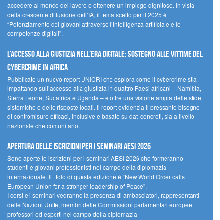
accedere al mondo del lavoro e ottenere un impiego dignitoso. In vista
della crescente diffusione dell’IA, il tema scelto per il 2025 è
“Potenziamento dei giovani attraverso l’intelligenza artificiale e le
competenze digitali”.
L’accesso alla giustizia nell’era digitale: sostegno alle vittime del
cybercrime in Africa
Pubblicato un nuovo report UNICRI che esplora come il cybercrime stia
impattando sull’accesso alla giustizia in quattro Paesi africani – Namibia,
Sierra Leone, Sudafrica e Uganda – e offre una visione ampia delle sfide
sistemiche e delle risposte locali. Il report evidenzia il pressante bisogno
di contromisure efficaci, inclusive e basate su dati concreti, sia a livello
nazionale che comunitario.
Apertura delle iscrizioni per i seminari AESI 2026
Sono aperte le iscrizioni per i seminari AESI 2026 che formeranno
studenti e giovani professionisti nel campo della diplomazia
internazionale. Il titolo di questa edizione è “New World Order calls
European Union for a stronger leadership of Peace”.
I corsi e i seminari vedranno la presenza di ambasciatori, rappresentanti
delle Nazioni Unite, membri delle Commissioni parlamentari europee,
professori ed esperti nel campo della diplomazia.