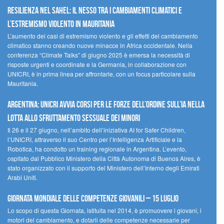
Resilienza nel Sahel: il nesso tra i cambiamenti climatici e
l’estremismo violento in Mauritania
L’aumento dei casi di estremismo violento e gli effetti del cambiamento
climatico stanno creando nuove minacce in Africa occidentale. Nella
conferenza “Climate Talks” di giugno 2025 è emersa la necessità di
risposte urgenti e coordinate e la Germania, in collaborazione con
UNICRI, è in prima linea per affrontarle, con un focus particolare sulla
Mauritania.
Argentina: UNICRI avvia corsi per le forze dell’ordine sull’IA nella
lotta allo sfruttamento sessuale dei minori
Il 26 e il 27 giugno, nell’ambito dell’iniziativa AI for Safer Children,
l’UNICRI, attraverso il suo Centro per l’Intelligenza Artificiale e la
Robotica, ha condotto un training regionale in Argentina. L’evento,
ospitato dal Pubblico Ministero della Città Autonoma di Buenos Aires, è
stato organizzato con il supporto del Ministero dell’Interno degli Emirati
Arabi Uniti.
Giornata Mondiale delle Competenze Giovanili – 15 luglio
Lo scopo di questa Giornata, istituita nel 2014, è promuovere i giovani, i
motori del cambiamento, e dotarli delle competenze necessarie per