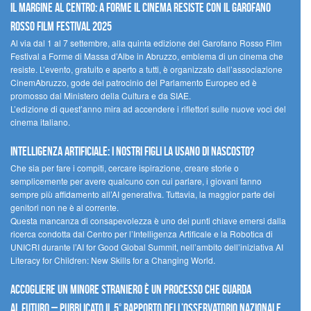
Il margine al centro: a Forme il cinema resiste con il Garofano
Rosso Film Festival 2025
Al via dal 1 al 7 settembre, alla quinta edizione del Garofano Rosso Film
Festival a Forme di Massa d’Albe in Abruzzo, emblema di un cinema che
resiste. L’evento, gratuito e aperto a tutti, è organizzato dall’associazione
CinemAbruzzo, gode del patrocinio del Parlamento Europeo ed è
promosso dal Ministero della Cultura e da SIAE.
L’edizione di quest’anno mira ad accendere i riflettori sulle nuove voci del
cinema italiano.
Intelligenza artificiale: i nostri figli la usano di nascosto?
Che sia per fare i compiti, cercare ispirazione, creare storie o
semplicemente per avere qualcuno con cui parlare, i giovani fanno
sempre più affidamento all’AI generativa. Tuttavia, la maggior parte dei
genitori non ne è al corrente.
Questa mancanza di consapevolezza è uno dei punti chiave emersi dalla
ricerca condotta dal Centro per l’Intelligenza Artificale e la Robotica di
UNICRI durante l’AI for Good Global Summit, nell’ambito dell’iniziativa AI
Literacy for Children: New Skills for a Changing World.
Accogliere un minore straniero è un processo che guarda
al futuro – Pubblicato il 5° rapporto dell’Osservatorio Nazionale