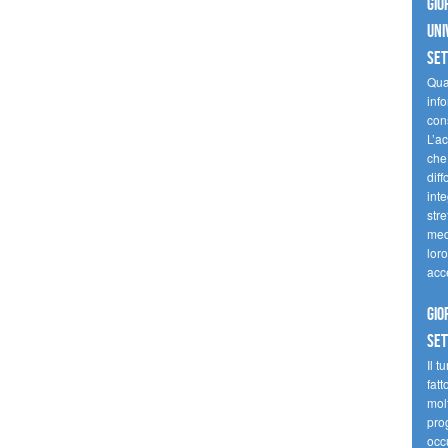
Gio
uni
se
Quan
inf
con
L’ac
che 
diff
inte
stre
med
loro
acc
Gio
se
Il t
fatt
molt
prog
occ