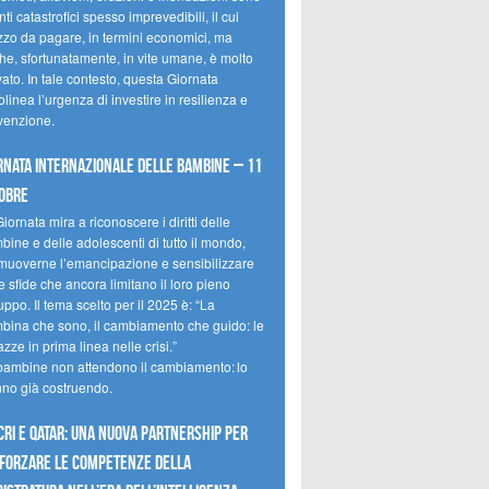
ti catastrofici spesso imprevedibili, il cui
zzo da pagare, in termini economici, ma
he, sfortunatamente, in vite umane, è molto
ato. In tale contesto, questa Giornata
olinea l’urgenza di investire in resilienza e
venzione.
rnata internazionale delle bambine – 11
obre
iornata mira a riconoscere i diritti delle
ine e delle adolescenti di tutto il mondo,
muoverne l’emancipazione e sensibilizzare
e sfide che ancora limitano il loro pieno
uppo. Il tema scelto per il 2025 è: “La
bina che sono, il cambiamento che guido: le
zze in prima linea nelle crisi.”
bambine non attendono il cambiamento: lo
nno già costruendo.
CRI e Qatar: una nuova partnership per
forzare le competenze della