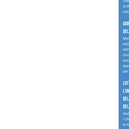
UNI
la W
nell
Gio
del
Mer
edi
del
ric
eco
spes
per 
Lot
l’U
del
del
Nell
l’U
le f