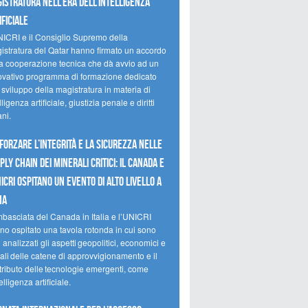
istratura nell’era dell’intelligenza
ificiale
NICRI e il Consiglio Supremo della
istratura del Qatar hanno firmato un accordo
la cooperazione tecnica che dà avvio ad un
ovativo programma di formazione dedicato
 sviluppo della magistratura in materia di
lligenza artificiale, giustizia penale e diritti
ni.
forzare l’integrità e la sicurezza nelle
ply chain dei minerali critici: il Canada e
NICRI ospitano un evento di alto livello a
ma
mbasciata del Canada in Italia e l’UNICRI
no ospitato una tavola rotonda in cui sono
i analizzati gli aspetti geopolitici, economici e
ali delle catene di approvvigionamento e il
tributo delle tecnologie emergenti, come
telligenza artificiale.