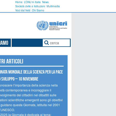
Home
L’ONU in Italia
News
Società civile e Istituzioni
Multimedia
Voci dal field
Chi Siamo
Siamo
tri articoli
rnata mondiale della scienza per la pace
o sviluppo – 10 novembre
onoscere l’importanza della scienza nella
ietà contemporanea e incoraggiare il
volgimento dei cittadini nei dibattiti sulle
tioni scientifiche emergenti sono gli obiettivi
 guidano questa Giornata, istituita nel 2001
l’UNESCO.
 2025 la Giornata è dedicata al tema: