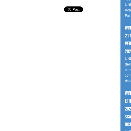
UNI
Aca
Par
Win
21 
per
20
UNI
del
cor
comp
risp
Win
Eth
202
sca
dic