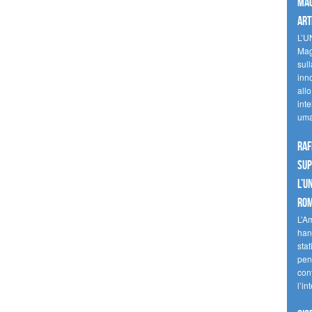
mag
art
L’U
Mag
sul
inn
allo
inte
uma
Raf
sup
l’U
Ro
L’A
han
stat
pen
con
l’in