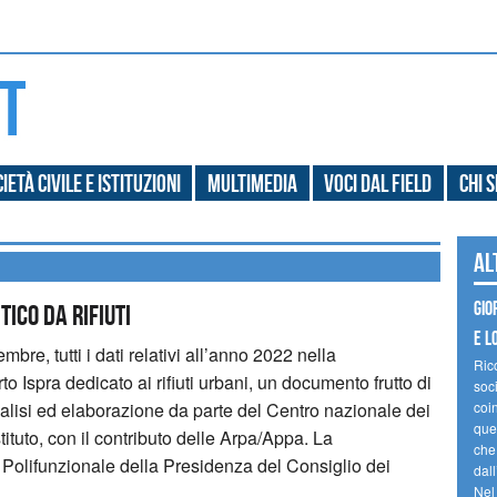
ietà civile e Istituzioni
Multimedia
Voci dal field
Chi 
Al
Gio
ico da Rifiuti
e l
re, tutti i dati relativi all’anno 2022 nella
Ric
 Ispra dedicato ai rifiuti urbani, un documento frutto di
soc
nalisi ed elaborazione da parte del Centro nazionale dei
coin
ques
stituto, con il contributo delle Arpa/Appa. La
che
 Polifunzionale della Presidenza del Consiglio dei
dal
.
Nel