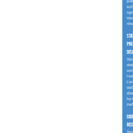
pote
sull
ogni
iden
ril
Sta
Pre
dis
Giov
dedi
come
l’ed
L’e
dal
dis
ha r
met
Gio
ris
Terr