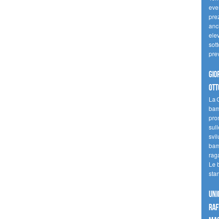
even
pre
anc
elev
sott
pre
Gio
ott
La G
bamb
pro
sull
svil
bam
raga
Le 
sta
UNI
raf