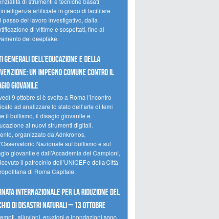
nzialità di strumenti e tecniche basati
’intelligenza artificiale in grado di facilitare
 passo del lavoro investigativo, dalla
tificazione di vittime e sospettati, fino al
evamento dei deepfake.
ti Generali dell’Educazione e della
venzione: un impegno comune contro il
agio giovanile
edì 9 ottobre si è svolto a Roma l’incontro
cato ad analizzare lo stato dell’arte di temi
 il bullismo, il disagio giovanile e
ucazione ai nuovi strumenti digitali.
vento, organizzato da Adnkronos,
l’Osservatorio Nazionale sul bullismo e sul
agio giovanile e dall’Accademia dei Campioni,
icevuto il patrocinio dell’UNICEF e della Città
ropolitana di Roma Capitale.
rnata internazionale per la riduzione del
chio di disastri naturali – 13 ottobre
emoti, alluvioni, eruzioni e inondazioni sono