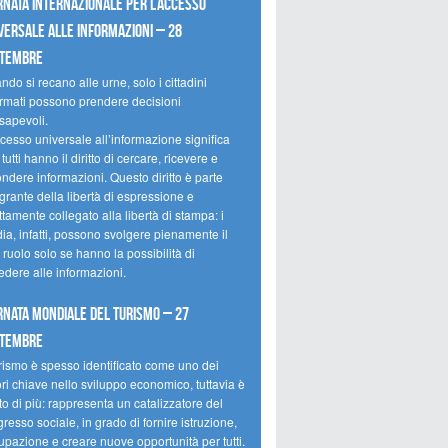
rnata internazionale per l’accesso
versale alle informazioni – 28
ttembre
do si recano alle urne, solo i cittadini
ormati possono prendere decisioni
sapevoli.
cesso universale all’informazione significa
tutti hanno il diritto di cercare, ricevere e
ondere informazioni. Questo diritto è parte
grante della libertà di espressione e
ttamente collegato alla libertà di stampa: i
ia, infatti, possono svolgere pienamente il
 ruolo solo se hanno la possibilità di
edere alle informazioni.
rnata mondiale del turismo – 27
ttembre
urismo è spesso identificato come uno dei
ori chiave nello sviluppo economico, tuttavia è
o di più: rappresenta un catalizzatore del
resso sociale, in grado di fornire istruzione,
upazione e creare nuove opportunità per tutti.