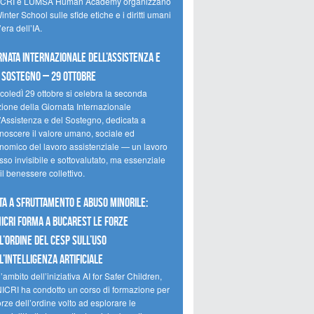
CRI e LUMSA Human Academy organizzano
inter School sulle sfide etiche e i diritti umani
’era dell’IA.
rnata internazionale dell’assistenza e
 sostegno – 29 ottobre
coledÌ 29 ottobre si celebra la seconda
zione della Giornata Internazionale
l’Assistenza e del Sostegno, dedicata a
onoscere il valore umano, sociale ed
nomico del lavoro assistenziale — un lavoro
so invisibile e sottovalutato, ma essenziale
il benessere collettivo.
ta a sfruttamento e abuso minorile:
NICRI forma a Bucarest le forze
l’ordine del CESP sull’uso
l’Intelligenza Artificiale
’ambito dell’iniziativa AI for Safer Children,
NICRI ha condotto un corso di formazione per
orze dell’ordine volto ad esplorare le