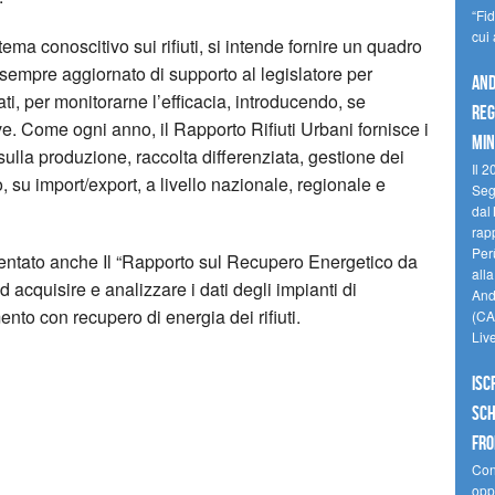
“Fi
cui
ema conoscitivo sui rifiuti, si intende fornire un quadro
 sempre aggiornato di supporto al legislatore per
And
ati, per monitorarne l’efficacia, introducendo, se
reg
ve. Come ogni anno, il Rapporto Rifiuti Urbani fornisce i
min
sulla produzione, raccolta differenziata, gestione dei
Il 2
gio, su import/export, a livello nazionale, regionale e
Seg
dal 
rap
Perù
sentato anche Il “Rapporto sul Recupero Energetico da
all
 ad acquisire e analizzare i dati degli impianti di
Andi
nto con recupero di energia dei rifiuti.
(CAM
Liv
Isc
Sch
fro
Cono
oppo