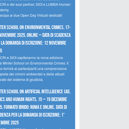
CRI e dei suoi partner, SIOI e LUMSA Human
demy.
tecipa ai due Open Day Virtuali dedicati!
ter School on Environmental Crimes, 17-
novembre 2025, Online – Data di scadenza
 la domanda di iscrizione: 12 novembre
25
CRI e SIOI ospiteranno la nona edizione
la Winter School on Environmental Crimes. Il
so fornirà ai partecipanti una comprensione
leta dei crimini ambientali e delle attuali
oste del sistema di giustizia.
ter School on Artificial Intelligence (AI),
ics and Human Rights, 15 – 19 dicembre
5, Formato Ibrido: Roma e online. Data di
denza per la domanda di iscrizione: 1°
embre 2025