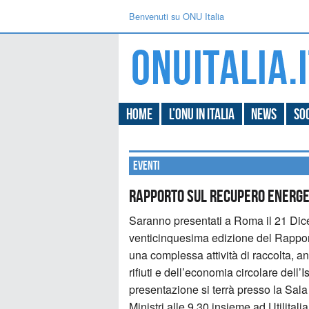
Benvenuti su ONU Italia
Home
L’ONU in Italia
News
Soc
Eventi
Rapporto sul Recupero Energet
Saranno presentati a Roma il 21 Dicemb
venticinquesima edizione del Rapporto
una complessa attività di raccolta, a
rifiuti e dell’economia circolare dell’I
presentazione si terrà presso la Sala
Ministri alle 9.30 insieme ad Utilitalia