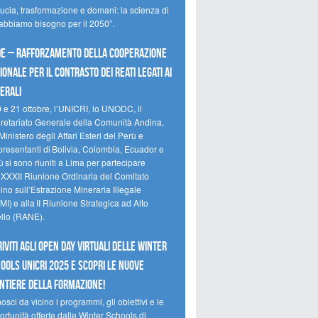
ducia, trasformazione e domani: la scienza di
 abbiamo bisogno per il 2050”.
e – Rafforzamento della cooperazione
ionale per il contrasto dei reati legati ai
erali
0 e 21 ottobre, l’UNICRI, lo UNODC, il
retariato Generale della Comunità Andina,
Ministero degli Affari Esteri del Perù e
presentanti di Bolivia, Colombia, Ecuador e
 si sono riuniti a Lima per partecipare
a XXXII Riunione Ordinaria del Comitato
no sull’Estrazione Mineraria Illegale
I) e alla II Riunione Strategica ad Alto
ello (RANE).
riviti agli Open Day Virtuali delle Winter
ools UNICRI 2025 e scopri le nuove
ntiere della formazione!
sci da vicino i programmi, gli obiettivi e le
rtunità offerte dalle Winter Schools di