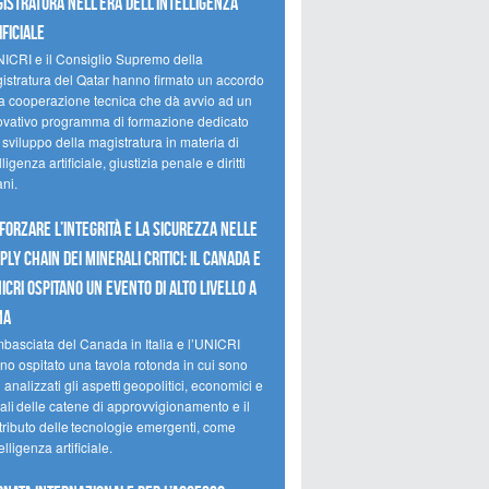
istratura nell’era dell’intelligenza
ificiale
NICRI e il Consiglio Supremo della
istratura del Qatar hanno firmato un accordo
la cooperazione tecnica che dà avvio ad un
ovativo programma di formazione dedicato
 sviluppo della magistratura in materia di
lligenza artificiale, giustizia penale e diritti
ni.
forzare l’integrità e la sicurezza nelle
ply chain dei minerali critici: il Canada e
NICRI ospitano un evento di alto livello a
ma
mbasciata del Canada in Italia e l’UNICRI
no ospitato una tavola rotonda in cui sono
i analizzati gli aspetti geopolitici, economici e
ali delle catene di approvvigionamento e il
tributo delle tecnologie emergenti, come
telligenza artificiale.