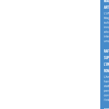
mag
art
L’U
Mag
sul
inn
allo
inte
uma
Raf
sup
l’U
Ro
L’A
han
stat
pen
con
l’in