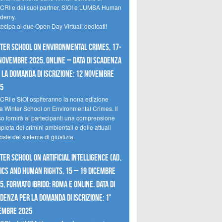
CRI e dei suoi partner, SIOI e LUMSA Human
demy.
tecipa ai due Open Day Virtuali dedicati!
ter School on Environmental Crimes, 17-
novembre 2025, Online – Data di scadenza
 la domanda di iscrizione: 12 novembre
25
CRI e SIOI ospiteranno la nona edizione
la Winter School on Environmental Crimes. Il
so fornirà ai partecipanti una comprensione
leta dei crimini ambientali e delle attuali
oste del sistema di giustizia.
ter School on Artificial Intelligence (AI),
ics and Human Rights, 15 – 19 dicembre
5, Formato Ibrido: Roma e online. Data di
denza per la domanda di iscrizione: 1°
embre 2025