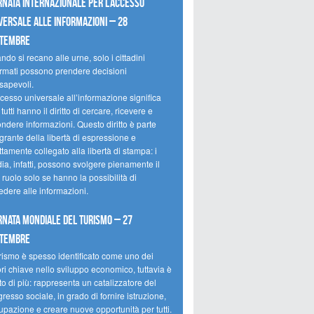
rnata internazionale per l’accesso
versale alle informazioni – 28
ttembre
do si recano alle urne, solo i cittadini
ormati possono prendere decisioni
sapevoli.
cesso universale all’informazione significa
tutti hanno il diritto di cercare, ricevere e
ondere informazioni. Questo diritto è parte
grante della libertà di espressione e
ttamente collegato alla libertà di stampa: i
ia, infatti, possono svolgere pienamente il
 ruolo solo se hanno la possibilità di
edere alle informazioni.
rnata mondiale del turismo – 27
ttembre
urismo è spesso identificato come uno dei
ori chiave nello sviluppo economico, tuttavia è
o di più: rappresenta un catalizzatore del
resso sociale, in grado di fornire istruzione,
upazione e creare nuove opportunità per tutti.