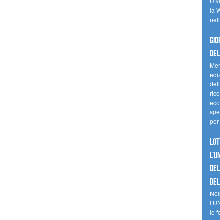
UNI
la W
nell
Gio
del
Mer
edi
del
ric
eco
spes
per 
Lot
l’U
del
del
Nell
l’U
le f