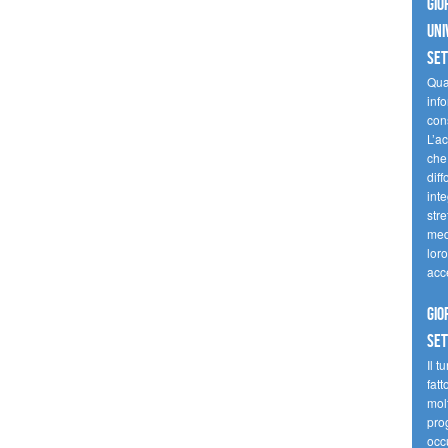
Gio
uni
se
Quan
inf
con
L’ac
che 
diff
inte
stre
med
loro
acc
Gio
se
Il t
fatt
molt
prog
occ