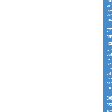
pote
sull
ogni
iden
ril
Sta
Pre
dis
Giov
dedi
come
l’ed
L’e
dal
dis
ha r
met
Gio
ris
Terr