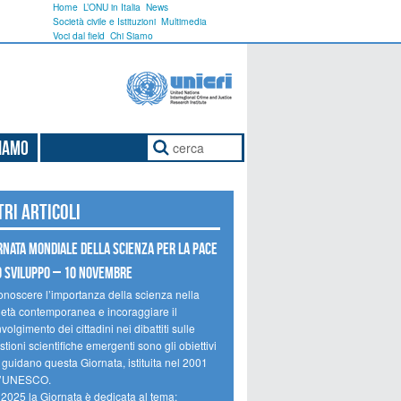
Home
L’ONU in Italia
News
Società civile e Istituzioni
Multimedia
Voci dal field
Chi Siamo
Siamo
tri articoli
rnata mondiale della scienza per la pace
o sviluppo – 10 novembre
onoscere l’importanza della scienza nella
ietà contemporanea e incoraggiare il
volgimento dei cittadini nei dibattiti sulle
tioni scientifiche emergenti sono gli obiettivi
 guidano questa Giornata, istituita nel 2001
l’UNESCO.
 2025 la Giornata è dedicata al tema: