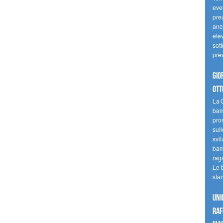
even
pre
anc
elev
sott
pre
Gio
ott
La G
bamb
pro
sull
svil
bam
raga
Le 
sta
UNI
raf