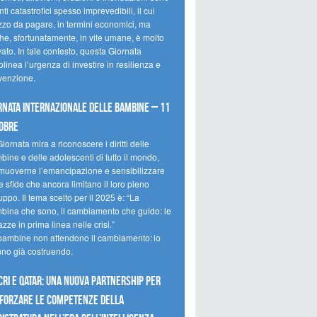
ti catastrofici spesso imprevedibili, il cui
zzo da pagare, in termini economici, ma
he, sfortunatamente, in vite umane, è molto
ato. In tale contesto, questa Giornata
olinea l’urgenza di investire in resilienza e
venzione.
rnata internazionale delle bambine – 11
obre
iornata mira a riconoscere i diritti delle
ine e delle adolescenti di tutto il mondo,
muoverne l’emancipazione e sensibilizzare
e sfide che ancora limitano il loro pieno
uppo. Il tema scelto per il 2025 è: “La
bina che sono, il cambiamento che guido: le
zze in prima linea nelle crisi.”
bambine non attendono il cambiamento: lo
nno già costruendo.
CRI e Qatar: una nuova partnership per
forzare le competenze della