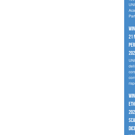
UNI
Aca
Par
Win
21 
per
20
UNI
del
cor
comp
risp
Win
Eth
202
sca
dic