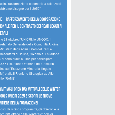
ducia, trasformazione e domani: la scienza di
 abbiamo bisogno per il 2050”.
e – Rafforzamento della cooperazione
ionale per il contrasto dei reati legati ai
erali
0 e 21 ottobre, l’UNICRI, lo UNODC, il
retariato Generale della Comunità Andina,
Ministero degli Affari Esteri del Perù e
presentanti di Bolivia, Colombia, Ecuador e
 si sono riuniti a Lima per partecipare
a XXXII Riunione Ordinaria del Comitato
no sull’Estrazione Mineraria Illegale
I) e alla II Riunione Strategica ad Alto
ello (RANE).
riviti agli Open Day Virtuali delle Winter
ools UNICRI 2025 e scopri le nuove
ntiere della formazione!
sci da vicino i programmi, gli obiettivi e le
rtunità offerte dalle Winter Schools di