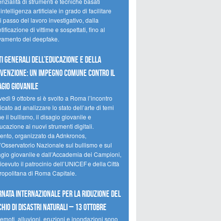
nzialità di strumenti e tecniche basati
’intelligenza artificiale in grado di facilitare
 passo del lavoro investigativo, dalla
tificazione di vittime e sospettati, fino al
evamento dei deepfake.
ti Generali dell’Educazione e della
venzione: un impegno comune contro il
agio giovanile
edì 9 ottobre si è svolto a Roma l’incontro
cato ad analizzare lo stato dell’arte di temi
 il bullismo, il disagio giovanile e
ucazione ai nuovi strumenti digitali.
vento, organizzato da Adnkronos,
l’Osservatorio Nazionale sul bullismo e sul
agio giovanile e dall’Accademia dei Campioni,
icevuto il patrocinio dell’UNICEF e della Città
ropolitana di Roma Capitale.
rnata internazionale per la riduzione del
chio di disastri naturali – 13 ottobre
emoti, alluvioni, eruzioni e inondazioni sono