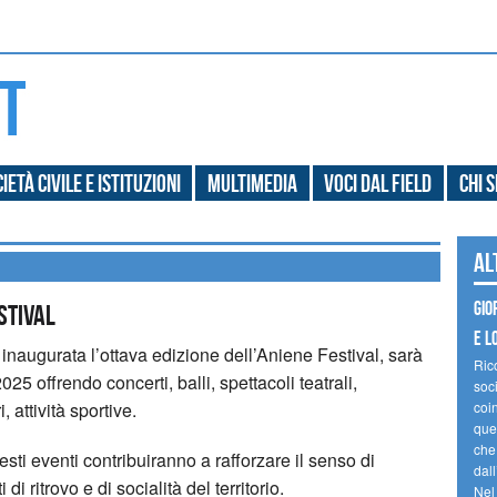
ietà civile e Istituzioni
Multimedia
Voci dal field
Chi 
Al
Gio
stival
e l
 inaugurata l’ottava edizione dell’Aniene Festival, sarà
Ric
25 offrendo concerti, balli, spettacoli teatrali,
soc
, attività sportive.
coin
ques
che
uesti eventi contribuiranno a rafforzare il senso di
dal
di ritrovo e di socialità del territorio.
Nel