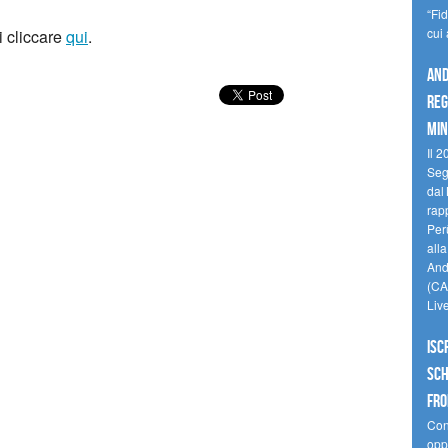
“Fi
cui
i cliccare
qui
.
And
reg
min
Il 2
Seg
dal 
rap
Perù
all
Andi
(CAM
Liv
Isc
Sch
fro
Cono
oppo