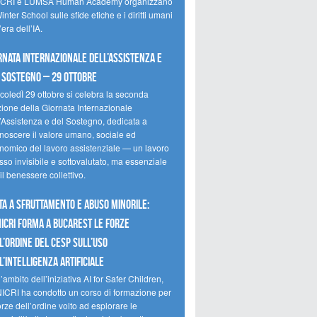
CRI e LUMSA Human Academy organizzano
inter School sulle sfide etiche e i diritti umani
’era dell’IA.
rnata internazionale dell’assistenza e
 sostegno – 29 ottobre
coledÌ 29 ottobre si celebra la seconda
zione della Giornata Internazionale
l’Assistenza e del Sostegno, dedicata a
onoscere il valore umano, sociale ed
nomico del lavoro assistenziale — un lavoro
so invisibile e sottovalutato, ma essenziale
il benessere collettivo.
ta a sfruttamento e abuso minorile:
NICRI forma a Bucarest le forze
l’ordine del CESP sull’uso
l’Intelligenza Artificiale
’ambito dell’iniziativa AI for Safer Children,
NICRI ha condotto un corso di formazione per
orze dell’ordine volto ad esplorare le