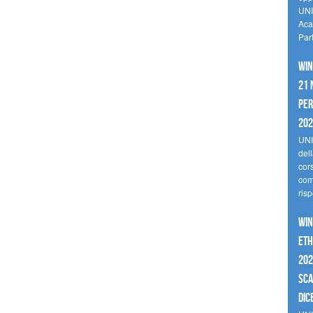
UNI
Aca
Par
Win
21 
per
20
UNI
del
cor
comp
risp
Win
Eth
202
sca
dic