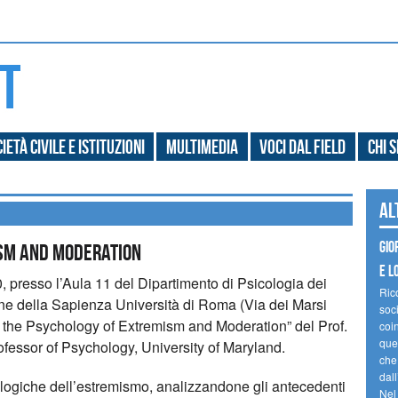
ietà civile e Istituzioni
Multimedia
Voci dal field
Chi 
Al
Gio
ISM AND MODERATION
e l
, presso l’Aula 11 del Dipartimento di Psicologia dei
Ric
ne della Sapienza Università di Roma (Via dei Marsi
soc
On the Psychology of Extremism and Moderation” del Prof.
coin
ques
ofessor of Psychology, University of Maryland.
che
dal
ologiche dell’estremismo, analizzandone gli antecedenti
Nel