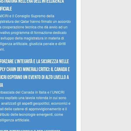
istratura nell’era dell’intelligenza
ificiale
NICRI e il Consiglio Supremo della
istratura del Qatar hanno firmato un accordo
la cooperazione tecnica che dà avvio ad un
ovativo programma di formazione dedicato
 sviluppo della magistratura in materia di
lligenza artificiale, giustizia penale e diritti
ni.
forzare l’integrità e la sicurezza nelle
ply chain dei minerali critici: il Canada e
NICRI ospitano un evento di alto livello a
ma
mbasciata del Canada in Italia e l’UNICRI
no ospitato una tavola rotonda in cui sono
i analizzati gli aspetti geopolitici, economici e
ali delle catene di approvvigionamento e il
tributo delle tecnologie emergenti, come
telligenza artificiale.