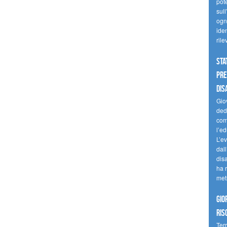
pote
sull
ogni
iden
ril
Sta
Pre
dis
Giov
dedi
come
l’ed
L’e
dal
dis
ha r
met
Gio
ris
Terr