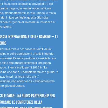
ti catastrofici spesso imprevedibili, il cui
zzo da pagare, in termini economici, ma
he, sfortunatamente, in vite umane, è molto
ato. In tale contesto, questa Giornata
olinea l’urgenza di investire in resilienza e
venzione.
rnata internazionale delle bambine – 11
obre
iornata mira a riconoscere i diritti delle
ine e delle adolescenti di tutto il mondo,
muoverne l’emancipazione e sensibilizzare
e sfide che ancora limitano il loro pieno
uppo. Il tema scelto per il 2025 è: “La
bina che sono, il cambiamento che guido: le
zze in prima linea nelle crisi.”
bambine non attendono il cambiamento: lo
nno già costruendo.
CRI e Qatar: una nuova partnership per
forzare le competenze della