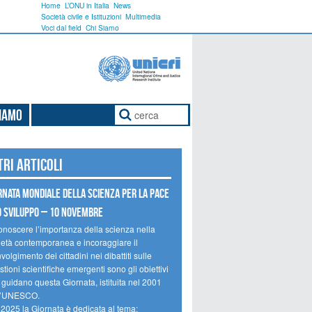
Home
L’ONU in Italia
News
Società civile e Istituzioni
Multimedia
Voci dal field
Chi Siamo
Siamo
tri articoli
rnata mondiale della scienza per la pace
o sviluppo – 10 novembre
onoscere l’importanza della scienza nella
ietà contemporanea e incoraggiare il
volgimento dei cittadini nei dibattiti sulle
tioni scientifiche emergenti sono gli obiettivi
 guidano questa Giornata, istituita nel 2001
l’UNESCO.
 2025 la Giornata è dedicata al tema: