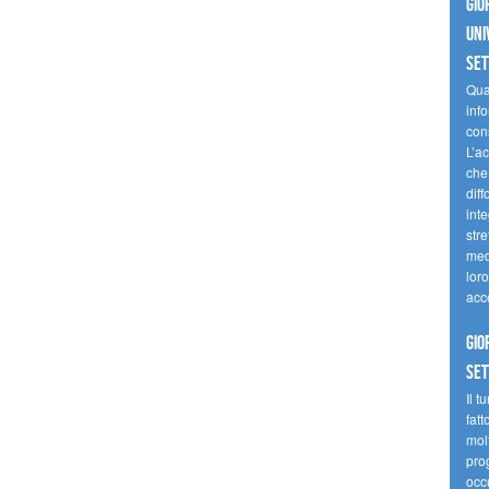
Gio
uni
se
Quan
inf
con
L’ac
che 
diff
inte
stre
med
loro
acc
Gio
se
Il t
fatt
molt
prog
occ