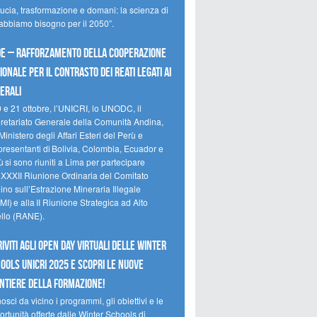
ducia, trasformazione e domani: la scienza di
 abbiamo bisogno per il 2050”.
e – Rafforzamento della cooperazione
ionale per il contrasto dei reati legati ai
erali
0 e 21 ottobre, l’UNICRI, lo UNODC, il
retariato Generale della Comunità Andina,
Ministero degli Affari Esteri del Perù e
presentanti di Bolivia, Colombia, Ecuador e
 si sono riuniti a Lima per partecipare
a XXXII Riunione Ordinaria del Comitato
no sull’Estrazione Mineraria Illegale
I) e alla II Riunione Strategica ad Alto
ello (RANE).
riviti agli Open Day Virtuali delle Winter
ools UNICRI 2025 e scopri le nuove
ntiere della formazione!
sci da vicino i programmi, gli obiettivi e le
rtunità offerte dalle Winter Schools di