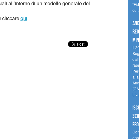
iali all’interno di un modello generale del
“Fi
cui
i cliccare
qui
.
And
reg
min
Il 2
Seg
dal 
rap
Perù
all
Andi
(CAM
Liv
Isc
Sch
fro
Cono
oppo