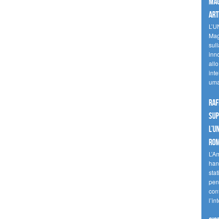
mag
art
L’U
Mag
sul
inn
allo
inte
uma
Raf
sup
l’U
Ro
L’A
han
stat
pen
con
l’in