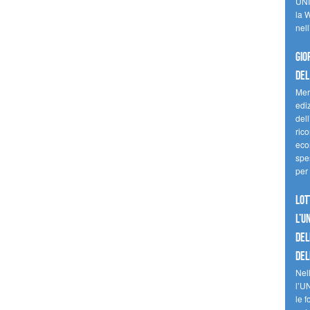
UNI
la W
nell
Gio
del
Mer
edi
del
ric
eco
spes
per 
Lot
l’U
del
del
Nell
l’U
le f