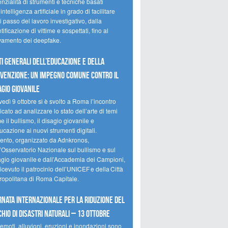
nzialità di strumenti e tecniche basati
’intelligenza artificiale in grado di facilitare
 passo del lavoro investigativo, dalla
tificazione di vittime e sospettati, fino al
evamento dei deepfake.
ti Generali dell’Educazione e della
venzione: un impegno comune contro il
agio giovanile
edì 9 ottobre si è svolto a Roma l’incontro
cato ad analizzare lo stato dell’arte di temi
 il bullismo, il disagio giovanile e
ucazione ai nuovi strumenti digitali.
vento, organizzato da Adnkronos,
l’Osservatorio Nazionale sul bullismo e sul
agio giovanile e dall’Accademia dei Campioni,
icevuto il patrocinio dell’UNICEF e della Città
ropolitana di Roma Capitale.
rnata internazionale per la riduzione del
chio di disastri naturali – 13 ottobre
emoti, alluvioni, eruzioni e inondazioni sono