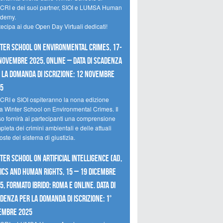
CRI e dei suoi partner, SIOI e LUMSA Human
demy.
tecipa ai due Open Day Virtuali dedicati!
ter School on Environmental Crimes, 17-
novembre 2025, Online – Data di scadenza
 la domanda di iscrizione: 12 novembre
25
CRI e SIOI ospiteranno la nona edizione
la Winter School on Environmental Crimes. Il
so fornirà ai partecipanti una comprensione
leta dei crimini ambientali e delle attuali
oste del sistema di giustizia.
ter School on Artificial Intelligence (AI),
ics and Human Rights, 15 – 19 dicembre
5, Formato Ibrido: Roma e online. Data di
denza per la domanda di iscrizione: 1°
embre 2025