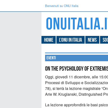
Benvenuti su ONU Italia
Home
L’ONU in Italia
News
Soc
Eventi
ON THE PSYCHOLOGY OF EXTREM
Oggi, giovedì 11 dicembre, alle 15:00
Processi di Sviluppo e Socializzazio
78), si terrà la lezione magistrale “
Arie W. Kruglanski, Distinguished Pr
La lezione approfondirà le basi psic