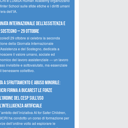
CRI e LUMSA Human Academy organizzano
inter School sulle sfide etiche e i diritti umani
’era dell’IA.
rnata internazionale dell’assistenza e
 sostegno – 29 ottobre
coledÌ 29 ottobre si celebra la seconda
zione della Giornata Internazionale
l’Assistenza e del Sostegno, dedicata a
onoscere il valore umano, sociale ed
nomico del lavoro assistenziale — un lavoro
so invisibile e sottovalutato, ma essenziale
il benessere collettivo.
ta a sfruttamento e abuso minorile:
NICRI forma a Bucarest le forze
l’ordine del CESP sull’uso
l’Intelligenza Artificiale
’ambito dell’iniziativa AI for Safer Children,
NICRI ha condotto un corso di formazione per
orze dell’ordine volto ad esplorare le