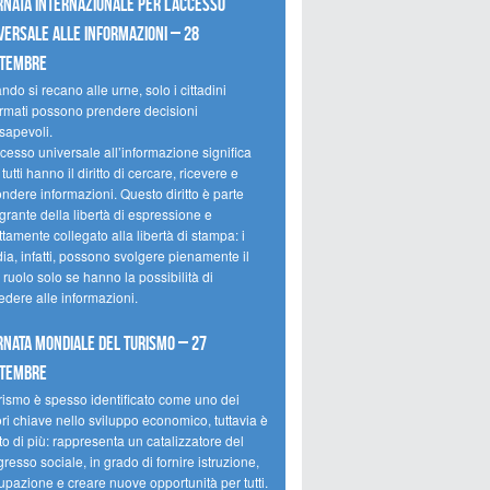
rnata internazionale per l’accesso
versale alle informazioni – 28
ttembre
do si recano alle urne, solo i cittadini
ormati possono prendere decisioni
sapevoli.
cesso universale all’informazione significa
tutti hanno il diritto di cercare, ricevere e
ondere informazioni. Questo diritto è parte
grante della libertà di espressione e
ttamente collegato alla libertà di stampa: i
ia, infatti, possono svolgere pienamente il
 ruolo solo se hanno la possibilità di
edere alle informazioni.
rnata mondiale del turismo – 27
ttembre
urismo è spesso identificato come uno dei
ori chiave nello sviluppo economico, tuttavia è
o di più: rappresenta un catalizzatore del
resso sociale, in grado di fornire istruzione,
upazione e creare nuove opportunità per tutti.