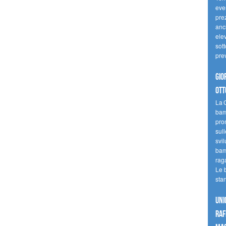
even
pre
anc
elev
sott
pre
Gio
ott
La G
bamb
pro
sull
svil
bam
raga
Le 
sta
UNI
raf