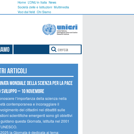
Home
L’ONU in Italia
News
Società civile e Istituzioni
Multimedia
Voci dal field
Chi Siamo
Siamo
tri articoli
rnata mondiale della scienza per la pace
o sviluppo – 10 novembre
onoscere l’importanza della scienza nella
ietà contemporanea e incoraggiare il
volgimento dei cittadini nei dibattiti sulle
tioni scientifiche emergenti sono gli obiettivi
 guidano questa Giornata, istituita nel 2001
l’UNESCO.
 2025 la Giornata è dedicata al tema: