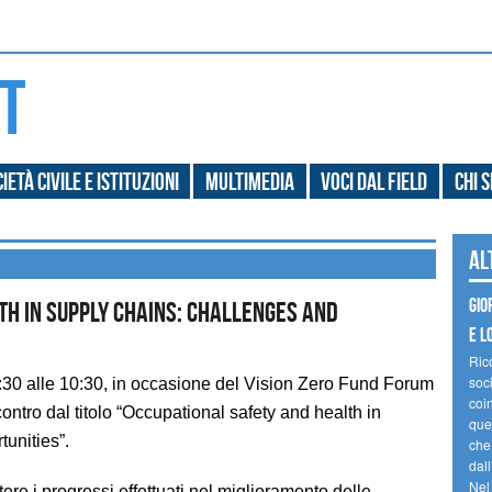
ietà civile e Istituzioni
Multimedia
Voci dal field
Chi 
Al
Gio
th in supply chains: Challenges and
e l
Ric
soc
9:30 alle 10:30, in occasione del Vision Zero Fund Forum
coin
incontro dal titolo “Occupational safety and health in
ques
unities”.
che
dal
Nel
ere i progressi effettuati nel miglioramento delle