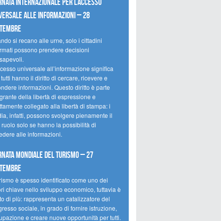
rnata internazionale per l’accesso
versale alle informazioni – 28
ttembre
do si recano alle urne, solo i cittadini
ormati possono prendere decisioni
sapevoli.
cesso universale all’informazione significa
tutti hanno il diritto di cercare, ricevere e
ondere informazioni. Questo diritto è parte
grante della libertà di espressione e
ttamente collegato alla libertà di stampa: i
ia, infatti, possono svolgere pienamente il
 ruolo solo se hanno la possibilità di
edere alle informazioni.
rnata mondiale del turismo – 27
ttembre
urismo è spesso identificato come uno dei
ori chiave nello sviluppo economico, tuttavia è
o di più: rappresenta un catalizzatore del
resso sociale, in grado di fornire istruzione,
upazione e creare nuove opportunità per tutti.