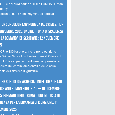
CRI e dei suoi partner, SIOI e LUMSA Human
demy.
tecipa ai due Open Day Virtuali dedicati!
ter School on Environmental Crimes, 17-
novembre 2025, Online – Data di scadenza
 la domanda di iscrizione: 12 novembre
25
CRI e SIOI ospiteranno la nona edizione
la Winter School on Environmental Crimes. Il
so fornirà ai partecipanti una comprensione
leta dei crimini ambientali e delle attuali
oste del sistema di giustizia.
ter School on Artificial Intelligence (AI),
ics and Human Rights, 15 – 19 dicembre
5, Formato Ibrido: Roma e online. Data di
denza per la domanda di iscrizione: 1°
embre 2025