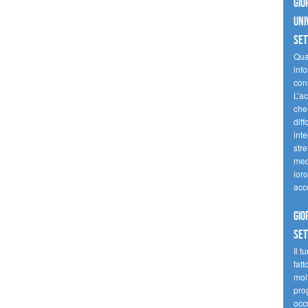
Gio
uni
se
Quan
inf
con
L’ac
che 
diff
inte
stre
med
loro
acc
Gio
se
Il t
fatt
molt
prog
occ