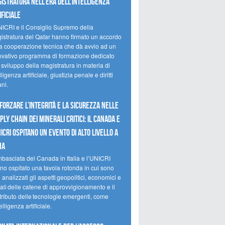
istratura nell’era dell’intelligenza
ificiale
NICRI e il Consiglio Supremo della
istratura del Qatar hanno firmato un accordo
la cooperazione tecnica che dà avvio ad un
ovativo programma di formazione dedicato
 sviluppo della magistratura in materia di
lligenza artificiale, giustizia penale e diritti
ni.
forzare l’integrità e la sicurezza nelle
ply chain dei minerali critici: il Canada e
NICRI ospitano un evento di alto livello a
ma
mbasciata del Canada in Italia e l’UNICRI
no ospitato una tavola rotonda in cui sono
i analizzati gli aspetti geopolitici, economici e
ali delle catene di approvvigionamento e il
tributo delle tecnologie emergenti, come
telligenza artificiale.