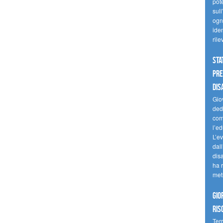
pote
sull
ogni
iden
ril
Sta
Pre
dis
Giov
dedi
come
l’ed
L’e
dal
dis
ha r
met
Gio
ris
Terr