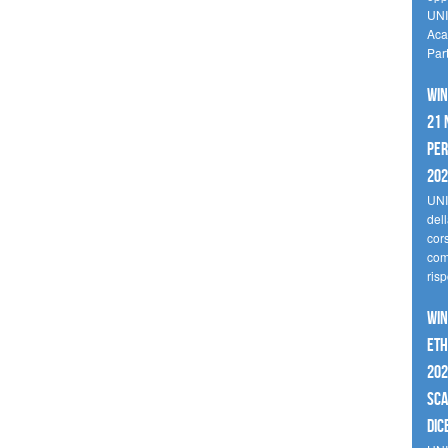
UNI
Aca
Par
Win
21 
per
20
UNI
del
cor
comp
risp
Win
Eth
202
sca
dic