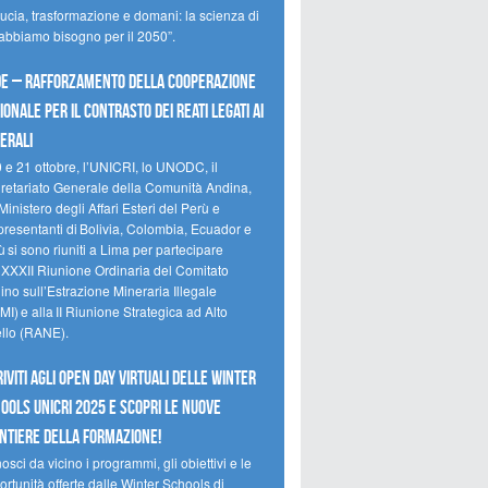
ducia, trasformazione e domani: la scienza di
 abbiamo bisogno per il 2050”.
e – Rafforzamento della cooperazione
ionale per il contrasto dei reati legati ai
erali
0 e 21 ottobre, l’UNICRI, lo UNODC, il
retariato Generale della Comunità Andina,
Ministero degli Affari Esteri del Perù e
presentanti di Bolivia, Colombia, Ecuador e
 si sono riuniti a Lima per partecipare
a XXXII Riunione Ordinaria del Comitato
no sull’Estrazione Mineraria Illegale
I) e alla II Riunione Strategica ad Alto
ello (RANE).
riviti agli Open Day Virtuali delle Winter
ools UNICRI 2025 e scopri le nuove
ntiere della formazione!
sci da vicino i programmi, gli obiettivi e le
rtunità offerte dalle Winter Schools di