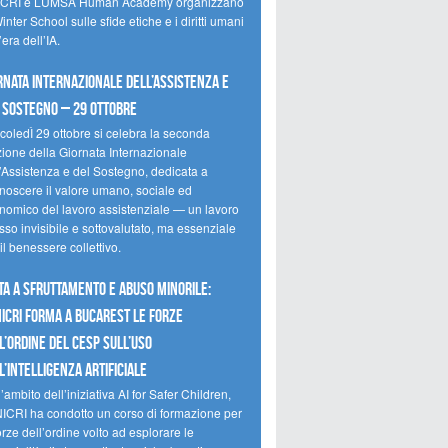
CRI e LUMSA Human Academy organizzano
inter School sulle sfide etiche e i diritti umani
’era dell’IA.
rnata internazionale dell’assistenza e
 sostegno – 29 ottobre
coledÌ 29 ottobre si celebra la seconda
zione della Giornata Internazionale
l’Assistenza e del Sostegno, dedicata a
onoscere il valore umano, sociale ed
nomico del lavoro assistenziale — un lavoro
so invisibile e sottovalutato, ma essenziale
il benessere collettivo.
ta a sfruttamento e abuso minorile:
NICRI forma a Bucarest le forze
l’ordine del CESP sull’uso
l’Intelligenza Artificiale
’ambito dell’iniziativa AI for Safer Children,
NICRI ha condotto un corso di formazione per
orze dell’ordine volto ad esplorare le