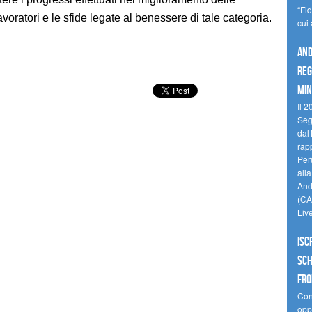
“Fi
avoratori e le sfide legate al benessere di tale categoria.
cui
And
reg
min
Il 2
Seg
dal 
rap
Perù
all
Andi
(CAM
Liv
Isc
Sch
fro
Cono
oppo