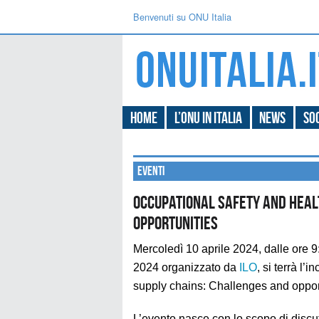
Benvenuti su ONU Italia
Home
L’ONU in Italia
News
Soc
Eventi
Occupational safety and heal
opportunities
Mercoledì 10 aprile 2024, dalle ore 
2024 organizzato da
ILO
, si terrà l’
supply chains: Challenges and opport
L’evento nasce con lo scopo di discut