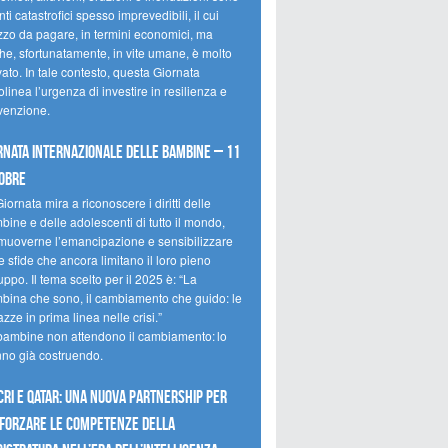
ti catastrofici spesso imprevedibili, il cui
zzo da pagare, in termini economici, ma
he, sfortunatamente, in vite umane, è molto
ato. In tale contesto, questa Giornata
olinea l’urgenza di investire in resilienza e
venzione.
rnata internazionale delle bambine – 11
obre
iornata mira a riconoscere i diritti delle
ine e delle adolescenti di tutto il mondo,
muoverne l’emancipazione e sensibilizzare
e sfide che ancora limitano il loro pieno
uppo. Il tema scelto per il 2025 è: “La
bina che sono, il cambiamento che guido: le
zze in prima linea nelle crisi.”
bambine non attendono il cambiamento: lo
nno già costruendo.
CRI e Qatar: una nuova partnership per
forzare le competenze della