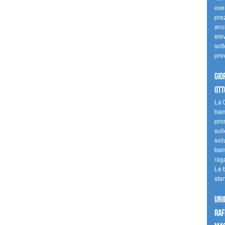
even
pre
anc
elev
sott
pre
Gio
ott
La G
bamb
pro
sull
svil
bam
raga
Le 
sta
UNI
raf