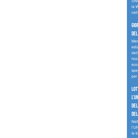
UNI
la W
nell
Gio
del
Mer
edi
del
ric
eco
spes
per 
Lot
l’U
del
del
Nell
l’U
le f