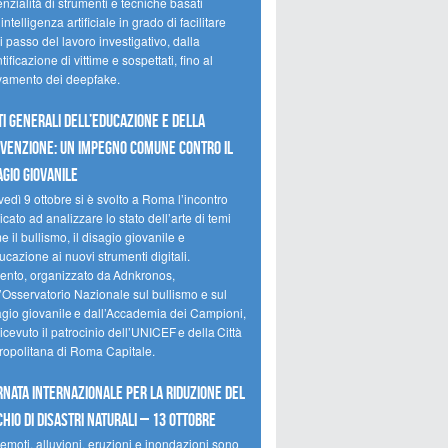
nzialità di strumenti e tecniche basati
’intelligenza artificiale in grado di facilitare
 passo del lavoro investigativo, dalla
tificazione di vittime e sospettati, fino al
evamento dei deepfake.
ti Generali dell’Educazione e della
venzione: un impegno comune contro il
agio giovanile
edì 9 ottobre si è svolto a Roma l’incontro
cato ad analizzare lo stato dell’arte di temi
 il bullismo, il disagio giovanile e
ucazione ai nuovi strumenti digitali.
vento, organizzato da Adnkronos,
l’Osservatorio Nazionale sul bullismo e sul
agio giovanile e dall’Accademia dei Campioni,
icevuto il patrocinio dell’UNICEF e della Città
ropolitana di Roma Capitale.
rnata internazionale per la riduzione del
chio di disastri naturali – 13 ottobre
emoti, alluvioni, eruzioni e inondazioni sono