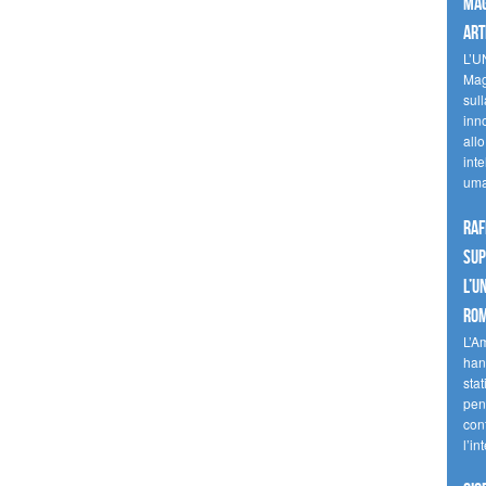
mag
art
L’U
Mag
sul
inn
allo
inte
uma
Raf
sup
l’U
Ro
L’A
han
stat
pen
con
l’in