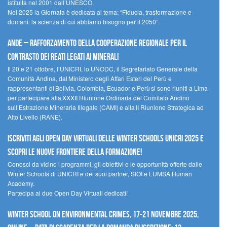
istituita nel 2001 dall’UNESCO.
Nel 2025 la Giornata è dedicata al tema: “Fiducia, trasformazione e
domani: la scienza di cui abbiamo bisogno per il 2050”.
Ande – Rafforzamento della cooperazione regionale per il
contrasto dei reati legati ai minerali
Il 20 e 21 ottobre, l’UNICRI, lo UNODC, il Segretariato Generale della
Comunità Andina, dal Ministero degli Affari Esteri del Perù e
rappresentanti di Bolivia, Colombia, Ecuador e Perù si sono riuniti a Lima
per partecipare alla XXXII Riunione Ordinaria del Comitato Andino
sull’Estrazione Mineraria Illegale (CAMI) e alla II Riunione Strategica ad
Alto Livello (RANE).
Iscriviti agli Open Day Virtuali delle Winter Schools UNICRI 2025 e
scopri le nuove frontiere della formazione!
Conosci da vicino i programmi, gli obiettivi e le opportunità offerte dalle
Winter Schools di UNICRI e dei suoi partner, SIOI e LUMSA Human
Academy.
Partecipa ai due Open Day Virtuali dedicati!
Winter School on Environmental Crimes, 17-21 novembre 2025,