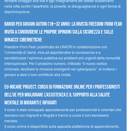
rendere omaggio alla vita e agli insegnamenti del leader sudafricano
nella lotta contro l’apartheid, la povertà, le disuguaglianze e ogni forma di
discriminazione.
Bando per giovani autori (18–32 anni): la Rivista Freedom From Fear
invita a condividere le proprie opinioni sulla sicurezza e sulle
minacce cibernetiche
Freedom From Fear, pubblicata da UNICRI in collaborazione con
l’Università di Gand, mira ad approfondire le conoscenze e a
sensibilizzare l’opinione pubblica sui problemi più urgenti della comunità
internazionale. Per il prossimo numero, intitolato “Il nuovo codice
criminale: decifrare le minacce emergenti nel cyberspazio”, si invitano i
giovani a dare il loro contributo alla rivista.
EU-MiCare Project. Corso di formazione online per i professionisti
dell’UE per migliorare l’assistenza e il supporto alla salute
mentale di migranti e rifugiati
Il corso è stato sviluppato appositamente per professionisti e volontari che
lavorano con migranti e rifugiati e hanno a cuore il loro benessere
mentale.
Il corso online è disponibile sulla apposita piattaforma di apprendimento,