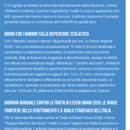
Il 12 agosto si celebra la Giornata Internazionale della Gioventù, il tema
“Different Contexts, Common Aspirations” mette in luce le aspirazioni che
tutti i giovani del mondo hanno in comune. L’articolo ripercorre il contesto
giovanile italiano e il contributo dell’UNICRI su questi temi.
Bando Con i Bambini sulla dispersione scolastica
Con i Bambini lancia il bando “Opportunità per me, un futuro migliore
2026”, con una dotazione complessiva di 15 milioni di euro destinata a
contrastare la dispersione scolastica, in particolare nella sua forma
implicita, fatta di frequenza irregolare e demotivazione, spesso invisibile
ma diffusa nei contesti più fragili. Attraverso i “cantieri educativi”, ambienti
di apprendimento flessibili e aperti al territorio, verranno costruiti percorsi
individualizzati per ragazze e ragazzi tra i 14 e i 21 anni, coinvolgendo
attivamente le famiglie e rafforzando la comunità educante locale. Le
candidature, riservate a partnership del Terzo Settore, sono aperte fino
alle ore 13:00 del 30 settembre 2026 tramite la piattaforma Chàiros.
GIORNATA MONDIALE CONTRO LA TRATTA DI ESSERI UMANI 2026: LE NUOVE
FRONTIERE DELLO SFRUTTAMENTO E IL RUOLO STRATEGICO DELL’ITALIA
Per la Giornata Mondiale contro la Tratta di Esseri Umani 2026, il tema
“Trapped Behind the Scam” mette in luce il legame tra tratta di persone e
frodi informatiche. L’articolo ripercorre il quadro di protezione italiano e il