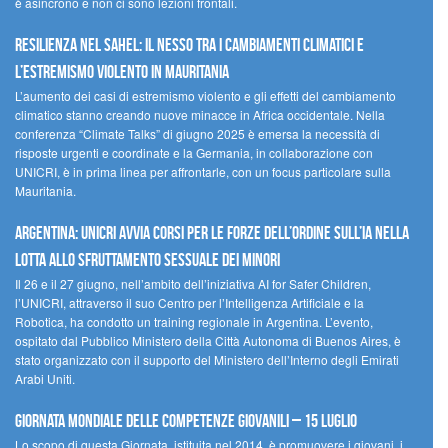
è asincrono e non ci sono lezioni frontali.
Resilienza nel Sahel: il nesso tra i cambiamenti climatici e
l’estremismo violento in Mauritania
L’aumento dei casi di estremismo violento e gli effetti del cambiamento
climatico stanno creando nuove minacce in Africa occidentale. Nella
conferenza “Climate Talks” di giugno 2025 è emersa la necessità di
risposte urgenti e coordinate e la Germania, in collaborazione con
UNICRI, è in prima linea per affrontarle, con un focus particolare sulla
Mauritania.
Argentina: UNICRI avvia corsi per le forze dell’ordine sull’IA nella
lotta allo sfruttamento sessuale dei minori
Il 26 e il 27 giugno, nell’ambito dell’iniziativa AI for Safer Children,
l’UNICRI, attraverso il suo Centro per l’Intelligenza Artificiale e la
Robotica, ha condotto un training regionale in Argentina. L’evento,
ospitato dal Pubblico Ministero della Città Autonoma di Buenos Aires, è
stato organizzato con il supporto del Ministero dell’Interno degli Emirati
Arabi Uniti.
Giornata Mondiale delle Competenze Giovanili – 15 luglio
Lo scopo di questa Giornata, istituita nel 2014, è promuovere i giovani, i