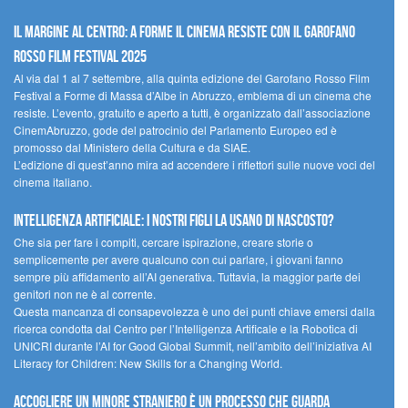
Il margine al centro: a Forme il cinema resiste con il Garofano
Rosso Film Festival 2025
Al via dal 1 al 7 settembre, alla quinta edizione del Garofano Rosso Film
Festival a Forme di Massa d’Albe in Abruzzo, emblema di un cinema che
resiste. L’evento, gratuito e aperto a tutti, è organizzato dall’associazione
CinemAbruzzo, gode del patrocinio del Parlamento Europeo ed è
promosso dal Ministero della Cultura e da SIAE.
L’edizione di quest’anno mira ad accendere i riflettori sulle nuove voci del
cinema italiano.
Intelligenza artificiale: i nostri figli la usano di nascosto?
Che sia per fare i compiti, cercare ispirazione, creare storie o
semplicemente per avere qualcuno con cui parlare, i giovani fanno
sempre più affidamento all’AI generativa. Tuttavia, la maggior parte dei
genitori non ne è al corrente.
Questa mancanza di consapevolezza è uno dei punti chiave emersi dalla
ricerca condotta dal Centro per l’Intelligenza Artificale e la Robotica di
UNICRI durante l’AI for Good Global Summit, nell’ambito dell’iniziativa AI
Literacy for Children: New Skills for a Changing World.
Accogliere un minore straniero è un processo che guarda