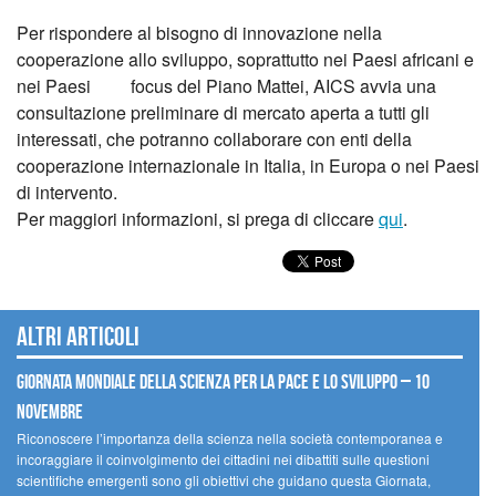
Per rispondere al bisogno di innovazione nella
cooperazione allo sviluppo, soprattutto nei Paesi africani e
nei Paesi focus del Piano Mattei, AICS avvia una
consultazione preliminare di mercato aperta a tutti gli
interessati, che potranno collaborare con enti della
cooperazione internazionale in Italia, in Europa o nei Paesi
di intervento.
Per maggiori informazioni, si prega di cliccare
qui
.
Altri articoli
Giornata mondiale della scienza per la pace e lo sviluppo – 10
novembre
Riconoscere l’importanza della scienza nella società contemporanea e
incoraggiare il coinvolgimento dei cittadini nei dibattiti sulle questioni
scientifiche emergenti sono gli obiettivi che guidano questa Giornata,