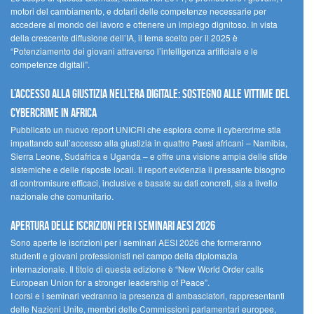
motori del cambiamento, e dotarli delle competenze necessarie per
accedere al mondo del lavoro e ottenere un impiego dignitoso. In vista
della crescente diffusione dell’IA, il tema scelto per il 2025 è
“Potenziamento dei giovani attraverso l’intelligenza artificiale e le
competenze digitali”.
L’accesso alla giustizia nell’era digitale: sostegno alle vittime del
cybercrime in Africa
Pubblicato un nuovo report UNICRI che esplora come il cybercrime stia
impattando sull’accesso alla giustizia in quattro Paesi africani – Namibia,
Sierra Leone, Sudafrica e Uganda – e offre una visione ampia delle sfide
sistemiche e delle risposte locali. Il report evidenzia il pressante bisogno
di contromisure efficaci, inclusive e basate su dati concreti, sia a livello
nazionale che comunitario.
Apertura delle iscrizioni per i seminari AESI 2026
Sono aperte le iscrizioni per i seminari AESI 2026 che formeranno
studenti e giovani professionisti nel campo della diplomazia
internazionale. Il titolo di questa edizione è “New World Order calls
European Union for a stronger leadership of Peace”.
I corsi e i seminari vedranno la presenza di ambasciatori, rappresentanti
delle Nazioni Unite, membri delle Commissioni parlamentari europee,