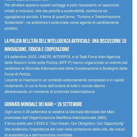
Per sfruttare appieno questi vantaggi è però necessario un approccio
mirato e inclusivo, che dia priorità a sostenibilità, resilienza ed
uguaglianza sociale. Il tema di quest’anno, “Turismo e Trasformazione
Sostenibile”, ne sottolinea il potenziale come agente di cambiamento
positivo.
La polizia nell’era dell’Intelligenza Artificiale: una discussione su
innovazione, fiducia e cooperazione
Il 9 settembre 2025, UNICRI, INTERPOL e la Task Force Inter-Agenzia
delle Nazioni Unite sulla Polizia (IATF-P) hanno organizzato un evento per
celebrare la Giornata Internazionale della Cooperazione a Sostegno delle
Forze di Polizia.
L’evento si inserisce in un contesto estremamente complesso e in rapido
mutamento, in cui le forze dell’ordine di tutto il mondo stanno
attraversando un momento di profonda trasformazione.
Giornata Mondiale dei Mari – 26 settembre
Ogni anno il 26 settembre si celebra la Giornata Mondiale dei Mari,
promossa dall’Organizzazione Marittima Internazionale (IMO).
Il tema scelto per il 2025 è: “Our Ocean, Our Obligation, Our Opportunity”
che evidenzia l’importanza dei mari nella protezione della vita, dei mezzi
di sussistenza e dell’economia mondiale.