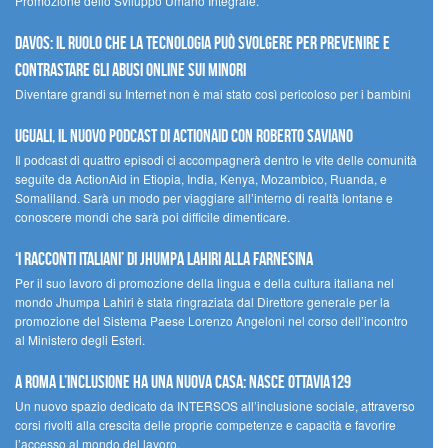
Promozione dello Sviluppo Umano Integrale.
Davos: il ruolo che la tecnologia può svolgere per prevenire e
contrastare gli abusi online sui minori
Diventare grandi su Internet non è mai stato così pericoloso per i bambini
UGUALI, il nuovo podcast di ACTIONAID con Roberto Saviano
Il podcast di quattro episodi ci accompagnerà dentro le vite delle comunità
seguite da ActionAid in Etiopia, India, Kenya, Mozambico, Ruanda, e
Somaliland. Sarà un modo per viaggiare all’interno di realtà lontane e
conoscere mondi che sarà poi difficile dimenticare.
‘I racconti italiani’ di Jhumpa Lahiri alla Farnesina
Per il suo lavoro di promozione della lingua e della cultura italiana nel
mondo Jhumpa Lahiri è stata ringraziata dal Direttore generale per la
promozione del Sistema Paese Lorenzo Angeloni nel corso dell’incontro
al Ministero degli Esteri.
A Roma l’inclusione ha una nuova casa: nasce Ottavia129
Un nuovo spazio dedicato da INTERSOS all’inclusione sociale, attraverso
corsi rivolti alla crescita delle proprie competenze e capacità e favorire
l’accesso al mondo del lavoro.