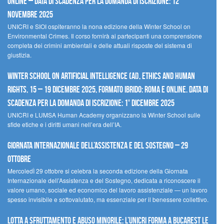
Online – Data di scadenza per la domanda di iscrizione: 12
novembre 2025
UNICRI e SIOI ospiteranno la nona edizione della Winter School on
Environmental Crimes. Il corso fornirà ai partecipanti una comprensione
completa dei crimini ambientali e delle attuali risposte del sistema di
giustizia.
Winter School on Artificial Intelligence (AI), Ethics and Human
Rights, 15 – 19 dicembre 2025, Formato Ibrido: Roma e online. Data di
scadenza per la domanda di iscrizione: 1° dicembre 2025
UNICRI e LUMSA Human Academy organizzano la Winter School sulle
sfide etiche e i diritti umani nell’era dell’IA.
Giornata internazionale dell’assistenza e del sostegno – 29
ottobre
MercoledÌ 29 ottobre si celebra la seconda edizione della Giornata
Internazionale dell’Assistenza e del Sostegno, dedicata a riconoscere il
valore umano, sociale ed economico del lavoro assistenziale — un lavoro
spesso invisibile e sottovalutato, ma essenziale per il benessere collettivo.
Lotta a sfruttamento e abuso minorile: l’UNICRI forma a Bucarest le