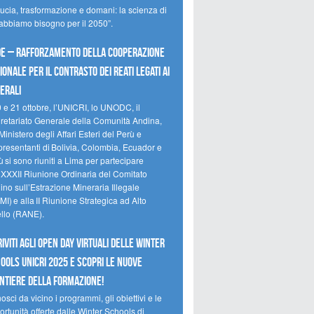
ducia, trasformazione e domani: la scienza di
 abbiamo bisogno per il 2050”.
e – Rafforzamento della cooperazione
ionale per il contrasto dei reati legati ai
erali
0 e 21 ottobre, l’UNICRI, lo UNODC, il
retariato Generale della Comunità Andina,
Ministero degli Affari Esteri del Perù e
presentanti di Bolivia, Colombia, Ecuador e
 si sono riuniti a Lima per partecipare
a XXXII Riunione Ordinaria del Comitato
no sull’Estrazione Mineraria Illegale
I) e alla II Riunione Strategica ad Alto
ello (RANE).
riviti agli Open Day Virtuali delle Winter
ools UNICRI 2025 e scopri le nuove
ntiere della formazione!
sci da vicino i programmi, gli obiettivi e le
rtunità offerte dalle Winter Schools di