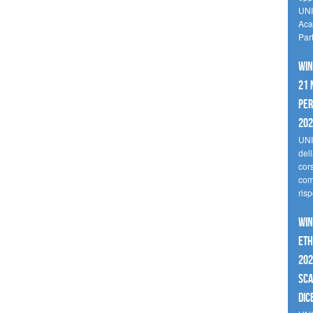
UNI
Aca
Par
Win
21 
per
20
UNI
del
cor
comp
risp
Win
Eth
202
sca
dic