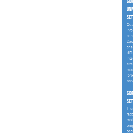
Gio
uni
se
Quan
inf
con
L’ac
che 
diff
inte
stre
med
loro
acc
Gio
se
Il t
fatt
molt
prog
occ