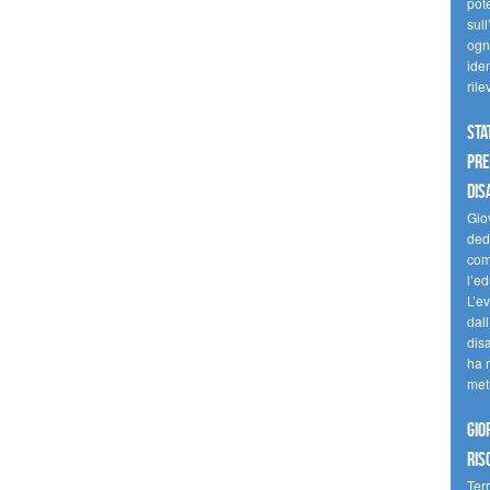
pote
sull
ogni
iden
ril
Sta
Pre
dis
Giov
dedi
come
l’ed
L’e
dal
dis
ha r
met
Gio
ris
Terr