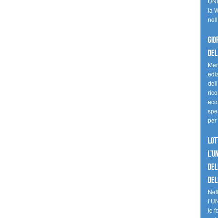
UNI
la W
nell
Gio
del
Mer
edi
del
ric
eco
spes
per 
Lot
l’U
del
del
Nell
l’U
le f