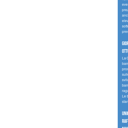
even
pre
anc
elev
sott
pre
Gio
ott
La G
bamb
pro
sull
svil
bam
raga
Le 
sta
UNI
raf