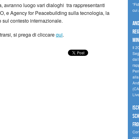
, avranno luogo vari dialoghi tra rappresentanti
“Fi
cui
CCO, e Agency for Peacebuilding sulla tecnologia, la
to sul contesto internazionale.
And
reg
rarsi, si prega di cliccare
qui
.
min
Il 2
Seg
dal 
rap
Perù
all
Andi
(CAM
Liv
Isc
Sch
fro
Cono
oppo