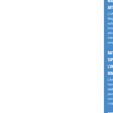
mag
art
L’U
Mag
sul
inn
allo
inte
uma
Raf
sup
l’U
Ro
L’A
han
stat
pen
con
l’in