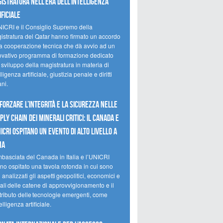
istratura nell’era dell’intelligenza
ificiale
NICRI e il Consiglio Supremo della
istratura del Qatar hanno firmato un accordo
la cooperazione tecnica che dà avvio ad un
ovativo programma di formazione dedicato
 sviluppo della magistratura in materia di
lligenza artificiale, giustizia penale e diritti
ni.
forzare l’integrità e la sicurezza nelle
ply chain dei minerali critici: il Canada e
NICRI ospitano un evento di alto livello a
ma
mbasciata del Canada in Italia e l’UNICRI
no ospitato una tavola rotonda in cui sono
i analizzati gli aspetti geopolitici, economici e
ali delle catene di approvvigionamento e il
tributo delle tecnologie emergenti, come
telligenza artificiale.