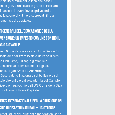
nzialità di strumenti e tecniche basati
’intelligenza artificiale in grado di facilitare
 passo del lavoro investigativo, dalla
tificazione di vittime e sospettati, fino al
evamento dei deepfake.
ti Generali dell’Educazione e della
venzione: un impegno comune contro il
agio giovanile
edì 9 ottobre si è svolto a Roma l’incontro
cato ad analizzare lo stato dell’arte di temi
 il bullismo, il disagio giovanile e
ucazione ai nuovi strumenti digitali.
vento, organizzato da Adnkronos,
l’Osservatorio Nazionale sul bullismo e sul
agio giovanile e dall’Accademia dei Campioni,
icevuto il patrocinio dell’UNICEF e della Città
ropolitana di Roma Capitale.
rnata internazionale per la riduzione del
chio di disastri naturali – 13 ottobre
emoti, alluvioni, eruzioni e inondazioni sono