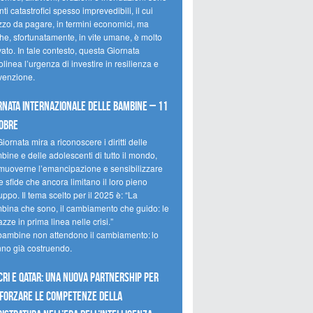
ti catastrofici spesso imprevedibili, il cui
zzo da pagare, in termini economici, ma
he, sfortunatamente, in vite umane, è molto
ato. In tale contesto, questa Giornata
olinea l’urgenza di investire in resilienza e
venzione.
rnata internazionale delle bambine – 11
obre
iornata mira a riconoscere i diritti delle
ine e delle adolescenti di tutto il mondo,
muoverne l’emancipazione e sensibilizzare
e sfide che ancora limitano il loro pieno
uppo. Il tema scelto per il 2025 è: “La
bina che sono, il cambiamento che guido: le
zze in prima linea nelle crisi.”
bambine non attendono il cambiamento: lo
nno già costruendo.
CRI e Qatar: una nuova partnership per
forzare le competenze della