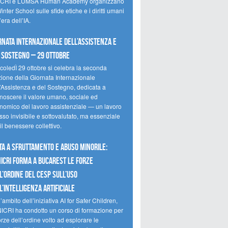
CRI e LUMSA Human Academy organizzano
inter School sulle sfide etiche e i diritti umani
’era dell’IA.
rnata internazionale dell’assistenza e
 sostegno – 29 ottobre
coledÌ 29 ottobre si celebra la seconda
zione della Giornata Internazionale
l’Assistenza e del Sostegno, dedicata a
onoscere il valore umano, sociale ed
nomico del lavoro assistenziale — un lavoro
so invisibile e sottovalutato, ma essenziale
il benessere collettivo.
ta a sfruttamento e abuso minorile:
NICRI forma a Bucarest le forze
l’ordine del CESP sull’uso
l’Intelligenza Artificiale
’ambito dell’iniziativa AI for Safer Children,
NICRI ha condotto un corso di formazione per
orze dell’ordine volto ad esplorare le