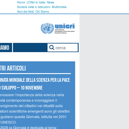
Home
L’ONU in Italia
News
Società civile e Istituzioni
Multimedia
Voci dal field
Chi Siamo
Siamo
tri articoli
rnata mondiale della scienza per la pace
o sviluppo – 10 novembre
onoscere l’importanza della scienza nella
ietà contemporanea e incoraggiare il
volgimento dei cittadini nei dibattiti sulle
tioni scientifiche emergenti sono gli obiettivi
 guidano questa Giornata, istituita nel 2001
l’UNESCO.
 2025 la Giornata è dedicata al tema: