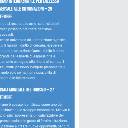
rnata internazionale per l’accesso
versale alle informazioni – 28
ttembre
do si recano alle urne, solo i cittadini
ormati possono prendere decisioni
sapevoli.
cesso universale all’informazione significa
tutti hanno il diritto di cercare, ricevere e
ondere informazioni. Questo diritto è parte
grante della libertà di espressione e
ttamente collegato alla libertà di stampa: i
ia, infatti, possono svolgere pienamente il
 ruolo solo se hanno la possibilità di
edere alle informazioni.
rnata mondiale del turismo – 27
ttembre
urismo è spesso identificato come uno dei
ori chiave nello sviluppo economico, tuttavia è
o di più: rappresenta un catalizzatore del
resso sociale, in grado di fornire istruzione,
upazione e creare nuove opportunità per tutti.