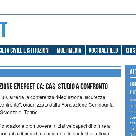
ietà civile e Istituzioni
Multimedia
Voci dal field
Chi 
Al
Gio
zione energetica: casi studio a confronto
e l
7:30, si terrà la conferenza “Mediazione, sicurezza,
Ric
a confronto”, organizzata dalla Fondazione Compagnia
soc
Scienze di Torino.
coin
ques
che
 Fondazione promuovere iniziative capaci di offrire a
dal
portunità di crescita e confronto in contesti di rilievo
Nel