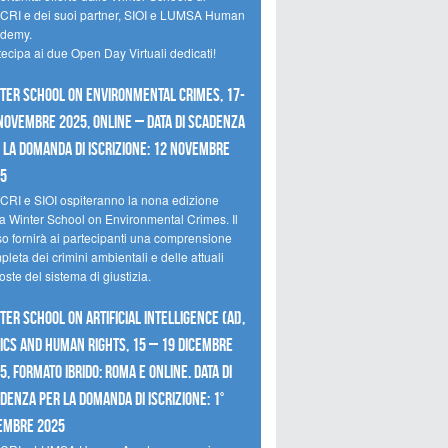
CRI e dei suoi partner, SIOI e LUMSA Human
demy.
tecipa ai due Open Day Virtuali dedicati!
ter School on Environmental Crimes, 17-
novembre 2025, Online – Data di scadenza
 la domanda di iscrizione: 12 novembre
25
CRI e SIOI ospiteranno la nona edizione
la Winter School on Environmental Crimes. Il
so fornirà ai partecipanti una comprensione
leta dei crimini ambientali e delle attuali
oste del sistema di giustizia.
ter School on Artificial Intelligence (AI),
ics and Human Rights, 15 – 19 dicembre
5, Formato Ibrido: Roma e online. Data di
denza per la domanda di iscrizione: 1°
embre 2025