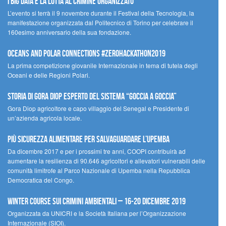
I Big Data e la lotta al crimine organizzato
L’evento si terrà il 9 novembre durante il Festival della Tecnologia, la
manifestazione organizzata dal Politecnico di Torino per celebrare il
160esimo anniversario della sua fondazione.
Oceans and Polar Connections #ZEROHackathon2019
La prima competizione giovanile Internazionale in tema di tutela degli
Oceani e delle Regioni Polari.
STORIA DI GORA DIOP ESPERTO DEL SISTEMA “GOCCIA A GOCCIA”
Gora Diop agricoltore e capo villaggio del Senegal e Presidente di
un’azienda agricola locale.
Più sicurezza alimentare per salvaguardare l’Upemba
Da dicembre 2017 e per i prossimi tre anni, COOPI contribuirà ad
aumentare la resilienza di 90.646 agricoltori e allevatori vulnerabili delle
comunità limitrofe al Parco Nazionale di Upemba nella Repubblica
Democratica del Congo.
Winter Course sui Crimini Ambientali – 16-20 Dicembre 2019
Organizzata da UNICRI e la Società Italiana per l’Organizzazione
Internazionale (SIOI).