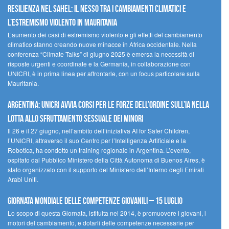
Resilienza nel Sahel: il nesso tra i cambiamenti climatici e
l’estremismo violento in Mauritania
L’aumento dei casi di estremismo violento e gli effetti del cambiamento
climatico stanno creando nuove minacce in Africa occidentale. Nella
conferenza “Climate Talks” di giugno 2025 è emersa la necessità di
risposte urgenti e coordinate e la Germania, in collaborazione con
UNICRI, è in prima linea per affrontarle, con un focus particolare sulla
Mauritania.
Argentina: UNICRI avvia corsi per le forze dell’ordine sull’IA nella
lotta allo sfruttamento sessuale dei minori
Il 26 e il 27 giugno, nell’ambito dell’iniziativa AI for Safer Children,
l’UNICRI, attraverso il suo Centro per l’Intelligenza Artificiale e la
Robotica, ha condotto un training regionale in Argentina. L’evento,
ospitato dal Pubblico Ministero della Città Autonoma di Buenos Aires, è
stato organizzato con il supporto del Ministero dell’Interno degli Emirati
Arabi Uniti.
Giornata Mondiale delle Competenze Giovanili – 15 luglio
Lo scopo di questa Giornata, istituita nel 2014, è promuovere i giovani, i
motori del cambiamento, e dotarli delle competenze necessarie per