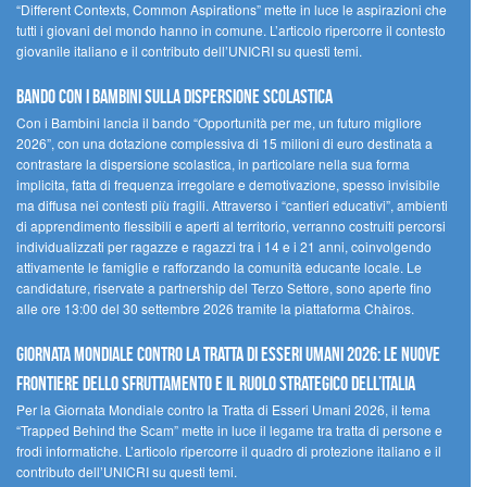
“Different Contexts, Common Aspirations” mette in luce le aspirazioni che
tutti i giovani del mondo hanno in comune. L’articolo ripercorre il contesto
giovanile italiano e il contributo dell’UNICRI su questi temi.
Bando Con i Bambini sulla dispersione scolastica
Con i Bambini lancia il bando “Opportunità per me, un futuro migliore
2026”, con una dotazione complessiva di 15 milioni di euro destinata a
contrastare la dispersione scolastica, in particolare nella sua forma
implicita, fatta di frequenza irregolare e demotivazione, spesso invisibile
ma diffusa nei contesti più fragili. Attraverso i “cantieri educativi”, ambienti
di apprendimento flessibili e aperti al territorio, verranno costruiti percorsi
individualizzati per ragazze e ragazzi tra i 14 e i 21 anni, coinvolgendo
attivamente le famiglie e rafforzando la comunità educante locale. Le
candidature, riservate a partnership del Terzo Settore, sono aperte fino
alle ore 13:00 del 30 settembre 2026 tramite la piattaforma Chàiros.
GIORNATA MONDIALE CONTRO LA TRATTA DI ESSERI UMANI 2026: LE NUOVE
FRONTIERE DELLO SFRUTTAMENTO E IL RUOLO STRATEGICO DELL’ITALIA
Per la Giornata Mondiale contro la Tratta di Esseri Umani 2026, il tema
“Trapped Behind the Scam” mette in luce il legame tra tratta di persone e
frodi informatiche. L’articolo ripercorre il quadro di protezione italiano e il
contributo dell’UNICRI su questi temi.