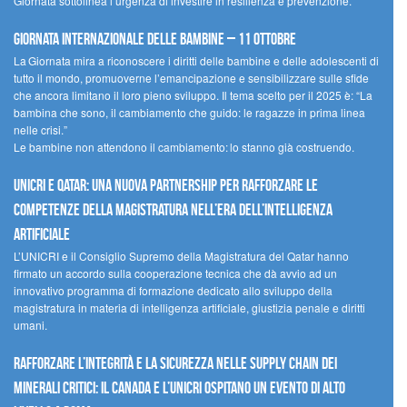
Giornata sottolinea l’urgenza di investire in resilienza e prevenzione.
Giornata internazionale delle bambine – 11 ottobre
La Giornata mira a riconoscere i diritti delle bambine e delle adolescenti di
tutto il mondo, promuoverne l’emancipazione e sensibilizzare sulle sfide
che ancora limitano il loro pieno sviluppo. Il tema scelto per il 2025 è: “La
bambina che sono, il cambiamento che guido: le ragazze in prima linea
nelle crisi.”
Le bambine non attendono il cambiamento: lo stanno già costruendo.
UNICRI e Qatar: una nuova partnership per rafforzare le
competenze della magistratura nell’era dell’intelligenza
artificiale
L’UNICRI e il Consiglio Supremo della Magistratura del Qatar hanno
firmato un accordo sulla cooperazione tecnica che dà avvio ad un
innovativo programma di formazione dedicato allo sviluppo della
magistratura in materia di intelligenza artificiale, giustizia penale e diritti
umani.
Rafforzare l’integrità e la sicurezza nelle supply chain dei
minerali critici: il Canada e l’UNICRI ospitano un evento di alto