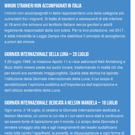
Minori Stranieri Non Accompagnati in Italia
I minori non accompagnati in Italia rappresentano una delle categorie più
vulnerabili tra i migranti. Si tratta di bambini e adolescenti di età inferiore
ai 18 anni che arrivano sul territorio italiano senza genitori o adulti
legalmente responsabili della loro tutela. Per la loro protezione, nel 2017,
è stata introdotta la Legge Zampa che stabilisce il principio di accoglienza
a priori del minore.
Giornata Internazionale della Luna – 20 luglio
Il 20 luglio 1969, la missione Apollo 11 e i due astronauti Neil Armstrong e
Buzz Aldrin misero piede sul suolo lunare, trasformando in realtà ciò che
per secoli era sembrato irraggiungibile. Quella data storica ha ispirato
l’istituzione della Giornata internazionale della Luna, il cui scopo è
sensibilizzare l’opinione pubblica sull’importanza dell’esplorazione e
dell’utilizzo sostenibile della Luna.
Giornata internazionale dedicata a Nelson Mandela – 18 luglio
Ogni anno, il 18 luglio, si celebra la Giornata internazionale dedicata a
Nelson Mandela, un uomo la cui vita e i cui valori sono stati e continuano
ad essere fonte di ispirazione per il mondo. Lo scopo della Giornata è
rendere omaggio alla vita e agli insegnamenti del leader sudafricano
nella lotta contro l’apartheid, la povertà, le disuguaglianze e ogni forma di