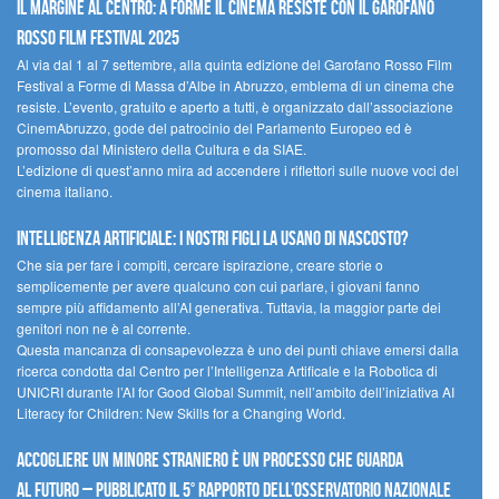
Il margine al centro: a Forme il cinema resiste con il Garofano
Rosso Film Festival 2025
Al via dal 1 al 7 settembre, alla quinta edizione del Garofano Rosso Film
Festival a Forme di Massa d’Albe in Abruzzo, emblema di un cinema che
resiste. L’evento, gratuito e aperto a tutti, è organizzato dall’associazione
CinemAbruzzo, gode del patrocinio del Parlamento Europeo ed è
promosso dal Ministero della Cultura e da SIAE.
L’edizione di quest’anno mira ad accendere i riflettori sulle nuove voci del
cinema italiano.
Intelligenza artificiale: i nostri figli la usano di nascosto?
Che sia per fare i compiti, cercare ispirazione, creare storie o
semplicemente per avere qualcuno con cui parlare, i giovani fanno
sempre più affidamento all’AI generativa. Tuttavia, la maggior parte dei
genitori non ne è al corrente.
Questa mancanza di consapevolezza è uno dei punti chiave emersi dalla
ricerca condotta dal Centro per l’Intelligenza Artificale e la Robotica di
UNICRI durante l’AI for Good Global Summit, nell’ambito dell’iniziativa AI
Literacy for Children: New Skills for a Changing World.
Accogliere un minore straniero è un processo che guarda
al futuro – Pubblicato il 5° rapporto dell’Osservatorio Nazionale