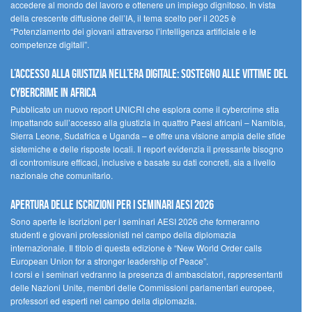
accedere al mondo del lavoro e ottenere un impiego dignitoso. In vista
della crescente diffusione dell’IA, il tema scelto per il 2025 è
“Potenziamento dei giovani attraverso l’intelligenza artificiale e le
competenze digitali”.
L’accesso alla giustizia nell’era digitale: sostegno alle vittime del
cybercrime in Africa
Pubblicato un nuovo report UNICRI che esplora come il cybercrime stia
impattando sull’accesso alla giustizia in quattro Paesi africani – Namibia,
Sierra Leone, Sudafrica e Uganda – e offre una visione ampia delle sfide
sistemiche e delle risposte locali. Il report evidenzia il pressante bisogno
di contromisure efficaci, inclusive e basate su dati concreti, sia a livello
nazionale che comunitario.
Apertura delle iscrizioni per i seminari AESI 2026
Sono aperte le iscrizioni per i seminari AESI 2026 che formeranno
studenti e giovani professionisti nel campo della diplomazia
internazionale. Il titolo di questa edizione è “New World Order calls
European Union for a stronger leadership of Peace”.
I corsi e i seminari vedranno la presenza di ambasciatori, rappresentanti
delle Nazioni Unite, membri delle Commissioni parlamentari europee,
professori ed esperti nel campo della diplomazia.