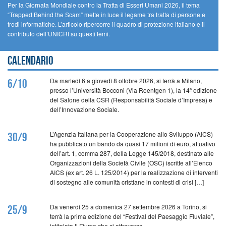
Per la Giornata Mondiale contro la Tratta di Esseri Umani 2026, il tema
“Trapped Behind the Scam” mette in luce il legame tra tratta di persone e
frodi informatiche. L’articolo ripercorre il quadro di protezione italiano e il
contributo dell’UNICRI su questi temi.
Calendario
Da martedì 6 a giovedì 8 ottobre 2026, si terrà a Milano,
6/10
presso l’Università Bocconi (Via Roentgen 1), la 14ª edizione
del Salone della CSR (Responsabilità Sociale d’Impresa) e
dell’Innovazione Sociale.
L’Agenzia Italiana per la Cooperazione allo Sviluppo (AICS)
30/9
ha pubblicato un bando da quasi 17 milioni di euro, attuativo
dell’art. 1, comma 287, della Legge 145/2018, destinato alle
Organizzazioni della Società Civile (OSC) iscritte all’Elenco
AICS (ex art. 26 L. 125/2014) per la realizzazione di interventi
di sostegno alle comunità cristiane in contesti di crisi […]
Da venerdì 25 a domenica 27 settembre 2026 a Torino, si
25/9
terrà la prima edizione del “Festival del Paesaggio Fluviale”,
intitolata Il Fiume che ci attraversa.