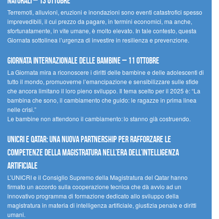
naturali – 13 ottobre
Terremoti, alluvioni, eruzioni e inondazioni sono eventi catastrofici spesso
imprevedibili, il cui prezzo da pagare, in termini economici, ma anche,
sfortunatamente, in vite umane, è molto elevato. In tale contesto, questa
Giornata sottolinea l’urgenza di investire in resilienza e prevenzione.
Giornata internazionale delle bambine – 11 ottobre
La Giornata mira a riconoscere i diritti delle bambine e delle adolescenti di
tutto il mondo, promuoverne l’emancipazione e sensibilizzare sulle sfide
che ancora limitano il loro pieno sviluppo. Il tema scelto per il 2025 è: “La
bambina che sono, il cambiamento che guido: le ragazze in prima linea
nelle crisi.”
Le bambine non attendono il cambiamento: lo stanno già costruendo.
UNICRI e Qatar: una nuova partnership per rafforzare le
competenze della magistratura nell’era dell’intelligenza
artificiale
L’UNICRI e il Consiglio Supremo della Magistratura del Qatar hanno
firmato un accordo sulla cooperazione tecnica che dà avvio ad un
innovativo programma di formazione dedicato allo sviluppo della
magistratura in materia di intelligenza artificiale, giustizia penale e diritti
umani.