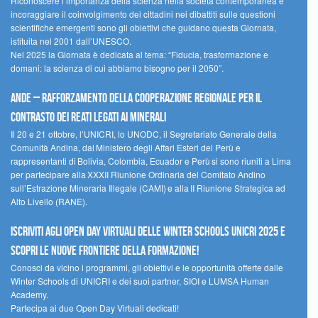
Riconoscere l’importanza della scienza nella società contemporanea e
incoraggiare il coinvolgimento dei cittadini nei dibattiti sulle questioni
scientifiche emergenti sono gli obiettivi che guidano questa Giornata,
istituita nel 2001 dall’UNESCO.
Nel 2025 la Giornata è dedicata al tema: “Fiducia, trasformazione e
domani: la scienza di cui abbiamo bisogno per il 2050”.
Ande – Rafforzamento della cooperazione regionale per il
contrasto dei reati legati ai minerali
Il 20 e 21 ottobre, l’UNICRI, lo UNODC, il Segretariato Generale della
Comunità Andina, dal Ministero degli Affari Esteri del Perù e
rappresentanti di Bolivia, Colombia, Ecuador e Perù si sono riuniti a Lima
per partecipare alla XXXII Riunione Ordinaria del Comitato Andino
sull’Estrazione Mineraria Illegale (CAMI) e alla II Riunione Strategica ad
Alto Livello (RANE).
Iscriviti agli Open Day Virtuali delle Winter Schools UNICRI 2025 e
scopri le nuove frontiere della formazione!
Conosci da vicino i programmi, gli obiettivi e le opportunità offerte dalle
Winter Schools di UNICRI e dei suoi partner, SIOI e LUMSA Human
Academy.
Partecipa ai due Open Day Virtuali dedicati!