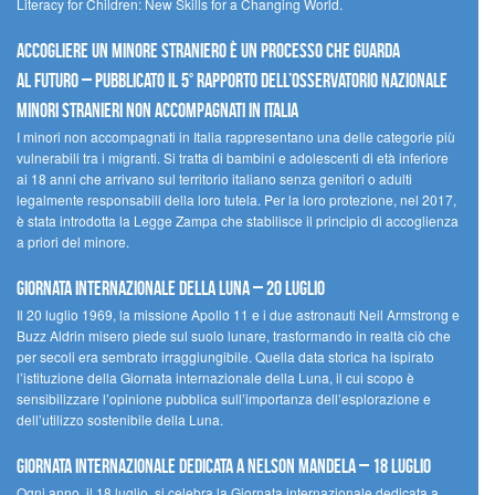
Literacy for Children: New Skills for a Changing World.
Accogliere un minore straniero è un processo che guarda
al futuro – Pubblicato il 5° rapporto dell’Osservatorio Nazionale
Minori Stranieri Non Accompagnati in Italia
I minori non accompagnati in Italia rappresentano una delle categorie più
vulnerabili tra i migranti. Si tratta di bambini e adolescenti di età inferiore
ai 18 anni che arrivano sul territorio italiano senza genitori o adulti
legalmente responsabili della loro tutela. Per la loro protezione, nel 2017,
è stata introdotta la Legge Zampa che stabilisce il principio di accoglienza
a priori del minore.
Giornata Internazionale della Luna – 20 luglio
Il 20 luglio 1969, la missione Apollo 11 e i due astronauti Neil Armstrong e
Buzz Aldrin misero piede sul suolo lunare, trasformando in realtà ciò che
per secoli era sembrato irraggiungibile. Quella data storica ha ispirato
l’istituzione della Giornata internazionale della Luna, il cui scopo è
sensibilizzare l’opinione pubblica sull’importanza dell’esplorazione e
dell’utilizzo sostenibile della Luna.
Giornata internazionale dedicata a Nelson Mandela – 18 luglio
Ogni anno, il 18 luglio, si celebra la Giornata internazionale dedicata a