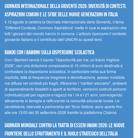
GIORNATA INTERNAZIONALE DELLA GIOVENTÙ 2026: DIVERSITÀ DI CONTESTI,
ASPIRAZIONI COMUNI E LE SFIDE DELLE NUOVE GENERAZIONI IN ITALIA
Il 12 agosto si celebra la Giornata Internazionale della Gioventù, il tema
“Different Contexts, Common Aspirations” mette in luce le aspirazioni che
tutti i giovani del mondo hanno in comune. L’articolo ripercorre il contesto
giovanile italiano e il contributo dell’UNICRI su questi temi.
Bando Con i Bambini sulla dispersione scolastica
Con i Bambini lancia il bando “Opportunità per me, un futuro migliore
2026”, con una dotazione complessiva di 15 milioni di euro destinata a
contrastare la dispersione scolastica, in particolare nella sua forma
implicita, fatta di frequenza irregolare e demotivazione, spesso invisibile
ma diffusa nei contesti più fragili. Attraverso i “cantieri educativi”, ambienti
di apprendimento flessibili e aperti al territorio, verranno costruiti percorsi
individualizzati per ragazze e ragazzi tra i 14 e i 21 anni, coinvolgendo
attivamente le famiglie e rafforzando la comunità educante locale. Le
candidature, riservate a partnership del Terzo Settore, sono aperte fino
alle ore 13:00 del 30 settembre 2026 tramite la piattaforma Chàiros.
GIORNATA MONDIALE CONTRO LA TRATTA DI ESSERI UMANI 2026: LE NUOVE
FRONTIERE DELLO SFRUTTAMENTO E IL RUOLO STRATEGICO DELL’ITALIA