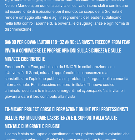
Nelson Mandela, un uomo la cui vita e i cui valori sono stati e continuano
ad essere fonte di ispirazione per il mondo. Lo scopo della Giornata è
rendere omaggio alla vita e agli insegnamenti del leader sudafricano
nella lotta contro l’apartheid, la povertà, le disuguaglianze e ogni forma di
discriminazione.
Bando per giovani autori (18–32 anni): la Rivista Freedom From Fear
invita a condividere le proprie opinioni sulla sicurezza e sulle
minacce cibernetiche
Freedom From Fear, pubblicata da UNICRI in collaborazione con
l’Università di Gand, mira ad approfondire le conoscenze e a
sensibilizzare l’opinione pubblica sui problemi più urgenti della comunità
internazionale. Per il prossimo numero, intitolato “Il nuovo codice
criminale: decifrare le minacce emergenti nel cyberspazio”, si invitano i
giovani a dare il loro contributo alla rivista.
EU-MiCare Project. Corso di formazione online per i professionisti
dell’UE per migliorare l’assistenza e il supporto alla salute
mentale di migranti e rifugiati
Il corso è stato sviluppato appositamente per professionisti e volontari che
lavorano con migranti e rifugiati e hanno a cuore il loro benessere