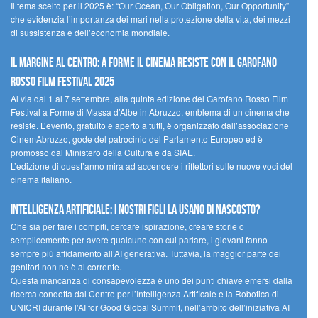
Il tema scelto per il 2025 è: “Our Ocean, Our Obligation, Our Opportunity”
che evidenzia l’importanza dei mari nella protezione della vita, dei mezzi
di sussistenza e dell’economia mondiale.
Il margine al centro: a Forme il cinema resiste con il Garofano
Rosso Film Festival 2025
Al via dal 1 al 7 settembre, alla quinta edizione del Garofano Rosso Film
Festival a Forme di Massa d’Albe in Abruzzo, emblema di un cinema che
resiste. L’evento, gratuito e aperto a tutti, è organizzato dall’associazione
CinemAbruzzo, gode del patrocinio del Parlamento Europeo ed è
promosso dal Ministero della Cultura e da SIAE.
L’edizione di quest’anno mira ad accendere i riflettori sulle nuove voci del
cinema italiano.
Intelligenza artificiale: i nostri figli la usano di nascosto?
Che sia per fare i compiti, cercare ispirazione, creare storie o
semplicemente per avere qualcuno con cui parlare, i giovani fanno
sempre più affidamento all’AI generativa. Tuttavia, la maggior parte dei
genitori non ne è al corrente.
Questa mancanza di consapevolezza è uno dei punti chiave emersi dalla
ricerca condotta dal Centro per l’Intelligenza Artificale e la Robotica di
UNICRI durante l’AI for Good Global Summit, nell’ambito dell’iniziativa AI