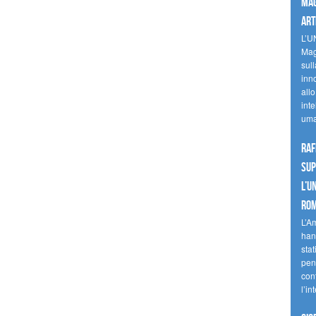
mag
art
L’U
Mag
sul
inn
allo
inte
uma
Raf
sup
l’U
Ro
L’A
han
stat
pen
con
l’in