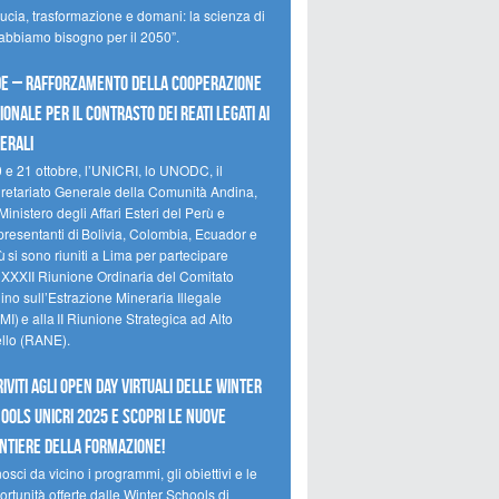
ducia, trasformazione e domani: la scienza di
 abbiamo bisogno per il 2050”.
e – Rafforzamento della cooperazione
ionale per il contrasto dei reati legati ai
erali
0 e 21 ottobre, l’UNICRI, lo UNODC, il
retariato Generale della Comunità Andina,
Ministero degli Affari Esteri del Perù e
presentanti di Bolivia, Colombia, Ecuador e
 si sono riuniti a Lima per partecipare
a XXXII Riunione Ordinaria del Comitato
no sull’Estrazione Mineraria Illegale
I) e alla II Riunione Strategica ad Alto
ello (RANE).
riviti agli Open Day Virtuali delle Winter
ools UNICRI 2025 e scopri le nuove
ntiere della formazione!
sci da vicino i programmi, gli obiettivi e le
rtunità offerte dalle Winter Schools di