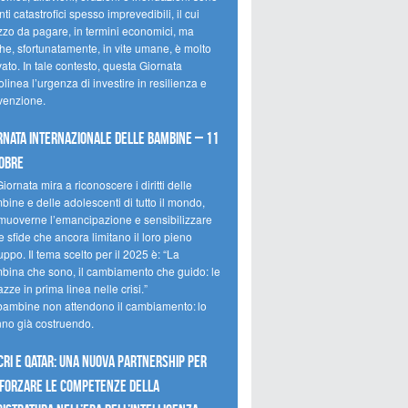
ti catastrofici spesso imprevedibili, il cui
zzo da pagare, in termini economici, ma
he, sfortunatamente, in vite umane, è molto
ato. In tale contesto, questa Giornata
olinea l’urgenza di investire in resilienza e
venzione.
rnata internazionale delle bambine – 11
obre
iornata mira a riconoscere i diritti delle
ine e delle adolescenti di tutto il mondo,
muoverne l’emancipazione e sensibilizzare
e sfide che ancora limitano il loro pieno
uppo. Il tema scelto per il 2025 è: “La
bina che sono, il cambiamento che guido: le
zze in prima linea nelle crisi.”
bambine non attendono il cambiamento: lo
nno già costruendo.
CRI e Qatar: una nuova partnership per
forzare le competenze della