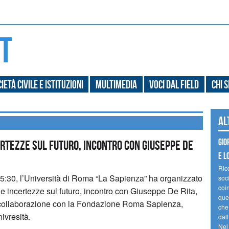
ietà civile e Istituzioni
Multimedia
Voci dal field
Chi 
Al
Gio
certezze sul futuro, incontro con Giuseppe De
e l
Ric
5:30, l’Università di Roma “La Sapienza” ha organizzato
soc
coin
le e incertezze sul futuro, incontro con Giuseppe De Rita,
ques
o collaborazione con la Fondazione Roma Sapienza,
che
ivresità.
dal
Nel