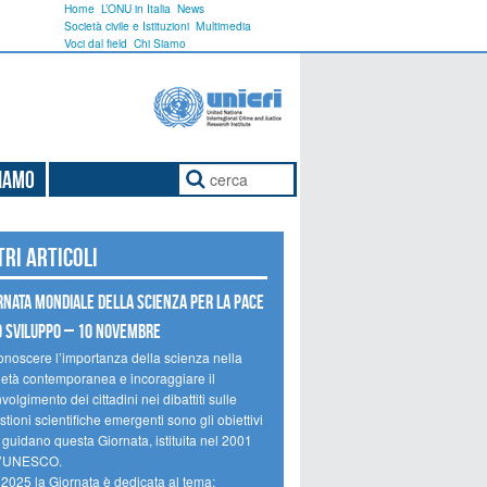
Home
L’ONU in Italia
News
Società civile e Istituzioni
Multimedia
Voci dal field
Chi Siamo
Siamo
tri articoli
rnata mondiale della scienza per la pace
o sviluppo – 10 novembre
onoscere l’importanza della scienza nella
ietà contemporanea e incoraggiare il
volgimento dei cittadini nei dibattiti sulle
tioni scientifiche emergenti sono gli obiettivi
 guidano questa Giornata, istituita nel 2001
l’UNESCO.
 2025 la Giornata è dedicata al tema: