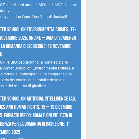
CRI e dei suoi partner, SIOI e LUMSA Human
demy.
tecipa ai due Open Day Virtuali dedicati!
ter School on Environmental Crimes, 17-
novembre 2025, Online – Data di scadenza
 la domanda di iscrizione: 12 novembre
25
CRI e SIOI ospiteranno la nona edizione
la Winter School on Environmental Crimes. Il
so fornirà ai partecipanti una comprensione
leta dei crimini ambientali e delle attuali
oste del sistema di giustizia.
ter School on Artificial Intelligence (AI),
ics and Human Rights, 15 – 19 dicembre
5, Formato Ibrido: Roma e online. Data di
denza per la domanda di iscrizione: 1°
embre 2025