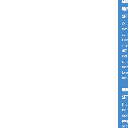
Gio
uni
se
Quan
inf
con
L’ac
che 
diff
inte
stre
med
loro
acc
Gio
se
Il t
fatt
molt
prog
occ