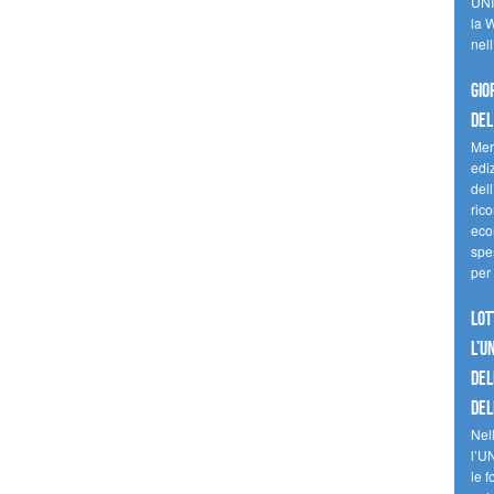
UNI
la W
nell
Gio
del
Mer
edi
del
ric
eco
spes
per 
Lot
l’U
del
del
Nell
l’U
le f