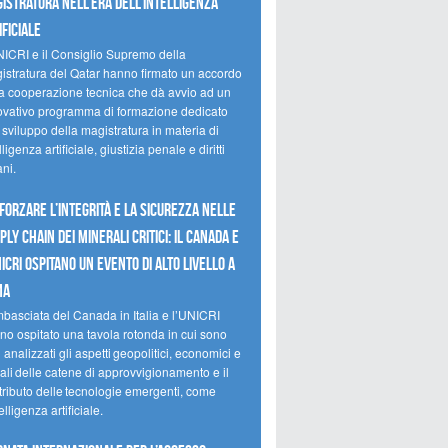
istratura nell’era dell’intelligenza
ificiale
NICRI e il Consiglio Supremo della
istratura del Qatar hanno firmato un accordo
la cooperazione tecnica che dà avvio ad un
ovativo programma di formazione dedicato
 sviluppo della magistratura in materia di
lligenza artificiale, giustizia penale e diritti
ni.
forzare l’integrità e la sicurezza nelle
ply chain dei minerali critici: il Canada e
NICRI ospitano un evento di alto livello a
ma
mbasciata del Canada in Italia e l’UNICRI
no ospitato una tavola rotonda in cui sono
i analizzati gli aspetti geopolitici, economici e
ali delle catene di approvvigionamento e il
tributo delle tecnologie emergenti, come
telligenza artificiale.