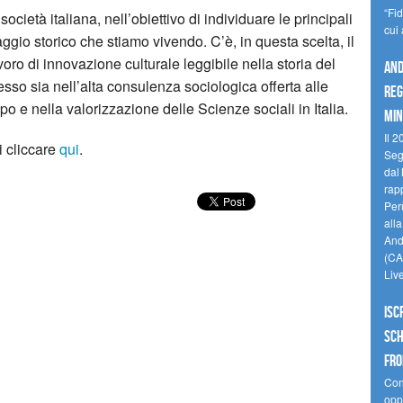
“Fi
società italiana, nell’obiettivo di individuare le principali
cui
saggio storico che stiamo vivendo. C’è, in questa scelta, il
oro di innovazione culturale leggibile nella storia del
And
so sia nell’alta consulenza sociologica offerta alle
reg
ppo e nella valorizzazione delle Scienze sociali in Italia.
min
Il 2
i cliccare
qui
.
Seg
dal 
rap
Perù
all
Andi
(CAM
Liv
Isc
Sch
fro
Cono
oppo