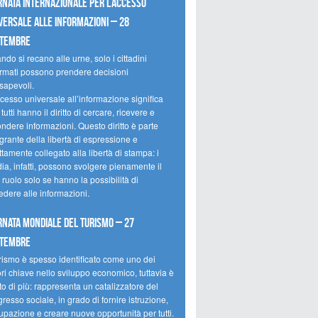
rnata internazionale per l’accesso
versale alle informazioni – 28
ttembre
do si recano alle urne, solo i cittadini
ormati possono prendere decisioni
sapevoli.
cesso universale all’informazione significa
tutti hanno il diritto di cercare, ricevere e
ondere informazioni. Questo diritto è parte
grante della libertà di espressione e
ttamente collegato alla libertà di stampa: i
ia, infatti, possono svolgere pienamente il
 ruolo solo se hanno la possibilità di
edere alle informazioni.
rnata mondiale del turismo – 27
ttembre
urismo è spesso identificato come uno dei
ori chiave nello sviluppo economico, tuttavia è
o di più: rappresenta un catalizzatore del
resso sociale, in grado di fornire istruzione,
upazione e creare nuove opportunità per tutti.