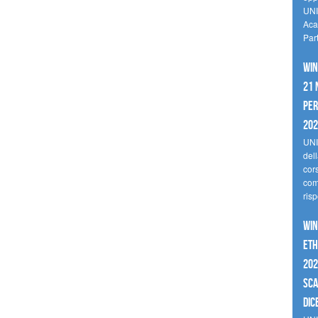
UNI
Aca
Par
Win
21 
per
20
UNI
del
cor
comp
risp
Win
Eth
202
sca
dic