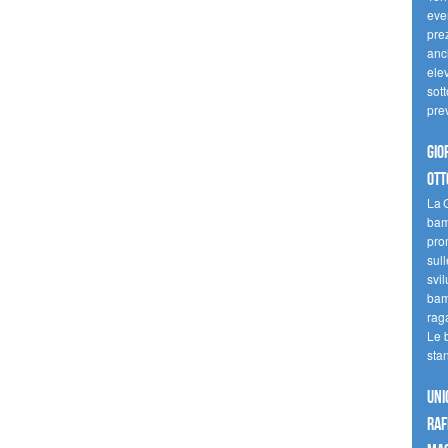
even
pre
anc
elev
sott
pre
Gio
ott
La G
bamb
pro
sull
svil
bam
raga
Le 
sta
UNI
raf