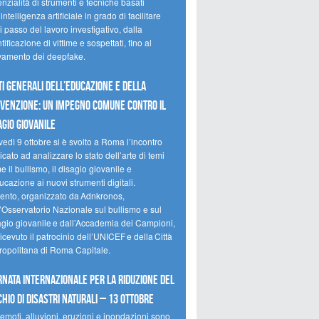
nzialità di strumenti e tecniche basati
’intelligenza artificiale in grado di facilitare
 passo del lavoro investigativo, dalla
tificazione di vittime e sospettati, fino al
evamento dei deepfake.
ti Generali dell’Educazione e della
venzione: un impegno comune contro il
agio giovanile
edì 9 ottobre si è svolto a Roma l’incontro
cato ad analizzare lo stato dell’arte di temi
 il bullismo, il disagio giovanile e
ucazione ai nuovi strumenti digitali.
vento, organizzato da Adnkronos,
l’Osservatorio Nazionale sul bullismo e sul
agio giovanile e dall’Accademia dei Campioni,
icevuto il patrocinio dell’UNICEF e della Città
ropolitana di Roma Capitale.
rnata internazionale per la riduzione del
chio di disastri naturali – 13 ottobre
emoti, alluvioni, eruzioni e inondazioni sono