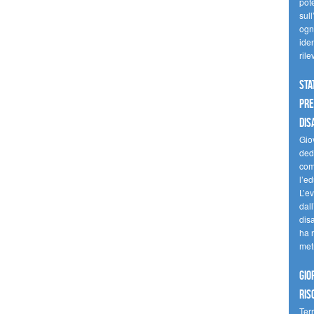
pote
sull
ogni
iden
ril
Sta
Pre
dis
Giov
dedi
come
l’ed
L’e
dal
dis
ha r
met
Gio
ris
Terr