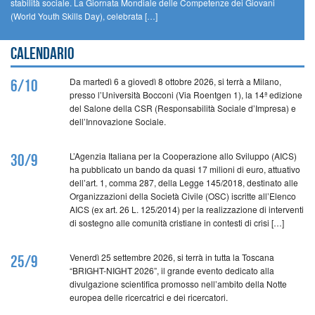
stabilità sociale. La Giornata Mondiale delle Competenze dei Giovani
(World Youth Skills Day), celebrata […]
Calendario
Da martedì 6 a giovedì 8 ottobre 2026, si terrà a Milano,
6/10
presso l’Università Bocconi (Via Roentgen 1), la 14ª edizione
del Salone della CSR (Responsabilità Sociale d’Impresa) e
dell’Innovazione Sociale.
L’Agenzia Italiana per la Cooperazione allo Sviluppo (AICS)
30/9
ha pubblicato un bando da quasi 17 milioni di euro, attuativo
dell’art. 1, comma 287, della Legge 145/2018, destinato alle
Organizzazioni della Società Civile (OSC) iscritte all’Elenco
AICS (ex art. 26 L. 125/2014) per la realizzazione di interventi
di sostegno alle comunità cristiane in contesti di crisi […]
Venerdì 25 settembre 2026, si terrà in tutta la Toscana
25/9
“BRIGHT-NIGHT 2026”, il grande evento dedicato alla
divulgazione scientifica promosso nell’ambito della Notte
europea delle ricercatrici e dei ricercatori.