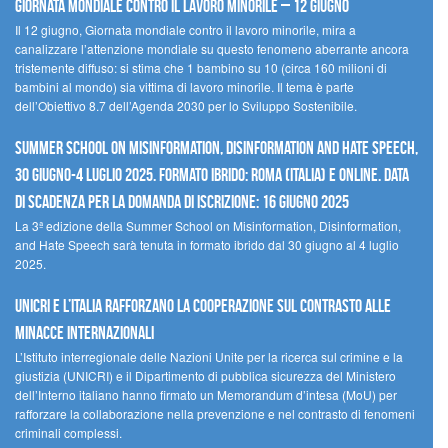
Giornata mondiale contro il lavoro minorile – 12 giugno
Il 12 giugno, Giornata mondiale contro il lavoro minorile, mira a
canalizzare l’attenzione mondiale su questo fenomeno aberrante ancora
tristemente diffuso: si stima che 1 bambino su 10 (circa 160 milioni di
bambini al mondo) sia vittima di lavoro minorile. Il tema è parte
dell’Obiettivo 8.7 dell’Agenda 2030 per lo Sviluppo Sostenibile.
Summer School on Misinformation, Disinformation and Hate Speech,
30 giugno-4 luglio 2025. Formato ibrido: Roma (Italia) e online. Data
di scadenza per la domanda di iscrizione: 16 giugno 2025
La 3ª edizione della Summer School on Misinformation, Disinformation,
and Hate Speech sarà tenuta in formato ibrido dal 30 giugno al 4 luglio
2025.
UNICRI e l’Italia rafforzano la cooperazione sul contrasto alle
minacce internazionali
L’Istituto interregionale delle Nazioni Unite per la ricerca sul crimine e la
giustizia (UNICRI) e il Dipartimento di pubblica sicurezza del Ministero
dell’Interno italiano hanno firmato un Memorandum d’intesa (MoU) per
rafforzare la collaborazione nella prevenzione e nel contrasto di fenomeni
criminali complessi.