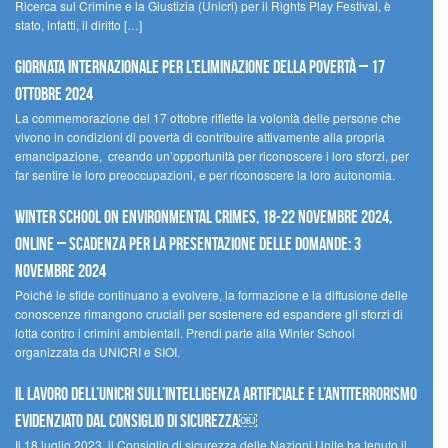
Ricerca sul Crimine e la Giustizia (Unicri) per il Rights Play Festival, è
stato, infatti, il diritto […]
Giornata internazionale per l’eliminazione della povertà – 17
ottobre 2024
La commemorazione del 17 ottobre riflette la volontà delle persone che
vivono in condizioni di povertà di contribuire attivamente alla propria
emancipazione, creando un’opportunità per riconoscere i loro sforzi, per
far sentire le loro preoccupazioni, e per riconoscere la loro autonomia.
Winter School on Environmental Crimes, 18-22 novembre 2024,
Online – Scadenza per la presentazione delle domande: 3
novembre 2024
Poiché le sfide continuano a evolvere, la formazione e la diffusione delle
conoscenze rimangono cruciali per sostenere ed espandere gli sforzi di
lotta contro i crimini ambientali. Prendi parte alla Winter School
organizzata da UNICRI e SIOI.
Il lavoro dell’UNICRI sull’intelligenza artificiale e l’antiterrorismo
evidenziato dal Consiglio di Sicurezza￼
Il 18 luglio 2023, il Consiglio di sicurezza delle Nazioni Unite ha tenuto il