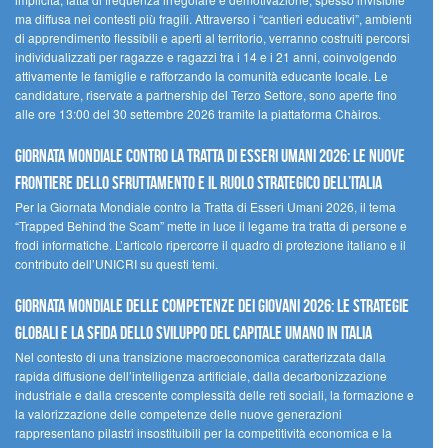
ma diffusa nei contesti più fragili. Attraverso i “cantieri educativi”, ambienti
di apprendimento flessibili e aperti al territorio, verranno costruiti percorsi
individualizzati per ragazze e ragazzi tra i 14 e i 21 anni, coinvolgendo
attivamente le famiglie e rafforzando la comunità educante locale. Le
candidature, riservate a partnership del Terzo Settore, sono aperte fino
alle ore 13:00 del 30 settembre 2026 tramite la piattaforma Chàiros.
GIORNATA MONDIALE CONTRO LA TRATTA DI ESSERI UMANI 2026: LE NUOVE
FRONTIERE DELLO SFRUTTAMENTO E IL RUOLO STRATEGICO DELL’ITALIA
Per la Giornata Mondiale contro la Tratta di Esseri Umani 2026, il tema
“Trapped Behind the Scam” mette in luce il legame tra tratta di persone e
frodi informatiche. L’articolo ripercorre il quadro di protezione italiano e il
contributo dell’UNICRI su questi temi.
GIORNATA MONDIALE DELLE COMPETENZE DEI GIOVANI 2026: LE STRATEGIE
GLOBALI E LA SFIDA DELLO SVILUPPO DEL CAPITALE UMANO IN ITALIA
Nel contesto di una transizione macroeconomica caratterizzata dalla
rapida diffusione dell’intelligenza artificiale, dalla decarbonizzazione
industriale e dalla crescente complessità delle reti sociali, la formazione e
la valorizzazione delle competenze delle nuove generazioni
rappresentano pilastri insostituibili per la competitività economica e la