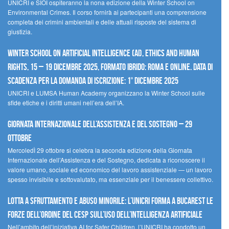
UNICRI e SIOI ospiteranno la nona edizione della Winter School on
Environmental Crimes. Il corso fornirà ai partecipanti una comprensione
completa dei crimini ambientali e delle attuali risposte del sistema di
giustizia.
Winter School on Artificial Intelligence (AI), Ethics and Human
Rights, 15 – 19 dicembre 2025, Formato Ibrido: Roma e online. Data di
scadenza per la domanda di iscrizione: 1° dicembre 2025
UNICRI e LUMSA Human Academy organizzano la Winter School sulle
sfide etiche e i diritti umani nell’era dell’IA.
Giornata internazionale dell’assistenza e del sostegno – 29
ottobre
MercoledÌ 29 ottobre si celebra la seconda edizione della Giornata
Internazionale dell’Assistenza e del Sostegno, dedicata a riconoscere il
valore umano, sociale ed economico del lavoro assistenziale — un lavoro
spesso invisibile e sottovalutato, ma essenziale per il benessere collettivo.
Lotta a sfruttamento e abuso minorile: l’UNICRI forma a Bucarest le
forze dell’ordine del CESP sull’uso dell’Intelligenza Artificiale
Nell’ambito dell’iniziativa AI for Safer Children, l’UNICRI ha condotto un