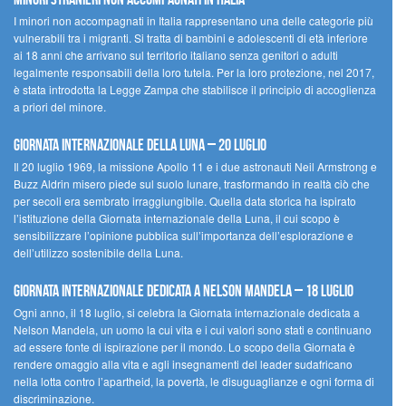
I minori non accompagnati in Italia rappresentano una delle categorie più
vulnerabili tra i migranti. Si tratta di bambini e adolescenti di età inferiore
ai 18 anni che arrivano sul territorio italiano senza genitori o adulti
legalmente responsabili della loro tutela. Per la loro protezione, nel 2017,
è stata introdotta la Legge Zampa che stabilisce il principio di accoglienza
a priori del minore.
Giornata Internazionale della Luna – 20 luglio
Il 20 luglio 1969, la missione Apollo 11 e i due astronauti Neil Armstrong e
Buzz Aldrin misero piede sul suolo lunare, trasformando in realtà ciò che
per secoli era sembrato irraggiungibile. Quella data storica ha ispirato
l’istituzione della Giornata internazionale della Luna, il cui scopo è
sensibilizzare l’opinione pubblica sull’importanza dell’esplorazione e
dell’utilizzo sostenibile della Luna.
Giornata internazionale dedicata a Nelson Mandela – 18 luglio
Ogni anno, il 18 luglio, si celebra la Giornata internazionale dedicata a
Nelson Mandela, un uomo la cui vita e i cui valori sono stati e continuano
ad essere fonte di ispirazione per il mondo. Lo scopo della Giornata è
rendere omaggio alla vita e agli insegnamenti del leader sudafricano
nella lotta contro l’apartheid, la povertà, le disuguaglianze e ogni forma di
discriminazione.