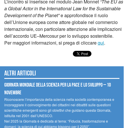
L’incontro si inserisce nel modulo Jean Monnet
“The EU as
a Global Actor in the International Law for the Sustainable
Development of the Planet”
e approfondisce il ruolo
dell’Unione europea come attore globale nel commercio
internazionale, con particolare attenzione alle implicazioni
dell’accordo UE–Mercosur per lo sviluppo sostenibile.
Per maggiori informazioni, si prega di cliccare
qui
.
Altri articoli
Giornata mondiale della scienza per la pace e lo sviluppo – 10
novembre
Riconoscere l’importanza della scienza nella società contemporanea e
incoraggiare il coinvolgimento dei cittadini nei dibattiti sulle questioni
scientifiche emergenti sono gli obiettivi che guidano questa Giornata,
istituita nel 2001 dall’UNESCO.
Nel 2025 la Giornata è dedicata al tema: “Fiducia, trasformazione e
domani: la scienza di cui abbiamo bisogno per il 2050”.