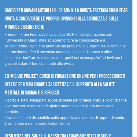
Bando per giovani autori (18–32 anni): la Rivista Freedom From Fear
invita a condividere le proprie opinioni sulla sicurezza e sulle
minacce cibernetiche
Freedom From Fear, pubblicata da UNICRI in collaborazione con
l’Università di Gand, mira ad approfondire le conoscenze e a
sensibilizzare l’opinione pubblica sui problemi più urgenti della comunità
internazionale. Per il prossimo numero, intitolato “Il nuovo codice
criminale: decifrare le minacce emergenti nel cyberspazio”, si invitano i
giovani a dare il loro contributo alla rivista.
EU-MiCare Project. Corso di formazione online per i professionisti
dell’UE per migliorare l’assistenza e il supporto alla salute
mentale di migranti e rifugiati
Il corso è stato sviluppato appositamente per professionisti e volontari che
lavorano con migranti e rifugiati e hanno a cuore il loro benessere
mentale.
Il corso online è disponibile sulla apposita piattaforma di apprendimento,
è asincrono e non ci sono lezioni frontali.
Resilienza nel Sahel: il nesso tra i cambiamenti climatici e