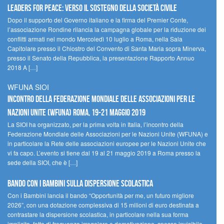
Leaders for peace: verso il sostegno della società civile
Dopo il supporto del Governo italiano e la firma del Premier Conte,
l’associazione Rondine rilancia la campagna globale per la riduzione dei
conflitti armati nel mondo Mercoledì 10 luglio a Roma, nella Sala
Capitolare presso il Chiostro del Convento di Santa Maria sopra Minerva,
presso il Senato della Repubblica, la presentazione Rapporto Annuo
2018 A […]
WFUNA SIOI
Incontro della Federazione Mondiale delle Associazioni per le
Nazioni Unite (WFUNA) Roma, 19-21 maggio 2019
La SIOI ha organizzato, per la prima volta in Italia, l’incontro della
Federazione Mondiale delle Associazioni per le Nazioni Unite (WFUNA) e
in particolare la Rete delle associazioni europee per le Nazioni Unite che
vi fa capo. L’evento si tiene dal 19 al 21 maggio 2019 a Roma presso la
sede della SIOI, che è […]
Bando Con i Bambini sulla dispersione scolastica
Con i Bambini lancia il bando “Opportunità per me, un futuro migliore
2026”, con una dotazione complessiva di 15 milioni di euro destinata a
contrastare la dispersione scolastica, in particolare nella sua forma
implicita, fatta di frequenza irregolare e demotivazione, spesso invisibile