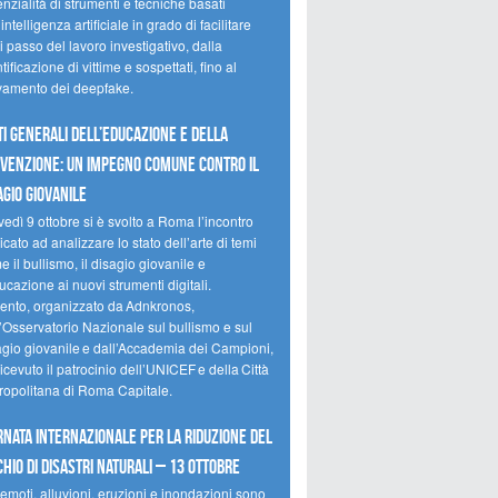
nzialità di strumenti e tecniche basati
’intelligenza artificiale in grado di facilitare
 passo del lavoro investigativo, dalla
tificazione di vittime e sospettati, fino al
evamento dei deepfake.
ti Generali dell’Educazione e della
venzione: un impegno comune contro il
agio giovanile
edì 9 ottobre si è svolto a Roma l’incontro
cato ad analizzare lo stato dell’arte di temi
 il bullismo, il disagio giovanile e
ucazione ai nuovi strumenti digitali.
vento, organizzato da Adnkronos,
l’Osservatorio Nazionale sul bullismo e sul
agio giovanile e dall’Accademia dei Campioni,
icevuto il patrocinio dell’UNICEF e della Città
ropolitana di Roma Capitale.
rnata internazionale per la riduzione del
chio di disastri naturali – 13 ottobre
emoti, alluvioni, eruzioni e inondazioni sono