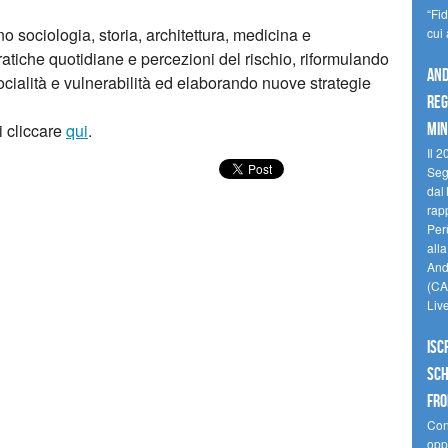
“Fi
no sociologia, storia, architettura, medicina e
cui
atiche quotidiane e percezioni del rischio, riformulando
And
socialità e vulnerabilità ed elaborando nuove strategie
reg
i cliccare
qui
.
min
Il 2
Seg
dal 
rap
Perù
all
Andi
(CAM
Liv
Isc
Sch
fro
Cono
oppo