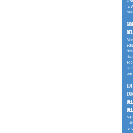
UNI
la W
nell
Gio
del
Mer
edi
del
ric
eco
spes
per 
Lot
l’U
del
del
Nell
l’U
le f