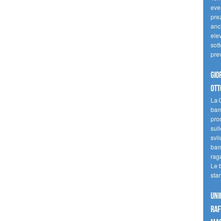
even
pre
anc
elev
sott
pre
Gio
ott
La G
bamb
pro
sull
svil
bam
raga
Le 
sta
UNI
raf