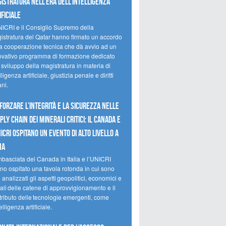
istratura nell’era dell’intelligenza
ificiale
NICRI e il Consiglio Supremo della
istratura del Qatar hanno firmato un accordo
la cooperazione tecnica che dà avvio ad un
ovativo programma di formazione dedicato
 sviluppo della magistratura in materia di
lligenza artificiale, giustizia penale e diritti
ni.
forzare l’integrità e la sicurezza nelle
ply chain dei minerali critici: il Canada e
NICRI ospitano un evento di alto livello a
ma
mbasciata del Canada in Italia e l’UNICRI
no ospitato una tavola rotonda in cui sono
i analizzati gli aspetti geopolitici, economici e
ali delle catene di approvvigionamento e il
tributo delle tecnologie emergenti, come
telligenza artificiale.