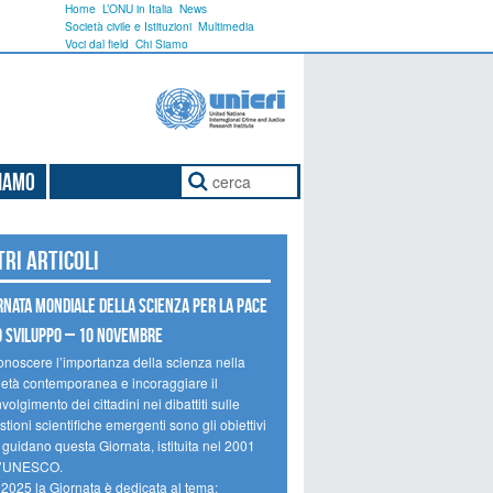
Home
L’ONU in Italia
News
Società civile e Istituzioni
Multimedia
Voci dal field
Chi Siamo
Siamo
tri articoli
rnata mondiale della scienza per la pace
o sviluppo – 10 novembre
onoscere l’importanza della scienza nella
ietà contemporanea e incoraggiare il
volgimento dei cittadini nei dibattiti sulle
tioni scientifiche emergenti sono gli obiettivi
 guidano questa Giornata, istituita nel 2001
l’UNESCO.
 2025 la Giornata è dedicata al tema: