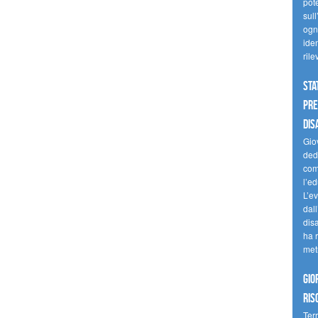
pote
sull
ogni
iden
ril
Sta
Pre
dis
Giov
dedi
come
l’ed
L’e
dal
dis
ha r
met
Gio
ris
Terr