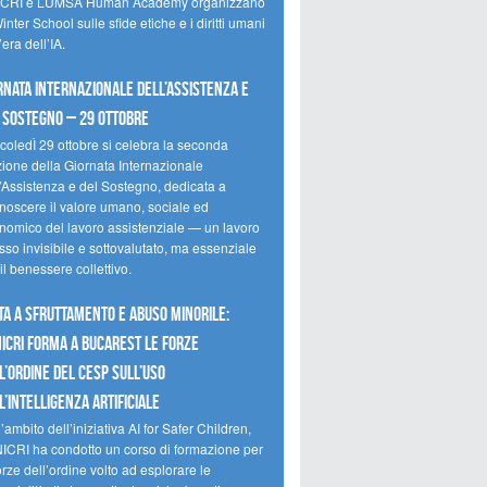
CRI e LUMSA Human Academy organizzano
inter School sulle sfide etiche e i diritti umani
’era dell’IA.
rnata internazionale dell’assistenza e
 sostegno – 29 ottobre
coledÌ 29 ottobre si celebra la seconda
zione della Giornata Internazionale
l’Assistenza e del Sostegno, dedicata a
onoscere il valore umano, sociale ed
nomico del lavoro assistenziale — un lavoro
so invisibile e sottovalutato, ma essenziale
il benessere collettivo.
ta a sfruttamento e abuso minorile:
NICRI forma a Bucarest le forze
l’ordine del CESP sull’uso
l’Intelligenza Artificiale
’ambito dell’iniziativa AI for Safer Children,
NICRI ha condotto un corso di formazione per
orze dell’ordine volto ad esplorare le