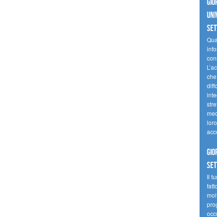
Gio
uni
se
Quan
inf
con
L’ac
che 
diff
inte
stre
med
loro
acc
Gio
se
Il t
fatt
molt
prog
occ