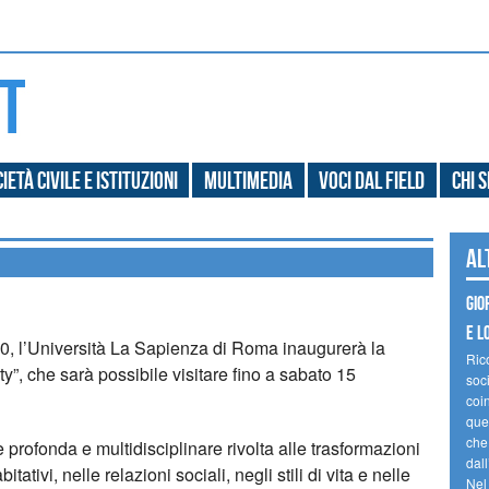
ietà civile e Istituzioni
Multimedia
Voci dal field
Chi 
Al
Gio
e l
0, l’Università La Sapienza di Roma inaugurerà la
Ric
ty”, che sarà possibile visitare fino a sabato 15
soc
coin
ques
che
 profonda e multidisciplinare rivolta alle trasformazioni
dal
tivi, nelle relazioni sociali, negli stili di vita e nelle
Nel