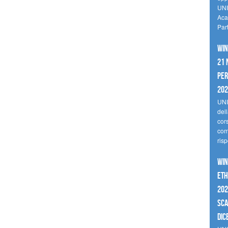
UNI
Aca
Par
Win
21 
per
20
UNI
del
cor
comp
risp
Win
Eth
202
sca
dic