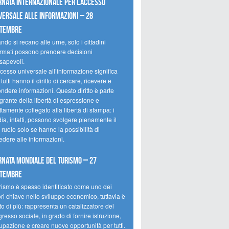
rnata internazionale per l’accesso
versale alle informazioni – 28
ttembre
do si recano alle urne, solo i cittadini
ormati possono prendere decisioni
sapevoli.
cesso universale all’informazione significa
tutti hanno il diritto di cercare, ricevere e
ondere informazioni. Questo diritto è parte
grante della libertà di espressione e
ttamente collegato alla libertà di stampa: i
ia, infatti, possono svolgere pienamente il
 ruolo solo se hanno la possibilità di
edere alle informazioni.
rnata mondiale del turismo – 27
ttembre
urismo è spesso identificato come uno dei
ori chiave nello sviluppo economico, tuttavia è
o di più: rappresenta un catalizzatore del
resso sociale, in grado di fornire istruzione,
upazione e creare nuove opportunità per tutti.