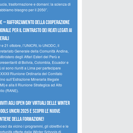
ducia, trasformazione e domani: la scienza di
 abbiamo bisogno per il 2050”.
e – Rafforzamento della cooperazione
ionale per il contrasto dei reati legati ai
erali
0 e 21 ottobre, l’UNICRI, lo UNODC, il
retariato Generale della Comunità Andina,
Ministero degli Affari Esteri del Perù e
presentanti di Bolivia, Colombia, Ecuador e
 si sono riuniti a Lima per partecipare
a XXXII Riunione Ordinaria del Comitato
no sull’Estrazione Mineraria Illegale
I) e alla II Riunione Strategica ad Alto
ello (RANE).
riviti agli Open Day Virtuali delle Winter
ools UNICRI 2025 e scopri le nuove
ntiere della formazione!
sci da vicino i programmi, gli obiettivi e le
rtunità offerte dalle Winter Schools di