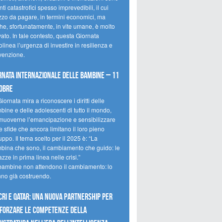
ti catastrofici spesso imprevedibili, il cui
zzo da pagare, in termini economici, ma
he, sfortunatamente, in vite umane, è molto
ato. In tale contesto, questa Giornata
olinea l’urgenza di investire in resilienza e
venzione.
rnata internazionale delle bambine – 11
obre
iornata mira a riconoscere i diritti delle
ine e delle adolescenti di tutto il mondo,
muoverne l’emancipazione e sensibilizzare
e sfide che ancora limitano il loro pieno
uppo. Il tema scelto per il 2025 è: “La
bina che sono, il cambiamento che guido: le
zze in prima linea nelle crisi.”
bambine non attendono il cambiamento: lo
nno già costruendo.
CRI e Qatar: una nuova partnership per
forzare le competenze della