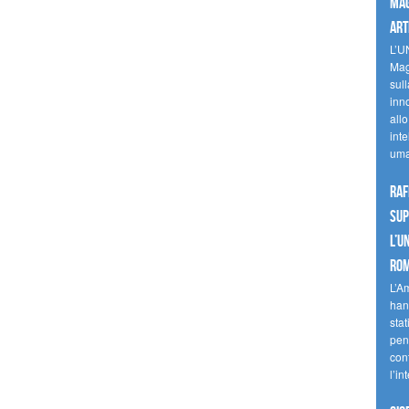
mag
art
L’U
Mag
sul
inn
allo
inte
uma
Raf
sup
l’U
Ro
L’A
han
stat
pen
con
l’in