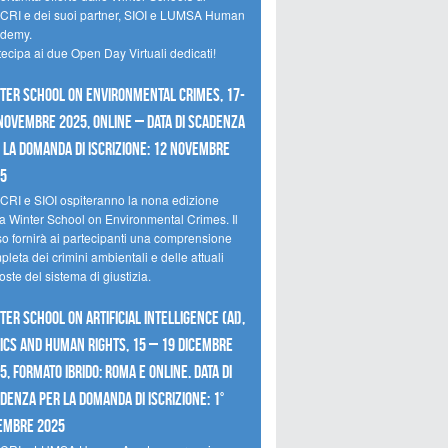
CRI e dei suoi partner, SIOI e LUMSA Human
demy.
tecipa ai due Open Day Virtuali dedicati!
ter School on Environmental Crimes, 17-
novembre 2025, Online – Data di scadenza
 la domanda di iscrizione: 12 novembre
25
CRI e SIOI ospiteranno la nona edizione
la Winter School on Environmental Crimes. Il
so fornirà ai partecipanti una comprensione
leta dei crimini ambientali e delle attuali
oste del sistema di giustizia.
ter School on Artificial Intelligence (AI),
ics and Human Rights, 15 – 19 dicembre
5, Formato Ibrido: Roma e online. Data di
denza per la domanda di iscrizione: 1°
embre 2025