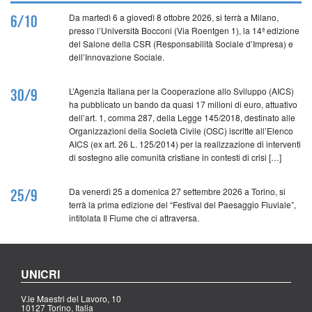
Da martedì 6 a giovedì 8 ottobre 2026, si terrà a Milano,
6/10
presso l’Università Bocconi (Via Roentgen 1), la 14ª edizione
del Salone della CSR (Responsabilità Sociale d’Impresa) e
dell’Innovazione Sociale.
L’Agenzia Italiana per la Cooperazione allo Sviluppo (AICS)
30/9
ha pubblicato un bando da quasi 17 milioni di euro, attuativo
dell’art. 1, comma 287, della Legge 145/2018, destinato alle
Organizzazioni della Società Civile (OSC) iscritte all’Elenco
AICS (ex art. 26 L. 125/2014) per la realizzazione di interventi
di sostegno alle comunità cristiane in contesti di crisi […]
Da venerdì 25 a domenica 27 settembre 2026 a Torino, si
25/9
terrà la prima edizione del “Festival del Paesaggio Fluviale”,
intitolata Il Fiume che ci attraversa.
UNICRI
V.le Maestri del Lavoro, 10
10127 Torino, Italia