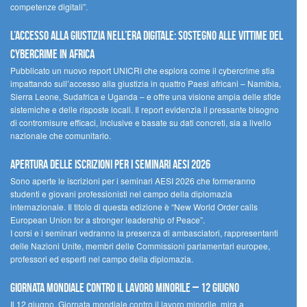
competenze digitali”.
L’accesso alla giustizia nell’era digitale: sostegno alle vittime del
cybercrime in Africa
Pubblicato un nuovo report UNICRI che esplora come il cybercrime stia
impattando sull’accesso alla giustizia in quattro Paesi africani – Namibia,
Sierra Leone, Sudafrica e Uganda – e offre una visione ampia delle sfide
sistemiche e delle risposte locali. Il report evidenzia il pressante bisogno
di contromisure efficaci, inclusive e basate su dati concreti, sia a livello
nazionale che comunitario.
Apertura delle iscrizioni per i seminari AESI 2026
Sono aperte le iscrizioni per i seminari AESI 2026 che formeranno
studenti e giovani professionisti nel campo della diplomazia
internazionale. Il titolo di questa edizione è “New World Order calls
European Union for a stronger leadership of Peace”.
I corsi e i seminari vedranno la presenza di ambasciatori, rappresentanti
delle Nazioni Unite, membri delle Commissioni parlamentari europee,
professori ed esperti nel campo della diplomazia.
Giornata mondiale contro il lavoro minorile – 12 giugno
Il 12 giugno, Giornata mondiale contro il lavoro minorile, mira a