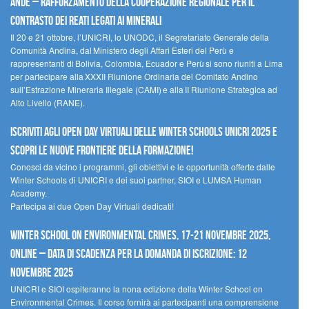
Ande – Rafforzamento della cooperazione regionale per il
contrasto dei reati legati ai minerali
Il 20 e 21 ottobre, l’UNICRI, lo UNODC, il Segretariato Generale della
Comunità Andina, dal Ministero degli Affari Esteri del Perù e
rappresentanti di Bolivia, Colombia, Ecuador e Perù si sono riuniti a Lima
per partecipare alla XXXII Riunione Ordinaria del Comitato Andino
sull’Estrazione Mineraria Illegale (CAMI) e alla II Riunione Strategica ad
Alto Livello (RANE).
Iscriviti agli Open Day Virtuali delle Winter Schools UNICRI 2025 e
scopri le nuove frontiere della formazione!
Conosci da vicino i programmi, gli obiettivi e le opportunità offerte dalle
Winter Schools di UNICRI e dei suoi partner, SIOI e LUMSA Human
Academy.
Partecipa ai due Open Day Virtuali dedicati!
Winter School on Environmental Crimes, 17-21 novembre 2025,
Online – Data di scadenza per la domanda di iscrizione: 12
novembre 2025
UNICRI e SIOI ospiteranno la nona edizione della Winter School on
Environmental Crimes. Il corso fornirà ai partecipanti una comprensione