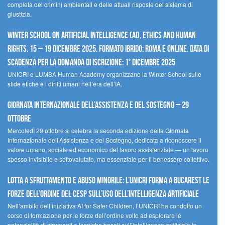
completa dei crimini ambientali e delle attuali risposte del sistema di
giustizia.
Winter School on Artificial Intelligence (AI), Ethics and Human
Rights, 15 – 19 dicembre 2025, Formato Ibrido: Roma e online. Data di
scadenza per la domanda di iscrizione: 1° dicembre 2025
UNICRI e LUMSA Human Academy organizzano la Winter School sulle
sfide etiche e i diritti umani nell’era dell’IA.
Giornata internazionale dell’assistenza e del sostegno – 29
ottobre
MercoledÌ 29 ottobre si celebra la seconda edizione della Giornata
Internazionale dell’Assistenza e del Sostegno, dedicata a riconoscere il
valore umano, sociale ed economico del lavoro assistenziale — un lavoro
spesso invisibile e sottovalutato, ma essenziale per il benessere collettivo.
Lotta a sfruttamento e abuso minorile: l’UNICRI forma a Bucarest le
forze dell’ordine del CESP sull’uso dell’Intelligenza Artificiale
Nell’ambito dell’iniziativa AI for Safer Children, l’UNICRI ha condotto un
corso di formazione per le forze dell’ordine volto ad esplorare le
potenzialità di strumenti e tecniche basati sull’intelligenza artificiale in