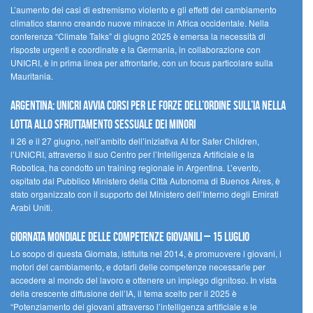
L’aumento dei casi di estremismo violento e gli effetti del cambiamento
climatico stanno creando nuove minacce in Africa occidentale. Nella
conferenza “Climate Talks” di giugno 2025 è emersa la necessità di
risposte urgenti e coordinate e la Germania, in collaborazione con
UNICRI, è in prima linea per affrontarle, con un focus particolare sulla
Mauritania.
Argentina: UNICRI avvia corsi per le forze dell’ordine sull’IA nella
lotta allo sfruttamento sessuale dei minori
Il 26 e il 27 giugno, nell’ambito dell’iniziativa AI for Safer Children,
l’UNICRI, attraverso il suo Centro per l’Intelligenza Artificiale e la
Robotica, ha condotto un training regionale in Argentina. L’evento,
ospitato dal Pubblico Ministero della Città Autonoma di Buenos Aires, è
stato organizzato con il supporto del Ministero dell’Interno degli Emirati
Arabi Uniti.
Giornata Mondiale delle Competenze Giovanili – 15 luglio
Lo scopo di questa Giornata, istituita nel 2014, è promuovere i giovani, i
motori del cambiamento, e dotarli delle competenze necessarie per
accedere al mondo del lavoro e ottenere un impiego dignitoso. In vista
della crescente diffusione dell’IA, il tema scelto per il 2025 è
“Potenziamento dei giovani attraverso l’intelligenza artificiale e le