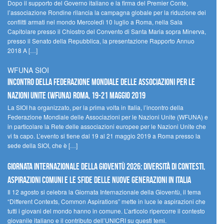
Dopo il supporto del Governo italiano e la firma del Premier Conte,
l’associazione Rondine rilancia la campagna globale per la riduzione dei
conflitti armati nel mondo Mercoledì 10 luglio a Roma, nella Sala
Capitolare presso il Chiostro del Convento di Santa Maria sopra Minerva,
presso il Senato della Repubblica, la presentazione Rapporto Annuo
2018 A […]
WFUNA SIOI
Incontro della Federazione Mondiale delle Associazioni per le
Nazioni Unite (WFUNA) Roma, 19-21 maggio 2019
La SIOI ha organizzato, per la prima volta in Italia, l’incontro della
Federazione Mondiale delle Associazioni per le Nazioni Unite (WFUNA) e
in particolare la Rete delle associazioni europee per le Nazioni Unite che
vi fa capo. L’evento si tiene dal 19 al 21 maggio 2019 a Roma presso la
sede della SIOI, che è […]
GIORNATA INTERNAZIONALE DELLA GIOVENTÙ 2026: DIVERSITÀ DI CONTESTI,
ASPIRAZIONI COMUNI E LE SFIDE DELLE NUOVE GENERAZIONI IN ITALIA
Il 12 agosto si celebra la Giornata Internazionale della Gioventù, il tema
“Different Contexts, Common Aspirations” mette in luce le aspirazioni che
tutti i giovani del mondo hanno in comune. L’articolo ripercorre il contesto
giovanile italiano e il contributo dell’UNICRI su questi temi.