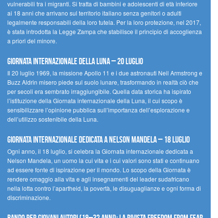
vulnerabili tra i migranti. Si tratta di bambini e adolescenti di età inferiore
ai 18 anni che arrivano sul territorio italiano senza genitori o adulti
legalmente responsabili della loro tutela. Per la loro protezione, nel 2017,
è stata introdotta la Legge Zampa che stabilisce il principio di accoglienza
a priori del minore.
Giornata Internazionale della Luna – 20 luglio
Il 20 luglio 1969, la missione Apollo 11 e i due astronauti Neil Armstrong e
Buzz Aldrin misero piede sul suolo lunare, trasformando in realtà ciò che
per secoli era sembrato irraggiungibile. Quella data storica ha ispirato
l’istituzione della Giornata internazionale della Luna, il cui scopo è
sensibilizzare l’opinione pubblica sull’importanza dell’esplorazione e
dell’utilizzo sostenibile della Luna.
Giornata internazionale dedicata a Nelson Mandela – 18 luglio
Ogni anno, il 18 luglio, si celebra la Giornata internazionale dedicata a
Nelson Mandela, un uomo la cui vita e i cui valori sono stati e continuano
ad essere fonte di ispirazione per il mondo. Lo scopo della Giornata è
rendere omaggio alla vita e agli insegnamenti del leader sudafricano
nella lotta contro l’apartheid, la povertà, le disuguaglianze e ogni forma di
discriminazione.