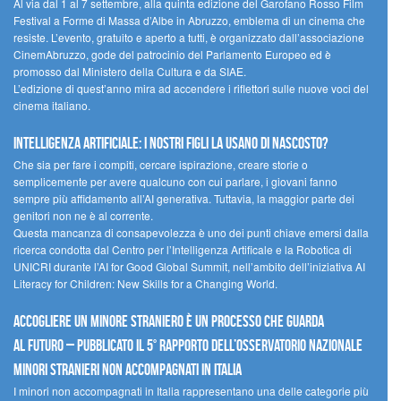
Al via dal 1 al 7 settembre, alla quinta edizione del Garofano Rosso Film
Festival a Forme di Massa d’Albe in Abruzzo, emblema di un cinema che
resiste. L’evento, gratuito e aperto a tutti, è organizzato dall’associazione
CinemAbruzzo, gode del patrocinio del Parlamento Europeo ed è
promosso dal Ministero della Cultura e da SIAE.
L’edizione di quest’anno mira ad accendere i riflettori sulle nuove voci del
cinema italiano.
Intelligenza artificiale: i nostri figli la usano di nascosto?
Che sia per fare i compiti, cercare ispirazione, creare storie o
semplicemente per avere qualcuno con cui parlare, i giovani fanno
sempre più affidamento all’AI generativa. Tuttavia, la maggior parte dei
genitori non ne è al corrente.
Questa mancanza di consapevolezza è uno dei punti chiave emersi dalla
ricerca condotta dal Centro per l’Intelligenza Artificale e la Robotica di
UNICRI durante l’AI for Good Global Summit, nell’ambito dell’iniziativa AI
Literacy for Children: New Skills for a Changing World.
Accogliere un minore straniero è un processo che guarda
al futuro – Pubblicato il 5° rapporto dell’Osservatorio Nazionale
Minori Stranieri Non Accompagnati in Italia
I minori non accompagnati in Italia rappresentano una delle categorie più