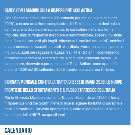
Bando Con i Bambini sulla dispersione scolastica
Con i Bambini lancia il bando “Opportunità per me, un futuro migliore
2026”, con una dotazione complessiva di 15 milioni di euro destinata a
contrastare la dispersione scolastica, in particolare nella sua forma
implicita, fatta di frequenza irregolare e demotivazione, spesso invisibile
ma diffusa nei contesti più fragili. Attraverso i “cantieri educativi”, ambienti
di apprendimento flessibili e aperti al territorio, verranno costruiti percorsi
individualizzati per ragazze e ragazzi tra i 14 e i 21 anni, coinvolgendo
attivamente le famiglie e rafforzando la comunità educante locale. Le
candidature, riservate a partnership del Terzo Settore, sono aperte fino
alle ore 13:00 del 30 settembre 2026 tramite la piattaforma Chàiros.
GIORNATA MONDIALE CONTRO LA TRATTA DI ESSERI UMANI 2026: LE NUOVE
FRONTIERE DELLO SFRUTTAMENTO E IL RUOLO STRATEGICO DELL’ITALIA
Per la Giornata Mondiale contro la Tratta di Esseri Umani 2026, il tema
“Trapped Behind the Scam” mette in luce il legame tra tratta di persone e
frodi informatiche. L’articolo ripercorre il quadro di protezione italiano e il
contributo dell’UNICRI su questi temi.
Calendario