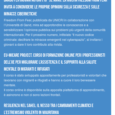
Bando per giovani autori (18–32 anni): la Rivista Freedom From Fear
invita a condividere le proprie opinioni sulla sicurezza e sulle
minacce cibernetiche
Freedom From Fear, pubblicata da UNICRI in collaborazione con
l’Università di Gand, mira ad approfondire le conoscenze e a
sensibilizzare l’opinione pubblica sui problemi più urgenti della comunità
internazionale. Per il prossimo numero, intitolato “Il nuovo codice
criminale: decifrare le minacce emergenti nel cyberspazio”, si invitano i
giovani a dare il loro contributo alla rivista.
EU-MiCare Project. Corso di formazione online per i professionisti
dell’UE per migliorare l’assistenza e il supporto alla salute
mentale di migranti e rifugiati
Il corso è stato sviluppato appositamente per professionisti e volontari che
lavorano con migranti e rifugiati e hanno a cuore il loro benessere
mentale.
Il corso online è disponibile sulla apposita piattaforma di apprendimento,
è asincrono e non ci sono lezioni frontali.
Resilienza nel Sahel: il nesso tra i cambiamenti climatici e
l’estremismo violento in Mauritania