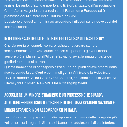
resiste. L’evento, gratuito e aperto a tutti, è organizzato dall’associazione
CinemAbruzzo, gode del patrocinio del Parlamento Europeo ed è
promosso dal Ministero della Cultura e da SIAE.
L’edizione di quest’anno mira ad accendere i riflettori sulle nuove voci del
cinema italiano.
Intelligenza artificiale: i nostri figli la usano di nascosto?
Che sia per fare i compiti, cercare ispirazione, creare storie o
semplicemente per avere qualcuno con cui parlare, i giovani fanno
sempre più affidamento all’AI generativa. Tuttavia, la maggior parte dei
genitori non ne è al corrente.
Questa mancanza di consapevolezza è uno dei punti chiave emersi dalla
ricerca condotta dal Centro per l’Intelligenza Artificale e la Robotica di
UNICRI durante l’AI for Good Global Summit, nell’ambito dell’iniziativa AI
Literacy for Children: New Skills for a Changing World.
Accogliere un minore straniero è un processo che guarda
al futuro – Pubblicato il 5° rapporto dell’Osservatorio Nazionale
Minori Stranieri Non Accompagnati in Italia
I minori non accompagnati in Italia rappresentano una delle categorie più
vulnerabili tra i migranti. Si tratta di bambini e adolescenti di età inferiore