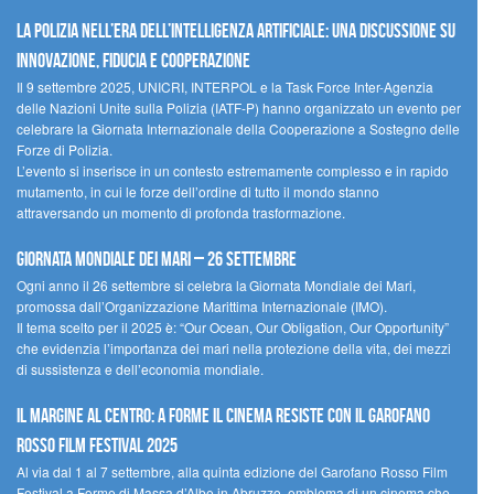
La polizia nell’era dell’Intelligenza Artificiale: una discussione su
innovazione, fiducia e cooperazione
Il 9 settembre 2025, UNICRI, INTERPOL e la Task Force Inter-Agenzia
delle Nazioni Unite sulla Polizia (IATF-P) hanno organizzato un evento per
celebrare la Giornata Internazionale della Cooperazione a Sostegno delle
Forze di Polizia.
L’evento si inserisce in un contesto estremamente complesso e in rapido
mutamento, in cui le forze dell’ordine di tutto il mondo stanno
attraversando un momento di profonda trasformazione.
Giornata Mondiale dei Mari – 26 settembre
Ogni anno il 26 settembre si celebra la Giornata Mondiale dei Mari,
promossa dall’Organizzazione Marittima Internazionale (IMO).
Il tema scelto per il 2025 è: “Our Ocean, Our Obligation, Our Opportunity”
che evidenzia l’importanza dei mari nella protezione della vita, dei mezzi
di sussistenza e dell’economia mondiale.
Il margine al centro: a Forme il cinema resiste con il Garofano
Rosso Film Festival 2025
Al via dal 1 al 7 settembre, alla quinta edizione del Garofano Rosso Film
Festival a Forme di Massa d’Albe in Abruzzo, emblema di un cinema che