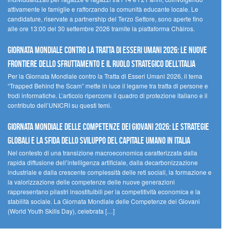
attivamente le famiglie e rafforzando la comunità educante locale. Le
candidature, riservate a partnership del Terzo Settore, sono aperte fino
alle ore 13:00 del 30 settembre 2026 tramite la piattaforma Chàiros.
GIORNATA MONDIALE CONTRO LA TRATTA DI ESSERI UMANI 2026: LE NUOVE
FRONTIERE DELLO SFRUTTAMENTO E IL RUOLO STRATEGICO DELL’ITALIA
Per la Giornata Mondiale contro la Tratta di Esseri Umani 2026, il tema
“Trapped Behind the Scam” mette in luce il legame tra tratta di persone e
frodi informatiche. L’articolo ripercorre il quadro di protezione italiano e il
contributo dell’UNICRI su questi temi.
GIORNATA MONDIALE DELLE COMPETENZE DEI GIOVANI 2026: LE STRATEGIE
GLOBALI E LA SFIDA DELLO SVILUPPO DEL CAPITALE UMANO IN ITALIA
Nel contesto di una transizione macroeconomica caratterizzata dalla
rapida diffusione dell’intelligenza artificiale, dalla decarbonizzazione
industriale e dalla crescente complessità delle reti sociali, la formazione e
la valorizzazione delle competenze delle nuove generazioni
rappresentano pilastri insostituibili per la competitività economica e la
stabilità sociale. La Giornata Mondiale delle Competenze dei Giovani
(World Youth Skills Day), celebrata […]