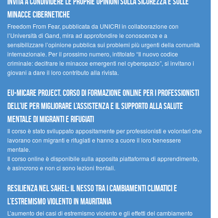
invita a condividere le proprie opinioni sulla sicurezza e sulle
minacce cibernetiche
Freedom From Fear, pubblicata da UNICRI in collaborazione con
l’Università di Gand, mira ad approfondire le conoscenze e a
sensibilizzare l’opinione pubblica sui problemi più urgenti della comunità
internazionale. Per il prossimo numero, intitolato “Il nuovo codice
criminale: decifrare le minacce emergenti nel cyberspazio”, si invitano i
giovani a dare il loro contributo alla rivista.
EU-MiCare Project. Corso di formazione online per i professionisti
dell’UE per migliorare l’assistenza e il supporto alla salute
mentale di migranti e rifugiati
Il corso è stato sviluppato appositamente per professionisti e volontari che
lavorano con migranti e rifugiati e hanno a cuore il loro benessere
mentale.
Il corso online è disponibile sulla apposita piattaforma di apprendimento,
è asincrono e non ci sono lezioni frontali.
Resilienza nel Sahel: il nesso tra i cambiamenti climatici e
l’estremismo violento in Mauritania
L’aumento dei casi di estremismo violento e gli effetti del cambiamento