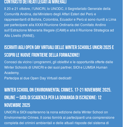
contrasto dei reati legati ai minerali
Il 20 e 21 ottobre, l’UNICRI, lo UNODC, il Segretariato Generale della
Comunità Andina, dal Ministero degli Affari Esteri del Perù e
rappresentanti di Bolivia, Colombia, Ecuador e Perù si sono riuniti a Lima
per partecipare alla XXXII Riunione Ordinaria del Comitato Andino
sull’Estrazione Mineraria Illegale (CAMI) e alla II Riunione Strategica ad
Alto Livello (RANE).
Iscriviti agli Open Day Virtuali delle Winter Schools UNICRI 2025 e
scopri le nuove frontiere della formazione!
Conosci da vicino i programmi, gli obiettivi e le opportunità offerte dalle
Winter Schools di UNICRI e dei suoi partner, SIOI e LUMSA Human
Academy.
Partecipa ai due Open Day Virtuali dedicati!
Winter School on Environmental Crimes, 17-21 novembre 2025,
Online – Data di scadenza per la domanda di iscrizione: 12
novembre 2025
UNICRI e SIOI ospiteranno la nona edizione della Winter School on
Environmental Crimes. Il corso fornirà ai partecipanti una comprensione
completa dei crimini ambientali e delle attuali risposte del sistema di