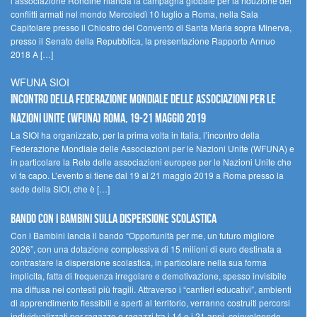
l’associazione Rondine rilancia la campagna globale per la riduzione dei
conflitti armati nel mondo Mercoledì 10 luglio a Roma, nella Sala
Capitolare presso il Chiostro del Convento di Santa Maria sopra Minerva,
presso il Senato della Repubblica, la presentazione Rapporto Annuo
2018 A […]
WFUNA SIOI
Incontro della Federazione Mondiale delle Associazioni per le
Nazioni Unite (WFUNA) Roma, 19-21 maggio 2019
La SIOI ha organizzato, per la prima volta in Italia, l’incontro della
Federazione Mondiale delle Associazioni per le Nazioni Unite (WFUNA) e
in particolare la Rete delle associazioni europee per le Nazioni Unite che
vi fa capo. L’evento si tiene dal 19 al 21 maggio 2019 a Roma presso la
sede della SIOI, che è […]
Bando Con i Bambini sulla dispersione scolastica
Con i Bambini lancia il bando “Opportunità per me, un futuro migliore
2026”, con una dotazione complessiva di 15 milioni di euro destinata a
contrastare la dispersione scolastica, in particolare nella sua forma
implicita, fatta di frequenza irregolare e demotivazione, spesso invisibile
ma diffusa nei contesti più fragili. Attraverso i “cantieri educativi”, ambienti
di apprendimento flessibili e aperti al territorio, verranno costruiti percorsi
individualizzati per ragazze e ragazzi tra i 14 e i 21 anni, coinvolgendo