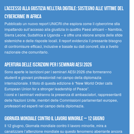
L’accesso alla giustizia nell’era digitale: sostegno alle vittime del
cybercrime in Africa
Pubblicato un nuovo report UNICRI che esplora come il cybercrime stia
impattando sull’accesso alla giustizia in quattro Paesi africani – Namibia,
Sierra Leone, Sudafrica e Uganda – e offre una visione ampia delle sfide
sistemiche e delle risposte locali. Il report evidenzia il pressante bisogno
di contromisure efficaci, inclusive e basate su dati concreti, sia a livello
nazionale che comunitario.
Apertura delle iscrizioni per i seminari AESI 2026
Sono aperte le iscrizioni per i seminari AESI 2026 che formeranno
studenti e giovani professionisti nel campo della diplomazia
internazionale. Il titolo di questa edizione è “New World Order calls
European Union for a stronger leadership of Peace”.
I corsi e i seminari vedranno la presenza di ambasciatori, rappresentanti
delle Nazioni Unite, membri delle Commissioni parlamentari europee,
professori ed esperti nel campo della diplomazia.
Giornata mondiale contro il lavoro minorile – 12 giugno
Il 12 giugno, Giornata mondiale contro il lavoro minorile, mira a
canalizzare l’attenzione mondiale su questo fenomeno aberrante ancora