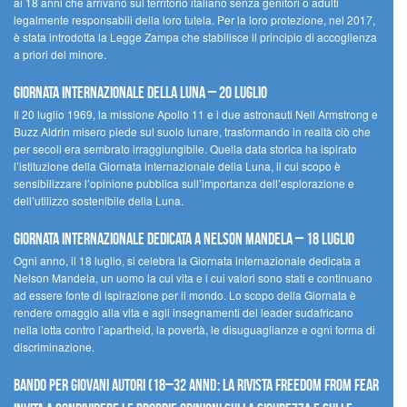
ai 18 anni che arrivano sul territorio italiano senza genitori o adulti
legalmente responsabili della loro tutela. Per la loro protezione, nel 2017,
è stata introdotta la Legge Zampa che stabilisce il principio di accoglienza
a priori del minore.
Giornata Internazionale della Luna – 20 luglio
Il 20 luglio 1969, la missione Apollo 11 e i due astronauti Neil Armstrong e
Buzz Aldrin misero piede sul suolo lunare, trasformando in realtà ciò che
per secoli era sembrato irraggiungibile. Quella data storica ha ispirato
l’istituzione della Giornata internazionale della Luna, il cui scopo è
sensibilizzare l’opinione pubblica sull’importanza dell’esplorazione e
dell’utilizzo sostenibile della Luna.
Giornata internazionale dedicata a Nelson Mandela – 18 luglio
Ogni anno, il 18 luglio, si celebra la Giornata internazionale dedicata a
Nelson Mandela, un uomo la cui vita e i cui valori sono stati e continuano
ad essere fonte di ispirazione per il mondo. Lo scopo della Giornata è
rendere omaggio alla vita e agli insegnamenti del leader sudafricano
nella lotta contro l’apartheid, la povertà, le disuguaglianze e ogni forma di
discriminazione.
Bando per giovani autori (18–32 anni): la Rivista Freedom From Fear