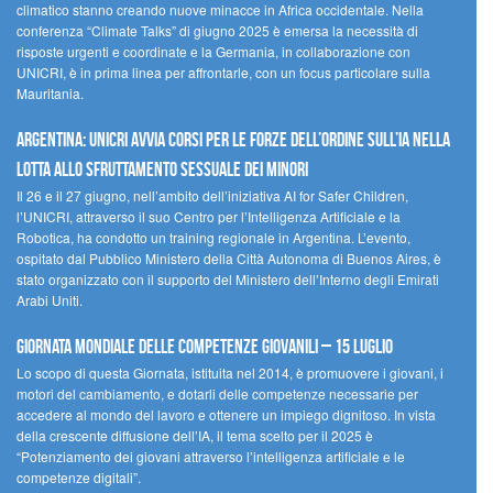
climatico stanno creando nuove minacce in Africa occidentale. Nella
conferenza “Climate Talks” di giugno 2025 è emersa la necessità di
risposte urgenti e coordinate e la Germania, in collaborazione con
UNICRI, è in prima linea per affrontarle, con un focus particolare sulla
Mauritania.
Argentina: UNICRI avvia corsi per le forze dell’ordine sull’IA nella
lotta allo sfruttamento sessuale dei minori
Il 26 e il 27 giugno, nell’ambito dell’iniziativa AI for Safer Children,
l’UNICRI, attraverso il suo Centro per l’Intelligenza Artificiale e la
Robotica, ha condotto un training regionale in Argentina. L’evento,
ospitato dal Pubblico Ministero della Città Autonoma di Buenos Aires, è
stato organizzato con il supporto del Ministero dell’Interno degli Emirati
Arabi Uniti.
Giornata Mondiale delle Competenze Giovanili – 15 luglio
Lo scopo di questa Giornata, istituita nel 2014, è promuovere i giovani, i
motori del cambiamento, e dotarli delle competenze necessarie per
accedere al mondo del lavoro e ottenere un impiego dignitoso. In vista
della crescente diffusione dell’IA, il tema scelto per il 2025 è
“Potenziamento dei giovani attraverso l’intelligenza artificiale e le
competenze digitali”.