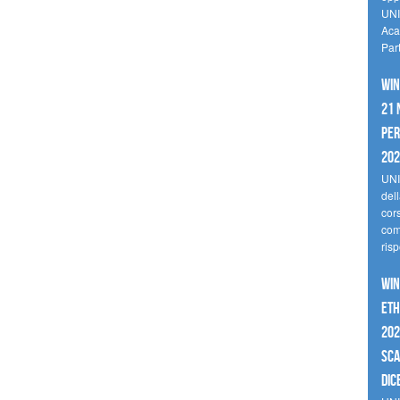
UNI
Aca
Par
Win
21 
per
20
UNI
del
cor
comp
risp
Win
Eth
202
sca
dic