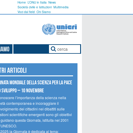
Home
L’ONU in Italia
News
Società civile e Istituzioni
Multimedia
Voci dal field
Chi Siamo
Siamo
tri articoli
rnata mondiale della scienza per la pace
o sviluppo – 10 novembre
onoscere l’importanza della scienza nella
ietà contemporanea e incoraggiare il
volgimento dei cittadini nei dibattiti sulle
tioni scientifiche emergenti sono gli obiettivi
 guidano questa Giornata, istituita nel 2001
l’UNESCO.
 2025 la Giornata è dedicata al tema: