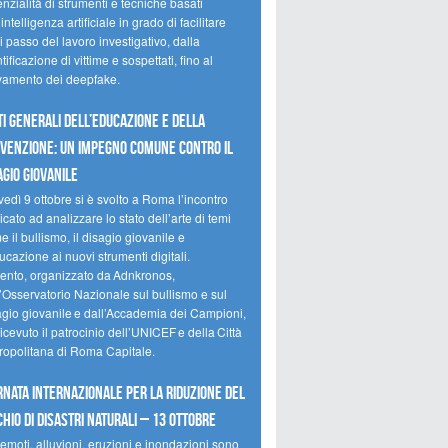
nzialità di strumenti e tecniche basati
’intelligenza artificiale in grado di facilitare
 passo del lavoro investigativo, dalla
tificazione di vittime e sospettati, fino al
evamento dei deepfake.
ti Generali dell’Educazione e della
venzione: un impegno comune contro il
agio giovanile
edì 9 ottobre si è svolto a Roma l’incontro
cato ad analizzare lo stato dell’arte di temi
 il bullismo, il disagio giovanile e
ucazione ai nuovi strumenti digitali.
vento, organizzato da Adnkronos,
l’Osservatorio Nazionale sul bullismo e sul
agio giovanile e dall’Accademia dei Campioni,
icevuto il patrocinio dell’UNICEF e della Città
ropolitana di Roma Capitale.
rnata internazionale per la riduzione del
chio di disastri naturali – 13 ottobre
emoti, alluvioni, eruzioni e inondazioni sono