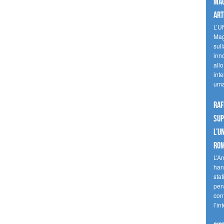
mag
art
L’U
Mag
sul
inn
allo
inte
uma
Raf
sup
l’U
Ro
L’A
han
stat
pen
con
l’in