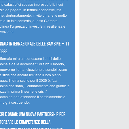
ti catastrofici spesso imprevedibili, il cui
zzo da pagare, in termini economici, ma
he, sfortunatamente, in vite umane, è molto
ato. In tale contesto, questa Giornata
olinea l’urgenza di investire in resilienza e
venzione.
rnata internazionale delle bambine – 11
obre
iornata mira a riconoscere i diritti delle
ine e delle adolescenti di tutto il mondo,
muoverne l’emancipazione e sensibilizzare
e sfide che ancora limitano il loro pieno
uppo. Il tema scelto per il 2025 è: “La
bina che sono, il cambiamento che guido: le
zze in prima linea nelle crisi.”
bambine non attendono il cambiamento: lo
nno già costruendo.
CRI e Qatar: una nuova partnership per
forzare le competenze della