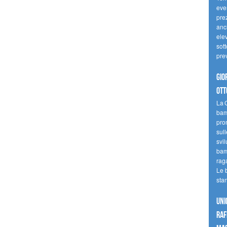
even
pre
anc
elev
sott
pre
Gio
ott
La G
bamb
pro
sull
svil
bam
raga
Le 
sta
UNI
raf