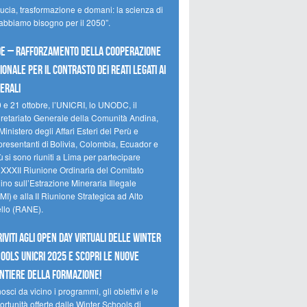
ducia, trasformazione e domani: la scienza di
 abbiamo bisogno per il 2050”.
e – Rafforzamento della cooperazione
ionale per il contrasto dei reati legati ai
erali
0 e 21 ottobre, l’UNICRI, lo UNODC, il
retariato Generale della Comunità Andina,
Ministero degli Affari Esteri del Perù e
presentanti di Bolivia, Colombia, Ecuador e
 si sono riuniti a Lima per partecipare
a XXXII Riunione Ordinaria del Comitato
no sull’Estrazione Mineraria Illegale
I) e alla II Riunione Strategica ad Alto
ello (RANE).
riviti agli Open Day Virtuali delle Winter
ools UNICRI 2025 e scopri le nuove
ntiere della formazione!
sci da vicino i programmi, gli obiettivi e le
rtunità offerte dalle Winter Schools di