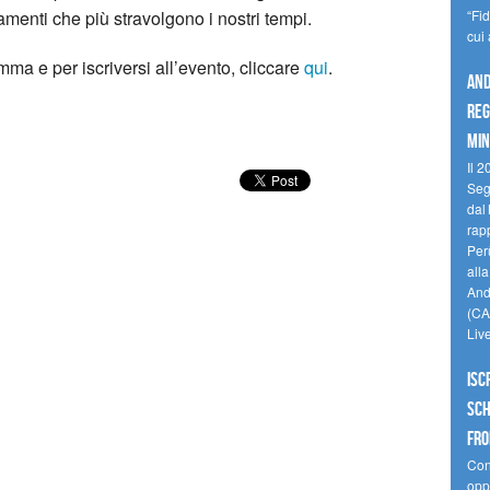
enti che più stravolgono i nostri tempi.
“Fi
cui
ma e per iscriversi all’evento, cliccare
qui
.
And
reg
min
Il 2
Seg
dal 
rap
Perù
all
Andi
(CAM
Liv
Isc
Sch
fro
Cono
oppo