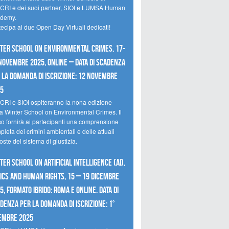
CRI e dei suoi partner, SIOI e LUMSA Human
demy.
tecipa ai due Open Day Virtuali dedicati!
ter School on Environmental Crimes, 17-
novembre 2025, Online – Data di scadenza
 la domanda di iscrizione: 12 novembre
25
CRI e SIOI ospiteranno la nona edizione
la Winter School on Environmental Crimes. Il
so fornirà ai partecipanti una comprensione
leta dei crimini ambientali e delle attuali
oste del sistema di giustizia.
ter School on Artificial Intelligence (AI),
ics and Human Rights, 15 – 19 dicembre
5, Formato Ibrido: Roma e online. Data di
denza per la domanda di iscrizione: 1°
embre 2025