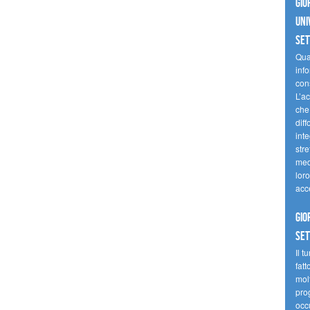
Gio
uni
se
Quan
inf
con
L’ac
che 
diff
inte
stre
med
loro
acc
Gio
se
Il t
fatt
molt
prog
occ