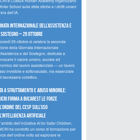
CRI e LUMSA Human Academy organizzano
inter School sulle sfide etiche e i diritti umani
’era dell’IA.
rnata internazionale dell’assistenza e
 sostegno – 29 ottobre
coledÌ 29 ottobre si celebra la seconda
zione della Giornata Internazionale
l’Assistenza e del Sostegno, dedicata a
onoscere il valore umano, sociale ed
nomico del lavoro assistenziale — un lavoro
so invisibile e sottovalutato, ma essenziale
il benessere collettivo.
ta a sfruttamento e abuso minorile:
NICRI forma a Bucarest le forze
l’ordine del CESP sull’uso
l’Intelligenza Artificiale
’ambito dell’iniziativa AI for Safer Children,
NICRI ha condotto un corso di formazione per
orze dell’ordine volto ad esplorare le