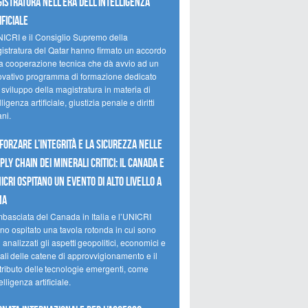
istratura nell’era dell’intelligenza
ificiale
NICRI e il Consiglio Supremo della
istratura del Qatar hanno firmato un accordo
la cooperazione tecnica che dà avvio ad un
ovativo programma di formazione dedicato
 sviluppo della magistratura in materia di
lligenza artificiale, giustizia penale e diritti
ni.
forzare l’integrità e la sicurezza nelle
ply chain dei minerali critici: il Canada e
NICRI ospitano un evento di alto livello a
ma
mbasciata del Canada in Italia e l’UNICRI
no ospitato una tavola rotonda in cui sono
i analizzati gli aspetti geopolitici, economici e
ali delle catene di approvvigionamento e il
tributo delle tecnologie emergenti, come
telligenza artificiale.