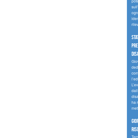
pote
sull
ogni
iden
ril
Sta
Pre
dis
Giov
dedi
come
l’ed
L’e
dal
dis
ha r
met
Gio
ris
Terr