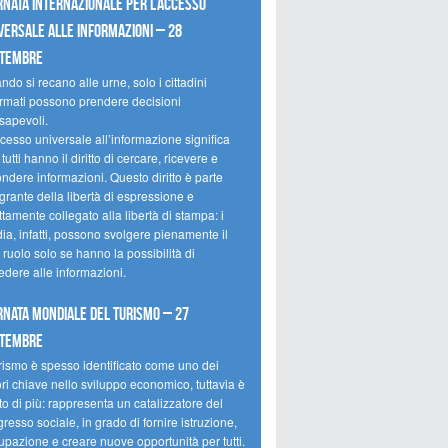
rnata internazionale per l’accesso
versale alle informazioni – 28
ttembre
do si recano alle urne, solo i cittadini
ormati possono prendere decisioni
sapevoli.
cesso universale all’informazione significa
tutti hanno il diritto di cercare, ricevere e
ondere informazioni. Questo diritto è parte
grante della libertà di espressione e
ttamente collegato alla libertà di stampa: i
ia, infatti, possono svolgere pienamente il
 ruolo solo se hanno la possibilità di
edere alle informazioni.
rnata mondiale del turismo – 27
ttembre
urismo è spesso identificato come uno dei
ori chiave nello sviluppo economico, tuttavia è
o di più: rappresenta un catalizzatore del
resso sociale, in grado di fornire istruzione,
upazione e creare nuove opportunità per tutti.