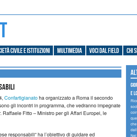
ietà civile e Istituzioni
Multimedia
Voci dal field
Chi 
Al
Gio
sabili
e l
4,
Confartigianato
ha organizzato a Roma il secondo
Ric
 sono gli incontri in programma, che vedranno impegnate
soc
r. Raffaele Fitto – Ministro per gli Affari Europei, le
coin
ques
che
dal
prese responsabili” ha l’obiettivo di guidare ed
Nel