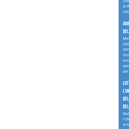
UNI
la W
nell
Gio
del
Mer
edi
del
ric
eco
spes
per 
Lot
l’U
del
del
Nell
l’U
le f