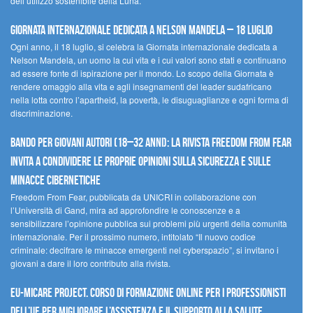
dell’utilizzo sostenibile della Luna.
Giornata internazionale dedicata a Nelson Mandela – 18 luglio
Ogni anno, il 18 luglio, si celebra la Giornata internazionale dedicata a
Nelson Mandela, un uomo la cui vita e i cui valori sono stati e continuano
ad essere fonte di ispirazione per il mondo. Lo scopo della Giornata è
rendere omaggio alla vita e agli insegnamenti del leader sudafricano
nella lotta contro l’apartheid, la povertà, le disuguaglianze e ogni forma di
discriminazione.
Bando per giovani autori (18–32 anni): la Rivista Freedom From Fear
invita a condividere le proprie opinioni sulla sicurezza e sulle
minacce cibernetiche
Freedom From Fear, pubblicata da UNICRI in collaborazione con
l’Università di Gand, mira ad approfondire le conoscenze e a
sensibilizzare l’opinione pubblica sui problemi più urgenti della comunità
internazionale. Per il prossimo numero, intitolato “Il nuovo codice
criminale: decifrare le minacce emergenti nel cyberspazio”, si invitano i
giovani a dare il loro contributo alla rivista.
EU-MiCare Project. Corso di formazione online per i professionisti
dell’UE per migliorare l’assistenza e il supporto alla salute