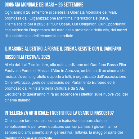
Giornata Mondiale dei Mari – 26 settembre
Ogni anno il 26 settembre si celebra la Giornata Mondiale dei Mari,
promossa dall’Organizzazione Marittima Internazionale (IMO).
Il tema scelto per il 2025 è: “Our Ocean, Our Obligation, Our Opportunity”
che evidenzia l’importanza dei mari nella protezione della vita, dei mezzi
di sussistenza e dell’economia mondiale.
Il margine al centro: a Forme il cinema resiste con il Garofano
Rosso Film Festival 2025
Al via dal 1 al 7 settembre, alla quinta edizione del Garofano Rosso Film
Festival a Forme di Massa d’Albe in Abruzzo, emblema di un cinema che
resiste. L’evento, gratuito e aperto a tutti, è organizzato dall’associazione
CinemAbruzzo, gode del patrocinio del Parlamento Europeo ed è
promosso dal Ministero della Cultura e da SIAE.
L’edizione di quest’anno mira ad accendere i riflettori sulle nuove voci del
cinema italiano.
Intelligenza artificiale: i nostri figli la usano di nascosto?
Che sia per fare i compiti, cercare ispirazione, creare storie o
semplicemente per avere qualcuno con cui parlare, i giovani fanno
sempre più affidamento all’AI generativa. Tuttavia, la maggior parte dei
genitori non ne è al corrente.