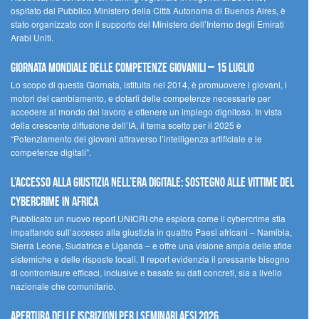
ospitato dal Pubblico Ministero della Città Autonoma di Buenos Aires, è
stato organizzato con il supporto del Ministero dell’Interno degli Emirati
Arabi Uniti.
Giornata Mondiale delle Competenze Giovanili – 15 luglio
Lo scopo di questa Giornata, istituita nel 2014, è promuovere i giovani, i
motori del cambiamento, e dotarli delle competenze necessarie per
accedere al mondo del lavoro e ottenere un impiego dignitoso. In vista
della crescente diffusione dell’IA, il tema scelto per il 2025 è
“Potenziamento dei giovani attraverso l’intelligenza artificiale e le
competenze digitali”.
L’accesso alla giustizia nell’era digitale: sostegno alle vittime del
cybercrime in Africa
Pubblicato un nuovo report UNICRI che esplora come il cybercrime stia
impattando sull’accesso alla giustizia in quattro Paesi africani – Namibia,
Sierra Leone, Sudafrica e Uganda – e offre una visione ampia delle sfide
sistemiche e delle risposte locali. Il report evidenzia il pressante bisogno
di contromisure efficaci, inclusive e basate su dati concreti, sia a livello
nazionale che comunitario.
Apertura delle iscrizioni per i seminari AESI 2026