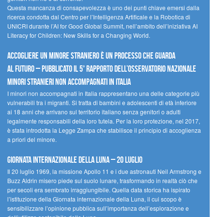
Questa mancanza di consapevolezza è uno dei punti chiave emersi dalla
ricerca condotta dal Centro per l’Intelligenza Artificale e la Robotica di
UNICRI durante l’AI for Good Global Summit, nell’ambito dell’iniziativa AI
Literacy for Children: New Skills for a Changing World.
Accogliere un minore straniero è un processo che guarda
al futuro – Pubblicato il 5° rapporto dell’Osservatorio Nazionale
Minori Stranieri Non Accompagnati in Italia
I minori non accompagnati in Italia rappresentano una delle categorie più
vulnerabili tra i migranti. Si tratta di bambini e adolescenti di età inferiore
ai 18 anni che arrivano sul territorio italiano senza genitori o adulti
legalmente responsabili della loro tutela. Per la loro protezione, nel 2017,
è stata introdotta la Legge Zampa che stabilisce il principio di accoglienza
a priori del minore.
Giornata Internazionale della Luna – 20 luglio
Il 20 luglio 1969, la missione Apollo 11 e i due astronauti Neil Armstrong e
Buzz Aldrin misero piede sul suolo lunare, trasformando in realtà ciò che
per secoli era sembrato irraggiungibile. Quella data storica ha ispirato
l’istituzione della Giornata internazionale della Luna, il cui scopo è
sensibilizzare l’opinione pubblica sull’importanza dell’esplorazione e