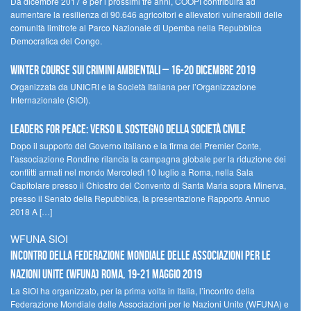
Da dicembre 2017 e per i prossimi tre anni, COOPI contribuirà ad
aumentare la resilienza di 90.646 agricoltori e allevatori vulnerabili delle
comunità limitrofe al Parco Nazionale di Upemba nella Repubblica
Democratica del Congo.
Winter Course sui Crimini Ambientali – 16-20 Dicembre 2019
Organizzata da UNICRI e la Società Italiana per l’Organizzazione
Internazionale (SIOI).
Leaders for peace: verso il sostegno della società civile
Dopo il supporto del Governo italiano e la firma del Premier Conte,
l’associazione Rondine rilancia la campagna globale per la riduzione dei
conflitti armati nel mondo Mercoledì 10 luglio a Roma, nella Sala
Capitolare presso il Chiostro del Convento di Santa Maria sopra Minerva,
presso il Senato della Repubblica, la presentazione Rapporto Annuo
2018 A […]
WFUNA SIOI
Incontro della Federazione Mondiale delle Associazioni per le
Nazioni Unite (WFUNA) Roma, 19-21 maggio 2019
La SIOI ha organizzato, per la prima volta in Italia, l’incontro della
Federazione Mondiale delle Associazioni per le Nazioni Unite (WFUNA) e