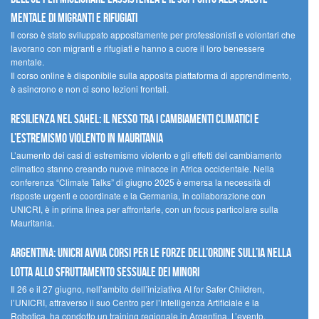
mentale di migranti e rifugiati
Il corso è stato sviluppato appositamente per professionisti e volontari che
lavorano con migranti e rifugiati e hanno a cuore il loro benessere
mentale.
Il corso online è disponibile sulla apposita piattaforma di apprendimento,
è asincrono e non ci sono lezioni frontali.
Resilienza nel Sahel: il nesso tra i cambiamenti climatici e
l’estremismo violento in Mauritania
L’aumento dei casi di estremismo violento e gli effetti del cambiamento
climatico stanno creando nuove minacce in Africa occidentale. Nella
conferenza “Climate Talks” di giugno 2025 è emersa la necessità di
risposte urgenti e coordinate e la Germania, in collaborazione con
UNICRI, è in prima linea per affrontarle, con un focus particolare sulla
Mauritania.
Argentina: UNICRI avvia corsi per le forze dell’ordine sull’IA nella
lotta allo sfruttamento sessuale dei minori
Il 26 e il 27 giugno, nell’ambito dell’iniziativa AI for Safer Children,
l’UNICRI, attraverso il suo Centro per l’Intelligenza Artificiale e la
Robotica, ha condotto un training regionale in Argentina. L’evento,