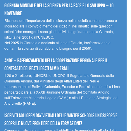
Giornata mondiale della scienza per la pace e lo sviluppo – 10
novembre
Riconoscere l’importanza della scienza nella società contemporanea e
incoraggiare il coinvolgimento dei cittadini nei dibattiti sulle questioni
scientifiche emergenti sono gli obiettivi che guidano questa Giornata,
istituita nel 2001 dall’UNESCO.
Nel 2025 la Giornata è dedicata al tema: “Fiducia, trasformazione e
domani: la scienza di cui abbiamo bisogno per il 2050”.
Ande – Rafforzamento della cooperazione regionale per il
contrasto dei reati legati ai minerali
Il 20 e 21 ottobre, l’UNICRI, lo UNODC, il Segretariato Generale della
Comunità Andina, dal Ministero degli Affari Esteri del Perù e
rappresentanti di Bolivia, Colombia, Ecuador e Perù si sono riuniti a Lima
per partecipare alla XXXII Riunione Ordinaria del Comitato Andino
sull’Estrazione Mineraria Illegale (CAMI) e alla II Riunione Strategica ad
Alto Livello (RANE).
Iscriviti agli Open Day Virtuali delle Winter Schools UNICRI 2025 e
scopri le nuove frontiere della formazione!
Conosci da vicino i programmi, gli obiettivi e le opportunità offerte dalle