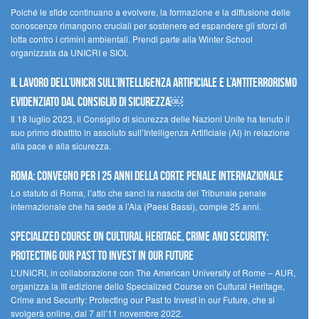
Poiché le sfide continuano a evolvere, la formazione e la diffusione delle
conoscenze rimangono cruciali per sostenere ed espandere gli sforzi di
lotta contro i crimini ambientali. Prendi parte alla Winter School
organizzata da UNICRI e SIOI.
Il lavoro dell’UNICRI sull’intelligenza artificiale e l’antiterrorismo
evidenziato dal Consiglio di Sicurezza￼
Il 18 luglio 2023, il Consiglio di sicurezza delle Nazioni Unite ha tenuto il
suo primo dibattito in assoluto sull’Intelligenza Artificiale (AI) in relazione
alla pace e alla sicurezza.
Roma: convegno per i 25 anni della Corte penale internazionale
Lo statuto di Roma, l’atto che sancì la nascita del Tribunale penale
internazionale che ha sede a l’Aia (Paesi Bassi), compie 25 anni.
Specialized Course on Cultural Heritage, Crime and Security:
Protecting our Past to Invest in our Future
L’UNICRI, in collaborazione con The American University of Rome – AUR,
organizza la III edizione dello Specialized Course on Cultural Heritage,
Crime and Security: Protecting our Past to Invest in our Future, che si
svolgerà online, dal 7 all’11 novembre 2022.