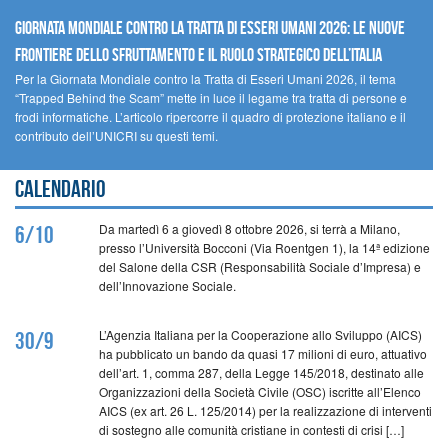
GIORNATA MONDIALE CONTRO LA TRATTA DI ESSERI UMANI 2026: LE NUOVE
FRONTIERE DELLO SFRUTTAMENTO E IL RUOLO STRATEGICO DELL’ITALIA
Per la Giornata Mondiale contro la Tratta di Esseri Umani 2026, il tema
“Trapped Behind the Scam” mette in luce il legame tra tratta di persone e
frodi informatiche. L’articolo ripercorre il quadro di protezione italiano e il
contributo dell’UNICRI su questi temi.
Calendario
Da martedì 6 a giovedì 8 ottobre 2026, si terrà a Milano,
6/10
presso l’Università Bocconi (Via Roentgen 1), la 14ª edizione
del Salone della CSR (Responsabilità Sociale d’Impresa) e
dell’Innovazione Sociale.
L’Agenzia Italiana per la Cooperazione allo Sviluppo (AICS)
30/9
ha pubblicato un bando da quasi 17 milioni di euro, attuativo
dell’art. 1, comma 287, della Legge 145/2018, destinato alle
Organizzazioni della Società Civile (OSC) iscritte all’Elenco
AICS (ex art. 26 L. 125/2014) per la realizzazione di interventi
di sostegno alle comunità cristiane in contesti di crisi […]