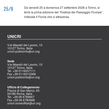
Da venerdì 25 a domenica 27 settembre 2026 a Torino, si
25/9
terrà la prima edizione del “Festival del Paesaggio Fluviale”,
intitolata Il Fiume che ci attraversa.
UNICRI
V.le Maestri del Lavoro, 10
10127 Torino, Italia
unicri.publicinfo@un.org
Sede
V.le Maestri del Lavoro, 10
10127 Torino, Italia
Tel. +39 0116537111
Fax +39 0116313368
unicri.publicinfo@un.org
Ufficio di Collegamento
Piazza di San Marco, 50
00186 Roma, Italia
Tel. +39 06 6789907
Fax +39 06 6780668
unicri.romeoffice@un.org