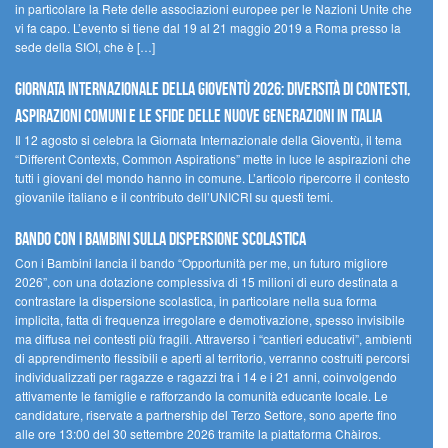
in particolare la Rete delle associazioni europee per le Nazioni Unite che
vi fa capo. L’evento si tiene dal 19 al 21 maggio 2019 a Roma presso la
sede della SIOI, che è […]
GIORNATA INTERNAZIONALE DELLA GIOVENTÙ 2026: DIVERSITÀ DI CONTESTI,
ASPIRAZIONI COMUNI E LE SFIDE DELLE NUOVE GENERAZIONI IN ITALIA
Il 12 agosto si celebra la Giornata Internazionale della Gioventù, il tema
“Different Contexts, Common Aspirations” mette in luce le aspirazioni che
tutti i giovani del mondo hanno in comune. L’articolo ripercorre il contesto
giovanile italiano e il contributo dell’UNICRI su questi temi.
Bando Con i Bambini sulla dispersione scolastica
Con i Bambini lancia il bando “Opportunità per me, un futuro migliore
2026”, con una dotazione complessiva di 15 milioni di euro destinata a
contrastare la dispersione scolastica, in particolare nella sua forma
implicita, fatta di frequenza irregolare e demotivazione, spesso invisibile
ma diffusa nei contesti più fragili. Attraverso i “cantieri educativi”, ambienti
di apprendimento flessibili e aperti al territorio, verranno costruiti percorsi
individualizzati per ragazze e ragazzi tra i 14 e i 21 anni, coinvolgendo
attivamente le famiglie e rafforzando la comunità educante locale. Le
candidature, riservate a partnership del Terzo Settore, sono aperte fino
alle ore 13:00 del 30 settembre 2026 tramite la piattaforma Chàiros.