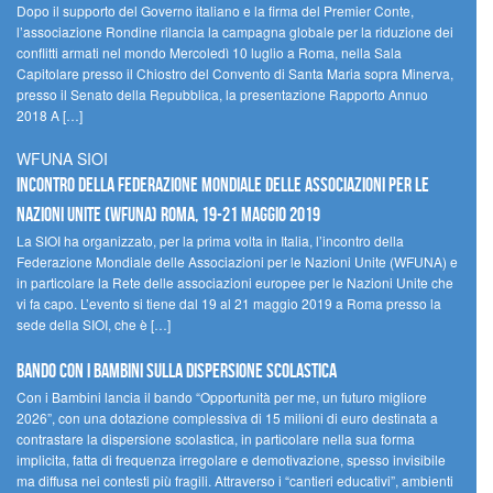
Dopo il supporto del Governo italiano e la firma del Premier Conte,
l’associazione Rondine rilancia la campagna globale per la riduzione dei
conflitti armati nel mondo Mercoledì 10 luglio a Roma, nella Sala
Capitolare presso il Chiostro del Convento di Santa Maria sopra Minerva,
presso il Senato della Repubblica, la presentazione Rapporto Annuo
2018 A […]
WFUNA SIOI
Incontro della Federazione Mondiale delle Associazioni per le
Nazioni Unite (WFUNA) Roma, 19-21 maggio 2019
La SIOI ha organizzato, per la prima volta in Italia, l’incontro della
Federazione Mondiale delle Associazioni per le Nazioni Unite (WFUNA) e
in particolare la Rete delle associazioni europee per le Nazioni Unite che
vi fa capo. L’evento si tiene dal 19 al 21 maggio 2019 a Roma presso la
sede della SIOI, che è […]
Bando Con i Bambini sulla dispersione scolastica
Con i Bambini lancia il bando “Opportunità per me, un futuro migliore
2026”, con una dotazione complessiva di 15 milioni di euro destinata a
contrastare la dispersione scolastica, in particolare nella sua forma
implicita, fatta di frequenza irregolare e demotivazione, spesso invisibile
ma diffusa nei contesti più fragili. Attraverso i “cantieri educativi”, ambienti