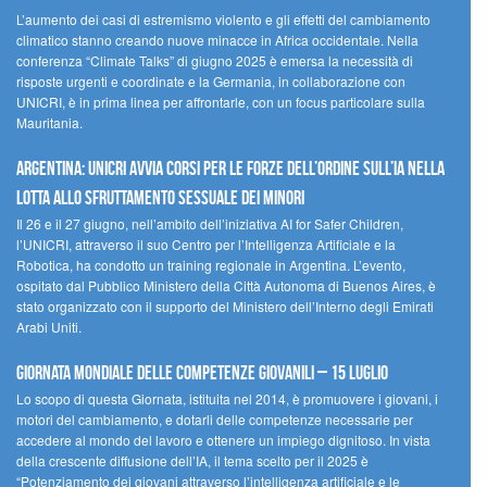
L’aumento dei casi di estremismo violento e gli effetti del cambiamento
climatico stanno creando nuove minacce in Africa occidentale. Nella
conferenza “Climate Talks” di giugno 2025 è emersa la necessità di
risposte urgenti e coordinate e la Germania, in collaborazione con
UNICRI, è in prima linea per affrontarle, con un focus particolare sulla
Mauritania.
Argentina: UNICRI avvia corsi per le forze dell’ordine sull’IA nella
lotta allo sfruttamento sessuale dei minori
Il 26 e il 27 giugno, nell’ambito dell’iniziativa AI for Safer Children,
l’UNICRI, attraverso il suo Centro per l’Intelligenza Artificiale e la
Robotica, ha condotto un training regionale in Argentina. L’evento,
ospitato dal Pubblico Ministero della Città Autonoma di Buenos Aires, è
stato organizzato con il supporto del Ministero dell’Interno degli Emirati
Arabi Uniti.
Giornata Mondiale delle Competenze Giovanili – 15 luglio
Lo scopo di questa Giornata, istituita nel 2014, è promuovere i giovani, i
motori del cambiamento, e dotarli delle competenze necessarie per
accedere al mondo del lavoro e ottenere un impiego dignitoso. In vista
della crescente diffusione dell’IA, il tema scelto per il 2025 è
“Potenziamento dei giovani attraverso l’intelligenza artificiale e le