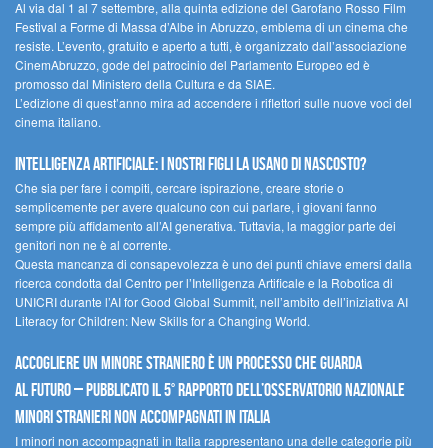
Al via dal 1 al 7 settembre, alla quinta edizione del Garofano Rosso Film
Festival a Forme di Massa d’Albe in Abruzzo, emblema di un cinema che
resiste. L’evento, gratuito e aperto a tutti, è organizzato dall’associazione
CinemAbruzzo, gode del patrocinio del Parlamento Europeo ed è
promosso dal Ministero della Cultura e da SIAE.
L’edizione di quest’anno mira ad accendere i riflettori sulle nuove voci del
cinema italiano.
Intelligenza artificiale: i nostri figli la usano di nascosto?
Che sia per fare i compiti, cercare ispirazione, creare storie o
semplicemente per avere qualcuno con cui parlare, i giovani fanno
sempre più affidamento all’AI generativa. Tuttavia, la maggior parte dei
genitori non ne è al corrente.
Questa mancanza di consapevolezza è uno dei punti chiave emersi dalla
ricerca condotta dal Centro per l’Intelligenza Artificale e la Robotica di
UNICRI durante l’AI for Good Global Summit, nell’ambito dell’iniziativa AI
Literacy for Children: New Skills for a Changing World.
Accogliere un minore straniero è un processo che guarda
al futuro – Pubblicato il 5° rapporto dell’Osservatorio Nazionale
Minori Stranieri Non Accompagnati in Italia
I minori non accompagnati in Italia rappresentano una delle categorie più