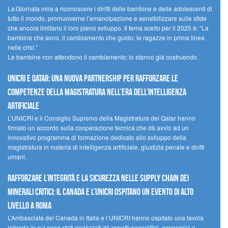
La Giornata mira a riconoscere i diritti delle bambine e delle adolescenti di
tutto il mondo, promuoverne l’emancipazione e sensibilizzare sulle sfide
che ancora limitano il loro pieno sviluppo. Il tema scelto per il 2025 è: “La
bambina che sono, il cambiamento che guido: le ragazze in prima linea
nelle crisi.”
Le bambine non attendono il cambiamento: lo stanno già costruendo.
UNICRI e Qatar: una nuova partnership per rafforzare le
competenze della magistratura nell’era dell’intelligenza
artificiale
L’UNICRI e il Consiglio Supremo della Magistratura del Qatar hanno
firmato un accordo sulla cooperazione tecnica che dà avvio ad un
innovativo programma di formazione dedicato allo sviluppo della
magistratura in materia di intelligenza artificiale, giustizia penale e diritti
umani.
Rafforzare l’integrità e la sicurezza nelle supply chain dei
minerali critici: il Canada e l’UNICRI ospitano un evento di alto
livello a Roma
L’Ambasciata del Canada in Italia e l’UNICRI hanno ospitato una tavola
rotonda in cui sono stati analizzati gli aspetti geopolitici, economici e