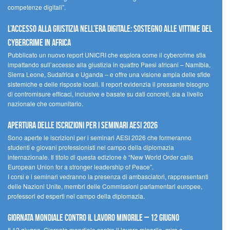
competenze digitali”.
L’accesso alla giustizia nell’era digitale: sostegno alle vittime del
cybercrime in Africa
Pubblicato un nuovo report UNICRI che esplora come il cybercrime stia
impattando sull’accesso alla giustizia in quattro Paesi africani – Namibia,
Sierra Leone, Sudafrica e Uganda – e offre una visione ampia delle sfide
sistemiche e delle risposte locali. Il report evidenzia il pressante bisogno
di contromisure efficaci, inclusive e basate su dati concreti, sia a livello
nazionale che comunitario.
Apertura delle iscrizioni per i seminari AESI 2026
Sono aperte le iscrizioni per i seminari AESI 2026 che formeranno
studenti e giovani professionisti nel campo della diplomazia
internazionale. Il titolo di questa edizione è “New World Order calls
European Union for a stronger leadership of Peace”.
I corsi e i seminari vedranno la presenza di ambasciatori, rappresentanti
delle Nazioni Unite, membri delle Commissioni parlamentari europee,
professori ed esperti nel campo della diplomazia.
Giornata mondiale contro il lavoro minorile – 12 giugno
Il 12 giugno, Giornata mondiale contro il lavoro minorile, mira a