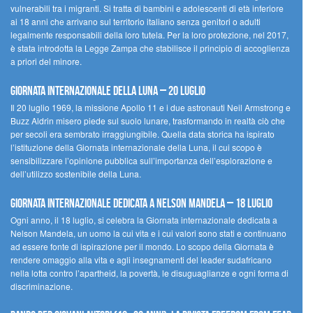
vulnerabili tra i migranti. Si tratta di bambini e adolescenti di età inferiore
ai 18 anni che arrivano sul territorio italiano senza genitori o adulti
legalmente responsabili della loro tutela. Per la loro protezione, nel 2017,
è stata introdotta la Legge Zampa che stabilisce il principio di accoglienza
a priori del minore.
Giornata Internazionale della Luna – 20 luglio
Il 20 luglio 1969, la missione Apollo 11 e i due astronauti Neil Armstrong e
Buzz Aldrin misero piede sul suolo lunare, trasformando in realtà ciò che
per secoli era sembrato irraggiungibile. Quella data storica ha ispirato
l’istituzione della Giornata internazionale della Luna, il cui scopo è
sensibilizzare l’opinione pubblica sull’importanza dell’esplorazione e
dell’utilizzo sostenibile della Luna.
Giornata internazionale dedicata a Nelson Mandela – 18 luglio
Ogni anno, il 18 luglio, si celebra la Giornata internazionale dedicata a
Nelson Mandela, un uomo la cui vita e i cui valori sono stati e continuano
ad essere fonte di ispirazione per il mondo. Lo scopo della Giornata è
rendere omaggio alla vita e agli insegnamenti del leader sudafricano
nella lotta contro l’apartheid, la povertà, le disuguaglianze e ogni forma di
discriminazione.