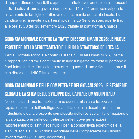
di apprendimento flessibili e aperti al territorio, verranno costruiti percorsi
individualizzati per ragazze e ragazzi tra i 14 e i 21 anni, coinvolgendo
attivamente le famiglie e rafforzando la comunità educante locale. Le
candidature, riservate a partnership del Terzo Settore, sono aperte fino
alle ore 13:00 del 30 settembre 2026 tramite la piattaforma Chàiros.
GIORNATA MONDIALE CONTRO LA TRATTA DI ESSERI UMANI 2026: LE NUOVE
FRONTIERE DELLO SFRUTTAMENTO E IL RUOLO STRATEGICO DELL’ITALIA
Per la Giornata Mondiale contro la Tratta di Esseri Umani 2026, il tema
“Trapped Behind the Scam” mette in luce il legame tra tratta di persone e
frodi informatiche. L’articolo ripercorre il quadro di protezione italiano e il
contributo dell’UNICRI su questi temi.
GIORNATA MONDIALE DELLE COMPETENZE DEI GIOVANI 2026: LE STRATEGIE
GLOBALI E LA SFIDA DELLO SVILUPPO DEL CAPITALE UMANO IN ITALIA
Nel contesto di una transizione macroeconomica caratterizzata dalla
rapida diffusione dell’intelligenza artificiale, dalla decarbonizzazione
industriale e dalla crescente complessità delle reti sociali, la formazione e
la valorizzazione delle competenze delle nuove generazioni
rappresentano pilastri insostituibili per la competitività economica e la
stabilità sociale. La Giornata Mondiale delle Competenze dei Giovani
(World Youth Skills Day), celebrata […]