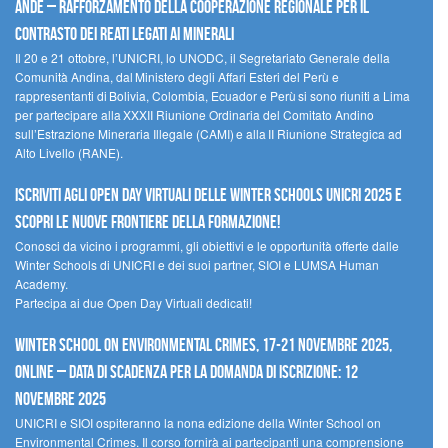
Ande – Rafforzamento della cooperazione regionale per il
contrasto dei reati legati ai minerali
Il 20 e 21 ottobre, l’UNICRI, lo UNODC, il Segretariato Generale della
Comunità Andina, dal Ministero degli Affari Esteri del Perù e
rappresentanti di Bolivia, Colombia, Ecuador e Perù si sono riuniti a Lima
per partecipare alla XXXII Riunione Ordinaria del Comitato Andino
sull’Estrazione Mineraria Illegale (CAMI) e alla II Riunione Strategica ad
Alto Livello (RANE).
Iscriviti agli Open Day Virtuali delle Winter Schools UNICRI 2025 e
scopri le nuove frontiere della formazione!
Conosci da vicino i programmi, gli obiettivi e le opportunità offerte dalle
Winter Schools di UNICRI e dei suoi partner, SIOI e LUMSA Human
Academy.
Partecipa ai due Open Day Virtuali dedicati!
Winter School on Environmental Crimes, 17-21 novembre 2025,
Online – Data di scadenza per la domanda di iscrizione: 12
novembre 2025
UNICRI e SIOI ospiteranno la nona edizione della Winter School on
Environmental Crimes. Il corso fornirà ai partecipanti una comprensione