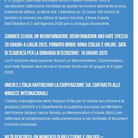
canalizzare l’attenzione mondiale su questo fenomeno aberrante ancora
tristemente diffuso: si stima che 1 bambino su 10 (circa 160 milioni di
bambini al mondo) sia vittima di lavoro minorile. Il tema è parte
dell’Obiettivo 8.7 dell’Agenda 2030 per lo Sviluppo Sostenibile.
Summer School on Misinformation, Disinformation and Hate Speech,
30 giugno-4 luglio 2025. Formato ibrido: Roma (Italia) e online. Data
di scadenza per la domanda di iscrizione: 16 giugno 2025
La 3ª edizione della Summer School on Misinformation, Disinformation,
and Hate Speech sarà tenuta in formato ibrido dal 30 giugno al 4 luglio
2025.
UNICRI e l’Italia rafforzano la cooperazione sul contrasto alle
minacce internazionali
L’Istituto interregionale delle Nazioni Unite per la ricerca sul crimine e la
giustizia (UNICRI) e il Dipartimento di pubblica sicurezza del Ministero
dell’Interno italiano hanno firmato un Memorandum d’intesa (MoU) per
rafforzare la collaborazione nella prevenzione e nel contrasto di fenomeni
criminali complessi.
Metà percorso: un momento di riflessione e dialogo –