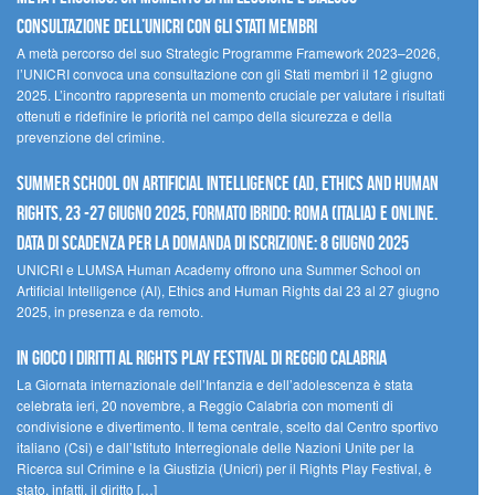
Consultazione dell’UNICRI con gli Stati membri
A metà percorso del suo Strategic Programme Framework 2023–2026,
l’UNICRI convoca una consultazione con gli Stati membri il 12 giugno
2025. L’incontro rappresenta un momento cruciale per valutare i risultati
ottenuti e ridefinire le priorità nel campo della sicurezza e della
prevenzione del crimine.
Summer School on Artificial Intelligence (AI), Ethics and Human
Rights, 23 -27 giugno 2025, Formato Ibrido: Roma (Italia) e online.
Data di scadenza per la domanda di iscrizione: 8 giugno 2025
UNICRI e LUMSA Human Academy offrono una Summer School on
Artificial Intelligence (AI), Ethics and Human Rights dal 23 al 27 giugno
2025, in presenza e da remoto.
In gioco i diritti al Rights Play Festival di Reggio Calabria
La Giornata internazionale dell’Infanzia e dell’adolescenza è stata
celebrata ieri, 20 novembre, a Reggio Calabria con momenti di
condivisione e divertimento. Il tema centrale, scelto dal Centro sportivo
italiano (Csi) e dall’Istituto Interregionale delle Nazioni Unite per la
Ricerca sul Crimine e la Giustizia (Unicri) per il Rights Play Festival, è
stato, infatti, il diritto […]