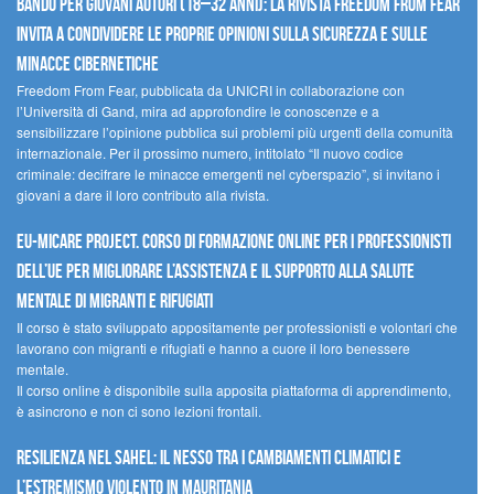
Bando per giovani autori (18–32 anni): la Rivista Freedom From Fear
invita a condividere le proprie opinioni sulla sicurezza e sulle
minacce cibernetiche
Freedom From Fear, pubblicata da UNICRI in collaborazione con
l’Università di Gand, mira ad approfondire le conoscenze e a
sensibilizzare l’opinione pubblica sui problemi più urgenti della comunità
internazionale. Per il prossimo numero, intitolato “Il nuovo codice
criminale: decifrare le minacce emergenti nel cyberspazio”, si invitano i
giovani a dare il loro contributo alla rivista.
EU-MiCare Project. Corso di formazione online per i professionisti
dell’UE per migliorare l’assistenza e il supporto alla salute
mentale di migranti e rifugiati
Il corso è stato sviluppato appositamente per professionisti e volontari che
lavorano con migranti e rifugiati e hanno a cuore il loro benessere
mentale.
Il corso online è disponibile sulla apposita piattaforma di apprendimento,
è asincrono e non ci sono lezioni frontali.
Resilienza nel Sahel: il nesso tra i cambiamenti climatici e
l’estremismo violento in Mauritania