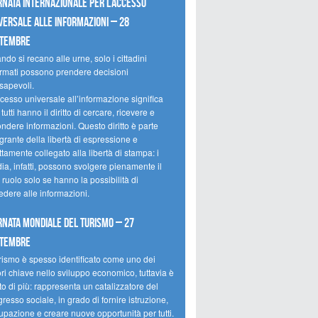
rnata internazionale per l’accesso
versale alle informazioni – 28
ttembre
do si recano alle urne, solo i cittadini
ormati possono prendere decisioni
sapevoli.
cesso universale all’informazione significa
tutti hanno il diritto di cercare, ricevere e
ondere informazioni. Questo diritto è parte
grante della libertà di espressione e
ttamente collegato alla libertà di stampa: i
ia, infatti, possono svolgere pienamente il
 ruolo solo se hanno la possibilità di
edere alle informazioni.
rnata mondiale del turismo – 27
ttembre
urismo è spesso identificato come uno dei
ori chiave nello sviluppo economico, tuttavia è
o di più: rappresenta un catalizzatore del
resso sociale, in grado di fornire istruzione,
upazione e creare nuove opportunità per tutti.