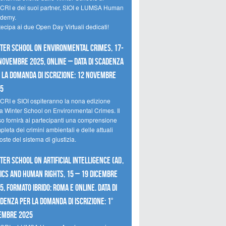
CRI e dei suoi partner, SIOI e LUMSA Human
demy.
tecipa ai due Open Day Virtuali dedicati!
ter School on Environmental Crimes, 17-
novembre 2025, Online – Data di scadenza
 la domanda di iscrizione: 12 novembre
25
CRI e SIOI ospiteranno la nona edizione
la Winter School on Environmental Crimes. Il
so fornirà ai partecipanti una comprensione
leta dei crimini ambientali e delle attuali
oste del sistema di giustizia.
ter School on Artificial Intelligence (AI),
ics and Human Rights, 15 – 19 dicembre
5, Formato Ibrido: Roma e online. Data di
denza per la domanda di iscrizione: 1°
embre 2025