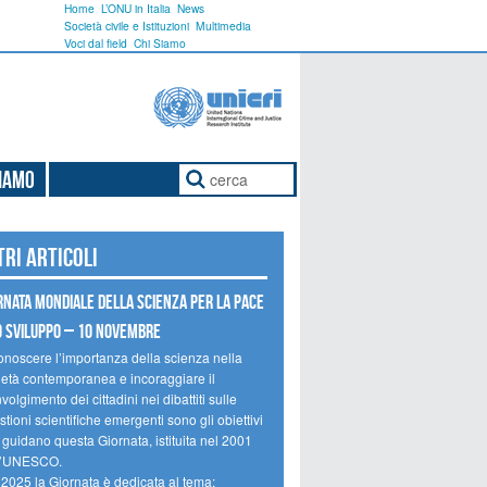
Home
L’ONU in Italia
News
Società civile e Istituzioni
Multimedia
Voci dal field
Chi Siamo
Siamo
tri articoli
rnata mondiale della scienza per la pace
o sviluppo – 10 novembre
onoscere l’importanza della scienza nella
ietà contemporanea e incoraggiare il
volgimento dei cittadini nei dibattiti sulle
tioni scientifiche emergenti sono gli obiettivi
 guidano questa Giornata, istituita nel 2001
l’UNESCO.
 2025 la Giornata è dedicata al tema: