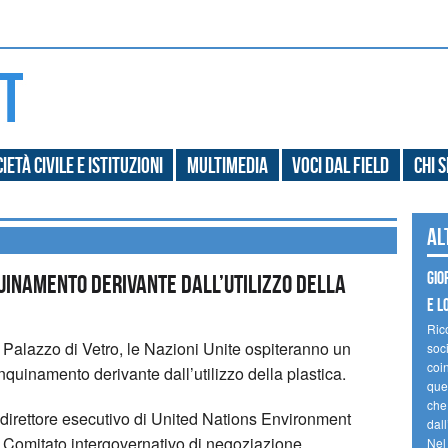
ietà civile e Istituzioni
Multimedia
Voci dal field
Chi 
Al
Gio
quinamento derivante dall’utilizzo della
e l
Ric
l Palazzo di Vetro, le Nazioni Unite ospiteranno un
soc
coin
nquinamento derivante dall’utilizzo della plastica.
ques
che
l direttore esecutivo di United Nations Environment
dal
Comitato intergovernativo di negoziazione
Nel