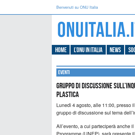
Benvenuti su ONU Italia
Home
L’ONU in Italia
News
Soc
Eventi
Gruppo di discussione sull’in
plastica
Lunedì 4 agosto, alle 11:00, presso i
gruppo di discussione sul tema dell’i
All’evento, a cui parteciperà anche i
Programme (UNEP), sarà presente il 