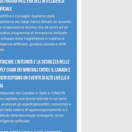
istratura nell’era dell’intelligenza
ificiale
NICRI e il Consiglio Supremo della
istratura del Qatar hanno firmato un accordo
la cooperazione tecnica che dà avvio ad un
ovativo programma di formazione dedicato
 sviluppo della magistratura in materia di
lligenza artificiale, giustizia penale e diritti
ni.
forzare l’integrità e la sicurezza nelle
ply chain dei minerali critici: il Canada e
NICRI ospitano un evento di alto livello a
ma
mbasciata del Canada in Italia e l’UNICRI
no ospitato una tavola rotonda in cui sono
i analizzati gli aspetti geopolitici, economici e
ali delle catene di approvvigionamento e il
tributo delle tecnologie emergenti, come
telligenza artificiale.