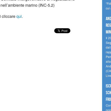
“Fi
 nell’ambiente marino (INC-5.2)
cui
i cliccare
qui
.
And
reg
min
Il 2
Seg
dal 
rap
Perù
all
Andi
(CAM
Liv
Isc
Sch
fro
Cono
oppo