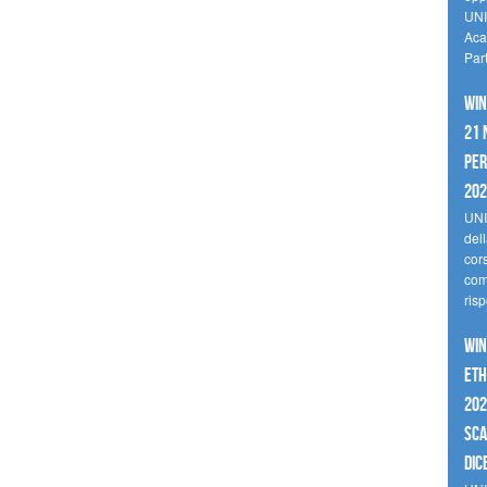
UNI
Aca
Par
Win
21 
per
20
UNI
del
cor
comp
risp
Win
Eth
202
sca
dic