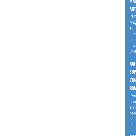
mag
art
L’U
Mag
sul
inn
allo
inte
uma
Raf
sup
l’U
Ro
L’A
han
stat
pen
con
l’in