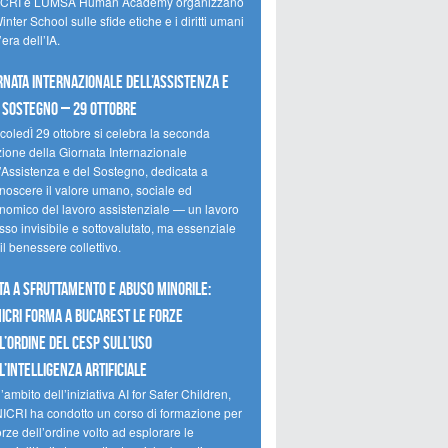
CRI e LUMSA Human Academy organizzano
inter School sulle sfide etiche e i diritti umani
’era dell’IA.
rnata internazionale dell’assistenza e
 sostegno – 29 ottobre
coledÌ 29 ottobre si celebra la seconda
zione della Giornata Internazionale
l’Assistenza e del Sostegno, dedicata a
onoscere il valore umano, sociale ed
nomico del lavoro assistenziale — un lavoro
so invisibile e sottovalutato, ma essenziale
il benessere collettivo.
ta a sfruttamento e abuso minorile:
NICRI forma a Bucarest le forze
l’ordine del CESP sull’uso
l’Intelligenza Artificiale
’ambito dell’iniziativa AI for Safer Children,
NICRI ha condotto un corso di formazione per
orze dell’ordine volto ad esplorare le