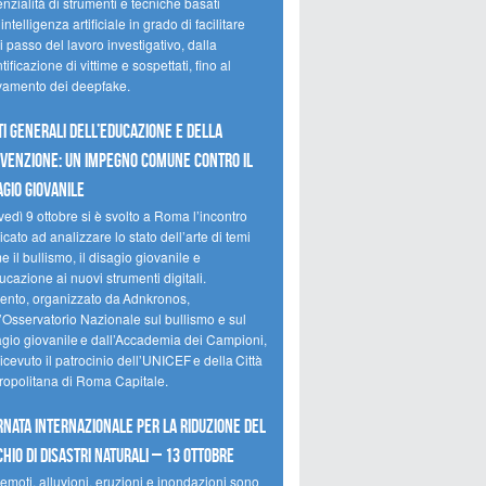
nzialità di strumenti e tecniche basati
’intelligenza artificiale in grado di facilitare
 passo del lavoro investigativo, dalla
tificazione di vittime e sospettati, fino al
evamento dei deepfake.
ti Generali dell’Educazione e della
venzione: un impegno comune contro il
agio giovanile
edì 9 ottobre si è svolto a Roma l’incontro
cato ad analizzare lo stato dell’arte di temi
 il bullismo, il disagio giovanile e
ucazione ai nuovi strumenti digitali.
vento, organizzato da Adnkronos,
l’Osservatorio Nazionale sul bullismo e sul
agio giovanile e dall’Accademia dei Campioni,
icevuto il patrocinio dell’UNICEF e della Città
ropolitana di Roma Capitale.
rnata internazionale per la riduzione del
chio di disastri naturali – 13 ottobre
emoti, alluvioni, eruzioni e inondazioni sono