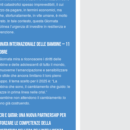
ti catastrofici spesso imprevedibili, il cui
zzo da pagare, in termini economici, ma
he, sfortunatamente, in vite umane, è molto
ato. In tale contesto, questa Giornata
olinea l’urgenza di investire in resilienza e
venzione.
rnata internazionale delle bambine – 11
obre
iornata mira a riconoscere i diritti delle
ine e delle adolescenti di tutto il mondo,
muoverne l’emancipazione e sensibilizzare
e sfide che ancora limitano il loro pieno
uppo. Il tema scelto per il 2025 è: “La
bina che sono, il cambiamento che guido: le
zze in prima linea nelle crisi.”
bambine non attendono il cambiamento: lo
nno già costruendo.
CRI e Qatar: una nuova partnership per
forzare le competenze della