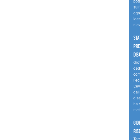
pote
sull
ogni
iden
ril
Sta
Pre
dis
Giov
dedi
come
l’ed
L’e
dal
dis
ha r
met
Gio
ris
Terr