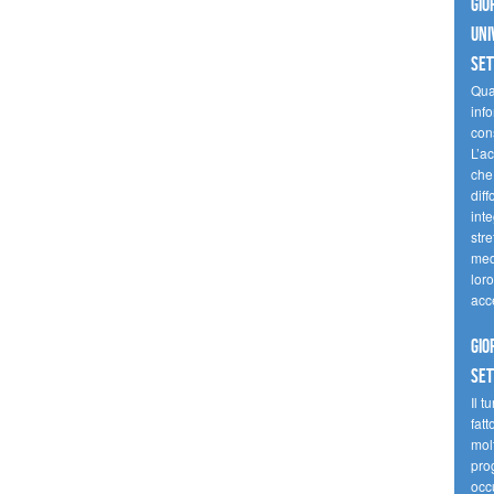
Gio
uni
se
Quan
inf
con
L’ac
che 
diff
inte
stre
med
loro
acc
Gio
se
Il t
fatt
molt
prog
occ