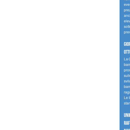
even
pre
anc
elev
sott
pre
Gio
ott
La G
bamb
pro
sull
svil
bam
raga
Le 
sta
UNI
raf