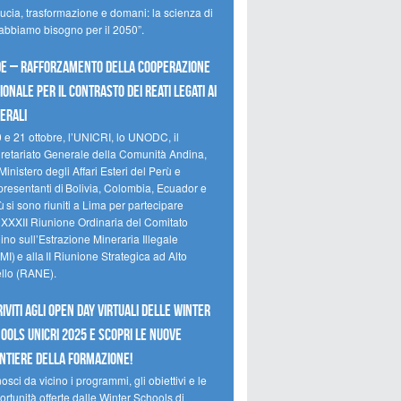
ducia, trasformazione e domani: la scienza di
 abbiamo bisogno per il 2050”.
e – Rafforzamento della cooperazione
ionale per il contrasto dei reati legati ai
erali
0 e 21 ottobre, l’UNICRI, lo UNODC, il
retariato Generale della Comunità Andina,
Ministero degli Affari Esteri del Perù e
presentanti di Bolivia, Colombia, Ecuador e
 si sono riuniti a Lima per partecipare
a XXXII Riunione Ordinaria del Comitato
no sull’Estrazione Mineraria Illegale
I) e alla II Riunione Strategica ad Alto
ello (RANE).
riviti agli Open Day Virtuali delle Winter
ools UNICRI 2025 e scopri le nuove
ntiere della formazione!
sci da vicino i programmi, gli obiettivi e le
rtunità offerte dalle Winter Schools di