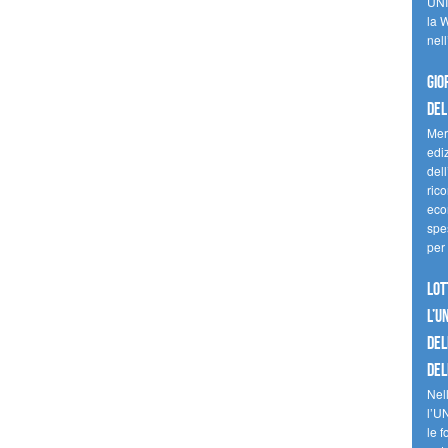
UNI
la W
nell
Gio
del
Mer
edi
del
ric
eco
spes
per 
Lot
l’U
del
del
Nell
l’U
le f