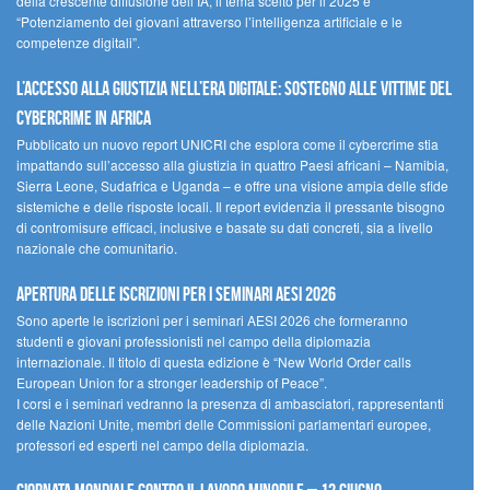
della crescente diffusione dell’IA, il tema scelto per il 2025 è
“Potenziamento dei giovani attraverso l’intelligenza artificiale e le
competenze digitali”.
L’accesso alla giustizia nell’era digitale: sostegno alle vittime del
cybercrime in Africa
Pubblicato un nuovo report UNICRI che esplora come il cybercrime stia
impattando sull’accesso alla giustizia in quattro Paesi africani – Namibia,
Sierra Leone, Sudafrica e Uganda – e offre una visione ampia delle sfide
sistemiche e delle risposte locali. Il report evidenzia il pressante bisogno
di contromisure efficaci, inclusive e basate su dati concreti, sia a livello
nazionale che comunitario.
Apertura delle iscrizioni per i seminari AESI 2026
Sono aperte le iscrizioni per i seminari AESI 2026 che formeranno
studenti e giovani professionisti nel campo della diplomazia
internazionale. Il titolo di questa edizione è “New World Order calls
European Union for a stronger leadership of Peace”.
I corsi e i seminari vedranno la presenza di ambasciatori, rappresentanti
delle Nazioni Unite, membri delle Commissioni parlamentari europee,
professori ed esperti nel campo della diplomazia.