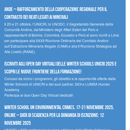
Ande – Rafforzamento della cooperazione regionale per il
contrasto dei reati legati ai minerali
Il 20 e 21 ottobre, l’UNICRI, lo UNODC, il Segretariato Generale della
Comunità Andina, dal Ministero degli Affari Esteri del Perù e
rappresentanti di Bolivia, Colombia, Ecuador e Perù si sono riuniti a Lima
per partecipare alla XXXII Riunione Ordinaria del Comitato Andino
sull’Estrazione Mineraria Illegale (CAMI) e alla II Riunione Strategica ad
Alto Livello (RANE).
Iscriviti agli Open Day Virtuali delle Winter Schools UNICRI 2025 e
scopri le nuove frontiere della formazione!
Conosci da vicino i programmi, gli obiettivi e le opportunità offerte dalle
Winter Schools di UNICRI e dei suoi partner, SIOI e LUMSA Human
Academy.
Partecipa ai due Open Day Virtuali dedicati!
Winter School on Environmental Crimes, 17-21 novembre 2025,
Online – Data di scadenza per la domanda di iscrizione: 12
novembre 2025
UNICRI e SIOI ospiteranno la nona edizione della Winter School on