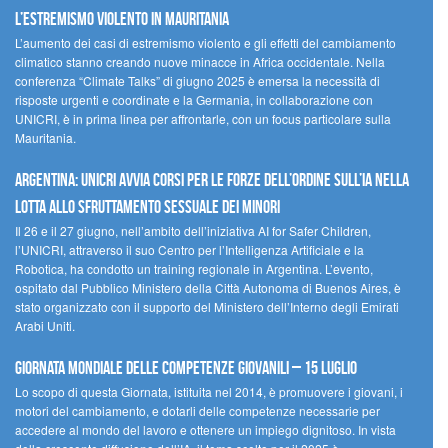
l’estremismo violento in Mauritania
L’aumento dei casi di estremismo violento e gli effetti del cambiamento
climatico stanno creando nuove minacce in Africa occidentale. Nella
conferenza “Climate Talks” di giugno 2025 è emersa la necessità di
risposte urgenti e coordinate e la Germania, in collaborazione con
UNICRI, è in prima linea per affrontarle, con un focus particolare sulla
Mauritania.
Argentina: UNICRI avvia corsi per le forze dell’ordine sull’IA nella
lotta allo sfruttamento sessuale dei minori
Il 26 e il 27 giugno, nell’ambito dell’iniziativa AI for Safer Children,
l’UNICRI, attraverso il suo Centro per l’Intelligenza Artificiale e la
Robotica, ha condotto un training regionale in Argentina. L’evento,
ospitato dal Pubblico Ministero della Città Autonoma di Buenos Aires, è
stato organizzato con il supporto del Ministero dell’Interno degli Emirati
Arabi Uniti.
Giornata Mondiale delle Competenze Giovanili – 15 luglio
Lo scopo di questa Giornata, istituita nel 2014, è promuovere i giovani, i
motori del cambiamento, e dotarli delle competenze necessarie per
accedere al mondo del lavoro e ottenere un impiego dignitoso. In vista