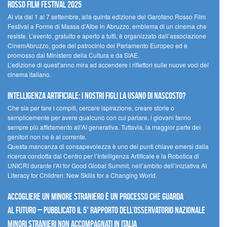
Rosso Film Festival 2025
Al via dal 1 al 7 settembre, alla quinta edizione del Garofano Rosso Film
Festival a Forme di Massa d’Albe in Abruzzo, emblema di un cinema che
resiste. L’evento, gratuito e aperto a tutti, è organizzato dall’associazione
CinemAbruzzo, gode del patrocinio del Parlamento Europeo ed è
promosso dal Ministero della Cultura e da SIAE.
L’edizione di quest’anno mira ad accendere i riflettori sulle nuove voci del
cinema italiano.
Intelligenza artificiale: i nostri figli la usano di nascosto?
Che sia per fare i compiti, cercare ispirazione, creare storie o
semplicemente per avere qualcuno con cui parlare, i giovani fanno
sempre più affidamento all’AI generativa. Tuttavia, la maggior parte dei
genitori non ne è al corrente.
Questa mancanza di consapevolezza è uno dei punti chiave emersi dalla
ricerca condotta dal Centro per l’Intelligenza Artificale e la Robotica di
UNICRI durante l’AI for Good Global Summit, nell’ambito dell’iniziativa AI
Literacy for Children: New Skills for a Changing World.
Accogliere un minore straniero è un processo che guarda
al futuro – Pubblicato il 5° rapporto dell’Osservatorio Nazionale
Minori Stranieri Non Accompagnati in Italia