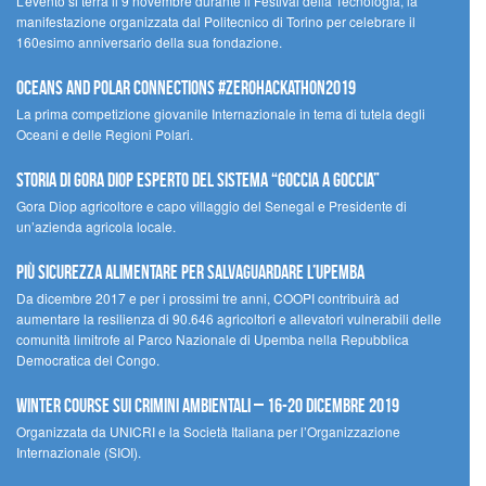
L’evento si terrà il 9 novembre durante il Festival della Tecnologia, la
manifestazione organizzata dal Politecnico di Torino per celebrare il
160esimo anniversario della sua fondazione.
Oceans and Polar Connections #ZEROHackathon2019
La prima competizione giovanile Internazionale in tema di tutela degli
Oceani e delle Regioni Polari.
STORIA DI GORA DIOP ESPERTO DEL SISTEMA “GOCCIA A GOCCIA”
Gora Diop agricoltore e capo villaggio del Senegal e Presidente di
un’azienda agricola locale.
Più sicurezza alimentare per salvaguardare l’Upemba
Da dicembre 2017 e per i prossimi tre anni, COOPI contribuirà ad
aumentare la resilienza di 90.646 agricoltori e allevatori vulnerabili delle
comunità limitrofe al Parco Nazionale di Upemba nella Repubblica
Democratica del Congo.
Winter Course sui Crimini Ambientali – 16-20 Dicembre 2019
Organizzata da UNICRI e la Società Italiana per l’Organizzazione
Internazionale (SIOI).