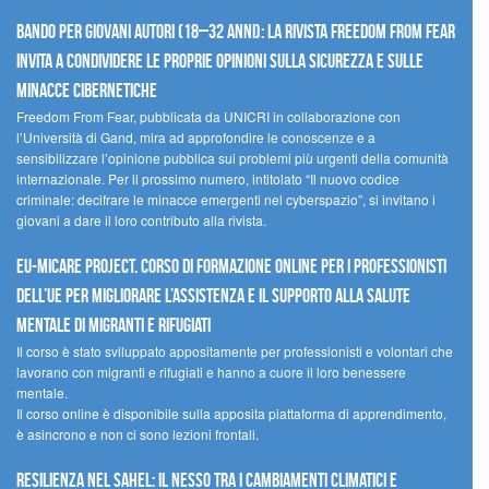
Bando per giovani autori (18–32 anni): la Rivista Freedom From Fear
invita a condividere le proprie opinioni sulla sicurezza e sulle
minacce cibernetiche
Freedom From Fear, pubblicata da UNICRI in collaborazione con
l’Università di Gand, mira ad approfondire le conoscenze e a
sensibilizzare l’opinione pubblica sui problemi più urgenti della comunità
internazionale. Per il prossimo numero, intitolato “Il nuovo codice
criminale: decifrare le minacce emergenti nel cyberspazio”, si invitano i
giovani a dare il loro contributo alla rivista.
EU-MiCare Project. Corso di formazione online per i professionisti
dell’UE per migliorare l’assistenza e il supporto alla salute
mentale di migranti e rifugiati
Il corso è stato sviluppato appositamente per professionisti e volontari che
lavorano con migranti e rifugiati e hanno a cuore il loro benessere
mentale.
Il corso online è disponibile sulla apposita piattaforma di apprendimento,
è asincrono e non ci sono lezioni frontali.
Resilienza nel Sahel: il nesso tra i cambiamenti climatici e