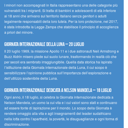
I minori non accompagnati in Italia rappresentano una delle categorie più
vulnerabili tra i migranti. Si tratta di bambini e adolescenti di età inferiore
ai 18 anni che arrivano sul territorio italiano senza genitori o adulti
legalmente responsabili della loro tutela. Per la loro protezione, nel 2017,
è stata introdotta la Legge Zampa che stabilisce il principio di accoglienza
a priori del minore.
Giornata Internazionale della Luna – 20 luglio
Il 20 luglio 1969, la missione Apollo 11 e i due astronauti Neil Armstrong e
Buzz Aldrin misero piede sul suolo lunare, trasformando in realtà ciò che
per secoli era sembrato irraggiungibile. Quella data storica ha ispirato
l’istituzione della Giornata internazionale della Luna, il cui scopo è
sensibilizzare l’opinione pubblica sull’importanza dell’esplorazione e
dell’utilizzo sostenibile della Luna.
Giornata internazionale dedicata a Nelson Mandela – 18 luglio
Ogni anno, il 18 luglio, si celebra la Giornata internazionale dedicata a
Nelson Mandela, un uomo la cui vita e i cui valori sono stati e continuano
ad essere fonte di ispirazione per il mondo. Lo scopo della Giornata è
rendere omaggio alla vita e agli insegnamenti del leader sudafricano
nella lotta contro l’apartheid, la povertà, le disuguaglianze e ogni forma di
discriminazione.