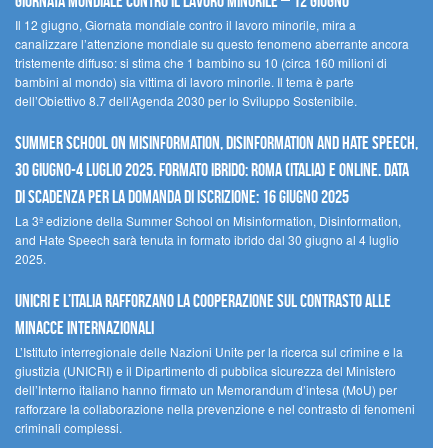
Giornata mondiale contro il lavoro minorile – 12 giugno
Il 12 giugno, Giornata mondiale contro il lavoro minorile, mira a
canalizzare l’attenzione mondiale su questo fenomeno aberrante ancora
tristemente diffuso: si stima che 1 bambino su 10 (circa 160 milioni di
bambini al mondo) sia vittima di lavoro minorile. Il tema è parte
dell’Obiettivo 8.7 dell’Agenda 2030 per lo Sviluppo Sostenibile.
Summer School on Misinformation, Disinformation and Hate Speech,
30 giugno-4 luglio 2025. Formato ibrido: Roma (Italia) e online. Data
di scadenza per la domanda di iscrizione: 16 giugno 2025
La 3ª edizione della Summer School on Misinformation, Disinformation,
and Hate Speech sarà tenuta in formato ibrido dal 30 giugno al 4 luglio
2025.
UNICRI e l’Italia rafforzano la cooperazione sul contrasto alle
minacce internazionali
L’Istituto interregionale delle Nazioni Unite per la ricerca sul crimine e la
giustizia (UNICRI) e il Dipartimento di pubblica sicurezza del Ministero
dell’Interno italiano hanno firmato un Memorandum d’intesa (MoU) per
rafforzare la collaborazione nella prevenzione e nel contrasto di fenomeni
criminali complessi.