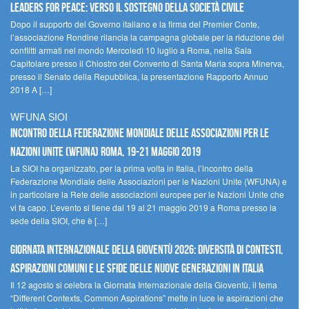
Leaders for peace: verso il sostegno della società civile
Dopo il supporto del Governo italiano e la firma del Premier Conte,
l’associazione Rondine rilancia la campagna globale per la riduzione dei
conflitti armati nel mondo Mercoledì 10 luglio a Roma, nella Sala
Capitolare presso il Chiostro del Convento di Santa Maria sopra Minerva,
presso il Senato della Repubblica, la presentazione Rapporto Annuo
2018 A […]
WFUNA SIOI
Incontro della Federazione Mondiale delle Associazioni per le
Nazioni Unite (WFUNA) Roma, 19-21 maggio 2019
La SIOI ha organizzato, per la prima volta in Italia, l’incontro della
Federazione Mondiale delle Associazioni per le Nazioni Unite (WFUNA) e
in particolare la Rete delle associazioni europee per le Nazioni Unite che
vi fa capo. L’evento si tiene dal 19 al 21 maggio 2019 a Roma presso la
sede della SIOI, che è […]
GIORNATA INTERNAZIONALE DELLA GIOVENTÙ 2026: DIVERSITÀ DI CONTESTI,
ASPIRAZIONI COMUNI E LE SFIDE DELLE NUOVE GENERAZIONI IN ITALIA
Il 12 agosto si celebra la Giornata Internazionale della Gioventù, il tema
“Different Contexts, Common Aspirations” mette in luce le aspirazioni che