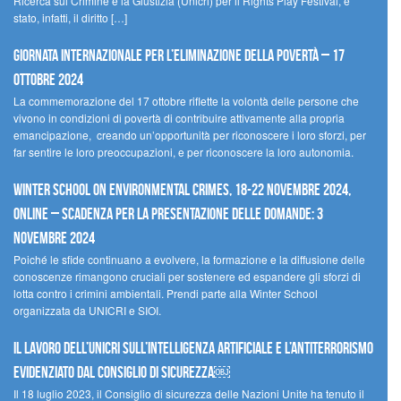
Ricerca sul Crimine e la Giustizia (Unicri) per il Rights Play Festival, è
stato, infatti, il diritto […]
Giornata internazionale per l’eliminazione della povertà – 17
ottobre 2024
La commemorazione del 17 ottobre riflette la volontà delle persone che
vivono in condizioni di povertà di contribuire attivamente alla propria
emancipazione, creando un’opportunità per riconoscere i loro sforzi, per
far sentire le loro preoccupazioni, e per riconoscere la loro autonomia.
Winter School on Environmental Crimes, 18-22 novembre 2024,
Online – Scadenza per la presentazione delle domande: 3
novembre 2024
Poiché le sfide continuano a evolvere, la formazione e la diffusione delle
conoscenze rimangono cruciali per sostenere ed espandere gli sforzi di
lotta contro i crimini ambientali. Prendi parte alla Winter School
organizzata da UNICRI e SIOI.
Il lavoro dell’UNICRI sull’intelligenza artificiale e l’antiterrorismo
evidenziato dal Consiglio di Sicurezza￼
Il 18 luglio 2023, il Consiglio di sicurezza delle Nazioni Unite ha tenuto il