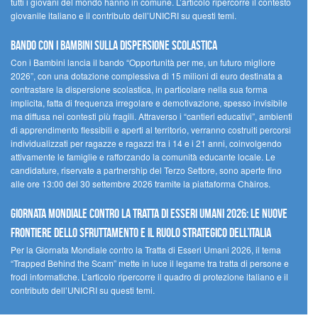
tutti i giovani del mondo hanno in comune. L’articolo ripercorre il contesto
giovanile italiano e il contributo dell’UNICRI su questi temi.
Bando Con i Bambini sulla dispersione scolastica
Con i Bambini lancia il bando “Opportunità per me, un futuro migliore
2026”, con una dotazione complessiva di 15 milioni di euro destinata a
contrastare la dispersione scolastica, in particolare nella sua forma
implicita, fatta di frequenza irregolare e demotivazione, spesso invisibile
ma diffusa nei contesti più fragili. Attraverso i “cantieri educativi”, ambienti
di apprendimento flessibili e aperti al territorio, verranno costruiti percorsi
individualizzati per ragazze e ragazzi tra i 14 e i 21 anni, coinvolgendo
attivamente le famiglie e rafforzando la comunità educante locale. Le
candidature, riservate a partnership del Terzo Settore, sono aperte fino
alle ore 13:00 del 30 settembre 2026 tramite la piattaforma Chàiros.
GIORNATA MONDIALE CONTRO LA TRATTA DI ESSERI UMANI 2026: LE NUOVE
FRONTIERE DELLO SFRUTTAMENTO E IL RUOLO STRATEGICO DELL’ITALIA
Per la Giornata Mondiale contro la Tratta di Esseri Umani 2026, il tema
“Trapped Behind the Scam” mette in luce il legame tra tratta di persone e
frodi informatiche. L’articolo ripercorre il quadro di protezione italiano e il
contributo dell’UNICRI su questi temi.