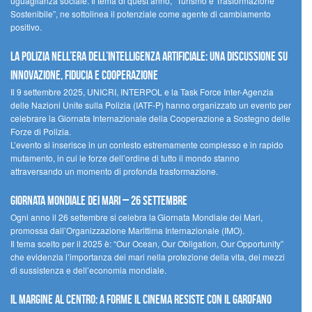
uguaglianza sociale. Il tema di quest’anno, “Turismo e Trasformazione
Sostenibile”, ne sottolinea il potenziale come agente di cambiamento
positivo.
La polizia nell’era dell’Intelligenza Artificiale: una discussione su
innovazione, fiducia e cooperazione
Il 9 settembre 2025, UNICRI, INTERPOL e la Task Force Inter-Agenzia
delle Nazioni Unite sulla Polizia (IATF-P) hanno organizzato un evento per
celebrare la Giornata Internazionale della Cooperazione a Sostegno delle
Forze di Polizia.
L’evento si inserisce in un contesto estremamente complesso e in rapido
mutamento, in cui le forze dell’ordine di tutto il mondo stanno
attraversando un momento di profonda trasformazione.
Giornata Mondiale dei Mari – 26 settembre
Ogni anno il 26 settembre si celebra la Giornata Mondiale dei Mari,
promossa dall’Organizzazione Marittima Internazionale (IMO).
Il tema scelto per il 2025 è: “Our Ocean, Our Obligation, Our Opportunity”
che evidenzia l’importanza dei mari nella protezione della vita, dei mezzi
di sussistenza e dell’economia mondiale.
Il margine al centro: a Forme il cinema resiste con il Garofano