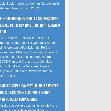
ducia, trasformazione e domani: la scienza di
 abbiamo bisogno per il 2050”.
e – Rafforzamento della cooperazione
ionale per il contrasto dei reati legati ai
erali
0 e 21 ottobre, l’UNICRI, lo UNODC, il
retariato Generale della Comunità Andina,
Ministero degli Affari Esteri del Perù e
presentanti di Bolivia, Colombia, Ecuador e
 si sono riuniti a Lima per partecipare
a XXXII Riunione Ordinaria del Comitato
no sull’Estrazione Mineraria Illegale
I) e alla II Riunione Strategica ad Alto
ello (RANE).
riviti agli Open Day Virtuali delle Winter
ools UNICRI 2025 e scopri le nuove
ntiere della formazione!
sci da vicino i programmi, gli obiettivi e le
rtunità offerte dalle Winter Schools di