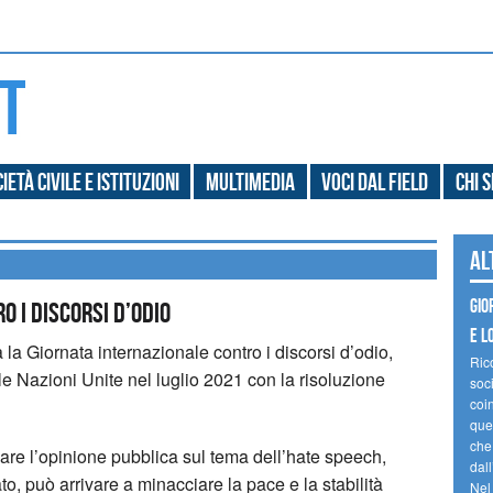
ietà civile e Istituzioni
Multimedia
Voci dal field
Chi 
Al
Gio
 i discorsi d’odio
e l
la Giornata internazionale contro i discorsi d’odio,
Ric
le Nazioni Unite nel luglio 2021 con la risoluzione
soc
coin
ques
che
are l’opinione pubblica sul tema dell’hate speech,
dal
o, può arrivare a minacciare la pace e la stabilità
Nel