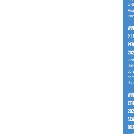
UNI
Aca
Par
Win
21 
per
20
UNI
del
cor
comp
risp
Win
Eth
202
sca
dic