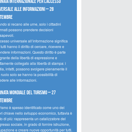
rnata internazionale per l’accesso
versale alle informazioni – 28
ttembre
do si recano alle urne, solo i cittadini
ormati possono prendere decisioni
sapevoli.
cesso universale all’informazione significa
tutti hanno il diritto di cercare, ricevere e
ondere informazioni. Questo diritto è parte
grante della libertà di espressione e
ttamente collegato alla libertà di stampa: i
ia, infatti, possono svolgere pienamente il
 ruolo solo se hanno la possibilità di
edere alle informazioni.
rnata mondiale del turismo – 27
ttembre
urismo è spesso identificato come uno dei
ori chiave nello sviluppo economico, tuttavia è
o di più: rappresenta un catalizzatore del
resso sociale, in grado di fornire istruzione,
upazione e creare nuove opportunità per tutti.