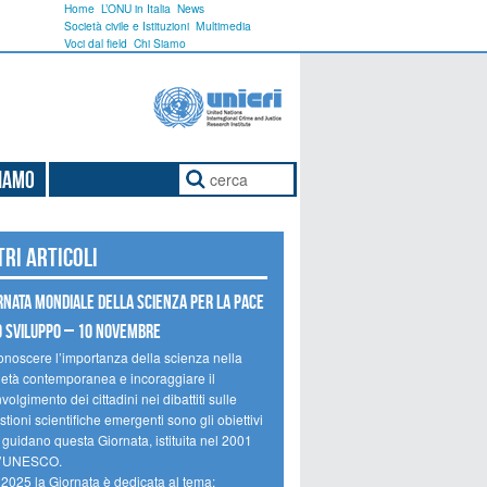
Home
L’ONU in Italia
News
Società civile e Istituzioni
Multimedia
Voci dal field
Chi Siamo
Siamo
tri articoli
rnata mondiale della scienza per la pace
o sviluppo – 10 novembre
onoscere l’importanza della scienza nella
ietà contemporanea e incoraggiare il
volgimento dei cittadini nei dibattiti sulle
tioni scientifiche emergenti sono gli obiettivi
 guidano questa Giornata, istituita nel 2001
l’UNESCO.
 2025 la Giornata è dedicata al tema: