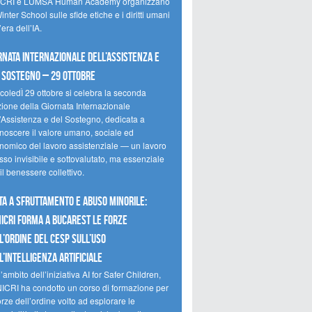
CRI e LUMSA Human Academy organizzano
inter School sulle sfide etiche e i diritti umani
’era dell’IA.
rnata internazionale dell’assistenza e
 sostegno – 29 ottobre
coledÌ 29 ottobre si celebra la seconda
zione della Giornata Internazionale
l’Assistenza e del Sostegno, dedicata a
onoscere il valore umano, sociale ed
nomico del lavoro assistenziale — un lavoro
so invisibile e sottovalutato, ma essenziale
il benessere collettivo.
ta a sfruttamento e abuso minorile:
NICRI forma a Bucarest le forze
l’ordine del CESP sull’uso
l’Intelligenza Artificiale
’ambito dell’iniziativa AI for Safer Children,
NICRI ha condotto un corso di formazione per
orze dell’ordine volto ad esplorare le