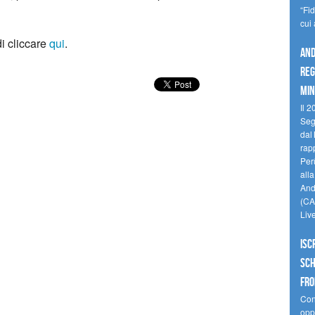
“Fi
cui
di cliccare
qui
.
And
reg
min
Il 2
Seg
dal 
rap
Perù
all
Andi
(CAM
Liv
Isc
Sch
fro
Cono
oppo