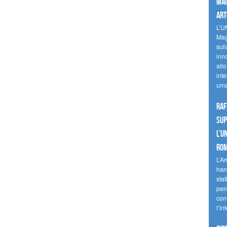
mag
art
L’U
Mag
sul
inn
allo
inte
uma
Raf
sup
l’U
Ro
L’A
han
stat
pen
con
l’in