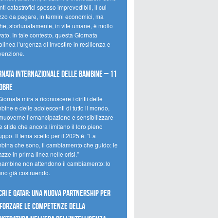
ti catastrofici spesso imprevedibili, il cui
zzo da pagare, in termini economici, ma
he, sfortunatamente, in vite umane, è molto
ato. In tale contesto, questa Giornata
olinea l’urgenza di investire in resilienza e
venzione.
rnata internazionale delle bambine – 11
obre
iornata mira a riconoscere i diritti delle
ine e delle adolescenti di tutto il mondo,
muoverne l’emancipazione e sensibilizzare
e sfide che ancora limitano il loro pieno
uppo. Il tema scelto per il 2025 è: “La
bina che sono, il cambiamento che guido: le
zze in prima linea nelle crisi.”
bambine non attendono il cambiamento: lo
nno già costruendo.
CRI e Qatar: una nuova partnership per
forzare le competenze della