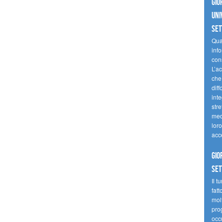
Gio
uni
se
Quan
inf
con
L’ac
che 
diff
inte
stre
med
loro
acc
Gio
se
Il t
fatt
molt
prog
occ