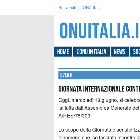
Benvenuti su ONU Italia
Home
L’ONU in Italia
News
Soc
Eventi
Giornata internazionale contro
Oggi, mercoledì 18 giugno, si celebra 
istituita dall’Assemblea Generale del
A/RES/75/309.
Lo scopo della Giornata è sensibilizz
fenomeno che, se lasciato incontrollat