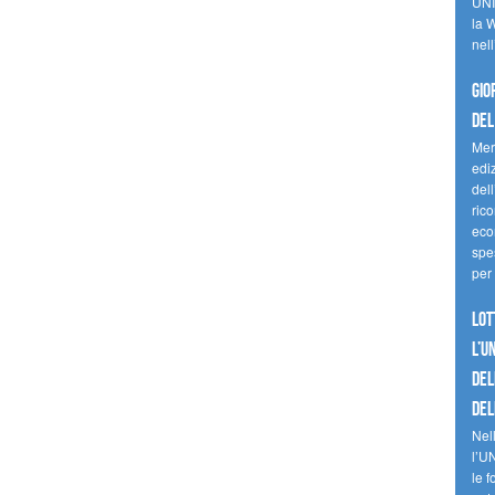
UNI
la W
nell
Gio
del
Mer
edi
del
ric
eco
spes
per 
Lot
l’U
del
del
Nell
l’U
le f