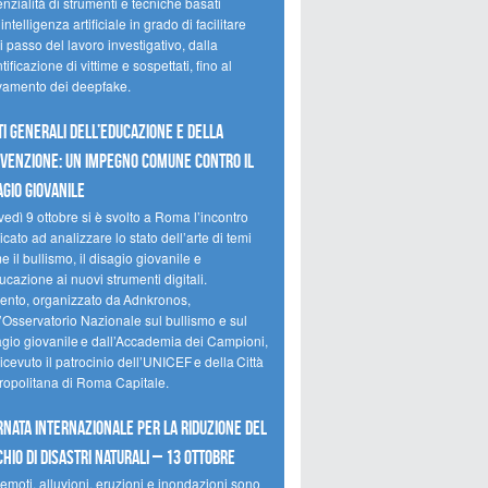
nzialità di strumenti e tecniche basati
’intelligenza artificiale in grado di facilitare
 passo del lavoro investigativo, dalla
tificazione di vittime e sospettati, fino al
evamento dei deepfake.
ti Generali dell’Educazione e della
venzione: un impegno comune contro il
agio giovanile
edì 9 ottobre si è svolto a Roma l’incontro
cato ad analizzare lo stato dell’arte di temi
 il bullismo, il disagio giovanile e
ucazione ai nuovi strumenti digitali.
vento, organizzato da Adnkronos,
l’Osservatorio Nazionale sul bullismo e sul
agio giovanile e dall’Accademia dei Campioni,
icevuto il patrocinio dell’UNICEF e della Città
ropolitana di Roma Capitale.
rnata internazionale per la riduzione del
chio di disastri naturali – 13 ottobre
emoti, alluvioni, eruzioni e inondazioni sono