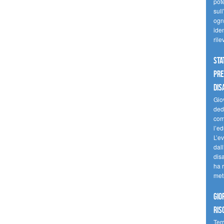
pote
sull
ogni
iden
ril
Sta
Pre
dis
Giov
dedi
come
l’ed
L’e
dal
dis
ha r
met
Gio
ris
Terr