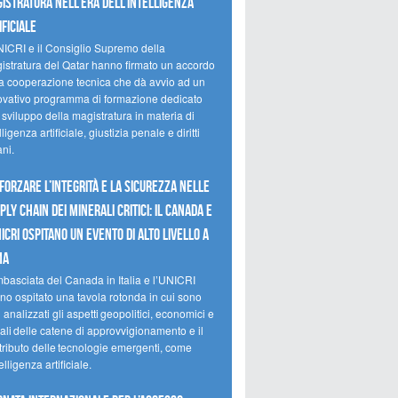
istratura nell’era dell’intelligenza
ificiale
NICRI e il Consiglio Supremo della
istratura del Qatar hanno firmato un accordo
la cooperazione tecnica che dà avvio ad un
ovativo programma di formazione dedicato
 sviluppo della magistratura in materia di
lligenza artificiale, giustizia penale e diritti
ni.
forzare l’integrità e la sicurezza nelle
ply chain dei minerali critici: il Canada e
NICRI ospitano un evento di alto livello a
ma
mbasciata del Canada in Italia e l’UNICRI
no ospitato una tavola rotonda in cui sono
i analizzati gli aspetti geopolitici, economici e
ali delle catene di approvvigionamento e il
tributo delle tecnologie emergenti, come
telligenza artificiale.