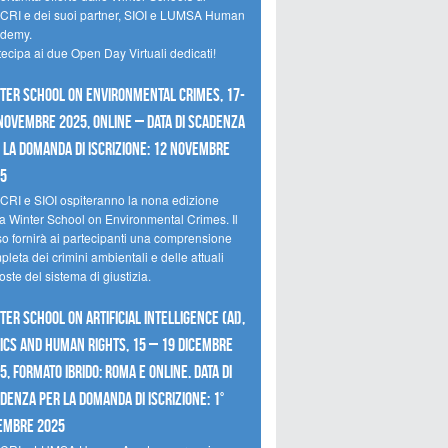
CRI e dei suoi partner, SIOI e LUMSA Human
demy.
tecipa ai due Open Day Virtuali dedicati!
ter School on Environmental Crimes, 17-
novembre 2025, Online – Data di scadenza
 la domanda di iscrizione: 12 novembre
25
CRI e SIOI ospiteranno la nona edizione
la Winter School on Environmental Crimes. Il
so fornirà ai partecipanti una comprensione
leta dei crimini ambientali e delle attuali
oste del sistema di giustizia.
ter School on Artificial Intelligence (AI),
ics and Human Rights, 15 – 19 dicembre
5, Formato Ibrido: Roma e online. Data di
denza per la domanda di iscrizione: 1°
embre 2025