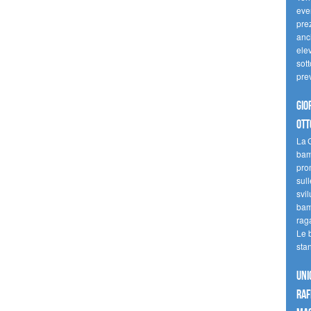
even
pre
anc
elev
sott
pre
Gio
ott
La G
bamb
pro
sull
svil
bam
raga
Le 
sta
UNI
raf