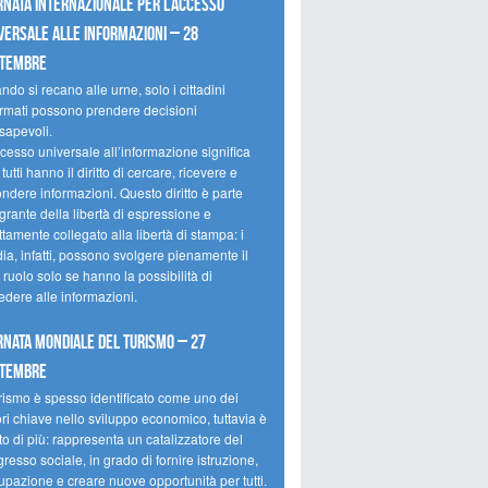
rnata internazionale per l’accesso
versale alle informazioni – 28
ttembre
do si recano alle urne, solo i cittadini
ormati possono prendere decisioni
sapevoli.
cesso universale all’informazione significa
tutti hanno il diritto di cercare, ricevere e
ondere informazioni. Questo diritto è parte
grante della libertà di espressione e
ttamente collegato alla libertà di stampa: i
ia, infatti, possono svolgere pienamente il
 ruolo solo se hanno la possibilità di
edere alle informazioni.
rnata mondiale del turismo – 27
ttembre
urismo è spesso identificato come uno dei
ori chiave nello sviluppo economico, tuttavia è
o di più: rappresenta un catalizzatore del
resso sociale, in grado di fornire istruzione,
upazione e creare nuove opportunità per tutti.