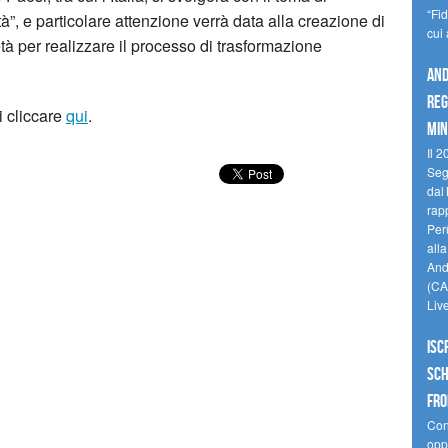
“Fi
tà”, e particolare attenzione verrà data alla creazione di
cui
cietà per realizzare il processo di trasformazione
And
reg
i cliccare
qui
.
min
Il 2
Seg
dal 
rap
Perù
all
Andi
(CAM
Liv
Isc
Sch
fro
Cono
oppo