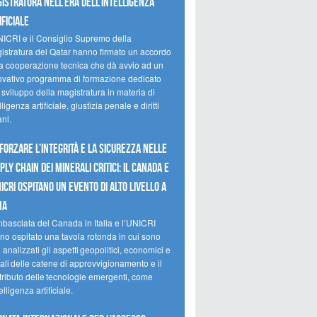
istratura nell’era dell’intelligenza
ificiale
NICRI e il Consiglio Supremo della
istratura del Qatar hanno firmato un accordo
la cooperazione tecnica che dà avvio ad un
ovativo programma di formazione dedicato
 sviluppo della magistratura in materia di
lligenza artificiale, giustizia penale e diritti
ni.
forzare l’integrità e la sicurezza nelle
ply chain dei minerali critici: il Canada e
NICRI ospitano un evento di alto livello a
ma
mbasciata del Canada in Italia e l’UNICRI
no ospitato una tavola rotonda in cui sono
i analizzati gli aspetti geopolitici, economici e
ali delle catene di approvvigionamento e il
tributo delle tecnologie emergenti, come
telligenza artificiale.