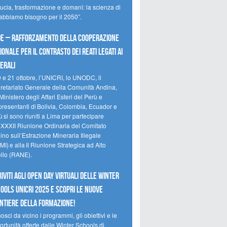
ducia, trasformazione e domani: la scienza di
 abbiamo bisogno per il 2050”.
e – Rafforzamento della cooperazione
ionale per il contrasto dei reati legati ai
erali
0 e 21 ottobre, l’UNICRI, lo UNODC, il
retariato Generale della Comunità Andina,
Ministero degli Affari Esteri del Perù e
presentanti di Bolivia, Colombia, Ecuador e
 si sono riuniti a Lima per partecipare
a XXXII Riunione Ordinaria del Comitato
no sull’Estrazione Mineraria Illegale
I) e alla II Riunione Strategica ad Alto
ello (RANE).
riviti agli Open Day Virtuali delle Winter
ools UNICRI 2025 e scopri le nuove
ntiere della formazione!
sci da vicino i programmi, gli obiettivi e le
rtunità offerte dalle Winter Schools di