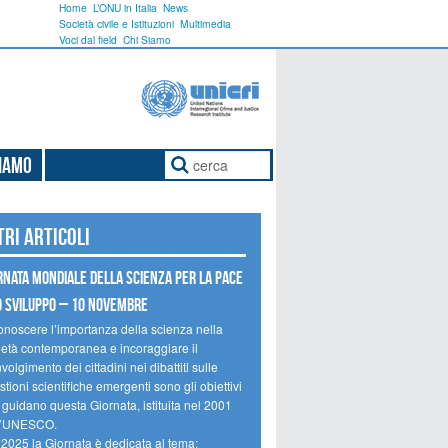
Home
L’ONU in Italia
News
Società civile e Istituzioni
Multimedia
Voci dal field
Chi Siamo
Siamo
tri articoli
rnata mondiale della scienza per la pace
o sviluppo – 10 novembre
onoscere l’importanza della scienza nella
ietà contemporanea e incoraggiare il
volgimento dei cittadini nei dibattiti sulle
tioni scientifiche emergenti sono gli obiettivi
 guidano questa Giornata, istituita nel 2001
l’UNESCO.
 2025 la Giornata è dedicata al tema: