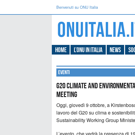
Benvenuti su ONU Italia
Home
L’ONU in Italia
News
Soc
Eventi
G20 Climate and Environmenta
Meeting
Oggi, giovedì 9 ottobre, a Kirstenbosc
lavoro del G20 su clima e sostenibil
Sustainability Working Group Ministe
L’evento, che vedrà la presenza di 19 P