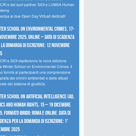
CRI e dei suoi partner, SIOI e LUMSA Human
demy.
tecipa ai due Open Day Virtuali dedicati!
ter School on Environmental Crimes, 17-
novembre 2025, Online – Data di scadenza
 la domanda di iscrizione: 12 novembre
25
CRI e SIOI ospiteranno la nona edizione
la Winter School on Environmental Crimes. Il
so fornirà ai partecipanti una comprensione
leta dei crimini ambientali e delle attuali
oste del sistema di giustizia.
ter School on Artificial Intelligence (AI),
ics and Human Rights, 15 – 19 dicembre
5, Formato Ibrido: Roma e online. Data di
denza per la domanda di iscrizione: 1°
embre 2025