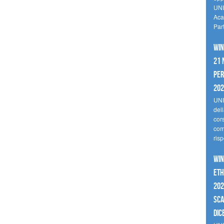
UNI
Aca
Par
Win
21 
per
20
UNI
del
cor
comp
risp
Win
Eth
202
sca
dic