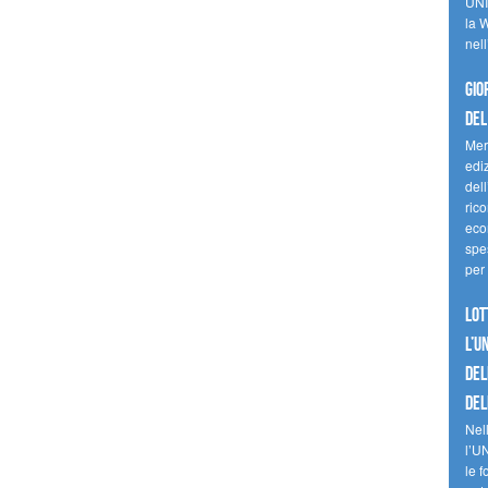
UNI
la W
nell
Gio
del
Mer
edi
del
ric
eco
spes
per 
Lot
l’U
del
del
Nell
l’U
le f