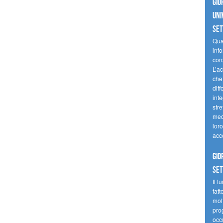
Gio
uni
se
Quan
inf
con
L’ac
che 
diff
inte
stre
med
loro
acc
Gio
se
Il t
fatt
molt
prog
occ