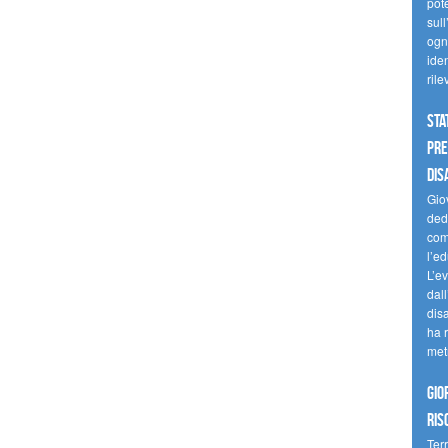
pote
sull
ogni
iden
ril
Sta
Pre
dis
Giov
dedi
come
l’ed
L’e
dal
dis
ha r
met
Gio
ris
Terr