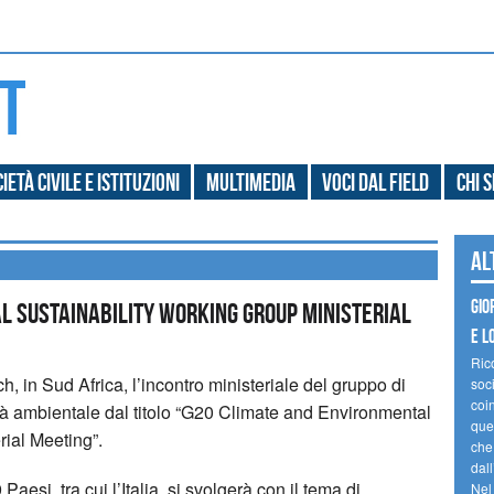
ietà civile e Istituzioni
Multimedia
Voci dal field
Chi 
Al
Gio
l Sustainability Working Group Ministerial
e l
Ric
h, in Sud Africa, l’incontro ministeriale del gruppo di
soc
coin
ità ambientale dal titolo “G20 Climate and Environmental
ques
rial Meeting”.
che
dal
aesi, tra cui l’Italia, si svolgerà con il tema di
Nel