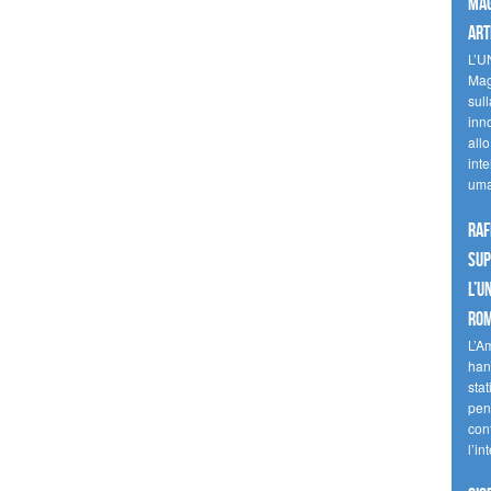
mag
art
L’U
Mag
sul
inn
allo
inte
uma
Raf
sup
l’U
Ro
L’A
han
stat
pen
con
l’in