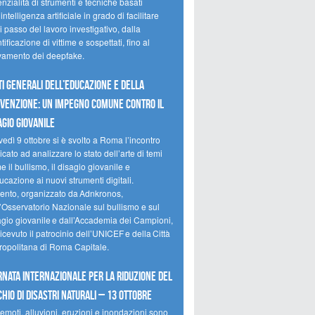
nzialità di strumenti e tecniche basati
’intelligenza artificiale in grado di facilitare
 passo del lavoro investigativo, dalla
tificazione di vittime e sospettati, fino al
evamento dei deepfake.
ti Generali dell’Educazione e della
venzione: un impegno comune contro il
agio giovanile
edì 9 ottobre si è svolto a Roma l’incontro
cato ad analizzare lo stato dell’arte di temi
 il bullismo, il disagio giovanile e
ucazione ai nuovi strumenti digitali.
vento, organizzato da Adnkronos,
l’Osservatorio Nazionale sul bullismo e sul
agio giovanile e dall’Accademia dei Campioni,
icevuto il patrocinio dell’UNICEF e della Città
ropolitana di Roma Capitale.
rnata internazionale per la riduzione del
chio di disastri naturali – 13 ottobre
emoti, alluvioni, eruzioni e inondazioni sono