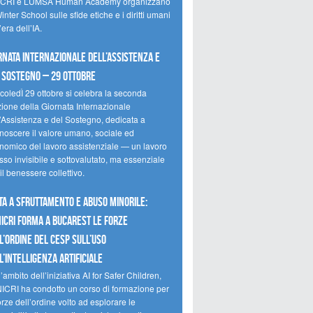
CRI e LUMSA Human Academy organizzano
inter School sulle sfide etiche e i diritti umani
’era dell’IA.
rnata internazionale dell’assistenza e
 sostegno – 29 ottobre
coledÌ 29 ottobre si celebra la seconda
zione della Giornata Internazionale
l’Assistenza e del Sostegno, dedicata a
onoscere il valore umano, sociale ed
nomico del lavoro assistenziale — un lavoro
so invisibile e sottovalutato, ma essenziale
il benessere collettivo.
ta a sfruttamento e abuso minorile:
NICRI forma a Bucarest le forze
l’ordine del CESP sull’uso
l’Intelligenza Artificiale
’ambito dell’iniziativa AI for Safer Children,
NICRI ha condotto un corso di formazione per
orze dell’ordine volto ad esplorare le