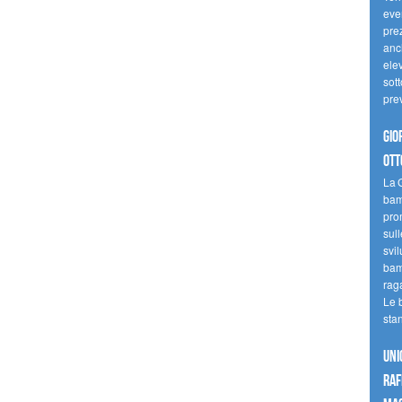
even
pre
anc
elev
sott
pre
Gio
ott
La G
bamb
pro
sull
svil
bam
raga
Le 
sta
UNI
raf