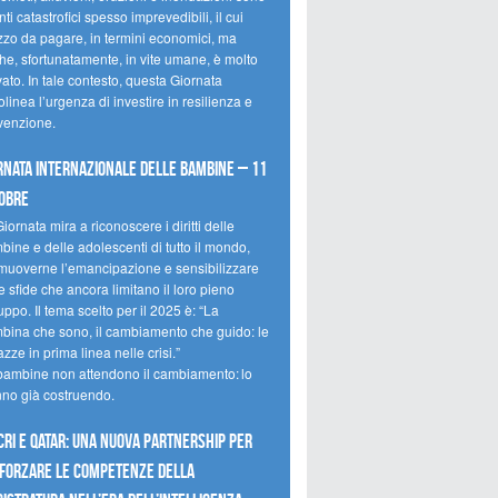
ti catastrofici spesso imprevedibili, il cui
zzo da pagare, in termini economici, ma
he, sfortunatamente, in vite umane, è molto
ato. In tale contesto, questa Giornata
olinea l’urgenza di investire in resilienza e
venzione.
rnata internazionale delle bambine – 11
obre
iornata mira a riconoscere i diritti delle
ine e delle adolescenti di tutto il mondo,
muoverne l’emancipazione e sensibilizzare
e sfide che ancora limitano il loro pieno
uppo. Il tema scelto per il 2025 è: “La
bina che sono, il cambiamento che guido: le
zze in prima linea nelle crisi.”
bambine non attendono il cambiamento: lo
nno già costruendo.
CRI e Qatar: una nuova partnership per
forzare le competenze della