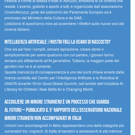
Festival a Forme di Massa d’Albe in Abruzzo, emblema di un cinema che
resiste. L’evento, gratuito e aperto a tutti, è organizzato dall’associazione
CinemAbruzzo, gode del patrocinio del Parlamento Europeo ed è
promosso dal Ministero della Cultura e da SIAE.
L’edizione di quest’anno mira ad accendere i riflettori sulle nuove voci del
cinema italiano.
Intelligenza artificiale: i nostri figli la usano di nascosto?
Che sia per fare i compiti, cercare ispirazione, creare storie o
semplicemente per avere qualcuno con cui parlare, i giovani fanno
sempre più affidamento all’AI generativa. Tuttavia, la maggior parte dei
genitori non ne è al corrente.
Questa mancanza di consapevolezza è uno dei punti chiave emersi dalla
ricerca condotta dal Centro per l’Intelligenza Artificale e la Robotica di
UNICRI durante l’AI for Good Global Summit, nell’ambito dell’iniziativa AI
Literacy for Children: New Skills for a Changing World.
Accogliere un minore straniero è un processo che guarda
al futuro – Pubblicato il 5° rapporto dell’Osservatorio Nazionale
Minori Stranieri Non Accompagnati in Italia
I minori non accompagnati in Italia rappresentano una delle categorie più
vulnerabili tra i migranti. Si tratta di bambini e adolescenti di età inferiore