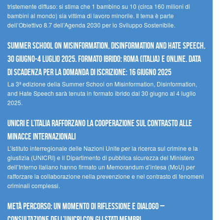
tristemente diffuso: si stima che 1 bambino su 10 (circa 160 milioni di
bambini al mondo) sia vittima di lavoro minorile. Il tema è parte
dell’Obiettivo 8.7 dell’Agenda 2030 per lo Sviluppo Sostenibile.
Summer School on Misinformation, Disinformation and Hate Speech,
30 giugno-4 luglio 2025. Formato ibrido: Roma (Italia) e online. Data
di scadenza per la domanda di iscrizione: 16 giugno 2025
La 3ª edizione della Summer School on Misinformation, Disinformation,
and Hate Speech sarà tenuta in formato ibrido dal 30 giugno al 4 luglio
2025.
UNICRI e l’Italia rafforzano la cooperazione sul contrasto alle
minacce internazionali
L’Istituto interregionale delle Nazioni Unite per la ricerca sul crimine e la
giustizia (UNICRI) e il Dipartimento di pubblica sicurezza del Ministero
dell’Interno italiano hanno firmato un Memorandum d’intesa (MoU) per
rafforzare la collaborazione nella prevenzione e nel contrasto di fenomeni
criminali complessi.
Metà percorso: un momento di riflessione e dialogo –
Consultazione dell’UNICRI con gli Stati membri