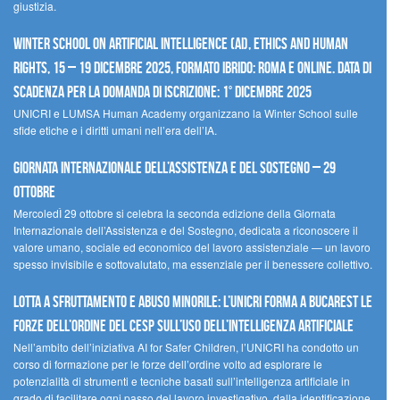
giustizia.
Winter School on Artificial Intelligence (AI), Ethics and Human
Rights, 15 – 19 dicembre 2025, Formato Ibrido: Roma e online. Data di
scadenza per la domanda di iscrizione: 1° dicembre 2025
UNICRI e LUMSA Human Academy organizzano la Winter School sulle
sfide etiche e i diritti umani nell’era dell’IA.
Giornata internazionale dell’assistenza e del sostegno – 29
ottobre
MercoledÌ 29 ottobre si celebra la seconda edizione della Giornata
Internazionale dell’Assistenza e del Sostegno, dedicata a riconoscere il
valore umano, sociale ed economico del lavoro assistenziale — un lavoro
spesso invisibile e sottovalutato, ma essenziale per il benessere collettivo.
Lotta a sfruttamento e abuso minorile: l’UNICRI forma a Bucarest le
forze dell’ordine del CESP sull’uso dell’Intelligenza Artificiale
Nell’ambito dell’iniziativa AI for Safer Children, l’UNICRI ha condotto un
corso di formazione per le forze dell’ordine volto ad esplorare le
potenzialità di strumenti e tecniche basati sull’intelligenza artificiale in
grado di facilitare ogni passo del lavoro investigativo, dalla identificazione