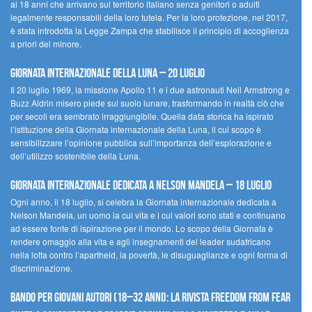
ai 18 anni che arrivano sul territorio italiano senza genitori o adulti
legalmente responsabili della loro tutela. Per la loro protezione, nel 2017,
è stata introdotta la Legge Zampa che stabilisce il principio di accoglienza
a priori del minore.
Giornata Internazionale della Luna – 20 luglio
Il 20 luglio 1969, la missione Apollo 11 e i due astronauti Neil Armstrong e
Buzz Aldrin misero piede sul suolo lunare, trasformando in realtà ciò che
per secoli era sembrato irraggiungibile. Quella data storica ha ispirato
l’istituzione della Giornata internazionale della Luna, il cui scopo è
sensibilizzare l’opinione pubblica sull’importanza dell’esplorazione e
dell’utilizzo sostenibile della Luna.
Giornata internazionale dedicata a Nelson Mandela – 18 luglio
Ogni anno, il 18 luglio, si celebra la Giornata internazionale dedicata a
Nelson Mandela, un uomo la cui vita e i cui valori sono stati e continuano
ad essere fonte di ispirazione per il mondo. Lo scopo della Giornata è
rendere omaggio alla vita e agli insegnamenti del leader sudafricano
nella lotta contro l’apartheid, la povertà, le disuguaglianze e ogni forma di
discriminazione.
Bando per giovani autori (18–32 anni): la Rivista Freedom From Fear