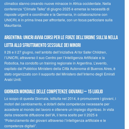
climatico stanno creando nuove minacce in Africa occidentale. Nella
conferenza “Climate Talks” di giugno 2025 è emersa la necessità di
risposte urgenti e coordinate e la Germania, in collaborazione con
UNICRI, è in prima linea per affrontarle, con un focus particolare sulla
Mauritania.
Argentina: UNICRI avvia corsi per le forze dell’ordine sull’IA nella
lotta allo sfruttamento sessuale dei minori
Il 26 e il 27 giugno, nell’ambito dell’iniziativa AI for Safer Children,
l’UNICRI, attraverso il suo Centro per l’Intelligenza Artificiale e la
Robotica, ha condotto un training regionale in Argentina. L’evento,
ospitato dal Pubblico Ministero della Città Autonoma di Buenos Aires, è
stato organizzato con il supporto del Ministero dell’Interno degli Emirati
Arabi Uniti.
Giornata Mondiale delle Competenze Giovanili – 15 luglio
Lo scopo di questa Giornata, istituita nel 2014, è promuovere i giovani, i
motori del cambiamento, e dotarli delle competenze necessarie per
accedere al mondo del lavoro e ottenere un impiego dignitoso. In vista
della crescente diffusione dell’IA, il tema scelto per il 2025 è
“Potenziamento dei giovani attraverso l’intelligenza artificiale e le
competenze digitali”.