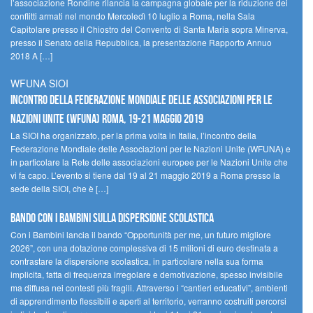
l’associazione Rondine rilancia la campagna globale per la riduzione dei
conflitti armati nel mondo Mercoledì 10 luglio a Roma, nella Sala
Capitolare presso il Chiostro del Convento di Santa Maria sopra Minerva,
presso il Senato della Repubblica, la presentazione Rapporto Annuo
2018 A […]
WFUNA SIOI
Incontro della Federazione Mondiale delle Associazioni per le
Nazioni Unite (WFUNA) Roma, 19-21 maggio 2019
La SIOI ha organizzato, per la prima volta in Italia, l’incontro della
Federazione Mondiale delle Associazioni per le Nazioni Unite (WFUNA) e
in particolare la Rete delle associazioni europee per le Nazioni Unite che
vi fa capo. L’evento si tiene dal 19 al 21 maggio 2019 a Roma presso la
sede della SIOI, che è […]
Bando Con i Bambini sulla dispersione scolastica
Con i Bambini lancia il bando “Opportunità per me, un futuro migliore
2026”, con una dotazione complessiva di 15 milioni di euro destinata a
contrastare la dispersione scolastica, in particolare nella sua forma
implicita, fatta di frequenza irregolare e demotivazione, spesso invisibile
ma diffusa nei contesti più fragili. Attraverso i “cantieri educativi”, ambienti
di apprendimento flessibili e aperti al territorio, verranno costruiti percorsi