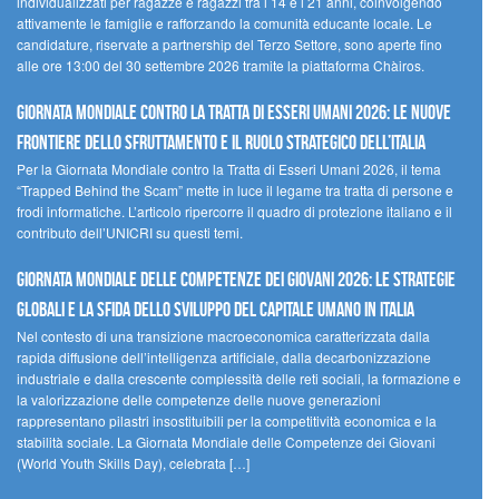
individualizzati per ragazze e ragazzi tra i 14 e i 21 anni, coinvolgendo
attivamente le famiglie e rafforzando la comunità educante locale. Le
candidature, riservate a partnership del Terzo Settore, sono aperte fino
alle ore 13:00 del 30 settembre 2026 tramite la piattaforma Chàiros.
GIORNATA MONDIALE CONTRO LA TRATTA DI ESSERI UMANI 2026: LE NUOVE
FRONTIERE DELLO SFRUTTAMENTO E IL RUOLO STRATEGICO DELL’ITALIA
Per la Giornata Mondiale contro la Tratta di Esseri Umani 2026, il tema
“Trapped Behind the Scam” mette in luce il legame tra tratta di persone e
frodi informatiche. L’articolo ripercorre il quadro di protezione italiano e il
contributo dell’UNICRI su questi temi.
GIORNATA MONDIALE DELLE COMPETENZE DEI GIOVANI 2026: LE STRATEGIE
GLOBALI E LA SFIDA DELLO SVILUPPO DEL CAPITALE UMANO IN ITALIA
Nel contesto di una transizione macroeconomica caratterizzata dalla
rapida diffusione dell’intelligenza artificiale, dalla decarbonizzazione
industriale e dalla crescente complessità delle reti sociali, la formazione e
la valorizzazione delle competenze delle nuove generazioni
rappresentano pilastri insostituibili per la competitività economica e la
stabilità sociale. La Giornata Mondiale delle Competenze dei Giovani
(World Youth Skills Day), celebrata […]