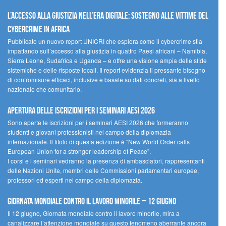
L’accesso alla giustizia nell’era digitale: sostegno alle vittime del
cybercrime in Africa
Pubblicato un nuovo report UNICRI che esplora come il cybercrime stia
impattando sull’accesso alla giustizia in quattro Paesi africani – Namibia,
Sierra Leone, Sudafrica e Uganda – e offre una visione ampia delle sfide
sistemiche e delle risposte locali. Il report evidenzia il pressante bisogno
di contromisure efficaci, inclusive e basate su dati concreti, sia a livello
nazionale che comunitario.
Apertura delle iscrizioni per i seminari AESI 2026
Sono aperte le iscrizioni per i seminari AESI 2026 che formeranno
studenti e giovani professionisti nel campo della diplomazia
internazionale. Il titolo di questa edizione è “New World Order calls
European Union for a stronger leadership of Peace”.
I corsi e i seminari vedranno la presenza di ambasciatori, rappresentanti
delle Nazioni Unite, membri delle Commissioni parlamentari europee,
professori ed esperti nel campo della diplomazia.
Giornata mondiale contro il lavoro minorile – 12 giugno
Il 12 giugno, Giornata mondiale contro il lavoro minorile, mira a
canalizzare l’attenzione mondiale su questo fenomeno aberrante ancora