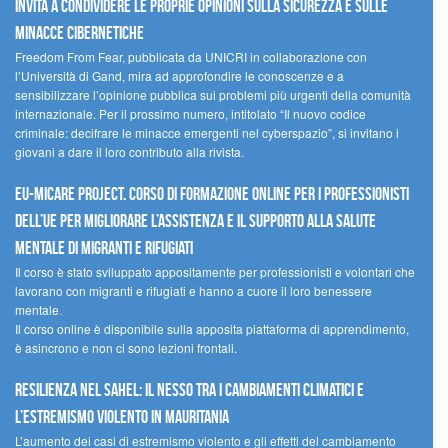
invita a condividere le proprie opinioni sulla sicurezza e sulle
minacce cibernetiche
Freedom From Fear, pubblicata da UNICRI in collaborazione con
l’Università di Gand, mira ad approfondire le conoscenze e a
sensibilizzare l’opinione pubblica sui problemi più urgenti della comunità
internazionale. Per il prossimo numero, intitolato “Il nuovo codice
criminale: decifrare le minacce emergenti nel cyberspazio”, si invitano i
giovani a dare il loro contributo alla rivista.
EU-MiCare Project. Corso di formazione online per i professionisti
dell’UE per migliorare l’assistenza e il supporto alla salute
mentale di migranti e rifugiati
Il corso è stato sviluppato appositamente per professionisti e volontari che
lavorano con migranti e rifugiati e hanno a cuore il loro benessere
mentale.
Il corso online è disponibile sulla apposita piattaforma di apprendimento,
è asincrono e non ci sono lezioni frontali.
Resilienza nel Sahel: il nesso tra i cambiamenti climatici e
l’estremismo violento in Mauritania
L’aumento dei casi di estremismo violento e gli effetti del cambiamento