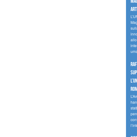
mag
art
L’U
Mag
sul
inn
allo
inte
uma
Raf
sup
l’U
Ro
L’A
han
stat
pen
con
l’in