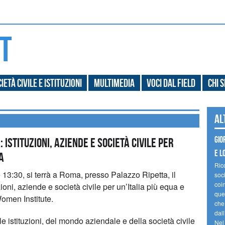
ietà civile e Istituzioni
Multimedia
Voci dal field
Chi 
Al
Gio
ISTITUZIONI, AZIENDE E SOCIETÀ CIVILE PER
e l
A
Ric
 13:30, si terrà a Roma, presso Palazzo Ripetta, il
soc
coin
ioni, aziende e società civile per un’Italia più equa e
ques
omen Institute.
che
dal
le istituzioni, del mondo aziendale e della società civile
Nel