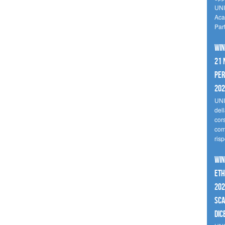
UNI
Aca
Par
Win
21 
per
20
UNI
del
cor
comp
risp
Win
Eth
202
sca
dic