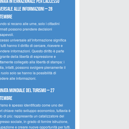
rnata internazionale per l’accesso
versale alle informazioni – 28
ttembre
do si recano alle urne, solo i cittadini
ormati possono prendere decisioni
sapevoli.
cesso universale all’informazione significa
tutti hanno il diritto di cercare, ricevere e
ondere informazioni. Questo diritto è parte
grante della libertà di espressione e
ttamente collegato alla libertà di stampa: i
ia, infatti, possono svolgere pienamente il
 ruolo solo se hanno la possibilità di
edere alle informazioni.
rnata mondiale del turismo – 27
ttembre
urismo è spesso identificato come uno dei
ori chiave nello sviluppo economico, tuttavia è
o di più: rappresenta un catalizzatore del
resso sociale, in grado di fornire istruzione,
upazione e creare nuove opportunità per tutti.