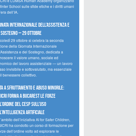
CRI e LUMSA Human Academy organizzano
inter School sulle sfide etiche e i diritti umani
’era dell’IA.
rnata internazionale dell’assistenza e
 sostegno – 29 ottobre
coledÌ 29 ottobre si celebra la seconda
zione della Giornata Internazionale
l’Assistenza e del Sostegno, dedicata a
onoscere il valore umano, sociale ed
nomico del lavoro assistenziale — un lavoro
so invisibile e sottovalutato, ma essenziale
il benessere collettivo.
ta a sfruttamento e abuso minorile:
NICRI forma a Bucarest le forze
l’ordine del CESP sull’uso
l’Intelligenza Artificiale
’ambito dell’iniziativa AI for Safer Children,
NICRI ha condotto un corso di formazione per
orze dell’ordine volto ad esplorare le