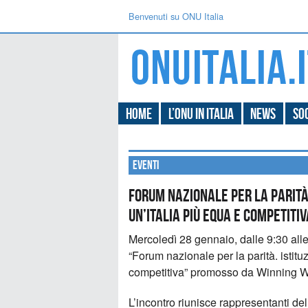
Benvenuti su ONU Italia
Home
L’ONU in Italia
News
Soc
Eventi
FORUM NAZIONALE PER LA PARITÀ: 
UN’ITALIA PIÙ EQUA E COMPETITIV
Mercoledì 28 gennaio, dalle 9:30 alle
“Forum nazionale per la parità. istituz
competitiva” promosso da Winning W
L’incontro riunisce rappresentanti del