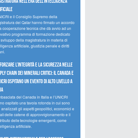
istratura nell’era dell’intelligenza
ificiale
NICRI e il Consiglio Supremo della
istratura del Qatar hanno firmato un accordo
la cooperazione tecnica che dà avvio ad un
ovativo programma di formazione dedicato
 sviluppo della magistratura in materia di
lligenza artificiale, giustizia penale e diritti
ni.
forzare l’integrità e la sicurezza nelle
ply chain dei minerali critici: il Canada e
NICRI ospitano un evento di alto livello a
ma
mbasciata del Canada in Italia e l’UNICRI
no ospitato una tavola rotonda in cui sono
i analizzati gli aspetti geopolitici, economici e
ali delle catene di approvvigionamento e il
tributo delle tecnologie emergenti, come
telligenza artificiale.