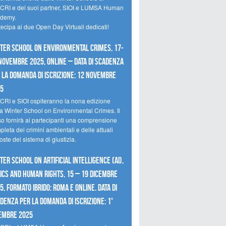
CRI e dei suoi partner, SIOI e LUMSA Human
demy.
tecipa ai due Open Day Virtuali dedicati!
ter School on Environmental Crimes, 17-
novembre 2025, Online – Data di scadenza
 la domanda di iscrizione: 12 novembre
25
CRI e SIOI ospiteranno la nona edizione
la Winter School on Environmental Crimes. Il
so fornirà ai partecipanti una comprensione
leta dei crimini ambientali e delle attuali
oste del sistema di giustizia.
ter School on Artificial Intelligence (AI),
ics and Human Rights, 15 – 19 dicembre
5, Formato Ibrido: Roma e online. Data di
denza per la domanda di iscrizione: 1°
embre 2025