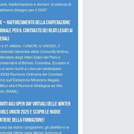
ducia, trasformazione e domani: la scienza di
 abbiamo bisogno per il 2050”.
e – Rafforzamento della cooperazione
ionale per il contrasto dei reati legati ai
erali
0 e 21 ottobre, l’UNICRI, lo UNODC, il
retariato Generale della Comunità Andina,
Ministero degli Affari Esteri del Perù e
presentanti di Bolivia, Colombia, Ecuador e
 si sono riuniti a Lima per partecipare
a XXXII Riunione Ordinaria del Comitato
no sull’Estrazione Mineraria Illegale
I) e alla II Riunione Strategica ad Alto
ello (RANE).
riviti agli Open Day Virtuali delle Winter
ools UNICRI 2025 e scopri le nuove
ntiere della formazione!
sci da vicino i programmi, gli obiettivi e le
rtunità offerte dalle Winter Schools di