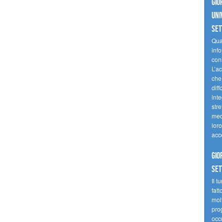
Gio
uni
se
Quan
inf
con
L’ac
che 
diff
inte
stre
med
loro
acc
Gio
se
Il t
fatt
molt
prog
occ