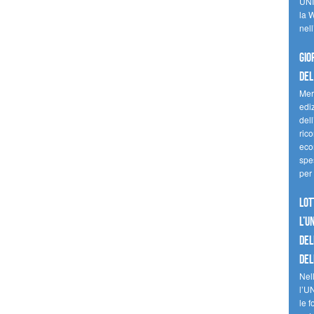
UNI
la W
nell
Gio
del
Mer
edi
del
ric
eco
spes
per 
Lot
l’U
del
del
Nell
l’U
le f