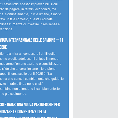
ti catastrofici spesso imprevedibili, il cui
zzo da pagare, in termini economici, ma
he, sfortunatamente, in vite umane, è molto
ato. In tale contesto, questa Giornata
olinea l’urgenza di investire in resilienza e
venzione.
rnata internazionale delle bambine – 11
obre
iornata mira a riconoscere i diritti delle
ine e delle adolescenti di tutto il mondo,
muoverne l’emancipazione e sensibilizzare
e sfide che ancora limitano il loro pieno
uppo. Il tema scelto per il 2025 è: “La
bina che sono, il cambiamento che guido: le
zze in prima linea nelle crisi.”
bambine non attendono il cambiamento: lo
nno già costruendo.
CRI e Qatar: una nuova partnership per
forzare le competenze della