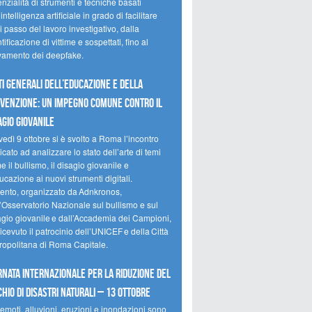
nzialità di strumenti e tecniche basati
’intelligenza artificiale in grado di facilitare
 passo del lavoro investigativo, dalla
tificazione di vittime e sospettati, fino al
evamento dei deepfake.
ti Generali dell’Educazione e della
venzione: un impegno comune contro il
agio giovanile
edì 9 ottobre si è svolto a Roma l’incontro
cato ad analizzare lo stato dell’arte di temi
 il bullismo, il disagio giovanile e
ucazione ai nuovi strumenti digitali.
vento, organizzato da Adnkronos,
l’Osservatorio Nazionale sul bullismo e sul
agio giovanile e dall’Accademia dei Campioni,
icevuto il patrocinio dell’UNICEF e della Città
ropolitana di Roma Capitale.
rnata internazionale per la riduzione del
chio di disastri naturali – 13 ottobre
emoti, alluvioni, eruzioni e inondazioni sono