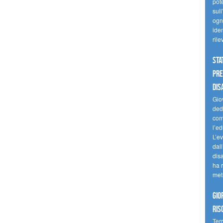
pote
sull
ogni
iden
ril
Sta
Pre
dis
Giov
dedi
come
l’ed
L’e
dal
dis
ha r
met
Gio
ris
Terr