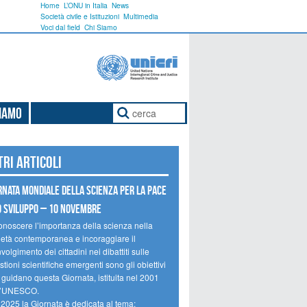
Home
L’ONU in Italia
News
Società civile e Istituzioni
Multimedia
Voci dal field
Chi Siamo
Siamo
tri articoli
rnata mondiale della scienza per la pace
o sviluppo – 10 novembre
onoscere l’importanza della scienza nella
ietà contemporanea e incoraggiare il
volgimento dei cittadini nei dibattiti sulle
tioni scientifiche emergenti sono gli obiettivi
 guidano questa Giornata, istituita nel 2001
l’UNESCO.
 2025 la Giornata è dedicata al tema: