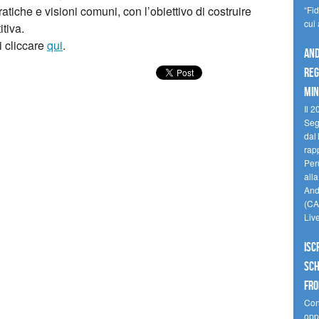
tiche e visioni comuni, con l’obiettivo di costruire
“Fi
cui
itiva.
i cliccare
qui
.
And
reg
min
Il 2
Seg
dal 
rap
Perù
all
Andi
(CAM
Liv
Isc
Sch
fro
Cono
oppo