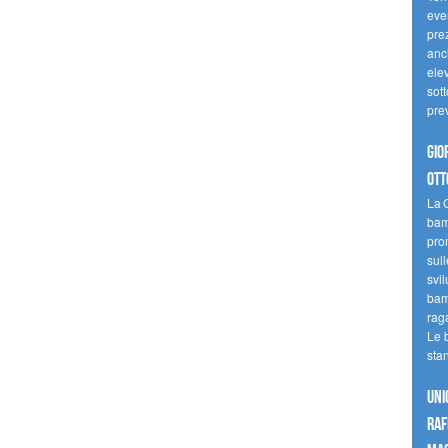
even
pre
anc
elev
sott
pre
Gio
ott
La G
bamb
pro
sull
svil
bam
raga
Le 
sta
UNI
raf