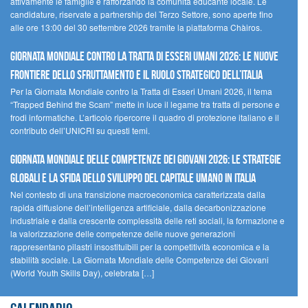
attivamente le famiglie e rafforzando la comunità educante locale. Le
candidature, riservate a partnership del Terzo Settore, sono aperte fino
alle ore 13:00 del 30 settembre 2026 tramite la piattaforma Chàiros.
GIORNATA MONDIALE CONTRO LA TRATTA DI ESSERI UMANI 2026: LE NUOVE
FRONTIERE DELLO SFRUTTAMENTO E IL RUOLO STRATEGICO DELL’ITALIA
Per la Giornata Mondiale contro la Tratta di Esseri Umani 2026, il tema
“Trapped Behind the Scam” mette in luce il legame tra tratta di persone e
frodi informatiche. L’articolo ripercorre il quadro di protezione italiano e il
contributo dell’UNICRI su questi temi.
GIORNATA MONDIALE DELLE COMPETENZE DEI GIOVANI 2026: LE STRATEGIE
GLOBALI E LA SFIDA DELLO SVILUPPO DEL CAPITALE UMANO IN ITALIA
Nel contesto di una transizione macroeconomica caratterizzata dalla
rapida diffusione dell’intelligenza artificiale, dalla decarbonizzazione
industriale e dalla crescente complessità delle reti sociali, la formazione e
la valorizzazione delle competenze delle nuove generazioni
rappresentano pilastri insostituibili per la competitività economica e la
stabilità sociale. La Giornata Mondiale delle Competenze dei Giovani
(World Youth Skills Day), celebrata […]