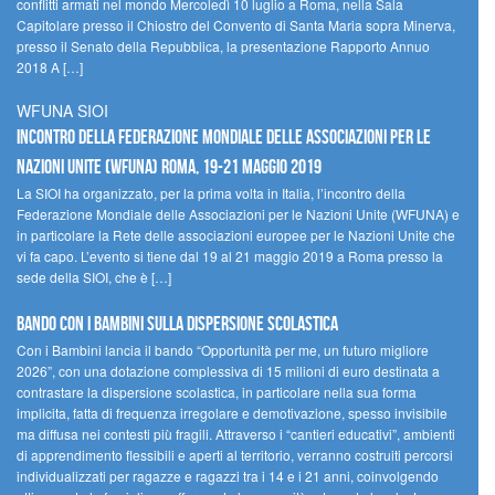
conflitti armati nel mondo Mercoledì 10 luglio a Roma, nella Sala
Capitolare presso il Chiostro del Convento di Santa Maria sopra Minerva,
presso il Senato della Repubblica, la presentazione Rapporto Annuo
2018 A […]
WFUNA SIOI
Incontro della Federazione Mondiale delle Associazioni per le
Nazioni Unite (WFUNA) Roma, 19-21 maggio 2019
La SIOI ha organizzato, per la prima volta in Italia, l’incontro della
Federazione Mondiale delle Associazioni per le Nazioni Unite (WFUNA) e
in particolare la Rete delle associazioni europee per le Nazioni Unite che
vi fa capo. L’evento si tiene dal 19 al 21 maggio 2019 a Roma presso la
sede della SIOI, che è […]
Bando Con i Bambini sulla dispersione scolastica
Con i Bambini lancia il bando “Opportunità per me, un futuro migliore
2026”, con una dotazione complessiva di 15 milioni di euro destinata a
contrastare la dispersione scolastica, in particolare nella sua forma
implicita, fatta di frequenza irregolare e demotivazione, spesso invisibile
ma diffusa nei contesti più fragili. Attraverso i “cantieri educativi”, ambienti
di apprendimento flessibili e aperti al territorio, verranno costruiti percorsi
individualizzati per ragazze e ragazzi tra i 14 e i 21 anni, coinvolgendo