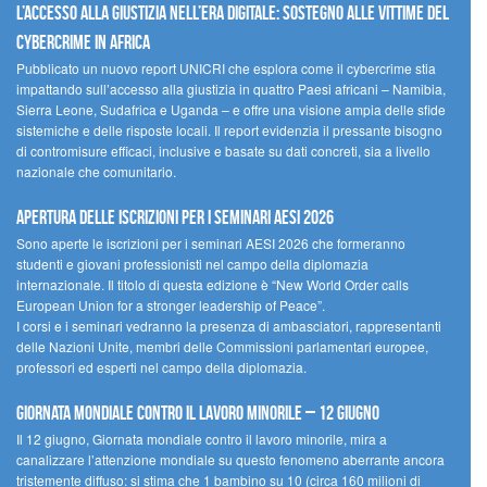
L’accesso alla giustizia nell’era digitale: sostegno alle vittime del
cybercrime in Africa
Pubblicato un nuovo report UNICRI che esplora come il cybercrime stia
impattando sull’accesso alla giustizia in quattro Paesi africani – Namibia,
Sierra Leone, Sudafrica e Uganda – e offre una visione ampia delle sfide
sistemiche e delle risposte locali. Il report evidenzia il pressante bisogno
di contromisure efficaci, inclusive e basate su dati concreti, sia a livello
nazionale che comunitario.
Apertura delle iscrizioni per i seminari AESI 2026
Sono aperte le iscrizioni per i seminari AESI 2026 che formeranno
studenti e giovani professionisti nel campo della diplomazia
internazionale. Il titolo di questa edizione è “New World Order calls
European Union for a stronger leadership of Peace”.
I corsi e i seminari vedranno la presenza di ambasciatori, rappresentanti
delle Nazioni Unite, membri delle Commissioni parlamentari europee,
professori ed esperti nel campo della diplomazia.
Giornata mondiale contro il lavoro minorile – 12 giugno
Il 12 giugno, Giornata mondiale contro il lavoro minorile, mira a
canalizzare l’attenzione mondiale su questo fenomeno aberrante ancora
tristemente diffuso: si stima che 1 bambino su 10 (circa 160 milioni di