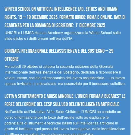
Winter School on Artificial Intelligence (AI), Ethics and Human
Rights, 15 – 19 dicembre 2025, Formato Ibrido: Roma e online. Data di
scadenza per la domanda di iscrizione: 1° dicembre 2025
UNICRI e LUMSA Human Academy organizzano la Winter School sulle
sfide etiche e i diritti umani nell’era dell’IA.
Giornata internazionale dell’assistenza e del sostegno – 29
ottobre
MercoledÌ 29 ottobre si celebra la seconda edizione della Giornata
Internazionale dell’Assistenza e del Sostegno, dedicata a riconoscere il
valore umano, sociale ed economico del lavoro assistenziale — un lavoro
spesso invisibile e sottovalutato, ma essenziale per il benessere collettivo.
Lotta a sfruttamento e abuso minorile: l’UNICRI forma a Bucarest le
forze dell’ordine del CESP sull’uso dell’Intelligenza Artificiale
Nell’ambito dell’iniziativa AI for Safer Children, l’UNICRI ha condotto un
corso di formazione per le forze dell’ordine volto ad esplorare le
potenzialità di strumenti e tecniche basati sull’intelligenza artificiale in
grado di facilitare ogni passo del lavoro investigativo, dalla identificazione
di vittime e sospettati, fino al rilevamento dei deepfake.