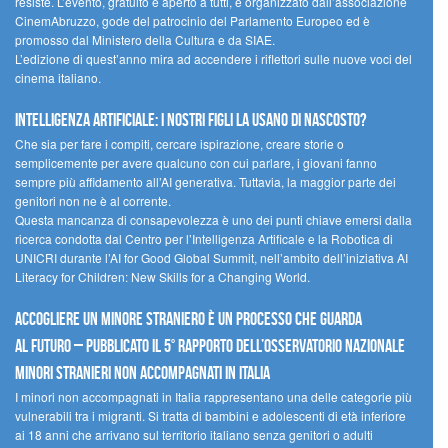
resiste. L’evento, gratuito e aperto a tutti, è organizzato dall’associazione
CinemAbruzzo, gode del patrocinio del Parlamento Europeo ed è
promosso dal Ministero della Cultura e da SIAE.
L’edizione di quest’anno mira ad accendere i riflettori sulle nuove voci del
cinema italiano.
Intelligenza artificiale: i nostri figli la usano di nascosto?
Che sia per fare i compiti, cercare ispirazione, creare storie o
semplicemente per avere qualcuno con cui parlare, i giovani fanno
sempre più affidamento all’AI generativa. Tuttavia, la maggior parte dei
genitori non ne è al corrente.
Questa mancanza di consapevolezza è uno dei punti chiave emersi dalla
ricerca condotta dal Centro per l’Intelligenza Artificale e la Robotica di
UNICRI durante l’AI for Good Global Summit, nell’ambito dell’iniziativa AI
Literacy for Children: New Skills for a Changing World.
Accogliere un minore straniero è un processo che guarda
al futuro – Pubblicato il 5° rapporto dell’Osservatorio Nazionale
Minori Stranieri Non Accompagnati in Italia
I minori non accompagnati in Italia rappresentano una delle categorie più
vulnerabili tra i migranti. Si tratta di bambini e adolescenti di età inferiore
ai 18 anni che arrivano sul territorio italiano senza genitori o adulti