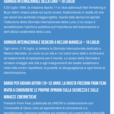
Giornata Internazionale della Luna – 20 luglio
Il 20 luglio 1969, la missione Apollo 11 e i due astronauti Neil Armstrong e
Buzz Aldrin misero piede sul suolo lunare, trasformando in realtà ciò che
per secoli era sembrato irraggiungibile. Quella data storica ha ispirato
l’istituzione della Giornata internazionale della Luna, il cui scopo è
sensibilizzare l’opinione pubblica sull’importanza dell’esplorazione e
dell’utilizzo sostenibile della Luna.
Giornata internazionale dedicata a Nelson Mandela – 18 luglio
Ogni anno, il 18 luglio, si celebra la Giornata internazionale dedicata a
Nelson Mandela, un uomo la cui vita e i cui valori sono stati e continuano
ad essere fonte di ispirazione per il mondo. Lo scopo della Giornata è
rendere omaggio alla vita e agli insegnamenti del leader sudafricano
nella lotta contro l’apartheid, la povertà, le disuguaglianze e ogni forma di
discriminazione.
Bando per giovani autori (18–32 anni): la Rivista Freedom From Fear
invita a condividere le proprie opinioni sulla sicurezza e sulle
minacce cibernetiche
Freedom From Fear, pubblicata da UNICRI in collaborazione con
l’Università di Gand, mira ad approfondire le conoscenze e a
sensibilizzare l’opinione pubblica sui problemi più urgenti della comunità