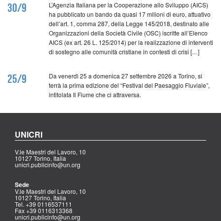
L’Agenzia Italiana per la Cooperazione allo Sviluppo (AICS)
30/9
ha pubblicato un bando da quasi 17 milioni di euro, attuativo
dell’art. 1, comma 287, della Legge 145/2018, destinato alle
Organizzazioni della Società Civile (OSC) iscritte all’Elenco
AICS (ex art. 26 L. 125/2014) per la realizzazione di interventi
di sostegno alle comunità cristiane in contesti di crisi […]
Da venerdì 25 a domenica 27 settembre 2026 a Torino, si
25/9
terrà la prima edizione del “Festival del Paesaggio Fluviale”,
intitolata Il Fiume che ci attraversa.
UNICRI
V.le Maestri del Lavoro, 10
10127 Torino, Italia
unicri.publicinfo@un.org
Sede
V.le Maestri del Lavoro, 10
10127 Torino, Italia
Tel. +39 0116537111
Fax +39 0116313368
unicri.publicinfo@un.org