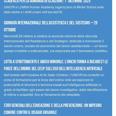
scadenza per la domanda di iscrizione: 1° dicembre 2025
UNICRI e LUMSA Human Academy organizzano la Winter School sulle
sfide etiche e i diritti umani nell’era dell’IA.
Giornata internazionale dell’assistenza e del sostegno – 29
ottobre
MercoledÌ 29 ottobre si celebra la seconda edizione della Giornata
Internazionale dell’Assistenza e del Sostegno, dedicata a riconoscere il
valore umano, sociale ed economico del lavoro assistenziale — un lavoro
spesso invisibile e sottovalutato, ma essenziale per il benessere collettivo.
Lotta a sfruttamento e abuso minorile: l’UNICRI forma a Bucarest le
forze dell’ordine del CESP sull’uso dell’Intelligenza Artificiale
Nell’ambito dell’iniziativa AI for Safer Children, l’UNICRI ha condotto un
corso di formazione per le forze dell’ordine volto ad esplorare le
potenzialità di strumenti e tecniche basati sull’intelligenza artificiale in
grado di facilitare ogni passo del lavoro investigativo, dalla identificazione
di vittime e sospettati, fino al rilevamento dei deepfake.
Stati Generali dell’Educazione e della Prevenzione: un impegno
comune contro il disagio giovanile