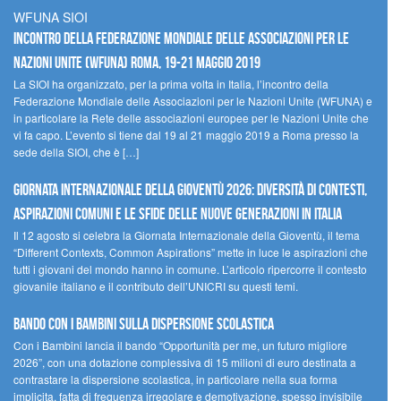
WFUNA SIOI
Incontro della Federazione Mondiale delle Associazioni per le
Nazioni Unite (WFUNA) Roma, 19-21 maggio 2019
La SIOI ha organizzato, per la prima volta in Italia, l’incontro della
Federazione Mondiale delle Associazioni per le Nazioni Unite (WFUNA) e
in particolare la Rete delle associazioni europee per le Nazioni Unite che
vi fa capo. L’evento si tiene dal 19 al 21 maggio 2019 a Roma presso la
sede della SIOI, che è […]
GIORNATA INTERNAZIONALE DELLA GIOVENTÙ 2026: DIVERSITÀ DI CONTESTI,
ASPIRAZIONI COMUNI E LE SFIDE DELLE NUOVE GENERAZIONI IN ITALIA
Il 12 agosto si celebra la Giornata Internazionale della Gioventù, il tema
“Different Contexts, Common Aspirations” mette in luce le aspirazioni che
tutti i giovani del mondo hanno in comune. L’articolo ripercorre il contesto
giovanile italiano e il contributo dell’UNICRI su questi temi.
Bando Con i Bambini sulla dispersione scolastica
Con i Bambini lancia il bando “Opportunità per me, un futuro migliore
2026”, con una dotazione complessiva di 15 milioni di euro destinata a
contrastare la dispersione scolastica, in particolare nella sua forma
implicita, fatta di frequenza irregolare e demotivazione, spesso invisibile