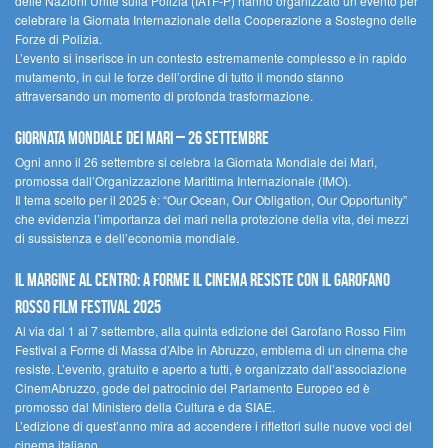
delle Nazioni Unite sulla Polizia (IATF-P) hanno organizzato un evento per
celebrare la Giornata Internazionale della Cooperazione a Sostegno delle
Forze di Polizia.
L’evento si inserisce in un contesto estremamente complesso e in rapido
mutamento, in cui le forze dell’ordine di tutto il mondo stanno
attraversando un momento di profonda trasformazione.
Giornata Mondiale dei Mari – 26 settembre
Ogni anno il 26 settembre si celebra la Giornata Mondiale dei Mari,
promossa dall’Organizzazione Marittima Internazionale (IMO).
Il tema scelto per il 2025 è: “Our Ocean, Our Obligation, Our Opportunity”
che evidenzia l’importanza dei mari nella protezione della vita, dei mezzi
di sussistenza e dell’economia mondiale.
Il margine al centro: a Forme il cinema resiste con il Garofano
Rosso Film Festival 2025
Al via dal 1 al 7 settembre, alla quinta edizione del Garofano Rosso Film
Festival a Forme di Massa d’Albe in Abruzzo, emblema di un cinema che
resiste. L’evento, gratuito e aperto a tutti, è organizzato dall’associazione
CinemAbruzzo, gode del patrocinio del Parlamento Europeo ed è
promosso dal Ministero della Cultura e da SIAE.
L’edizione di quest’anno mira ad accendere i riflettori sulle nuove voci del
cinema italiano.