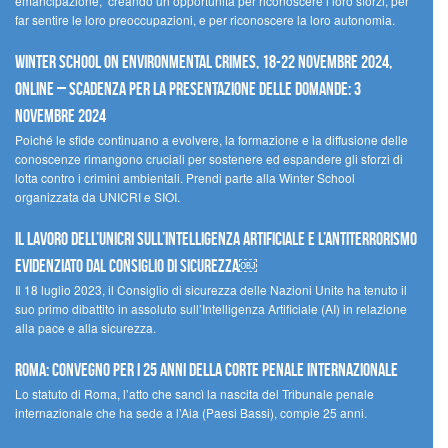
emancipazione, creando un’opportunità per riconoscere i loro sforzi, per
far sentire le loro preoccupazioni, e per riconoscere la loro autonomia.
Winter School on Environmental Crimes, 18-22 novembre 2024,
Online – Scadenza per la presentazione delle domande: 3
novembre 2024
Poiché le sfide continuano a evolvere, la formazione e la diffusione delle
conoscenze rimangono cruciali per sostenere ed espandere gli sforzi di
lotta contro i crimini ambientali. Prendi parte alla Winter School
organizzata da UNICRI e SIOI.
Il lavoro dell’UNICRI sull’intelligenza artificiale e l’antiterrorismo
evidenziato dal Consiglio di Sicurezza￼
Il 18 luglio 2023, il Consiglio di sicurezza delle Nazioni Unite ha tenuto il
suo primo dibattito in assoluto sull’Intelligenza Artificiale (AI) in relazione
alla pace e alla sicurezza.
Roma: convegno per i 25 anni della Corte penale internazionale
Lo statuto di Roma, l’atto che sancì la nascita del Tribunale penale
internazionale che ha sede a l’Aia (Paesi Bassi), compie 25 anni.