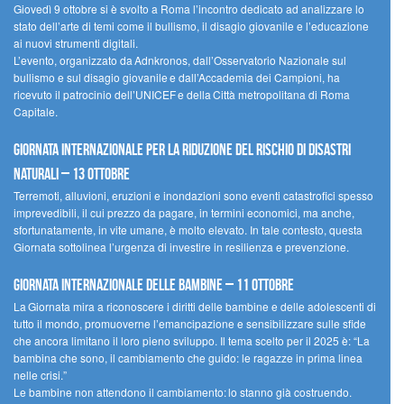
Giovedì 9 ottobre si è svolto a Roma l’incontro dedicato ad analizzare lo
stato dell’arte di temi come il bullismo, il disagio giovanile e l’educazione
ai nuovi strumenti digitali.
L’evento, organizzato da Adnkronos, dall’Osservatorio Nazionale sul
bullismo e sul disagio giovanile e dall’Accademia dei Campioni, ha
ricevuto il patrocinio dell’UNICEF e della Città metropolitana di Roma
Capitale.
Giornata internazionale per la riduzione del rischio di disastri
naturali – 13 ottobre
Terremoti, alluvioni, eruzioni e inondazioni sono eventi catastrofici spesso
imprevedibili, il cui prezzo da pagare, in termini economici, ma anche,
sfortunatamente, in vite umane, è molto elevato. In tale contesto, questa
Giornata sottolinea l’urgenza di investire in resilienza e prevenzione.
Giornata internazionale delle bambine – 11 ottobre
La Giornata mira a riconoscere i diritti delle bambine e delle adolescenti di
tutto il mondo, promuoverne l’emancipazione e sensibilizzare sulle sfide
che ancora limitano il loro pieno sviluppo. Il tema scelto per il 2025 è: “La
bambina che sono, il cambiamento che guido: le ragazze in prima linea
nelle crisi.”
Le bambine non attendono il cambiamento: lo stanno già costruendo.