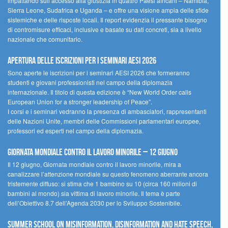
impattando sull’accesso alla giustizia in quattro Paesi africani – Namibia,
Sierra Leone, Sudafrica e Uganda – e offre una visione ampia delle sfide
sistemiche e delle risposte locali. Il report evidenzia il pressante bisogno
di contromisure efficaci, inclusive e basate su dati concreti, sia a livello
nazionale che comunitario.
Apertura delle iscrizioni per i seminari AESI 2026
Sono aperte le iscrizioni per i seminari AESI 2026 che formeranno
studenti e giovani professionisti nel campo della diplomazia
internazionale. Il titolo di questa edizione è “New World Order calls
European Union for a stronger leadership of Peace”.
I corsi e i seminari vedranno la presenza di ambasciatori, rappresentanti
delle Nazioni Unite, membri delle Commissioni parlamentari europee,
professori ed esperti nel campo della diplomazia.
Giornata mondiale contro il lavoro minorile – 12 giugno
Il 12 giugno, Giornata mondiale contro il lavoro minorile, mira a
canalizzare l’attenzione mondiale su questo fenomeno aberrante ancora
tristemente diffuso: si stima che 1 bambino su 10 (circa 160 milioni di
bambini al mondo) sia vittima di lavoro minorile. Il tema è parte
dell’Obiettivo 8.7 dell’Agenda 2030 per lo Sviluppo Sostenibile.
Summer School on Misinformation, Disinformation and Hate Speech,