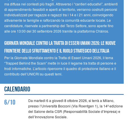
ma diffusa nei contesti più fragili. Attraverso i “cantieri educativi”, ambienti
di apprendimento flessibili e aperti al territorio, verranno costruiti percorsi
individualizzati per ragazze e ragazzi tra i 14 e i 21 anni, coinvolgendo
attivamente le famiglie e rafforzando la comunità educante locale. Le
candidature, riservate a partnership del Terzo Settore, sono aperte fino
alle ore 13:00 del 30 settembre 2026 tramite la piattaforma Chàiros.
GIORNATA MONDIALE CONTRO LA TRATTA DI ESSERI UMANI 2026: LE NUOVE
FRONTIERE DELLO SFRUTTAMENTO E IL RUOLO STRATEGICO DELL’ITALIA
Per la Giornata Mondiale contro la Tratta di Esseri Umani 2026, il tema
“Trapped Behind the Scam” mette in luce il legame tra tratta di persone e
frodi informatiche. L’articolo ripercorre il quadro di protezione italiano e il
contributo dell’UNICRI su questi temi.
Calendario
Da martedì 6 a giovedì 8 ottobre 2026, si terrà a Milano,
6/10
presso l’Università Bocconi (Via Roentgen 1), la 14ª edizione
del Salone della CSR (Responsabilità Sociale d’Impresa) e
dell’Innovazione Sociale.